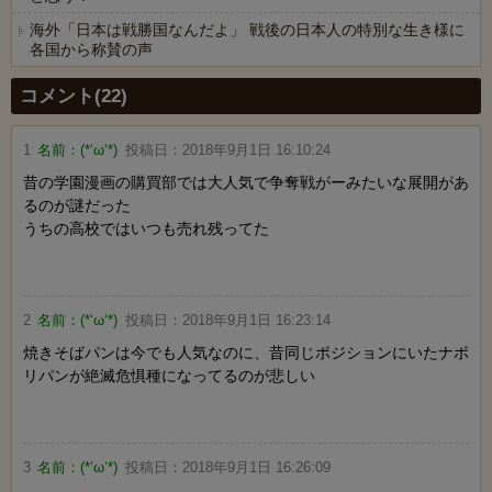
海外「日本は戦勝国なんだよ」 戦後の日本人の特別な生き様に
各国から称賛の声
Powered by livedoor 相互RSS
コメント(22)
1
名前：
(*‘ω‘*)
投稿日：
2018年9月1日 16:10:24
昔の学園漫画の購買部では大人気で争奪戦がーみたいな展開があ
るのが謎だった
うちの高校ではいつも売れ残ってた
2
名前：
(*‘ω‘*)
投稿日：
2018年9月1日 16:23:14
焼きそばパンは今でも人気なのに、昔同じポジションにいたナポ
リパンが絶滅危惧種になってるのが悲しい
3
名前：
(*‘ω‘*)
投稿日：
2018年9月1日 16:26:09