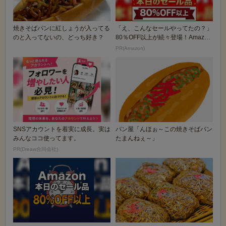
焼きそばパンに紅しょうが入ってる
「え、こんなセールやってたの？」
のと入ってないの、どっち好き？
80％OFF以上が続々登場！Amazon
の本気が...
PR(Amazon)
SNSアカウントを着実に成長。実は
パン屋「んほぉ～この焼きそばパン
みんなココ使ってます。
たまんねぇ～」
PR(Dreaw合同会社)