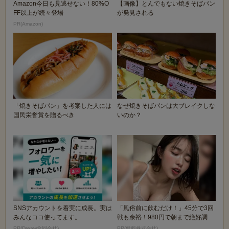
Amazon今日も見逃せない！80%O
【画像】とんでもない焼きそばパン
FF以上が続々登場
が発見される
PR(Amazon)
「焼きそばパン」を考案した人には
なぜ焼きそばパンは大ブレイクしな
国民栄誉賞を贈るべき
いのか？
SNSアカウントを着実に成長。実は
「風俗前に飲むだけ！」45分で3回
みんなココ使ってます。
戦も余裕！980円で朝まで絶好調
PR(Dreaw合同会社)
PR(健商株式会社)