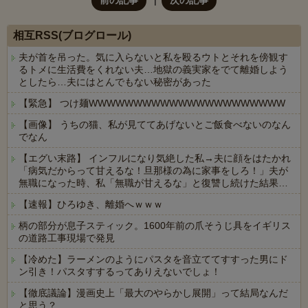
前の記事
次の記事
相互RSS(ブログロール)
夫が首を吊った。気に入らないと私を殴るウトとそれを傍観す
るトメに生活費をくれない夫…地獄の義実家をでて離婚しよう
としたら…夫にはとんでもない秘密があった
【緊急】 つけ麺WWWWWWWWWWWWWWWWWWWWWW
【画像】 うちの猫、私が見ててあげないとご飯食べないのなん
でなん
【エグい末路】 インフルになり気絶した私→夫に顔をはたかれ
「病気だからって甘えるな！旦那様の為に家事をしろ！」夫が
無職になった時、私「無職が甘えるな」と復讐し続けた結果…
【速報】ひろゆき、離婚へｗｗｗ
柄の部分が息子スティック。1600年前の爪そうじ具をイギリス
の道路工事現場で発見
【冷めた】ラーメンのようにパスタを音立ててすすった男にド
ン引き！パスタすするってありえないでしょ！
【徹底議論】漫画史上「最大のやらかし展開」って結局なんだ
と思う？