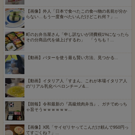
【画像】外人「日本で食べたこの食べ物の名前が分か
らない…もう一度食べたいんだけどこれ何？」...
町のお弁当屋さん「申し訳ないが消費税1%になったら
その分商品代を値上げするわ」 「うちも！...
【動画】バターを使う最も賢い方法、見つかる...
【動画】イタリア人「すまん、これが本場イタリア人
の”リアル乳化ペペロンチーノ&...
【朗報】令和最新の『高級焼肉弁当』、ガチでめっち
ゃ旨そうｗｗｗｗｗｗ...
【画像】X民「サイゼリヤってこんだけ頼んで950円っ
てすごくね？」...