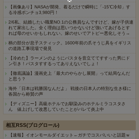
【画像あり】NASAが開発、着るだけで瞬時に「-15℃冷却」す
る冷感ポンチョ3,980円！
2/6私、結婚したい職業NO.1の公務員なんですけど、嫁が子供連
れて家出した。全く理由は思いつかないけど強いてあげるとす
れば母のせいかもしれない。嫁のせいでアトピー悪化しそう→
柄の部分が息子スティック。1600年前の爪そうじ具をイギリス
の道路工事現場で発見
【冷めた】ラーメンのようにパスタを音立ててすすった男にド
ン引き！パスタすするってありえないでしょ！
【徹底議論】漫画史上「最大のやらかし展開」って結局なんだ
と思う？
海外「日本は戦勝国なんだよ」 戦後の日本人の特別な生き様に
各国から称賛の声
【ディズニー】高級ホテルでお馴染みのホテルミラコスタさ
ん 値上げして改悪していたことがバレて炎上中
Powered by livedoor 相互RSS
相互RSS(ブログロール)
【速報】イオンモールダイエット←ガチでコスパいいと話題ｗ