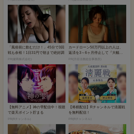
「風俗前に飲むだけ！」45分で3回
カードローン50万円以上の人は、
戦も余裕！1日31円で朝まで絶好調
返済を3～6ヶ月停止して『大幅に
減額してから返済...
PR(健商株式会社)
PR(渋谷法務総合事務所)
【無料アニメ】神の雫配信中！視聴
【将棋配信】Rチャンネルで清麗戦
で楽天ポイント貯まる
を無料配信！
PR(Rチャンネル)
PR(Rチャンネル)