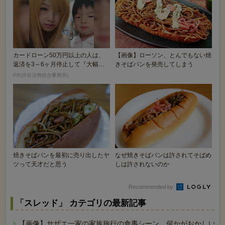
カードローン50万円以上の人は、
【画像】ローソン、とんでもない焼
返済を3～6ヶ月停止して『大幅に
きそばパンを発売してしまう
減額してから返済...
PR(渋谷法務総合事務所)
焼きそばパンを最初に売り出したヤ
なぜ焼きそばパンは許されてそばめ
ツって天才だと思う
しは許されないのか
Recommended by
「スレッド」 カテゴリの最新記事
【画像】サザエ一家の家族旅行の食事シーン、何かがおかしいｗ