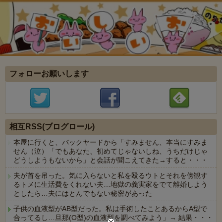
フォローお願いします
相互RSS(ブログロール)
本屋に行くと、バックヤードから「すみません、本当にすみま
せん（泣）「でもあなた、初めてじゃないしね、うちだけじゃ
どうしようもないから」と会話が聞こえてきた→すると・・・
夫が首を吊った。気に入らないと私を殴るウトとそれを傍観す
るトメに生活費をくれない夫…地獄の義実家をでて離婚しよう
としたら…夫にはとんでもない秘密があった
子供の血液型がAB型だった。私は手術したことあるからA型で
合ってるし…旦那(O型)の血液型を調べてみよう」→ 結果・・・