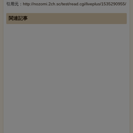
引用元：
http://nozomi.2ch.sc/test/read.cgi/liveplus/1535290955/
関連記事