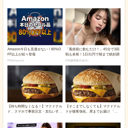
なし！
ってない
Amazon今日も見逃せない！80%O
「風俗前に飲むだけ！」45分で3回
FF以上が続々登場
戦も余裕！1日31円で朝まで絶好調
PR(Amazon)
PR(健商株式会社)
【待ち時間なくなる！】マクドナル
【そこまでしなくても】マクドナル
ド、スマホで事前注文・支払いする
ドが接客強化、席までお届け 「お
システムを全29...
もてなし」してく...