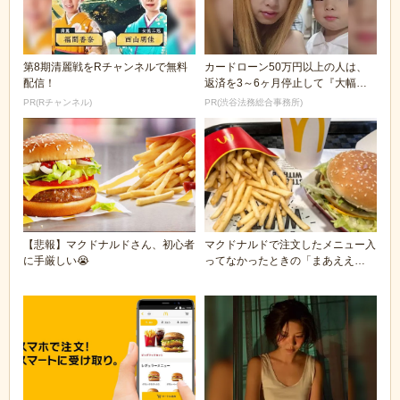
第8期清麗戦をRチャンネルで無料
カードローン50万円以上の人は、
配信！
返済を3～6ヶ月停止して『大幅に
減額してから返済...
PR(Rチャンネル)
PR(渋谷法務総合事務所)
【悲報】マクドナルドさん、初心者
マクドナルドで注文したメニュー入
に手厳しい😭
ってなかったときの「まあええ
か…」感