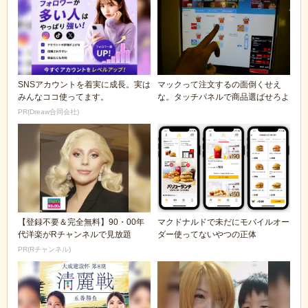
SNSアカウントを着実に成長。実は
マックって注文するの面倒くせえ
みんなココ使ってます。
な。タッチパネルで商品選ばせろよ
PR(Dreaw合同会社)
【登録不要＆完全無料】90・00年
マクドナルドで未だにモバイルオー
代洋楽がRチャンネルで見放題
ダー使ってないやつの正体
PR(Rチャンネル)