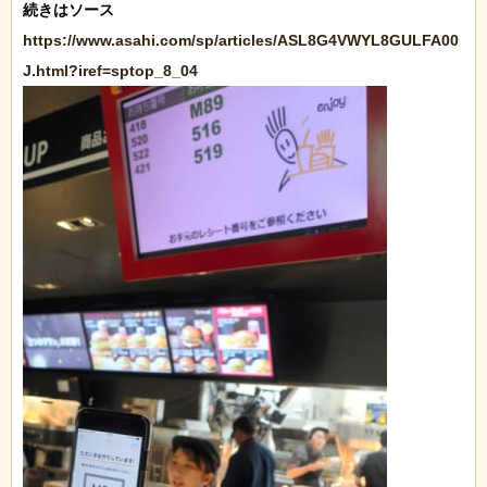
https://www.asahi.com/sp/articles/ASL8G4VWYL8GULFA00
J.html?iref=sptop_8_04