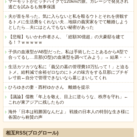
マーモットがヒッチハイクで120kmの旅。ガレージで発見され
逃亡を試みるも無事保護
夫が首を吊った。気に入らないと私を殴るウトとそれを傍観す
るトメに生活費をくれない夫…地獄の義実家をでて離婚しよう
としたら…夫にはとんでもない秘密があった
【悲報】ちいかわ作者さん、「総額30億超」の大豪邸を建て
る！？ｗｗｗｗｗ
子供の血液型がAB型だった。私は手術したことあるからA型で
合ってるし…旦那(O型)の血液型を調べてみよう」→ 結果・・・
生活カツカツな私に「義父の墓の管理費10万払って！」と迫る
トメ。給料減で余裕ゼロなのにトメの味方をする旦那にブチギ
レ寸前←自分で管理できないなら墓じまいしてくれ
ひろゆきの妻・西村ゆかさん 離婚を提示
【議論】儒教「年上を敬え、目上に逆らうな、秩序を守れ」←
これが東アジアに残したもの
海外「日本は戦勝国なんだよ」 戦後の日本人の特別な生き様に
各国から称賛の声
Powered by livedoor 相互RSS
相互RSS(ブログロール)