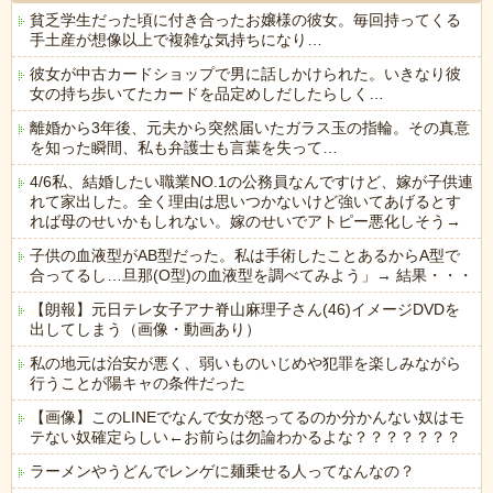
貧乏学生だった頃に付き合ったお嬢様の彼女。毎回持ってくる
手土産が想像以上で複雑な気持ちになり…
彼女が中古カードショップで男に話しかけられた。いきなり彼
女の持ち歩いてたカードを品定めしだしたらしく…
離婚から3年後、元夫から突然届いたガラス玉の指輪。その真意
を知った瞬間、私も弁護士も言葉を失って…
4/6私、結婚したい職業NO.1の公務員なんですけど、嫁が子供連
れて家出した。全く理由は思いつかないけど強いてあげるとす
れば母のせいかもしれない。嫁のせいでアトピー悪化しそう→
子供の血液型がAB型だった。私は手術したことあるからA型で
合ってるし…旦那(O型)の血液型を調べてみよう」→ 結果・・・
【朗報】元日テレ女子アナ脊山麻理子さん(46)イメージDVDを
出してしまう（画像・動画あり）
私の地元は治安が悪く、弱いものいじめや犯罪を楽しみながら
行うことが陽キャの条件だった
【画像】このLINEでなんで女が怒ってるのか分かんない奴はモ
テない奴確定らしい←お前らは勿論わかるよな？？？？？？？
ラーメンやうどんでレンゲに麺乗せる人ってなんなの？