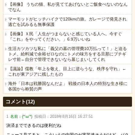
【画像】 うちの猫、私が見ててあげないとご飯食べないのなん
でなん
マーモットがヒッチハイクで120kmの旅。ガレージで発見され
逃亡を試みるも無事保護
【画像】Ｘ民「人生がつまらないと感じている人へ。今すぐ
『これ』をやってください。」6.9万いいね
生活カツカツな私に「義父の墓の管理費10万払って！」と迫る
トメ。給料減で余裕ゼロなのにトメの味方をする旦那にブチギ
レ寸前←自分で管理できないなら墓じまいしてくれ
【議論】儒教「年上を敬え、目上に逆らうな、秩序を守れ」←
これが東アジアに残したもの
海外「日本は戦勝国なんだよ」 戦後の日本人の特別な生き様に
各国から称賛の声
Powered by livedoor 相互RSS
コメント(12)
1
名前：
(*‘ω‘*)
投稿日：
2018年8月16日 16:27:51
決済までできるのは便利だね
ニュース見てると、こういうの中国のが実装速そうだけど、パク