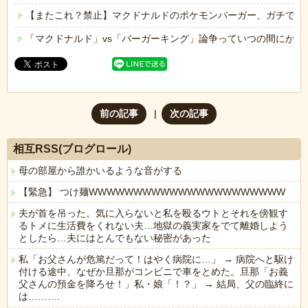
【またこれ？禁止】マクドナルドのポケモンバーガー、ガチで美
「マクドナルド」vs「バーガーキング」論争っていつの間にかバ
前の記事
次の記事
相互RSS(ブログロール)
母の部屋から誰かいるような音がする
【緊急】 つけ麺WWWWWWWWWWWWWWWWWWWWWW
夫が首を吊った。気に入らないと私を殴るウトとそれを傍観す
るトメに生活費をくれない夫…地獄の義実家をでて離婚しよう
としたら…夫にはとんでもない秘密があった
私「お父さんが危篤だって！はやく病院に…」 → 病院へと駆け
付ける途中、なぜか旦那がコンビニで車をとめた。旦那「お義
父さんの預金を降ろせ！」私・娘「！？」 → 結局、父の臨終に
は……….