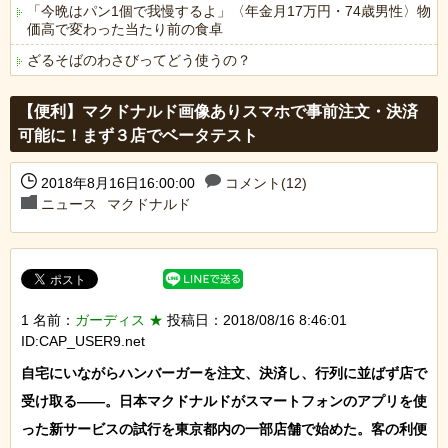
「今晩はパン1個で我慢するよ」〈年金月17万円・74歳男性〉物
価高で変わった当たり前の食卓
ざるそばのわさびってどう使うの？
Powered by livedoor 相互RSS
【便利】マクドナルド画像ありスマホで事前注文・決済
可能に！まず３店でベータテスト
2018年8月16日16:00:00
コメント(12)
ニュース
マクドナルド
1 名前：
ガーディス ★
投稿日：2018/08/16 8:46:01
ID:CAP_USER9.net
自宅にいながらハンバーガーを注文、決済し、行列に並ばず店で
受け取る――。日本マクドナルドがスマートフォンのアプリを使
った新サービスの試行を東京都内の一部店舗で始めた。客の利便