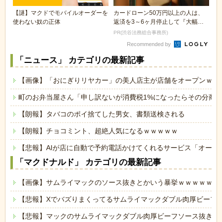
【謎】マクドでモバイルオーダーを
カードローン50万円以上の人は、
使わない奴の正体
返済を3～6ヶ月停止して『大幅に
減額してから返済...
PR(渋谷法務総合事務所)
Recommended by
「ニュース」 カテゴリの最新記事
【画像】「おにぎりリヤカー」の美人店主が店舗をオープンｗｗ
町のお弁当屋さん「申し訳ないが消費税1%になったらその分商
【朗報】タバコのポイ捨てした男女、書類送検される
【朗報】チョコミント、超絶人気になるｗｗｗｗｗ
【悲報】AIが店に自動で予約電話かけてくれるサービス「オート
「マクドナルド」 カテゴリの最新記事
【画像】サムライマックのソース抜きとかいう暴挙ｗｗｗｗｗｗ
【悲報】Xでバズりまくってるサムライマックダブル肉厚ビーフ
【悲報】マックのサムライマックダブル肉厚ビーフソース抜き、