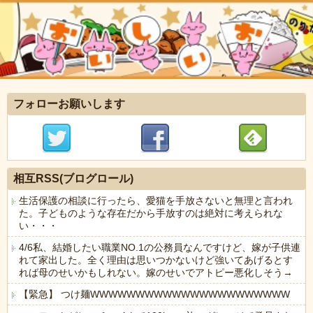
フォローお願いします
相互RSS(ブログロール)
生活保護の相談に行ったら、愛猫を手放さないと無理と言われ
た。子どものような存在だから手放すのは絶対に考えられな
い・・・
4/6私、結婚したい職業NO.1の公務員なんですけど、嫁が子供連
れて家出した。全く理由は思いつかないけど強いてあげるとす
れば母のせいかもしれない。嫁のせいでアトピー悪化しそう→
【緊急】 つけ麺WWWWWWWWWWWWWWWWWWWWWW