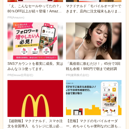
「え、こんなセールやってたの？」
マクドナルド「モバイルオーダーで
80％OFF以上が続々登場！Amazon
きます。店内に注文端末もありま
の本気が...
す」、でも
PR(Amazon)
SNSアカウントを着実に成長。実は
「風俗前に飲むだけ！」45分で3回
みんなココ使ってます。
戦も余裕！980円で朝まで絶好調
PR(Dreaw合同会社)
PR(健商株式会社)
【超朗報】マクドナルド、スマホ注
【悲報】マクドのモバイルオーダ
文を全国導入 もうレジに並ぶ必要
ー、めちゃくちゃ便利なのに誰も使