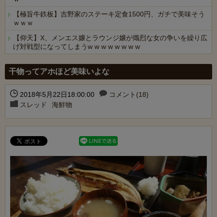
【極旨牛鉄板】吉野家のステーキ定食1500円、ガチで美味そう
ｗｗｗ
【仰天】X、メンエス嬢とラウンジ嬢が熾烈な女の争いを繰り広
げ対戦型になってしまうw w w w w w w w
Powered by livedoor 相互RSS
干物ってアホほど美味いよな
2018年5月22日18:00:00
コメント(18)
スレッド
海鮮物