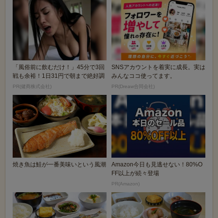
「風俗前に飲むだけ！」45分で3回
SNSアカウントを着実に成長。実は
戦も余裕！1日31円で朝まで絶好調
みんなココ使ってます。
PR(健商株式会社)
PR(Dreaw合同会社)
焼き魚は鮭が一番美味いという風潮
Amazon今日も見逃せない！80%O
FF以上が続々登場
PR(Amazon)