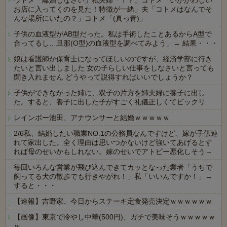
ウトメ「離婚しなさい」私夫婦「！？」コトメ「いかがわしい
お店に入ってくのを見た！特徴が一緒」夫「コトメはなんでそ
んな場所にいたの？」コトメ「(真っ青)」
子供の血液型がAB型だった。私は手術したことあるからA型で
合ってるし…旦那(O型)の血液型を調べてみよう」→ 結果・・・
娘は看護師か保育士になってほしいのですが、経済学部に行き
たいと言い出しました 女の子らしい仕事をしなさいと言っても
聞き入れません どうやって説得すればいいでしょうか？
子供ができなかった姉に、双子の片方を姉夫婦に養子に出し
た。すると、養子に出した子がすごく礼儀正しくてビックリ
レインボー池田、アナウンサーと結婚ｗｗｗｗｗ
2/6私、結婚したい職業NO.1の公務員なんですけど、嫁が子供連
れて家出した。全く理由は思いつかないけど強いてあげるとす
れば母のせいかもしれない。嫁のせいでアトピー悪化しそう→
毎回いろんな営業が飛び込んできてカッとなった業者「うちで
飼ってる犬の散歩でも行きやがれ！」私「いいんですか！」→
すると・・・
【速報】吉野家、今日からステーキ定食発売決定ｗｗｗｗｗｗ
【画像】東京で冷やし中華(500円)、ガチで美味そうｗｗｗｗｗ
ｗ