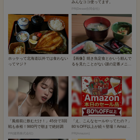
みんなココ使ってます。
PR(Dreaw合同会社)
ホッケって北海道以外では食わない
【画像】焼き魚定食とかいう頼んで
ってマジ？
るを見たことがない謎の定番メニュ
ーｗｗｗｗｗｗｗ
「風俗前に飲むだけ！」45分で3回
「え、こんなセールやってたの？」
戦も余裕！980円で朝まで絶好調
80％OFF以上が続々登場！Amazon
の本気が...
PR(健商株式会社)
PR(Amazon)