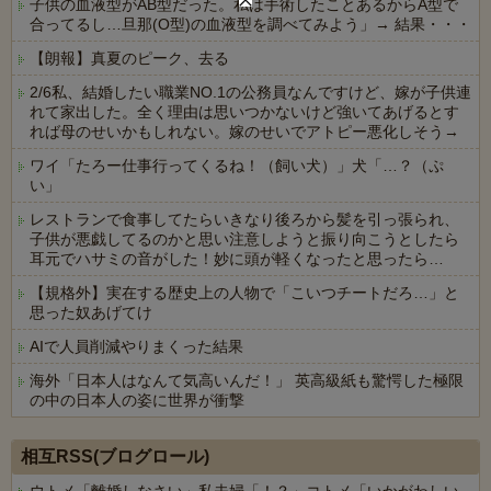
子供の血液型がAB型だった。私は手術したことあるからA型で
合ってるし…旦那(O型)の血液型を調べてみよう」→ 結果・・・
【朗報】真夏のピーク、去る
2/6私、結婚したい職業NO.1の公務員なんですけど、嫁が子供連
れて家出した。全く理由は思いつかないけど強いてあげるとす
れば母のせいかもしれない。嫁のせいでアトピー悪化しそう→
ワイ「たろー仕事行ってくるね！（飼い犬）」犬「…？（ぷ
い」
レストランで食事してたらいきなり後ろから髪を引っ張られ、
子供が悪戯してるのかと思い注意しようと振り向こうとしたら
耳元でハサミの音がした！妙に頭が軽くなったと思ったら…
【規格外】実在する歴史上の人物で「こいつチートだろ…」と
思った奴あげてけ
AIで人員削減やりまくった結果
海外「日本人はなんて気高いんだ！」 英高級紙も驚愕した極限
の中の日本人の姿に世界が衝撃
Powered by livedoor 相互RSS
相互RSS(ブログロール)