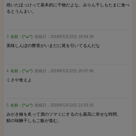
焼いたほっけって基本的に干物だよな。みりん干しもたまに食べ
るとうんまい。
3
名前：
(*‘ω‘*)
投稿日：
2018年5月22日 19:54:39
美味しんぼの弊害がいまだに尾を引いてるんだな
4
名前：
(*‘ω‘*)
投稿日：
2018年5月22日 20:07:06
くさや食えよ
5
名前：
(*‘ω‘*)
投稿日：
2018年5月22日 21:03:25
みがき鰊を炙って酒のツマミにするのも最高に幸せな時間。
鯖の味醂干しもご飯が進む。