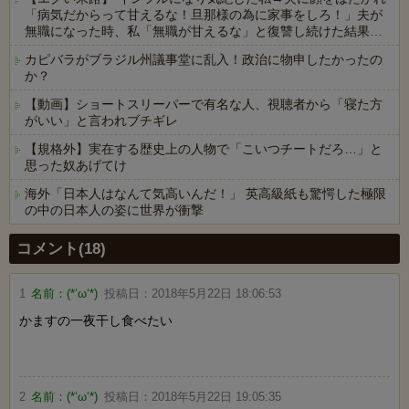
「病気だからって甘えるな！旦那様の為に家事をしろ！」夫が
無職になった時、私「無職が甘えるな」と復讐し続けた結果…
カピバラがブラジル州議事堂に乱入！政治に物申したかったの
か？
【動画】ショートスリーパーで有名な人、視聴者から「寝た方
がいい」と言われブチギレ
【規格外】実在する歴史上の人物で「こいつチートだろ…」と
思った奴あげてけ
海外「日本人はなんて気高いんだ！」 英高級紙も驚愕した極限
の中の日本人の姿に世界が衝撃
Powered by livedoor 相互RSS
コメント(18)
1
名前：
(*‘ω‘*)
投稿日：
2018年5月22日 18:06:53
かますの一夜干し食べたい
2
名前：
(*‘ω‘*)
投稿日：
2018年5月22日 19:05:35