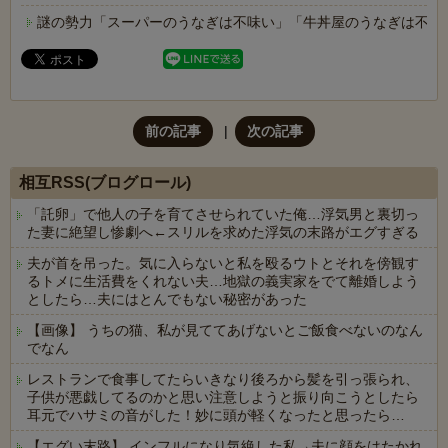
謎の勢力「スーパーのうなぎは不味い」「牛丼屋のうなぎは不味
前の記事
次の記事
相互RSS(ブログロール)
「託卵」で他人の子を育てさせられていた俺…浮気男と裏切っ
た妻に絶望し惨劇へ←スリルを求めた浮気の末路がエグすぎる
夫が首を吊った。気に入らないと私を殴るウトとそれを傍観す
るトメに生活費をくれない夫…地獄の義実家をでて離婚しよう
としたら…夫にはとんでもない秘密があった
【画像】 うちの猫、私が見ててあげないとご飯食べないのなん
でなん
レストランで食事してたらいきなり後ろから髪を引っ張られ、
子供が悪戯してるのかと思い注意しようと振り向こうとしたら
耳元でハサミの音がした！妙に頭が軽くなったと思ったら…
【エグい末路】 インフルになり気絶した私→夫に顔をはたかれ