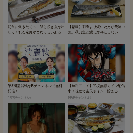
朝食に炊きたてのご飯と焼き魚を出
【悲報】刺身より焼いた方が美味い
してくれる家庭がどれくらいあるの
魚、秋刀魚と鰻しか存在しない
か
第8期清麗戦をRチャンネルで無料
【無料アニメ】逆境無頼カイジ配信
配信！
中！視聴で楽天ポイント貯まる
PR(Rチャンネル)
PR(Rチャンネル)