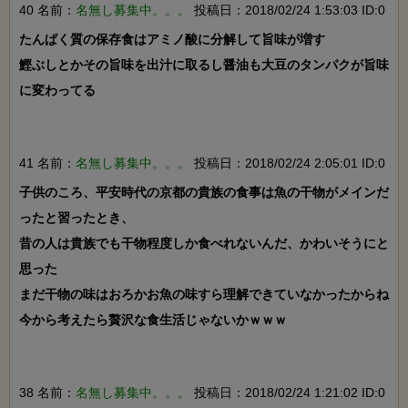
40 名前：
名無し募集中。。。
投稿日：2018/02/24 1:53:03 ID:0
たんぱく質の保存食はアミノ酸に分解して旨味が増す

鰹ぶしとかその旨味を出汁に取るし醤油も大豆のタンパクが旨味
に変わってる

41 名前：
名無し募集中。。。
投稿日：2018/02/24 2:05:01 ID:0
子供のころ、平安時代の京都の貴族の食事は魚の干物がメインだ
ったと習ったとき、

昔の人は貴族でも干物程度しか食べれないんだ、かわいそうにと
思った

まだ干物の味はおろかお魚の味すら理解できていなかったからね

今から考えたら贅沢な食生活じゃないかｗｗｗ

38 名前：
名無し募集中。。。
投稿日：2018/02/24 1:21:02 ID:0