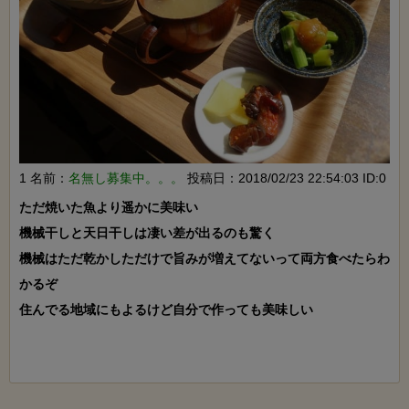
1 名前：
名無し募集中。。。
投稿日：2018/02/23 22:54:03 ID:0
ただ焼いた魚より遥かに美味い

機械干しと天日干しは凄い差が出るのも驚く

機械はただ乾かしただけで旨みが増えてないって両方食べたらわ
かるぞ

住んでる地域にもよるけど自分で作っても美味しい
