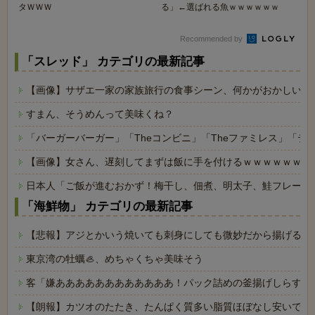
タＷＷＷ
る」←選ばれる魚ｗｗｗｗｗｗ
Recommended by
「スレッド」 カテゴリの最新記事
【画像】サザエ一家の家族旅行の食事シーン、何かがおかしいｗ
すまん、そうめんって美味くね？
「バーガーバーガー」「Theコンビニ」「Theファミレス」「テ
【画像】女さん、遅刻してまずは飯に手を付けるｗｗｗｗｗｗ
日本人「ご飯が進むおかず！梅干し、佃煮、明太子、鮭フレーク
「海鮮物」 カテゴリの最新記事
【悲報】アジとかいう焼いても刺身にしても微妙だから揚げるし
東京湾の牡蠣🦪、めちゃくちゃ美味そう
客「嫌ああああああああああああ！パック詰めの釜揚げしらすに
【朗報】カツオのたたき、たんぱく質多い脂質ほぼなし安いで叩