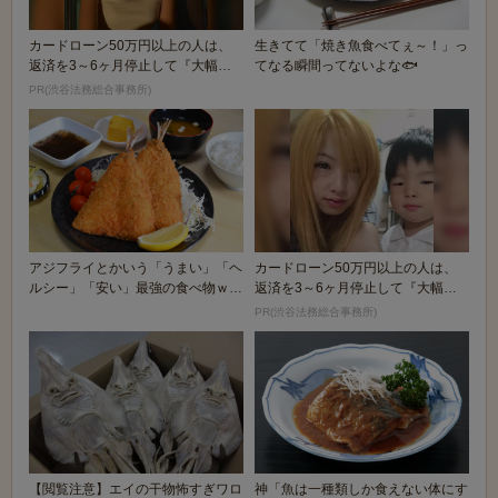
カードローン50万円以上の人は、
生きてて「焼き魚食べてぇ～！」っ
返済を3～6ヶ月停止して『大幅に
てなる瞬間ってないよな🐟
減額してから返済...
PR(渋谷法務総合事務所)
アジフライとかいう「うまい」「ヘ
カードローン50万円以上の人は、
ルシー」「安い」最強の食べ物ｗｗ
返済を3～6ヶ月停止して『大幅に
ｗｗｗ
減額してから返済...
PR(渋谷法務総合事務所)
【閲覧注意】エイの干物怖すぎワロ
神「魚は一種類しか食えない体にす