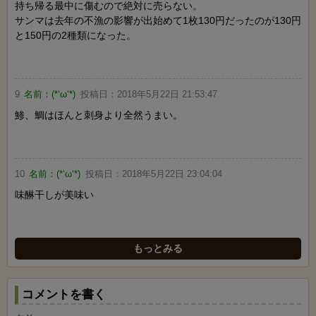
持ち帰る最中に傷むので絶対に売らない。
サンマは去年の不漁の影響が出始めて1枚130円だったのが130円
と150円の2種類になった。
9
名前：
(*‘ω‘*)
投稿日：
2018年5月22日 21:53:47
鯵、鯛はほんと刺身より全然うまい。
10
名前：
(*‘ω‘*)
投稿日：
2018年5月22日 23:04:04
味醂干しが美味い
もっとみる
コメントを書く