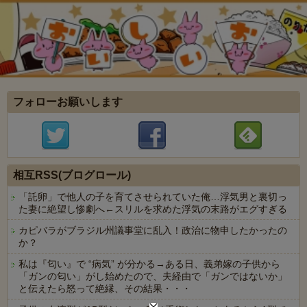
フォローお願いします
相互RSS(ブログロール)
「託卵」で他人の子を育てさせられていた俺…浮気男と裏切っ
た妻に絶望し惨劇へ←スリルを求めた浮気の末路がエグすぎる
カピバラがブラジル州議事堂に乱入！政治に物申したかったの
か？
私は『匂い』で “病気” が分かる→ある日、義弟嫁の子供から
「ガンの匂い」がし始めたので、夫経由で「ガンではないか」
と伝えたら怒って絶縁、その結果・・・