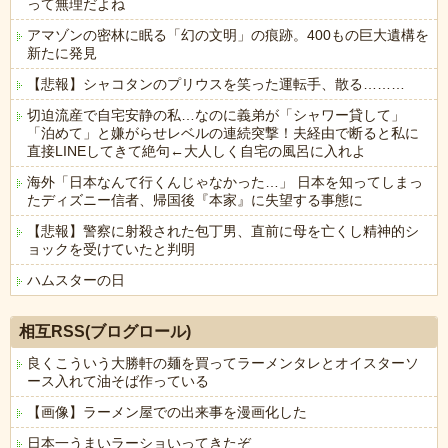
って無理だよね
アマゾンの密林に眠る「幻の文明」の痕跡。400もの巨大遺構を
新たに発見
【悲報】シャコタンのプリウスを笑った運転手、散る………
切迫流産で自宅安静の私…なのに義弟が「シャワー貸して」
「泊めて」と嫌がらせレベルの連続突撃！夫経由で断ると私に
直接LINEしてきて絶句←大人しく自宅の風呂に入れよ
海外「日本なんて行くんじゃなかった…」 日本を知ってしまっ
たディズニー信者、帰国後『本家』に失望する事態に
【悲報】警察に射殺された包丁男、直前に母を亡くし精神的シ
ョックを受けていたと判明
ハムスターの日
Powered by livedoor 相互RSS
相互RSS(ブログロール)
良くこういう大勝軒の麺を買ってラーメンタレとオイスターソ
ース入れて油そば作っている
【画像】ラーメン屋での出来事を漫画化した
日本一うまいラーショいってきたぞ