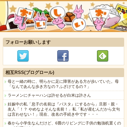
フォローお願いします
相互RSS(ブログロール)
母と一緒の時に、明らかに足に障害がある方が歩いていた。母
「なんであんな歩き方なの？ふざけてるの？」
ラーメンにチャーハンは許せるが白米は許さん
妊娠中の私「息子の名前は『パスタ』にするから」旦那・親・
友人「！？ やめなよそんな名前！」私「私が産むんだから文句
は言わせない！」現在、改名の手続き中です・・・
春から小学生なんだけど、6畳のリビングに子供の勉強机置くの