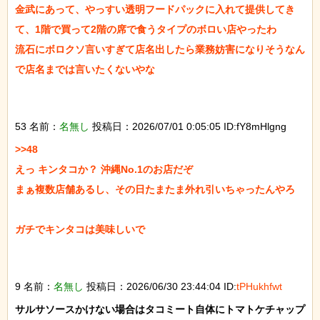
金武にあって、やっすい透明フードパックに入れて提供してき
て、1階で買って2階の席で食うタイプのボロい店やったわ

流石にボロクソ言いすぎて店名出したら業務妨害になりそうなん
で店名までは言いたくないやな

53 名前：
名無し
投稿日：2026/07/01 0:05:05 ID:fY8mHlgng
>>48

えっ キンタコか？ 沖縄No.1のお店だぞ

まぁ複数店舗あるし、その日たまたま外れ引いちゃったんやろ

ガチでキンタコは美味しいで

9 名前：
名無し
投稿日：2026/06/30 23:44:04 ID:
tPHukhfwt
サルサソースかけない場合はタコミート自体にトマトケチャップ