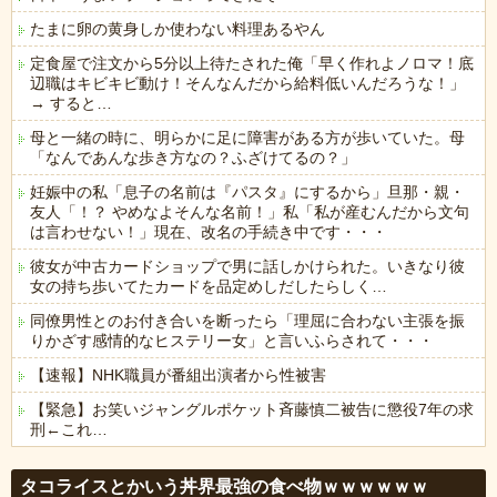
たまに卵の黄身しか使わない料理あるやん
定食屋で注文から5分以上待たされた俺「早く作れよノロマ！底
辺職はキビキビ動け！そんなんだから給料低いんだろうな！」
→ すると…
母と一緒の時に、明らかに足に障害がある方が歩いていた。母
「なんであんな歩き方なの？ふざけてるの？」
妊娠中の私「息子の名前は『パスタ』にするから」旦那・親・
友人「！？ やめなよそんな名前！」私「私が産むんだから文句
は言わせない！」現在、改名の手続き中です・・・
彼女が中古カードショップで男に話しかけられた。いきなり彼
女の持ち歩いてたカードを品定めしだしたらしく…
同僚男性とのお付き合いを断ったら「理屈に合わない主張を振
りかざす感情的なヒステリー女」と言いふらされて・・・
【速報】NHK職員が番組出演者から性被害
【緊急】お笑いジャングルポケット斉藤慎二被告に懲役7年の求
刑←これ…
Powered by livedoor 相互RSS
タコライスとかいう丼界最強の食べ物ｗｗｗｗｗｗ