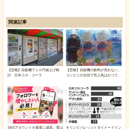
関連記事
【悲報】自販機で１０円値上げ検
【悲報】自販機の飲料が売れない。
討 日本コカ・コーラ
コンビニの台頭で売上高はかつての
3分の2に
SNSアカウントを着実に成長。実は
キリンビバレッジとダイドードリン