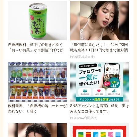
自販機飲料、値下げの動き相次ぐ
「風俗前に飲むだけ！」45分で3回
「お～いお茶」が３割値下げなど
戦も余裕！1日31円で朝まで絶好調
PR(健商株式会社)
飲料業界、「自販機の缶コーヒーが
SNSアカウントを着実に成長。実は
売れない」と嘆く
みんなココ使ってます。
PR(Dreaw合同会社)