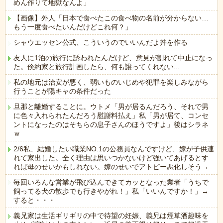
めん作りて地獄なんよ」
【画像】外人「日本で食べたこの食べ物の名前が分からない…
もう一度食べたいんだけどこれ何？」
シャウエッセン公式、こういうのでいいんだよ丼を作る
友人に1泊の旅行に誘われたんだけど、意見が割れて中止になっ
た。倹約家と旅行計画したら、何も譲ってくれない...
私の地元は治安が悪く、弱いものいじめや犯罪を楽しみながら
行うことが陽キャの条件だった
旦那と離婚することに。ウトメ「男が居るんだろう、それで男
に色々入れられたんだろう慰謝料払え」私「男が居て、コンセ
ントになったのはそちらの息子さんのほうですよ」後はシラネ
ｗ
2/6私、結婚したい職業NO.1の公務員なんですけど、嫁が子供連
れて家出した。全く理由は思いつかないけど強いてあげるとす
れば母のせいかもしれない。嫁のせいでアトピー悪化しそう→
毎回いろんな営業が飛び込んできてカッとなった業者「うちで
飼ってる犬の散歩でも行きやがれ！」私「いいんですか！」→
すると・・・
義兄家は生活ギリギリの中で待望の妊娠、義兄は煙草酒趣味を