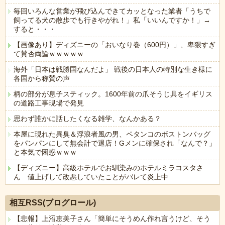
毎回いろんな営業が飛び込んできてカッとなった業者「うちで
飼ってる犬の散歩でも行きやがれ！」私「いいんですか！」→
すると・・・
【画像あり】ディズニーの「おいなり巻（600円）」、卑猥すぎ
て賛否両論ｗｗｗｗｗ
海外「日本は戦勝国なんだよ」 戦後の日本人の特別な生き様に
各国から称賛の声
柄の部分が息子スティック。1600年前の爪そうじ具をイギリス
の道路工事現場で発見
思わず誰かに話したくなる雑学、なんかある？
本屋に現れた異臭＆浮浪者風の男、ペタンコのボストンバッグ
をパンパンにして無会計で退店！Gメンに確保され「なんで？」
と本気で困惑ｗｗｗ
【ディズニー】高級ホテルでお馴染みのホテルミラコスタさ
ん 値上げして改悪していたことがバレて炎上中
Powered by livedoor 相互RSS
相互RSS(ブログロール)
【悲報】上沼恵美子さん「簡単にそうめん作れ言うけど、そう