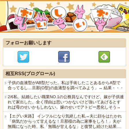
フォローお願いします
相互RSS(ブログロール)
子供の血液型がAB型だった。私は手術したことあるからA型で
合ってるし…旦那(O型)の血液型を調べてみよう」→ 結果・・・
2/6私、結婚したい職業NO.1の公務員なんですけど、嫁が子供連
れて家出した。全く理由は思いつかないけど強いてあげるとす
れば母のせいかもしれない。嫁のせいでアトピー悪化しそう→
【エグい末路】 インフルになり気絶した私→夫に顔をはたかれ
「病気だからって甘えるな！旦那様の為に家事をしろ！」夫が
無職になった時、私「無職が甘えるな」と復讐し続けた結果…