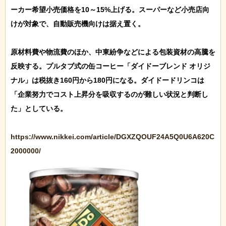
ーカー希望小売価格を10～15%上げる。スーパーなど小売店向
けが対象で、自動販売機向けは据え置く。

原材料費や物流費のほか、中東紛争などによる包装資材の高騰を
反映する。プルタブ式の缶コーヒー「ダイドーブレンド オリジ
ナル」は税抜き160円から180円になる。ダイドードリンコは
「企業努力でコスト上昇分を吸収するのが難しい状況と判断し
た」としている。

https://www.nikkei.com/article/DGXZQOUF24A5Q0U6A620C
2000000/