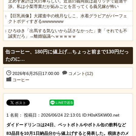
止めず家計は火の車らしい。近居の義両親は超リッチで超過干
渉。私は小梨専業だが妬みごとを言ってくる義兄嫁が怖い
【巨乳画像】大躍進中の桃月なしこ、水着グラビアがパーフェ
クトボディすぎるwwwwwww
ひろゆき「出馬する気ないから話さなかった」妻「それでも不
誠実だろ」→離婚協議へｗｗｗｗｗ
Powered by livedoor 相互RSS
缶コーヒー、180円に値上げ…ちょっと前まで130円だっ
たのに…
2026年6月25日17:00:00
コメント(12)
コーヒー
1 名前：
投稿日：2026/06/24 22:13:01 ID:H0sK5KW00.net
ダイドードリンコは24日、ペットボトルやボトル缶の飲料など
83品目を10月1日納品分から値上げすると発表した。税抜きのメ