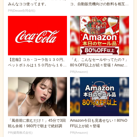
みんなココ使ってます。
コ、自動販売機向けの飲料を相互に
供給へ
PR(Dreaw合同会社)
【悲報】コカ・コーラ缶１３０円、
「え、こんなセールやってたの？」
ペットボトルは１５０円から１６０
80％OFF以上が続々登場！Amazon
円に 消費増税に...
の本気が...
PR(Amazon)
「風俗前に飲むだけ！」45分で3回
Amazon今日も見逃せない！80%O
戦も余裕！980円で朝まで絶好調
FF以上が続々登場
PR(健商株式会社)
PR(Amazon)