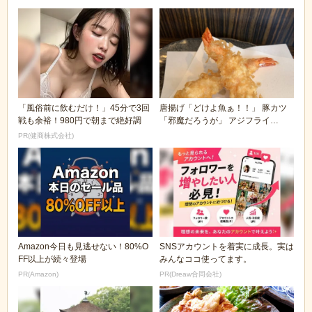
「風俗前に飲むだけ！」45分で3回
唐揚げ「どけよ魚ぁ！！」 豚カツ
戦も余裕！980円で朝まで絶好調
「邪魔だろうが」 アジフライ
「す、すいません、お...
PR(健商株式会社)
Amazon今日も見逃せない！80%O
SNSアカウントを着実に成長。実は
FF以上が続々登場
みんなココ使ってます。
PR(Amazon)
PR(Dreaw合同会社)