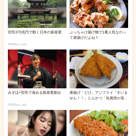
官民370兆円で動く日本の新産業
ぶっちゃけ揚げ物で1番人気なのっ
て唐揚げだよね？
PR(Blue Lab)
みずほ×官民で進める新産業創出
唐揚げ「どけ」アジフライ「すいま
せん！！」とんかつ「魚風情が道の
真ん中歩いてんじ...
PR(Blue Lab)