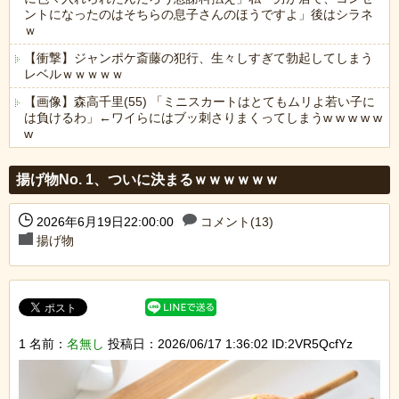
ントになったのはそちらの息子さんのほうですよ」後はシラネ
ｗ
【衝撃】ジャンポケ斎藤の犯行、生々しすぎて勃起してしまう
レベルｗｗｗｗｗ
【画像】森高千里(55) 「ミニスカートはとてもムリよ若い子に
は負けるわ」←ワイらにはブッ刺さりまくってしまうw w w w w
w
Powered by livedoor 相互RSS
揚げ物No. 1、ついに決まるｗｗｗｗｗｗ
2026年6月19日22:00:00
コメント(13)
揚げ物
1 名前：
名無し
投稿日：2026/06/17 1:36:02 ID:2VR5QcfYz