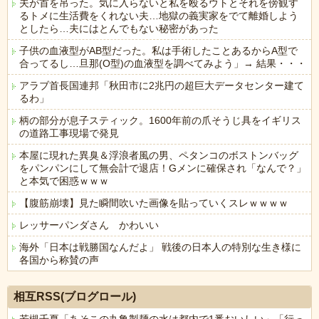
夫が首を吊った。気に入らないと私を殴るウトとそれを傍観す
るトメに生活費をくれない夫…地獄の義実家をでて離婚しよう
としたら…夫にはとんでもない秘密があった
子供の血液型がAB型だった。私は手術したことあるからA型で
合ってるし…旦那(O型)の血液型を調べてみよう」→ 結果・・・
アラブ首長国連邦「秋田市に2兆円の超巨大データセンター建て
るわ」
柄の部分が息子スティック。1600年前の爪そうじ具をイギリス
の道路工事現場で発見
本屋に現れた異臭＆浮浪者風の男、ペタンコのボストンバッグ
をパンパンにして無会計で退店！Gメンに確保され「なんで？」
と本気で困惑ｗｗｗ
【腹筋崩壊】見た瞬間吹いた画像を貼っていくスレｗｗｗｗ
レッサーパンダさん かわいい
海外「日本は戦勝国なんだよ」 戦後の日本人の特別な生き様に
各国から称賛の声
Powered by livedoor 相互RSS
相互RSS(ブログロール)