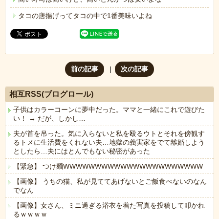
タコの唐揚げってタコの中で1番美味いよね
前の記事
次の記事
相互RSS(ブログロール)
子供はカラーコーンに夢中だった。ママと一緒にこれで遊びた
い！ → だが、しかし…
夫が首を吊った。気に入らないと私を殴るウトとそれを傍観す
るトメに生活費をくれない夫…地獄の義実家をでて離婚しよう
としたら…夫にはとんでもない秘密があった
【緊急】 つけ麺WWWWWWWWWWWWWWWWWWWWWW
【画像】 うちの猫、私が見ててあげないとご飯食べないのなん
でなん
【画像】女さん、ミニ過ぎる浴衣を着た写真を投稿して叩かれ
るｗｗｗｗ