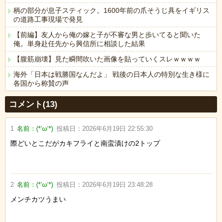
柄の部分が息子スティック。1600年前の爪そうじ具をイギリス
の道路工事現場で発見
【前編】友人から俺の嫁と子が不審な男と歩いてると聞いた
俺。単身赴任先から興信所に相談した結果
【腹筋崩壊】見た瞬間吹いた画像を貼っていくスレｗｗｗｗ
海外「日本は戦勝国なんだよ」 戦後の日本人の特別な生き様に
各国から称賛の声
Powered by livedoor 相互RSS
コメント(13)
1
名前：
(*‘ω‘*)
投稿日：
2026年6月19日 22:55:30
際どいとこだがカキフライと南蛮漬けの2トップ
2
名前：
(*‘ω‘*)
投稿日：
2026年6月19日 23:48:28
メンチカツうまい