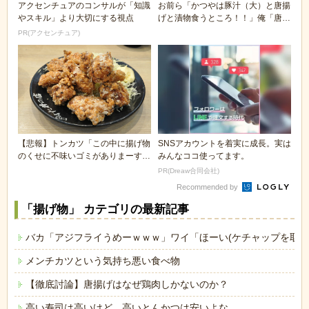
アクセンチュアのコンサルが「知識
お前ら「かつやは豚汁（大）と唐揚
やスキル」より大切にする視点
げと漬物食うところ！！」俺「唐揚
げｗｗｗトンカツ...
PR(アクセンチュア)
【悲報】トンカツ「この中に揚げ物
SNSアカウントを着実に成長。実は
のくせに不味いゴミがありまーす
みんなココ使ってます。
ｗ」 唐揚げ「やめ...
PR(Dreaw合同会社)
Recommended by
「揚げ物」 カテゴリの最新記事
バカ「アジフライうめーｗｗｗ」ワイ「ほーい(ケチャップを取り
メンチカツという気持ち悪い食べ物
【徹底討論】唐揚げはなぜ鶏肉しかないのか？
高い寿司は高いけど、高いとんかつは安いよな