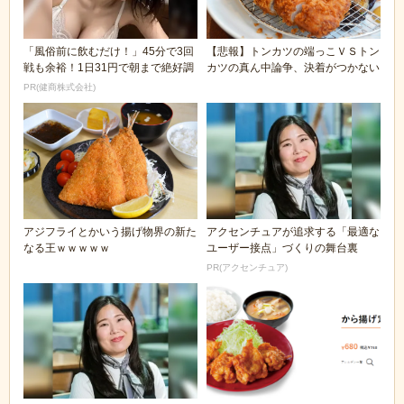
「風俗前に飲むだけ！」45分で3回
【悲報】トンカツの端っこＶＳトン
戦も余裕！1日31円で朝まで絶好調
カツの真ん中論争、決着がつかない
PR(健商株式会社)
アジフライとかいう揚げ物界の新た
アクセンチュアが追求する「最適な
なる王ｗｗｗｗｗ
ユーザー接点」づくりの舞台裏
PR(アクセンチュア)