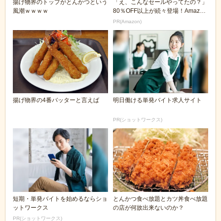
揚げ物界のトップがとんかつという
「え、こんなセールやってたの？」
風潮ｗｗｗｗ
80％OFF以上が続々登場！Amazon
の本気が...
PR(Amazon)
揚げ物界の4番バッターと言えば
明日働ける単発バイト求人サイト
PR(ショットワークス)
短期・単発バイトを始めるならショ
とんかつ食べ放題とカツ丼食べ放題
ットワークス
の店が何故出来ないのか？
PR(ショットワークス)