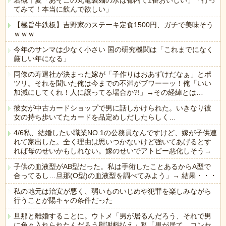
若槻千夏「あそこの丸亀製麺の水は都内で1番おいしい」「行っ
てみて！本当に飲んで欲しい」
【極旨牛鉄板】吉野家のステーキ定食1500円、ガチで美味そう
ｗｗｗ
今年のサンマは少なく小さい 国の研究機関は「これまでになく
厳しい年になる」
同僚の寿退社が決まった嫁が「子作りはおあずけだなぁ」とポ
ツリ。それを聞いた俺は今までの不満がブワーーッ！俺「いい
加減にしてくれ！人に譲ってる場合か?!」→その経緯とは…
彼女が中古カードショップで男に話しかけられた。いきなり彼
女の持ち歩いてたカードを品定めしだしたらしく…
4/6私、結婚したい職業NO.1の公務員なんですけど、嫁が子供連
れて家出した。全く理由は思いつかないけど強いてあげるとす
れば母のせいかもしれない。嫁のせいでアトピー悪化しそう→
子供の血液型がAB型だった。私は手術したことあるからA型で
合ってるし…旦那(O型)の血液型を調べてみよう」→ 結果・・・
私の地元は治安が悪く、弱いものいじめや犯罪を楽しみながら
行うことが陽キャの条件だった
旦那と離婚することに。ウトメ「男が居るんだろう、それで男
に色々入れられたんだろう慰謝料払え」私「男が居て、コンセ