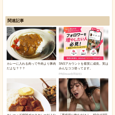
関連記事
カレーに入れる肉って牛肉より豚肉
SNSアカウントを着実に成長。実は
だよな？？？
みんなココ使ってます。
PR(Dreaw合同会社)
カレーって絶対ポークカレーだよな
「風俗前に飲むだけ！」45分で3回