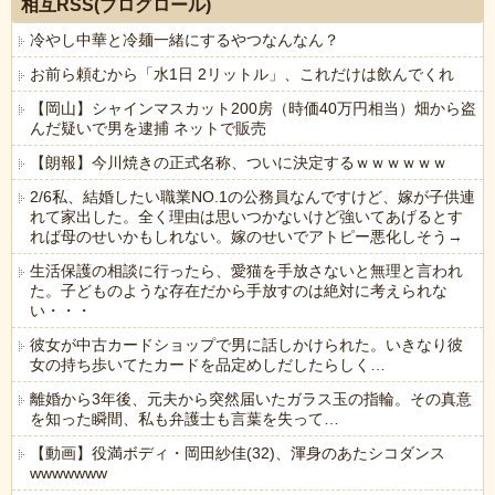
相互RSS(ブログロール)
冷やし中華と冷麺一緒にするやつなんなん？
お前ら頼むから「水1日 2リットル」、これだけは飲んでくれ
【岡山】シャインマスカット200房（時価40万円相当）畑から盗
んだ疑いで男を逮捕 ネットで販売
【朗報】今川焼きの正式名称、ついに決定するｗｗｗｗｗｗ
2/6私、結婚したい職業NO.1の公務員なんですけど、嫁が子供連
れて家出した。全く理由は思いつかないけど強いてあげるとす
れば母のせいかもしれない。嫁のせいでアトピー悪化しそう→
生活保護の相談に行ったら、愛猫を手放さないと無理と言われ
た。子どものような存在だから手放すのは絶対に考えられな
い・・・
彼女が中古カードショップで男に話しかけられた。いきなり彼
女の持ち歩いてたカードを品定めしだしたらしく…
離婚から3年後、元夫から突然届いたガラス玉の指輪。その真意
を知った瞬間、私も弁護士も言葉を失って…
【動画】役満ボディ・岡田紗佳(32)、渾身のあたシコダンス
wwwwwww