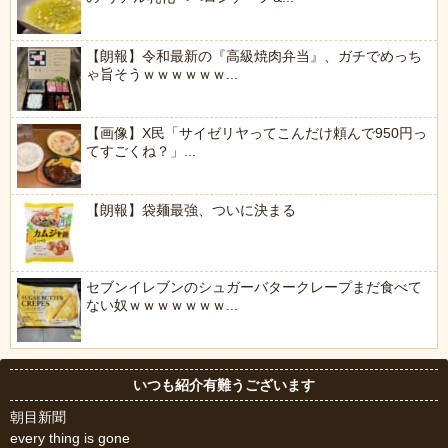
【朗報】令和最新の『高級焼肉弁当』、ガチでめっち
ゃ旨そうｗｗｗｗｗｗ...
【画像】X民「サイゼリヤってこんだけ頼んで950円っ
てすごくね？」...
【朗報】袋麺最強、ついに決まる
セブンイレブンのシュガーバタークレープまだ食べて
ない奴ｗｗｗｗｗｗｗ...
いつも紹介有難うございます
朝目新聞
every thing is gone