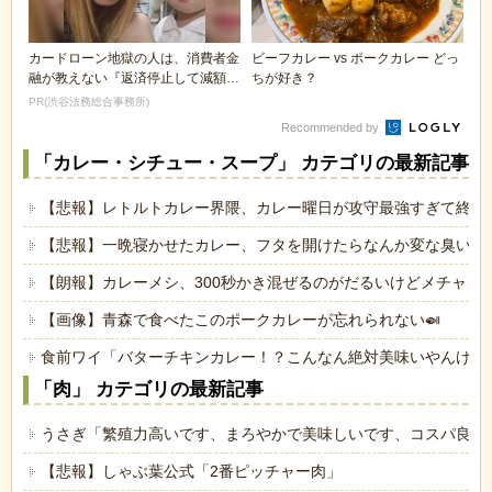
カードローン地獄の人は、消費者金
ビーフカレー vs ポークカレー どっ
融が教えない『返済停止して減額・
ちが好き？
免除する方法』で...
PR(渋谷法務総合事務所)
Recommended by
「カレー・シチュー・スープ」 カテゴリの最新記事
【悲報】レトルトカレー界隈、カレー曜日が攻守最強すぎて終わ
【悲報】一晩寝かせたカレー、フタを開けたらなんか変な臭いがす
【朗報】カレーメシ、300秒かき混ぜるのがだるいけどメチャク
【画像】青森で食べたこのポークカレーが忘れられない🍛
食前ワイ「バターチキンカレー！？こんなん絶対美味いやんけ！
「肉」 カテゴリの最新記事
うさぎ「繁殖力高いです、まろやかで美味しいです、コスパ良い
【悲報】しゃぶ葉公式「2番ピッチャー肉」