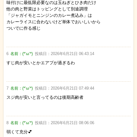
味付けに最低限必要なのは玉ねぎとひき肉だけ
他の肉と野菜はトッピングとして別途調理
「ジャガイモとニンジンのカレー煮込み」は
カレーライスに合わないけど単体でおいしいから
ついでに作る感じ
6
名前：
(*‘ω‘*)
投稿日：
2026年6月21日 06:43:14
すじ肉が安いとかエアプが過ぎるわ
7
名前：
(*‘ω‘*)
投稿日：
2026年6月21日 07:49:44
スジ肉が安いと言ってるのは後期高齢者
8
名前：
(*‘ω‘*)
投稿日：
2026年6月21日 08:06:06
弱くて充分💕