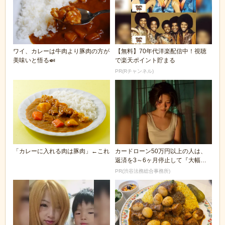
ワイ、カレーは牛肉より豚肉の方が
【無料】70年代洋楽配信中！視聴
美味いと悟る🍛
で楽天ポイント貯まる
PR(Rチャンネル)
「カレーに入れる肉は豚肉」←これ
カードローン50万円以上の人は、
返済を3～6ヶ月停止して『大幅に
減額してから返済...
PR(渋谷法務総合事務所)