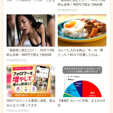
戦も余裕！980円で朝まで絶好調
PR(健商株式会社)
「風俗前に飲むだけ！」45分で3回
カレーに入れる肉は「牛」vs「豚」
戦も余裕！980円で朝まで絶好調
どっち？60％で圧勝したのは…
PR(健商株式会社)
SNSアカウントを着実に成長。実は
【速報】カレーに牛肉、まさかの3
みんなココ使ってます。
位
PR(Dreaw合同会社)