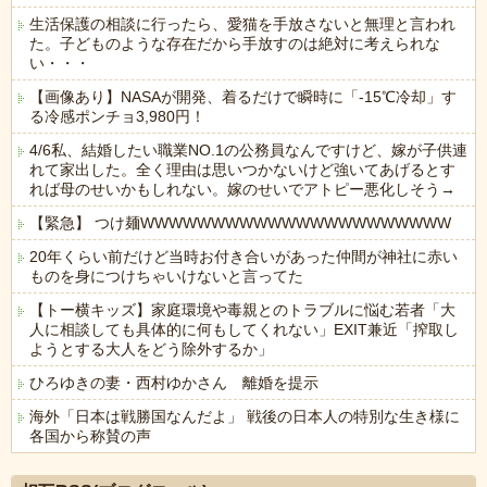
生活保護の相談に行ったら、愛猫を手放さないと無理と言われ
た。子どものような存在だから手放すのは絶対に考えられな
い・・・
【画像あり】NASAが開発、着るだけで瞬時に「-15℃冷却」す
る冷感ポンチョ3,980円！
4/6私、結婚したい職業NO.1の公務員なんですけど、嫁が子供連
れて家出した。全く理由は思いつかないけど強いてあげるとす
れば母のせいかもしれない。嫁のせいでアトピー悪化しそう→
【緊急】 つけ麺WWWWWWWWWWWWWWWWWWWWWW
20年くらい前だけど当時お付き合いがあった仲間が神社に赤い
ものを身につけちゃいけないと言ってた
【トー横キッズ】家庭環境や毒親とのトラブルに悩む若者「大
人に相談しても具体的に何もしてくれない」EXIT兼近「搾取し
ようとする大人をどう除外するか」
ひろゆきの妻・西村ゆかさん 離婚を提示
海外「日本は戦勝国なんだよ」 戦後の日本人の特別な生き様に
各国から称賛の声
Powered by livedoor 相互RSS