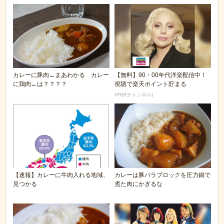
カレーに豚肉←まあわかる カレー
【無料】90・00年代洋楽配信中！
に鶏肉←は？？？？
視聴で楽天ポイント貯まる
PR(Rチャンネル)
【速報】カレーに牛肉入れる地域、
カレーは豚バラブロックを圧力鍋で
見つかる
煮た肉にかぎるな