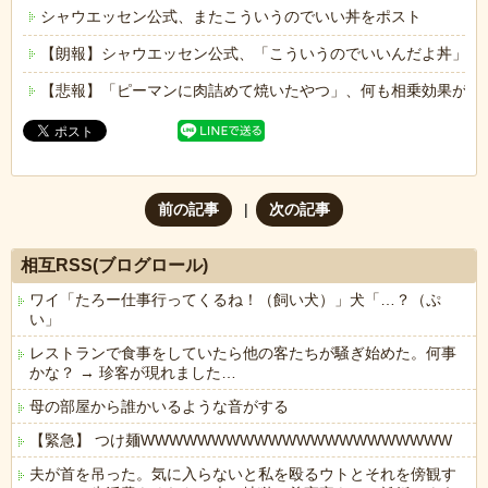
シャウエッセン公式、またこういうのでいい丼をポスト
【朗報】シャウエッセン公式、「こういうのでいいんだよ丼」を
【悲報】「ピーマンに肉詰めて焼いたやつ」、何も相乗効果が無
前の記事
次の記事
相互RSS(ブログロール)
ワイ「たろー仕事行ってくるね！（飼い犬）」犬「…？（ぷ
い」
レストランで食事をしていたら他の客たちが騒ぎ始めた。何事
かな？ → 珍客が現れました…
母の部屋から誰かいるような音がする
【緊急】 つけ麺WWWWWWWWWWWWWWWWWWWWWW
夫が首を吊った。気に入らないと私を殴るウトとそれを傍観す