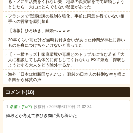
るトメに生活費をくれない夫…地獄の義実家をでて離婚しよう
としたら…夫にはとんでもない秘密があった
フランスで電話勧誘の規制を強化。事前に同意を得ていない相
手への営業を原則禁止
【速報】ひろゆき、離婚へｗｗｗ
20年くらい前だけど当時お付き合いがあった仲間が神社に赤い
ものを身につけちゃいけないと言ってた
【トー横キッズ】家庭環境や毒親とのトラブルに悩む若者「大
人に相談しても具体的に何もしてくれない」EXIT兼近「搾取し
ようとする大人をどう除外するか」
海外「日本は戦勝国なんだよ」 戦後の日本人の特別な生き様に
各国から称賛の声
Powered by livedoor 相互RSS
コメント(18)
1
名前：
(*‘ω‘*)
投稿日：
2026年6月20日 21:02:34
値段とか考えて豚ひき肉に落ち着いた