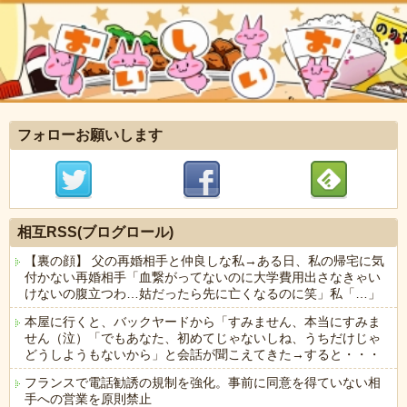
フォローお願いします
相互RSS(ブログロール)
【裏の顔】 父の再婚相手と仲良しな私→ある日、私の帰宅に気
付かない再婚相手「血繋がってないのに大学費用出さなきゃい
けないの腹立つわ…姑だったら先に亡くなるのに笑」私「…」
本屋に行くと、バックヤードから「すみません、本当にすみま
せん（泣）「でもあなた、初めてじゃないしね、うちだけじゃ
どうしようもないから」と会話が聞こえてきた→すると・・・
フランスで電話勧誘の規制を強化。事前に同意を得ていない相
手への営業を原則禁止