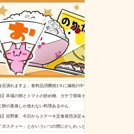
おいしいお
たかれ「病気だからって甘えるな！旦那様の為に家事をしろ！」夫が無
食店潰れますよ」食料品消費税1％に減税の中で上がる懸念
ぷい」
画】本場の卵とトマトの炒め物、ガチで美味そうｗｗｗｗｗｗ
消した８歳の息子。理由は嫁が叱った腹いせ→滅多に怒らない嫁が子供に
に卵の黄身しか使わない料理あるやん
命が尽きても奴らに絶対復讐してやる！！」→祖父が亡くなりその土地
報】吉野家、今日からステーキ定食発売決定ｗｗｗｗｗｗ
0台を目指す
イボスティー」とかいういつの間にかしれっと定着してる謎のお茶