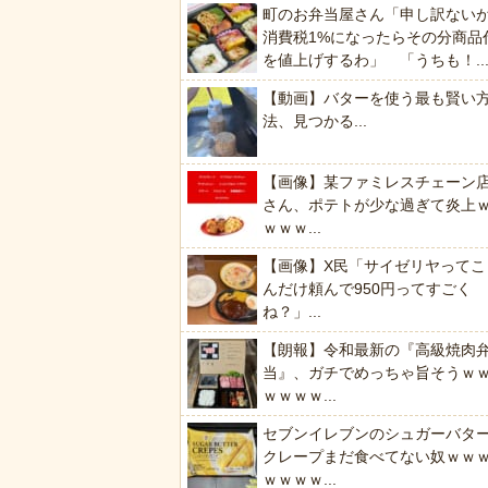
町のお弁当屋さん「申し訳ない
消費税1%になったらその分商品
を値上げするわ」 「うちも！..
【動画】バターを使う最も賢い
法、見つかる...
【画像】某ファミレスチェーン
さん、ポテトが少な過ぎて炎上
ｗｗｗ...
【画像】X民「サイゼリヤってこ
んだけ頼んで950円ってすごく
ね？」...
【朗報】令和最新の『高級焼肉
当』、ガチでめっちゃ旨そうｗ
ｗｗｗｗ...
セブンイレブンのシュガーバタ
クレープまだ食べてない奴ｗｗ
ｗｗｗｗ...