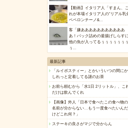
【動画】イタリア人「すまん、
れが本場イタリア人の”リアル乳
ペペロンチーノ&...
客「嫌あああああああああああ
あ！パック詰めの釜揚げしらす
他の魚が入ってるぅぅぅぅぅぅ
ぅ...
最新記事
「ルイボスティー」とかいういつの間にか
しれっと定着してる謎のお茶
お前ら頼むから「水1日 2リットル」、こ
だけは飲んでくれ
【画像】外人「日本で食べたこの食べ物の
名前が分からない…もう一度食べたいんだ
けどこれ何？」
ステーキの良さがマジで分からん