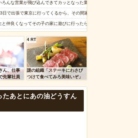
た極限の中の日本人の姿に世界が衝撃
いろんな営業が飛び込んできてカッとなった業者「うちで飼ってる犬の
公がガチで敗北した回」と聞いて真っ先に思い浮かぶのは？
泊3日で出張で東京に行ってくるから、その間家のことはよろしくね」と
してレンチン仕様なんだよ！コンビニ見習え！」油とタレが飛び散って
生と仲良くなってその子の家に遊びに行ったら私が小さい頃に撮った写
6私、結婚したい職業NO.1の公務員なんですけど、嫁が子供連れて家
4 RT
ージが“一瞬怖い”と話題にwwww
祈願で有名な神社にお参りに行った時、女の子が生まれるという赤い石
ｗｗ」 ほか
XILE・黒木啓司、妻・宮崎麗果被告へのDV事案で逮捕されていた 宮
、国防総省職員数千人をウソ発見器にかける方針
眠り運転かな？」→何度も追突→夫婦「これは事故じゃない」と気付く
さん、仕事
謎の組織「ステーキにわさび
!?】インドで道に迷ってたら…すごくシュールなウォールアートに遭遇
で先輩社員
つけて食べてみろ美味いぞ」
ｗｗｗｗ
ワイ「んなわけないだろｗ」
など盛りだくさん
報】元TOKIO長瀬智也さん、バイク写真を投稿するも女子から「見た
ったあとにあの油どうすん
なは職場のBBQなに持ってけば嬉しい？
報】味噌ラーメンで行列、出来ない