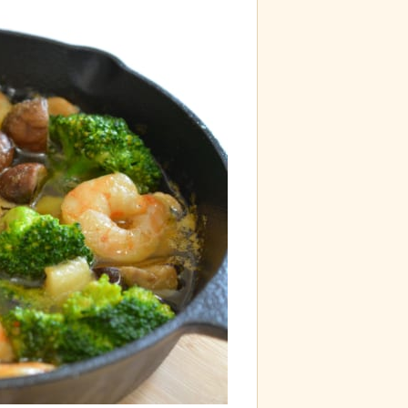
d by livedoor 相互RSS