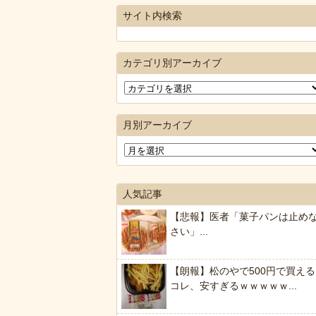
サイト内検索
カテゴリ別アーカイブ
月別アーカイブ
人気記事
【悲報】医者「菓子パンは止め
さい」...
【朗報】松のやで500円で買える
コレ、安すぎるｗｗｗｗｗ...