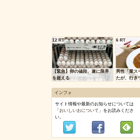
12 RT
6 RT
【緊急】卵の値段、遂に限界
男性「業ス
を超える
たが、行き
トルトカレ
いく…」
インフォ
サイト情報や最新のお知らせについては
「
おいしいおについて
」をお読みくださ
い。