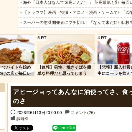
海外「日本人はなんて気高いんだ！」 英高級紙も驚愕し
毎回
【トラウマ】映画・特撮・アニメ・漫画・ゲームで「主人
「2
スーパーの惣菜開発者にブチ切れ！「なんで未だにフタ外
転校
AIで人員削減やりまくった結果
4/
5 RT
4 RT
「ぞわっとした…」カルディで売っているコーヒーのパッケ
子宝
「アメリカのヤンキーがアジア人にケンカを売った結果ｗ
元E
「あなたはアメリカを愛していますか」「はい」トランプ
「居
ーでバイトを始め
【速報】男性、焼きそばを簡
【悲報】新入社員
ヒーローのサバイバルアクション Siege Survivors
【誰
つけの店が毎日レ
単な料理だと思ってしまう
中にコーラを飲ん
ーを大量に買って
に怒られてしまう
【中国】パトカーの前で好演技www当たり屋やお煽り運転
【悲
アヒージョってあんなに油使ってさ、食
みん
のさ
【悲
2026年6月13日20:00:00
コメント(26)
Powered by livedoor 相互RSS
調味料