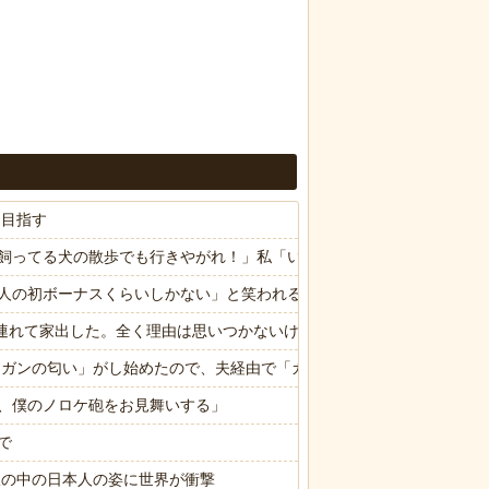
を目指す
飼ってる犬の散歩でも行きやがれ！」私「いいんですか！」→ すると
人の初ボーナスくらいしかない」と笑われる
子供連れて家出した。全く理由は思いつかないけど強いてあげるとすれば
ら「ガンの匂い」がし始めたので、夫経由で「ガンではないか」と伝えた
、僕のノロケ砲をお見舞いする」
で
限の中の日本人の姿に世界が衝撃