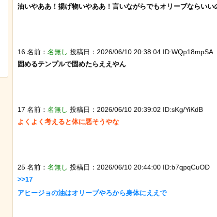
油いやああ！揚げ物いやああ！言いながらでもオリーブならいいの
【動画】アメリカで一番『人種差別』
なんか泣きたくなってく
が酷い街にアジア人が行くとこうなる!!
ぷのポスター貼ってく
16 名前：
名無し
投稿日：2026/06/10 20:38:04 ID:WQp18mpSA
固めるテンプルで固めたらええやん

17 名前：
名無し
投稿日：2026/06/10 20:39:02 ID:sKg/YiKdB
よくよく考えると体に悪そうやな

25 名前：
名無し
投稿日：2026/06/10 20:44:00 ID:b7qpqCuOD
>>17

アヒージョの油はオリーブやろから身体にええで
