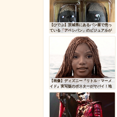
が警察に保護され、正式
【ひでぶ】茨城県にあるパン屋で売っ
ギ」となる
ている「アベシパン」のビジュアルが
悪夢すぎるｗｗｗｗｗ
果」という集団的な事実
【画像】ディズニー『リトル・マーメ
込み、ガチで怖過ぎるｗ
イド』実写版のポスターがヤバイ！地
ｗｗｗｗｗ
獄の黙示録みたい