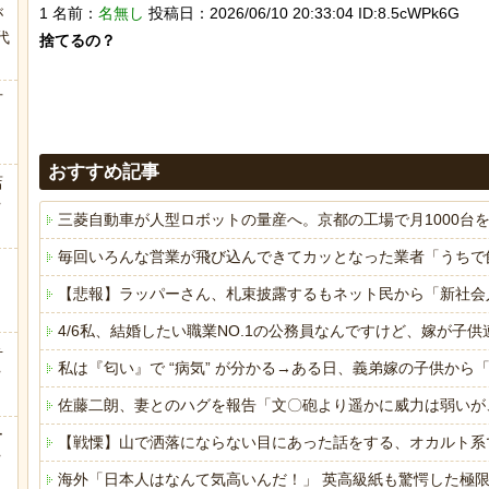
1 名前：
名無し
投稿日：2026/06/10 20:33:04 ID:8.5cWPk6G
が
代
捨てるの？

.
方
おすすめ記事
店
ｗ
三菱自動車が人型ロボットの量産へ。京都の工場で月1000台
毎回いろんな営業が飛び込んできてカッとなった業者「うちで
【悲報】ラッパーさん、札束披露するもネット民から「新社会
4/6私、結婚したい職業NO.1の公務員なんですけど、嫁が
弁
私は『匂い』で “病気” が分かる→ある日、義弟嫁の子供か
ｗ
佐藤二朗、妻とのハグを報告「文〇砲より遥かに威力は弱いが
ー
【戦慄】山で洒落にならない目にあった話をする、オカルト系
ｗ
海外「日本人はなんて気高いんだ！」 英高級紙も驚愕した極