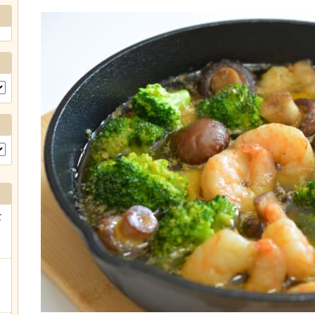
Powere
な