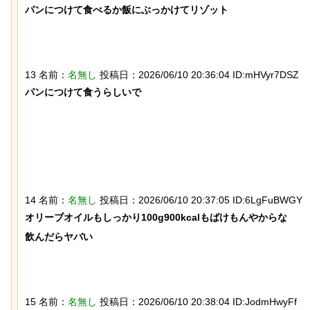
パンにつけて食べるか飯にぶっかけてリゾット

岸田に投げられた物、発煙筒ではなく
【ネタ】玄関ドアに貼
13 名前：
名無し
投稿日：2026/06/10 20:36:04 ID:mHVyr7DSZ
パイプ爆弾と判明
撃退できる？ あまりに
パンにつけて食うらしいで

イフハックが話題にｗ
14 名前：
名無し
投稿日：2026/06/10 20:37:05 ID:6LgFuBWGY
【動画】大阪人、だんじりにぶっ潰さ
後ろ片足を失った象、
オリーブオイルもしっかり100g900kcalもばけもんやからな

れる
作ってもらい歩けるよ
飲んだらヤバい

15 名前：
名無し
投稿日：2026/06/10 20:38:04 ID:JodmHwyFf