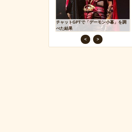
込み温め続けていたハク
チャットGPTで「デーモン小暮」を調
スに孤児のヒナが託さ
べた結果
するように【続編】
<
>