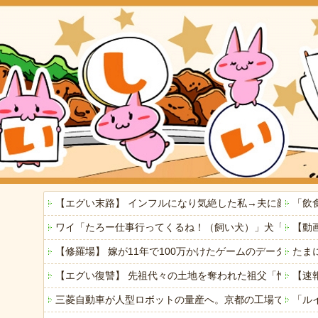
【エグい末路】 インフルになり気絶した私→夫に顔をは
「飲
ワイ「たろー仕事行ってくるね！（飼い犬）」犬「…？（
【動
【修羅場】 嫁が11年で100万かけたゲームのデータを
たま
【エグい復讐】 先祖代々の土地を奪われた祖父「憎い！
【速
三菱自動車が人型ロボットの量産へ。京都の工場で月100
「ル