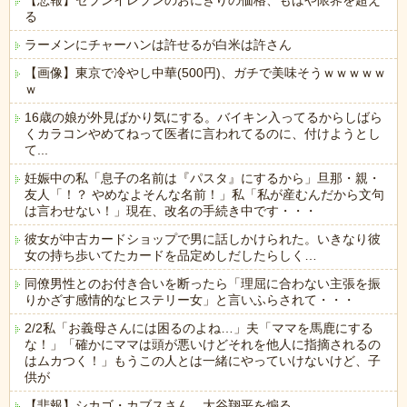
【悲報】セブンイレブンのおにぎりの価格、もはや限界を超え
る
ラーメンにチャーハンは許せるが白米は許さん
【画像】東京で冷やし中華(500円)、ガチで美味そうｗｗｗｗｗ
ｗ
16歳の娘が外見ばかり気にする。バイキン入ってるからしばら
くカラコンやめてねって医者に言われてるのに、付けようとし
て...
妊娠中の私「息子の名前は『パスタ』にするから」旦那・親・
友人「！？ やめなよそんな名前！」私「私が産むんだから文句
は言わせない！」現在、改名の手続き中です・・・
彼女が中古カードショップで男に話しかけられた。いきなり彼
女の持ち歩いてたカードを品定めしだしたらしく…
同僚男性とのお付き合いを断ったら「理屈に合わない主張を振
りかざす感情的なヒステリー女」と言いふらされて・・・
2/2私「お義母さんには困るのよね…」夫「ママを馬鹿にする
な！」「確かにママは頭が悪いけどそれを他人に指摘されるの
はムカつく！」もうこの人とは一緒にやっていけないけど、子
供が
【悲報】シカゴ・カブスさん、大谷翔平を煽る