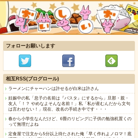
フォローお願いします
相互RSS(ブログロール)
ラーメンにチャーハンは許せるが白米は許さん
妊娠中の私「息子の名前は『パスタ』にするから」旦那・親・
友人「！？ やめなよそんな名前！」私「私が産むんだから文句
は言わせない！」現在、改名の手続き中です・・・
春から小学生なんだけど、6畳のリビングに子供の勉強机置くの
って無理だよね
定食屋で注文から5分以上待たされた俺「早く作れよノロマ！底