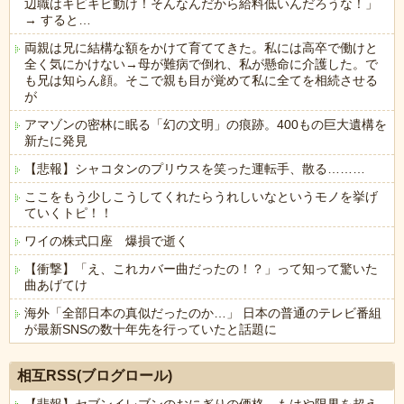
辺職はキビキビ動け！そんなんだから給料低いんだろうな！」
→ すると…
両親は兄に結構な額をかけて育ててきた。私には高卒で働けと
全く気にかけない→母が難病で倒れ、私が懸命に介護した。で
も兄は知らん顔。そこで親も目が覚めて私に全てを相続させる
が
アマゾンの密林に眠る「幻の文明」の痕跡。400もの巨大遺構を
新たに発見
【悲報】シャコタンのプリウスを笑った運転手、散る………
ここをもう少しこうしてくれたらうれしいなというモノを挙げ
ていくトピ！！
ワイの株式口座 爆損で逝く
【衝撃】「え、これカバー曲だったの！？」って知って驚いた
曲あげてけ
海外「全部日本の真似だったのか…」 日本の普通のテレビ番組
が最新SNSの数十年先を行っていたと話題に
Powered by livedoor 相互RSS
相互RSS(ブログロール)