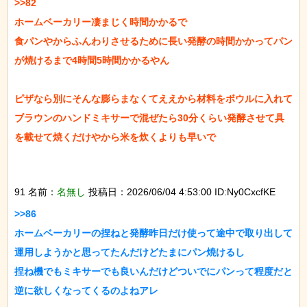
>>82

ホームベーカリー凄まじく時間かかるで

食パンやからふんわりさせるために長い発酵の時間かかってパン
が焼けるまで4時間5時間かかるやん

ピザなら別にそんな膨らまなくてええから材料をボウルに入れて
ブラウンのハンドミキサーで混ぜたら30分くらい発酵させて具
を載せて焼くだけやから米を炊くよりも早いで

91 名前：
名無し
投稿日：2026/06/04 4:53:00 ID:Ny0CxcfKE
>>86

ホームベーカリーの捏ねと発酵昨日だけ使って途中で取り出して
運用しようかと思ってたんだけどたまにパン焼けるし

捏ね機でもミキサーでも良いんだけどついでにパンって程度だと
逆に欲しくなってくるのよねアレ
