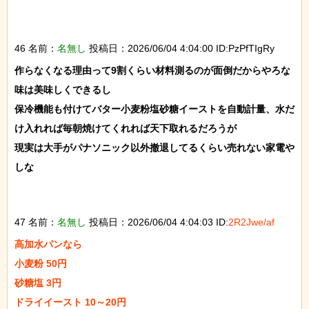
46 名前：
名無し
投稿日：2026/06/04 4:04:00 ID:PzPfTIgRy
作らなくなる理由って9割くらい材料測るのが面倒だからやろな
味は美味しくできるし

保冷機能も付けてバター小麦粉塩砂糖イーストを自動計量、水だ
け入れれば毎朝焼けてくれれば天下取れるだろうが

現実は大手がパナソニック以外撤退してるくらい売れない家電や
しな

47 名前：
名無し
投稿日：2026/06/04 4:04:03 ID:
2R2Jwe/af
高加水パンなら

小麦粉 50円

砂糖塩 3円

ドライイースト 10～20円
