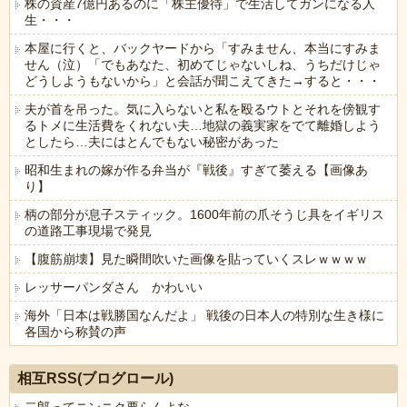
株の資産7億円あるのに「株主優待」で生活してガンになる人
生・・・
本屋に行くと、バックヤードから「すみません、本当にすみま
せん（泣）「でもあなた、初めてじゃないしね、うちだけじゃ
どうしようもないから」と会話が聞こえてきた→すると・・・
夫が首を吊った。気に入らないと私を殴るウトとそれを傍観す
るトメに生活費をくれない夫…地獄の義実家をでて離婚しよう
としたら…夫にはとんでもない秘密があった
昭和生まれの嫁が作る弁当が『戦後』すぎて萎える【画像あ
り】
柄の部分が息子スティック。1600年前の爪そうじ具をイギリス
の道路工事現場で発見
【腹筋崩壊】見た瞬間吹いた画像を貼っていくスレｗｗｗｗ
レッサーパンダさん かわいい
海外「日本は戦勝国なんだよ」 戦後の日本人の特別な生き様に
各国から称賛の声
Powered by livedoor 相互RSS
相互RSS(ブログロール)