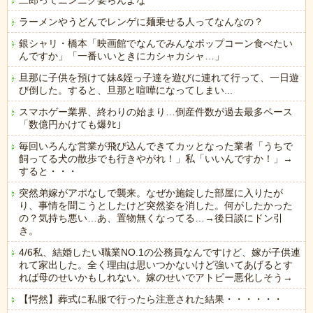
二郎ってニンニク要らんよな
ラーメンやうどんでレンゲに麺乗せる人ってなんなの？
銀シャリ・橋本「映画館でなんでみんなポップコーン食べたい
んですか」「一番いいときにカシャカシャ…」
旦那に子供を預けて妹&姪っ子達を遊びに連れて行って、一日遊
び倒した。すると、旦那と喧嘩になってしまい...
スマホゲー業界、終わりの始まり…倒産件数が過去最多ペース
「数億円かけても爆ﾀﾋ」
毎回いろんな営業が飛び込んできてカッとなった業者「うちで
飼ってる犬の散歩でも行きやがれ！」私「いいんですか！」→
すると・・・
突然弟嫁がアポなしで襲来。なぜか施錠した部屋に入りたが
り、事情を聞こうとしたけど突然姿を消した。何がしたかった
の？気持ち悪い…あ、置物無くなってる…→後日談にドン引
き。
4/6私、結婚したい職業NO.1の公務員なんですけど、嫁が子供連
れて家出した。全く理由は思いつかないけど強いてあげるとす
れば母のせいかもしれない。嫁のせいでアトピー悪化しそう→
【愕然】葬式に私服で行ったら注意された結果・・・・・・