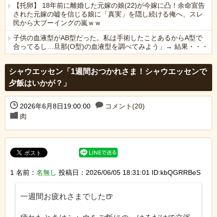
【托卵】 18年前に離婚した元嫁の娘(22)が今嫁に凸！余命宣告
された元嫁の嘘を信じる娘に「真実」を隠し続ける俺へ、スレ
民から大ブーイングの嵐ｗｗ
子供の血液型がAB型だった。私は手術したことあるからA型で
合ってるし…旦那(O型)の血液型を調べてみよう」→ 結果・・・
Powered by livedoor 相互RSS
シャウエッセン「1週間おつかれさま！シャウエッセンで
夕飯はいかが？」
2026年6月8日19:00:00
コメント(20)
肉
1 名前：
名無し
投稿日：2026/06/05 18:31:01 ID:kbQGRRBeS
一週間お疲れさまでした🍺