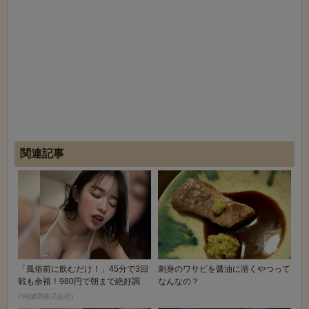
関連記事
「風俗前に飲むだけ！」45分で3回
刺身のワサビを醤油に溶くやつって
戦も余裕！980円で朝まで絶好調
なんなの？
PR(健商株式会社)