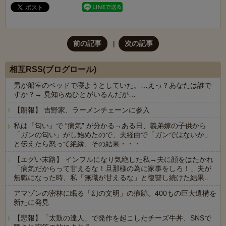
前の記事
次の記事
相互RSS(ブログロール)
男が船室のベッドで寝ようとしていた。…えっ？あなたは誰で
すか？→ 見知らぬひとがいるんだが…
【朗報】 吉野家、ラーメンチェーンに参入
私は『匂い』で “病気” が分かる→ある日、義弟嫁の子供から
「ガンの匂い」がし始めたので、夫経由で「ガンではないか」
と伝えたら怒って絶縁、その結果・・・
【エグい末路】 インフルになり気絶した私→夫に顔をはたかれ
「病気だからって甘えるな！旦那様の為に家事をしろ！」夫が
無職になった時、私「無職が甘えるな」と復讐し続けた結果…
アマゾンの密林に眠る「幻の文明」の痕跡。400もの巨大遺構を
新たに発見
【悲報】「太鼓の達人」で発作を起こしたチーズ牛丼、SNSで