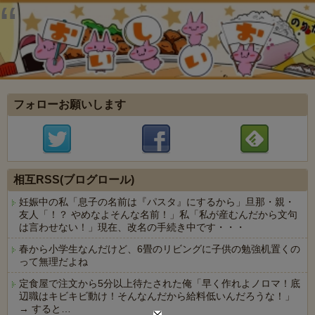
フォローお願いします
相互RSS(ブログロール)
妊娠中の私「息子の名前は『パスタ』にするから」旦那・親・
友人「！？ やめなよそんな名前！」私「私が産むんだから文句
は言わせない！」現在、改名の手続き中です・・・
春から小学生なんだけど、6畳のリビングに子供の勉強机置くの
って無理だよね
定食屋で注文から5分以上待たされた俺「早く作れよノロマ！底
辺職はキビキビ動け！そんなんだから給料低いんだろうな！」
→ すると…