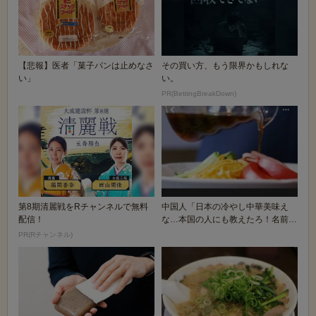
【悲報】医者「菓子パンは止めなさ
その買い方、もう限界かもしれな
い」
い。
PR(BettingBreakDown)
第8期清麗戦をRチャンネルで無料
中国人「日本の冷やし中華美味え
配信！
な…本国の人にも教えたろ！名前
は…」
PR(Rチャンネル)