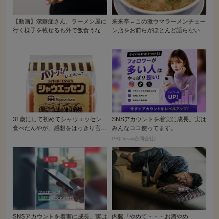
【動画】潔癖症さん、ラーメン屋に
来来亭←この激ウマラーメンチェー
行く様子を載せるも外で飯食うなよ
ン店をお前らがほとんど語らない理
とツッコまれる
由
31歳にして初めてシャウエッセン
SNSアカウントを着実に成長。実は
食べたんやが、感想をはっきり言う
みんなココ使ってます。
🥺🥖
PR(Dreaw合同会社)
SNSアカウントを着実に成長。実は
内臓「やめて・・・お酒やめ