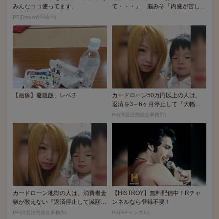
みんなココ使ってます。
て・・・」 脳みそ「内臓が苦しが
ってるな・・・酒飲むか...
PR(Dreaw合同会社)
【画像】避難飯、レベチ
カードローン50万円以上の人は、
返済を3～6ヶ月停止して『大幅に
減額してから返済...
PR(渋谷法務総合事務所)
カードローン地獄の人は、消費者金
【HISTROY】無料配信中！Rチャ
融が教えない『返済停止して減額・
ンネルなら登録不要！
免除する方法』で...
PR(渋谷法務総合事務所)
PR(Rチャンネル)