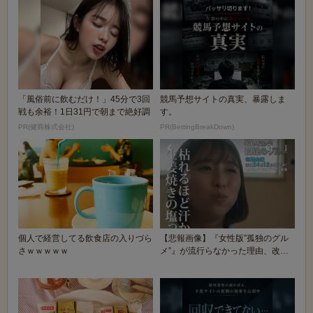
「風俗前に飲むだけ！」45分で3回
競馬予想サイトの真実、暴露しま
戦も余裕！1日31円で朝まで絶好調
す。
PR(健商株式会社)
PR(BettingBreakDown)
個人で経営してる飲食店の入りづら
【悲報画像】『女性版”孤独のグル
さｗｗｗｗｗ
メ”』が流行らなかった理由、改め
て見ると謎過ぎる...