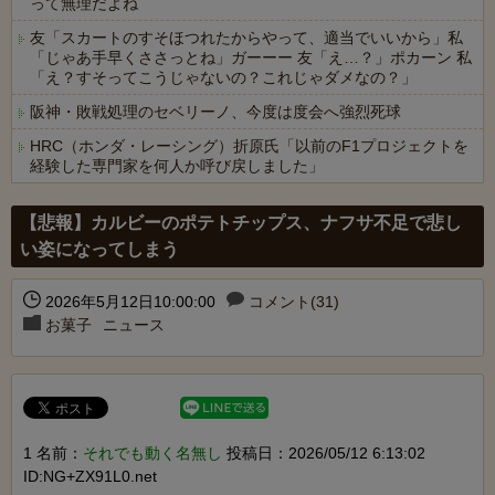
って無理だよね
友「スカートのすそほつれたからやって、適当でいいから」私
「じゃあ手早くささっとね」ガーーー 友「え…？」ポカーン 私
「え？すそってこうじゃないの？これじゃダメなの？」
阪神・敗戦処理のセベリーノ、今度は度会へ強烈死球
HRC（ホンダ・レーシング）折原氏「以前のF1プロジェクトを
経験した専門家を何人か呼び戻しました」
Powered by livedoor 相互RSS
【悲報】カルビーのポテトチップス、ナフサ不足で悲し
い姿になってしまう
2026年5月12日10:00:00
コメント(31)
お菓子
ニュース
1 名前：
それでも動く名無し
投稿日：2026/05/12 6:13:02
ID:NG+ZX91L0.net