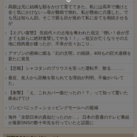
両親は兄に結構な額をかけて育ててきた。私には高卒で働けと
全く気にかけない→母が難病で倒れ、私が懸命に介護した。で
も兄は知らん顔。そこで親も目が覚めて私に全てを相続させる
が
【エグい復讐】 先祖代々の土地を奪われた祖父「憎い！命が尽
きても奴らに絶対復讐してやる！！」→祖父が亡くなりその土
地に焼肉屋が建ったが、不幸が次々おこり…
アマゾンの密林に眠る「幻の文明」の痕跡。400もの巨大遺構を
新たに発見
【悲報】シャコタンのプリウスを笑った運転手、散る………
最近、友人から距離を取られてる理由が判明。不倫がバレて
た。
【衝撃】「え、これカバー曲だったの！？」って知って驚いた
曲あげてけ
ゾンビパニック→ショッピングモールへの籠城
海外「全部日本の真似だったのか…」 日本の普通のテレビ番組
が最新SNSの数十年先を行っていたと話題に
Powered by livedoor 相互RSS