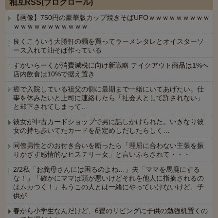
相互RSS(ブログロール)
【画像】750円の豪華版カップ焼きそばUFOｗｗｗｗｗｗｗｗｗ
ｗｗｗｗｗｗｗｗｗｗｗ
良くこういう大勝軒の麺を買ってラーメンタレとオイスターソ
ース入れて油そば作っている
すかいらーくが消費減税に向け新戦略 テイクアウト商品は1%へ
店内飲食は10%で据え置き
癌で入院している祖父の側に最期まで一緒にいてあげたい。仕
事を休みたいと上司に連絡したら「社会人として許されない」
と却下されてしまって…
彼女が中古カードショップで男に話しかけられた。いきなり彼
女の持ち歩いてたカードを品定めしだしたらしく…
同僚男性とのお付き合いを断ったら「理屈に合わない主張を振
りかざす感情的なヒステリー女」と言いふらされて・・・
2/2私「お義母さんには困るのよね…」夫「ママを馬鹿にする
な！」「確かにママは頭が悪いけどそれを他人に指摘されるの
はムカつく！」もうこの人とは一緒にやっていけないけど、子
供が
春から小学生なんだけど、6畳のリビングに子供の勉強机置くの