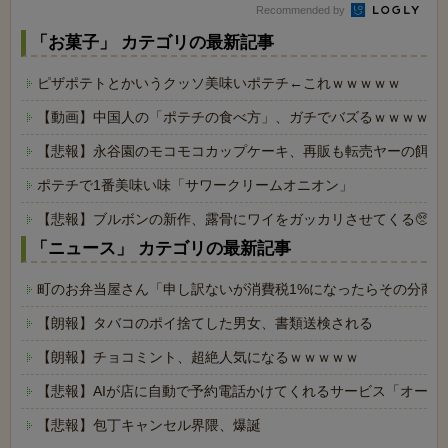
Recommended by
「お菓子」 カテゴリの最新記事
ピザポテトとかいうクッソ美味いポテチ←これｗｗｗｗｗ
【動画】中国人の「ポテチの食べ方」、ガチでバズるｗｗｗｗｗ
【悲報】永谷園のモコモコカップケーキ、再販も転売ヤーの餌食
ポテチで1番美味い味「サワークリームオニオン」
【悲報】ブルボンの新作、露骨にワイをガッカリさせてくる🥺🌰
「ニュース」 カテゴリの最新記事
町のお弁当屋さん「申し訳ないが消費税1%になったらその分商
【朗報】タバコのポイ捨てした男女、書類送検される
【朗報】チョコミント、超絶人気になるｗｗｗｗｗ
【悲報】AIが店に自動で予約電話かけてくれるサービス「オート
【悲報】包丁キャンセル界隈、爆誕