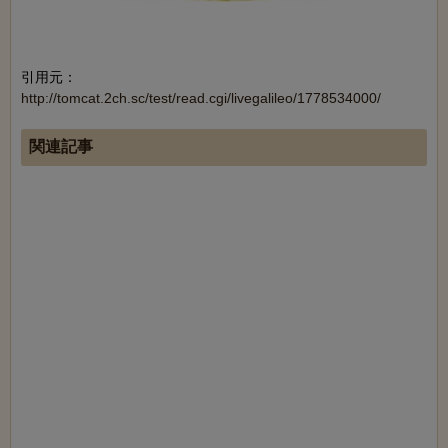
引用元：
http://tomcat.2ch.sc/test/read.cgi/livegalileo/1778534000/
関連記事