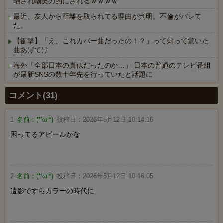
晒され嘲笑の的にされるｗｗｗｗ
最近、友人から距離を取られてる理由が判明。不倫がバレて
た。
【衝撃】「え、これカバー曲だったの！？」って知って驚いた
曲あげてけ
海外「全部日本の真似だったのか…」 日本の普通のテレビ番組
が最新SNSの数十年先を行っていたと話題に
Powered by livedoor 相互RSS
コメント(31)
1
名前：
(*‘ω‘*)
投稿日：
2026年5月12日 10:14:16
困ってるアピールかな
2
名前：
(*‘ω‘*)
投稿日：
2026年5月12日 10:16:05
遺影ですらカラーの時代に