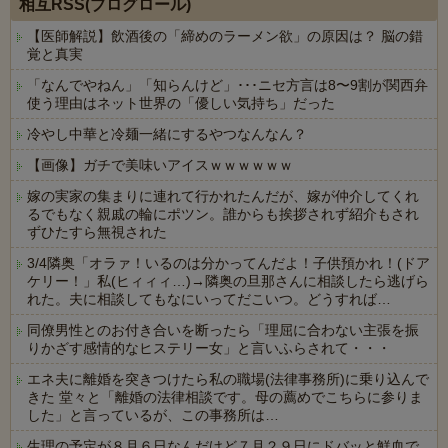
相互RSS(ブログロール)
【医師解説】飲酒後の「締めのラーメン欲」の原因は？ 脳の錯
覚と真実
「なんでやねん」「知らんけど」･･･ニセ方言は8〜9割が関西弁
使う理由はネット世界の「優しい気持ち」だった
冷やし中華と冷麺一緒にするやつなんなん？
【画像】ガチで美味いアイスｗｗｗｗｗｗ
嫁の実家の集まりに連れて行かれたんだが、嫁が仲介してくれ
るでもなく親戚の輪にポツン。誰からも挨拶されず紹介もされ
ずひたすら無視された
3/4隣奥「オラァ！いるのは分かってんだよ！子供預かれ！(ドア
ケリー！」私(ヒィィィ…)→隣奥の旦那さんに相談したら逃げら
れた。夫に相談してもなにいってだこいつ。どうすれば…
同僚男性とのお付き合いを断ったら「理屈に合わない主張を振
りかざす感情的なヒステリー女」と言いふらされて・・・
エネ夫に離婚を突きつけたら私の職場(法律事務所)に乗り込んで
きた 堂々と「離婚の法律相談です。母の薦めでこちらに参りま
した」と言っているが、この事務所は…
生理の予定が８月６日なんだけど７月２９日にドバッと鮮血で