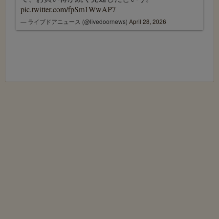
pic.twitter.com/fpSm1WwAP7
— ライブドアニュース (@livedoornews)
April 28, 2026