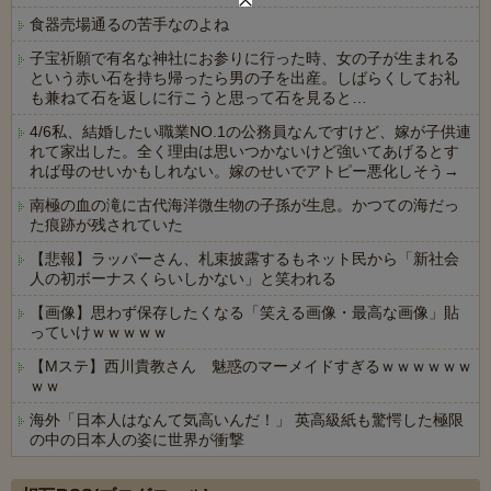
食器売場通るの苦手なのよね
子宝祈願で有名な神社にお参りに行った時、女の子が生まれる
という赤い石を持ち帰ったら男の子を出産。しばらくしてお礼
も兼ねて石を返しに行こうと思って石を見ると…
4/6私、結婚したい職業NO.1の公務員なんですけど、嫁が子供連
れて家出した。全く理由は思いつかないけど強いてあげるとす
れば母のせいかもしれない。嫁のせいでアトピー悪化しそう→
南極の血の滝に古代海洋微生物の子孫が生息。かつての海だっ
た痕跡が残されていた
【悲報】ラッパーさん、札束披露するもネット民から「新社会
人の初ボーナスくらいしかない」と笑われる
【画像】思わず保存したくなる「笑える画像・最高な画像」貼
っていけｗｗｗｗｗ
【Mステ】西川貴教さん 魅惑のマーメイドすぎるｗｗｗｗｗｗ
ｗｗ
海外「日本人はなんて気高いんだ！」 英高級紙も驚愕した極限
の中の日本人の姿に世界が衝撃
Powered by livedoor 相互RSS