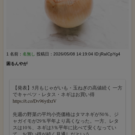
1 名前：
名無し
投稿日：2026/05/08 14:19:04 ID:jRaICpYg4
困るんやが

【発表】5月もじゃがいも・玉ねぎの高値続く 一方
でキャベツ・レタス・ネギはお買い得
https://t.co/Dv96ytIxtV
先週の野菜の平均小売価格はタマネギが50％、ジ
ャガイモが29％平年より高くなった。一方、レタ
スは10％、ネギは3％平年に比べて安くなってい
て、お買い得が続く見通しだという。