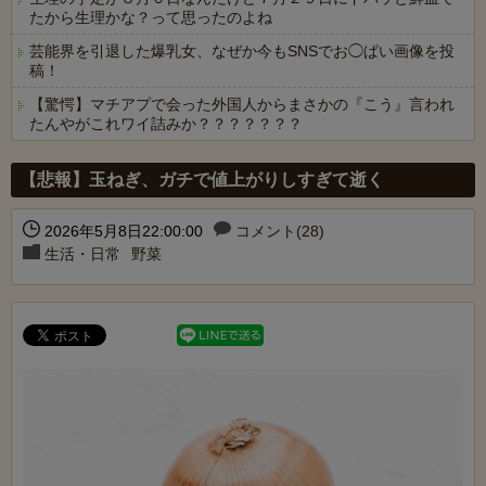
たから生理かな？って思ったのよね
芸能界を引退した爆乳女、なぜか今もSNSでお◯ぱい画像を投
稿！
【驚愕】マチアプで会った外国人からまさかの『こう』言われ
たんやがこれワイ詰みか？？？？？？？
Powered by livedoor 相互RSS
【悲報】玉ねぎ、ガチで値上がりしすぎて逝く
2026年5月8日22:00:00
コメント(28)
生活・日常
野菜