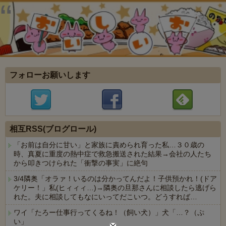
フォローお願いします
相互RSS(ブログロール)
「お前は自分に甘い」と家族に責められ育った私…３０歳の
時、真夏に重度の熱中症で救急搬送された結果→会社の人たち
から叩きつけられた「衝撃の事実」に絶句
3/4隣奥「オラァ！いるのは分かってんだよ！子供預かれ！(ドア
ケリー！」私(ヒィィィ…)→隣奥の旦那さんに相談したら逃げら
れた。夫に相談してもなにいってだこいつ。どうすれば…
ワイ「たろー仕事行ってくるね！（飼い犬）」犬「…？（ぷ
い」