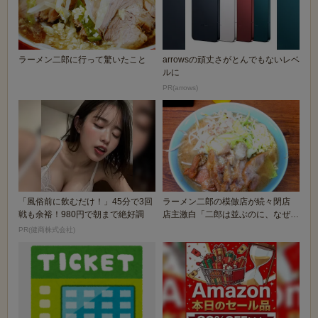
ラーメン二郎に行って驚いたこと
arrowsの頑丈さがとんでもないレベ
ルに
PR(arrows)
「風俗前に飲むだけ！」45分で3回
ラーメン二郎の模倣店が続々閉店
戦も余裕！980円で朝まで絶好調
店主激白「二郎は並ぶのに、なぜう
ちは閑古鳥
PR(健商株式会社)