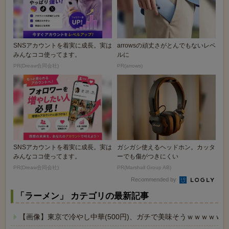
SNSアカウントを着実に成長。実は
arrowsの頑丈さがとんでもないレベ
みんなココ使ってます。
ルに
PR(Dreaw合同会社)
PR(arrows)
SNSアカウントを着実に成長。実は
ガシガシ使えるヘッドホン。カッタ
みんなココ使ってます。
ーでも傷がつきにくい
PR(Dreaw合同会社)
PR(Marshall Group AB)
Recommended by
「ラーメン」 カテゴリの最新記事
【画像】東京で冷やし中華(500円)、ガチで美味そうｗｗｗｗｗ