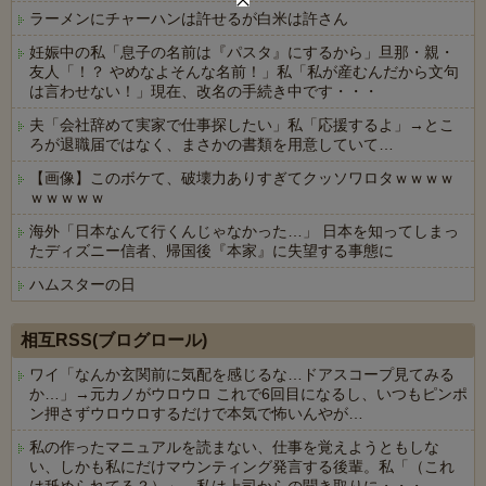
ラーメンにチャーハンは許せるが白米は許さん
妊娠中の私「息子の名前は『パスタ』にするから」旦那・親・
友人「！？ やめなよそんな名前！」私「私が産むんだから文句
は言わせない！」現在、改名の手続き中です・・・
夫「会社辞めて実家で仕事探したい」私「応援するよ」→とこ
ろが退職届ではなく、まさかの書類を用意していて…
【画像】このボケて、破壊力ありすぎてクッソワロタｗｗｗｗ
ｗｗｗｗｗ
海外「日本なんて行くんじゃなかった…」 日本を知ってしまっ
たディズニー信者、帰国後『本家』に失望する事態に
ハムスターの日
Powered by livedoor 相互RSS
相互RSS(ブログロール)
ワイ「なんか玄関前に気配を感じるな…ドアスコープ見てみる
か…」→元カノがウロウロ これで6回目になるし、いつもピンポ
ン押さずウロウロするだけで本気で怖いんやが…
私の作ったマニュアルを読まない、仕事を覚えようともしな
い、しかも私にだけマウンティング発言する後輩。私「（これ