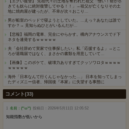
【エグい復讐】 先祖代々の土地を奪われた祖父「憎い！命が尽
きても奴らに絶対復讐してやる！！」→祖父が亡くなりその土
地に焼肉屋が建ったが、不幸が次々おこり…
男が船室のベッドで寝ようとしていた。…えっ？あなたは誰で
すか？→ 見知らぬひとがいるんだが…
【悲報】福岡の電車、完全にやらかす。構内アナウンスでド下
ネタを連発するｗｗｗｗｗ
夫「会社辞めて実家で仕事探したい」私「応援するよ」→とこ
ろが退職届ではなく、まさかの書類を用意していて…
【画像】このボケて、破壊力ありすぎてクッソワロタｗｗｗｗ
ｗｗｗｗｗ
海外「日本なんて行くんじゃなかった…」 日本を知ってしまっ
たディズニー信者、帰国後『本家』に失望する事態に
Powered by livedoor 相互RSS
コメント(33)
1
名前：
(*‘ω‘*)
投稿日：
2026年5月11日 12:05:52
知能指数が低いから