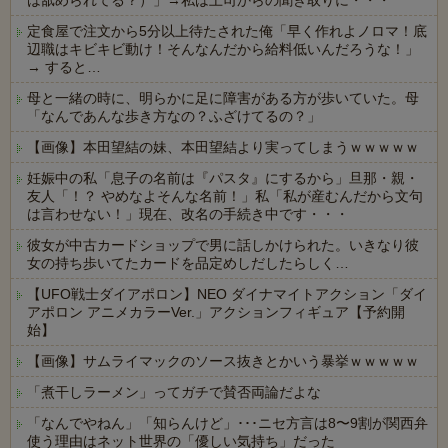
は舐められてる？）」→私は上司からの聞き取りに・・・
定食屋で注文から5分以上待たされた俺「早く作れよノロマ！底
辺職はキビキビ動け！そんなんだから給料低いんだろうな！」
→ すると…
母と一緒の時に、明らかに足に障害がある方が歩いていた。母
「なんであんな歩き方なの？ふざけてるの？」
【画像】本田望結の妹、本田望結より実ってしまうｗｗｗｗｗ
妊娠中の私「息子の名前は『パスタ』にするから」旦那・親・
友人「！？ やめなよそんな名前！」私「私が産むんだから文句
は言わせない！」現在、改名の手続き中です・・・
彼女が中古カードショップで男に話しかけられた。いきなり彼
女の持ち歩いてたカードを品定めしだしたらしく…
【UFO戦士ダイアポロン】NEO ダイナマイトアクション「ダイ
アポロン アニメカラーVer.」アクションフィギュア【予約開
始】
【画像】サムライマックのソース抜きとかいう暴挙ｗｗｗｗｗ
「煮干しラーメン」ってガチで賛否両論だよな
「なんでやねん」「知らんけど」･･･ニセ方言は8〜9割が関西弁
使う理由はネット世界の「優しい気持ち」だった