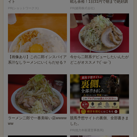
イト
戦も余裕！1日31円で朝まで絶好調
PR(ショットワークス)
PR(健商株式会社)
【画像あり】この二郎インスパイア
今から二郎系デビューしたいんたが
系汁なしラーメンにいくらだせる？
どこがオススメ？(´･ω･`)
ラーメン二郎で一番美味い店wwww
競馬予想サイトの裏側、全部書きま
ww
した。
PR(他力本願運営事務局)