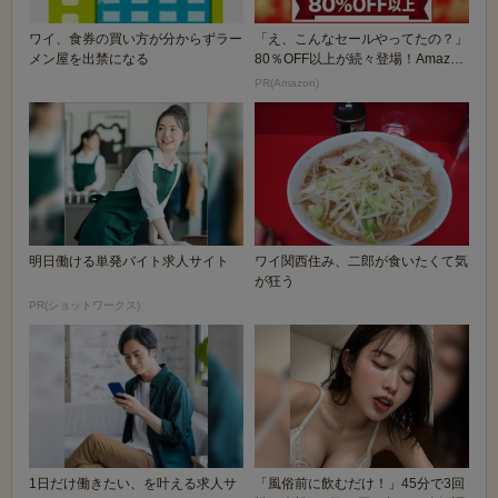
ワイ、食券の買い方が分からずラー
「え、こんなセールやってたの？」
メン屋を出禁になる
80％OFF以上が続々登場！Amazon
の本気が...
PR(Amazon)
明日働ける単発バイト求人サイト
ワイ関西住み、二郎が食いたくて気
が狂う
PR(ショットワークス)
1日だけ働きたい、を叶える求人サ
「風俗前に飲むだけ！」45分で3回