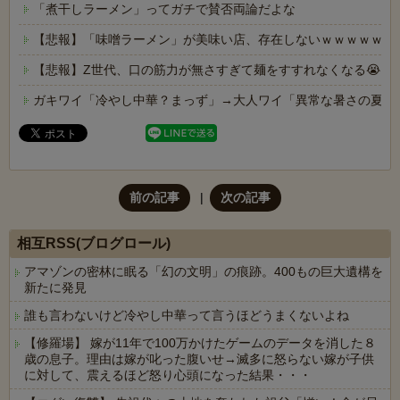
「煮干しラーメン」ってガチで賛否両論だよな
【悲報】「味噌ラーメン」が美味い店、存在しないｗｗｗｗｗ
【悲報】Z世代、口の筋力が無さすぎて麺をすすれなくなる😭
ガキワイ「冷やし中華？まっず」→大人ワイ「異常な暑さの夏に
前の記事
次の記事
相互RSS(ブログロール)
アマゾンの密林に眠る「幻の文明」の痕跡。400もの巨大遺構を
新たに発見
誰も言わないけど冷やし中華って言うほどうまくないよね
【修羅場】 嫁が11年で100万かけたゲームのデータを消した８
歳の息子。理由は嫁が叱った腹いせ→滅多に怒らない嫁が子供
に対して、震えるほど怒り心頭になった結果・・・