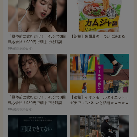
「風俗前に飲むだけ！」45分で3回
【朗報】袋麺最強、ついに決まる
戦も余裕！980円で朝まで絶好調
PR(健商株式会社)
「風俗前に飲むだけ！」45分で3回
【速報】イオンモールダイエット←
戦も余裕！980円で朝まで絶好調
ガチでコスパいいと話題ｗｗｗｗｗ
PR(健商株式会社)