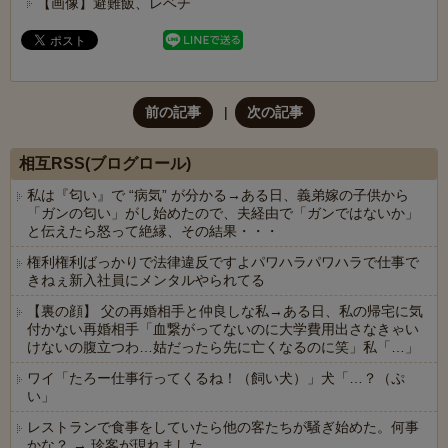
【画像】避難飯、レベチ
前の記事
次の記事
相互RSS(ブログロール)
私は『匂い』で “病気” が分かる→ある日、義弟嫁の子供から
「ガンの匂い」がし始めたので、夫経由で「ガンではないか」
と伝えたら怒って絶縁、その結果・・・
権利権利ばっかりで法律違反ですよパワハラパワハラで仕事で
きねぇ新入社員にメンタルやられてる
【裏の顔】 父の再婚相手と仲良しな私→ある日、私の帰宅に気
付かない再婚相手「血繋がってないのに大学費用出さなきゃい
けないの腹立つわ…姑だったら先に亡くなるのに笑」私「…」
ワイ「たろー仕事行ってくるね！（飼い犬）」犬「…？（ぷ
い」
レストランで食事をしていたら他の客たちが騒ぎ始めた。何事
かな？ → 珍客が現れました…