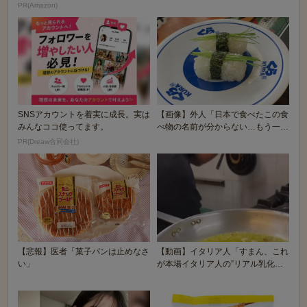
の本気が...
PR(Amazon)
SNSアカウントを着実に成長。実は
【画像】外人「日本で食べたこの食
みんなココ使ってます。
べ物の名前が分からない…もう一度
食べたいんだけど...
PR(Dreaw合同会社)
【悲報】医者「菓子パンは止めなさ
【動画】イタリア人「すまん、これ
い」
が本場イタリア人の”リアル乳化ペ
ペロンチーノ”な...