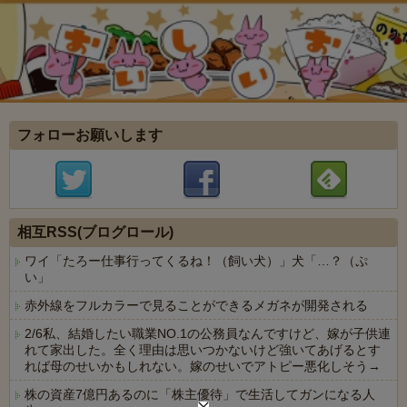
フォローお願いします
相互RSS(ブログロール)
ワイ「たろー仕事行ってくるね！（飼い犬）」犬「…？（ぷ
い」
赤外線をフルカラーで見ることができるメガネが開発される
2/6私、結婚したい職業NO.1の公務員なんですけど、嫁が子供連
れて家出した。全く理由は思いつかないけど強いてあげるとす
れば母のせいかもしれない。嫁のせいでアトピー悪化しそう→
株の資産7億円あるのに「株主優待」で生活してガンになる人