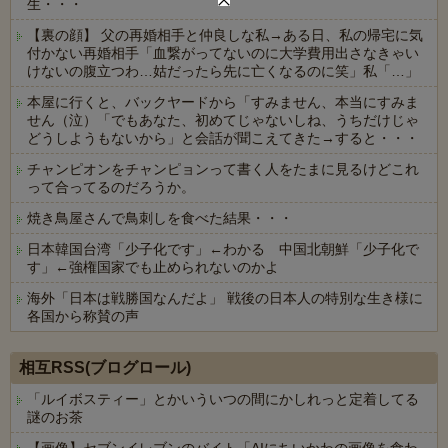
生・・・
【裏の顔】 父の再婚相手と仲良しな私→ある日、私の帰宅に気
付かない再婚相手「血繋がってないのに大学費用出さなきゃい
けないの腹立つわ…姑だったら先に亡くなるのに笑」私「…」
本屋に行くと、バックヤードから「すみません、本当にすみま
せん（泣）「でもあなた、初めてじゃないしね、うちだけじゃ
どうしようもないから」と会話が聞こえてきた→すると・・・
チャンピオンをチャンピョンって書く人をたまに見るけどこれ
って合ってるのだろうか。
焼き鳥屋さんで鳥刺しを食べた結果・・・
日本韓国台湾「少子化です」←わかる 中国北朝鮮「少子化で
す」←強権国家でも止められないのかよ
海外「日本は戦勝国なんだよ」 戦後の日本人の特別な生き様に
各国から称賛の声
Powered by livedoor 相互RSS
相互RSS(ブログロール)
「ルイボスティー」とかいういつの間にかしれっと定着してる
謎のお茶