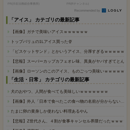
減額してから返済...
PR(渋谷法務総合事務所)
PR(Rチャンネル)
Recommended by
「アイス」 カテゴリの最新記事
【画像】ガチで美味いアイスｗｗｗｗｗｗ
トップバリュの1Lアイス買った🍨
「ビスケットサンド」とかいうアイス、分厚すぎるｗｗｗｗｗ
【悲報】スーパーカップカフェオレ味、異臭がヤバすぎてとんで
【画像】ローソンのこのアイス、ものごっつ美味いｗｗｗｗｗｗ
「生活・日常」 カテゴリの最新記事
犬のおやつ、人間が食べても美味しいｗｗｗｗｗｗｗ
【画像】外人「日本で食べたこの食べ物の名前が分からない…も
たまに卵の黄身しか使わない料理あるやん
【悲報】Z世代さん、４割が食事キャンセル界隈だったｗｗｗｗ