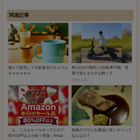
関連記事
個人で経営してる飲食店の入りづら
車1台分の場所に4台駐車可能。現
さｗｗｗｗｗ
場で使える小さな軽トラ
PR(BLAZE)
「え、こんなセールやってたの？」
刺身のワサビを醤油に溶くやつって
80％OFF以上が続々登場！Amazon
なんなの？