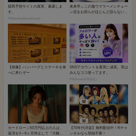
競馬予想サイトの真実、暴露しま
来来亭←この激ウマラーメンチェー
す。
ン店をお前らがほとんど語らない理
由
PR(BettingBreakDown)
【画像】ハンバーグとステーキを食
SNSアカウントを着実に成長。実は
べに来たぞー
みんなココ使ってます。
PR(Dreaw合同会社)
カードローン50万円以上の人は、
【70年代洋楽】無料配信中！Rチャ
返済を3～6ヶ月停止して『大幅に
ンネルなら登録不要！