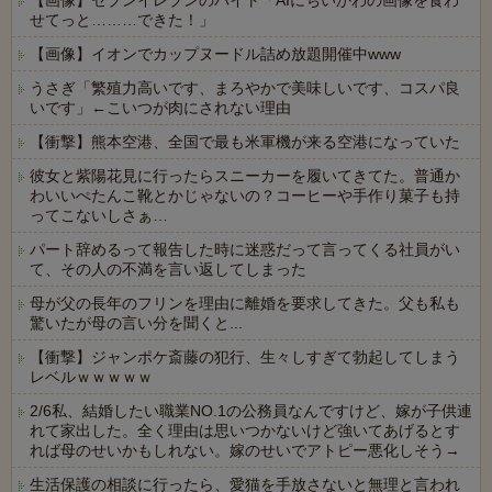
【画像】セブンイレブンのバイト「AIにちいかわの画像を食わ
せてっと………できた！」
【画像】イオンでカップヌードル詰め放題開催中www
うさぎ「繁殖力高いです、まろやかで美味しいです、コスパ良
いです」←こいつが肉にされない理由
【衝撃】熊本空港、全国で最も米軍機が来る空港になっていた
彼女と紫陽花見に行ったらスニーカーを履いてきてた。普通か
わいいぺたんこ靴とかじゃないの？コーヒーや手作り菓子も持
ってこないしさぁ…
パート辞めるって報告した時に迷惑だって言ってくる社員がい
て、その人の不満を言い返してしまった
母が父の長年のフリンを理由に離婚を要求してきた。父も私も
驚いたが母の言い分を聞くと...
【衝撃】ジャンポケ斎藤の犯行、生々しすぎて勃起してしまう
レベルｗｗｗｗｗ
2/6私、結婚したい職業NO.1の公務員なんですけど、嫁が子供連
れて家出した。全く理由は思いつかないけど強いてあげるとす
れば母のせいかもしれない。嫁のせいでアトピー悪化しそう→
生活保護の相談に行ったら、愛猫を手放さないと無理と言われ