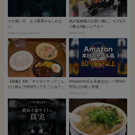
その買い方、もう限界かもしれな
免許返納後のお買い物に。カゴが2
い。
つ載る4輪シニアカー
PR(BettingBreakDown)
PR(BLAZE)
【画像】X民「サイゼリヤってこん
Amazon今日も見逃せない！80%O
だけ頼んで950円ってすごくね？」
FF以上が続々登場
PR(Amazon)