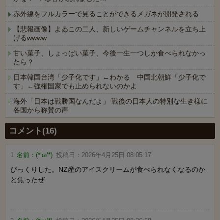
赤外線をフルカラーで見ることができるメガネが開発される
【悲報画像】よゐこの二人、新しいゲームチャンネルを立ち上
げるwwww
甘い菓子、しょっぱい菓子、今後一生一つしか食べられなかっ
たら？
日本韓国台湾「少子化です」←わかる 中国北朝鮮「少子化で
す」←強権国家でも止められないのかよ
海外「日本は戦勝国なんだよ」 戦後の日本人の特別な生き様に
各国から称賛の声
Powered by livedoor 相互RSS
コメント(16)
1
名前：
(*‘ω‘*)
投稿日：
2026年4月25日 08:05:17
びっくりした。NZ産のアイスクリームが食べられなくなるのか
と焦ったぜ