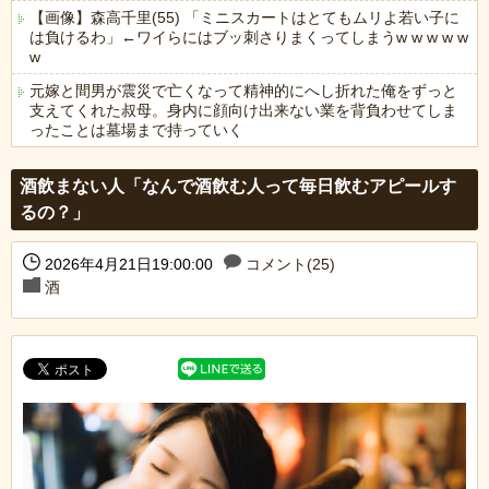
【画像】森高千里(55) 「ミニスカートはとてもムリよ若い子に
は負けるわ」←ワイらにはブッ刺さりまくってしまうw w w w w
w
元嫁と間男が震災で亡くなって精神的にへし折れた俺をずっと
支えてくれた叔母。身内に顔向け出来ない業を背負わせてしま
ったことは墓場まで持っていく
Powered by livedoor 相互RSS
酒飲まない人「なんで酒飲む人って毎日飲むアピールす
るの？」
2026年4月21日19:00:00
コメント(25)
酒