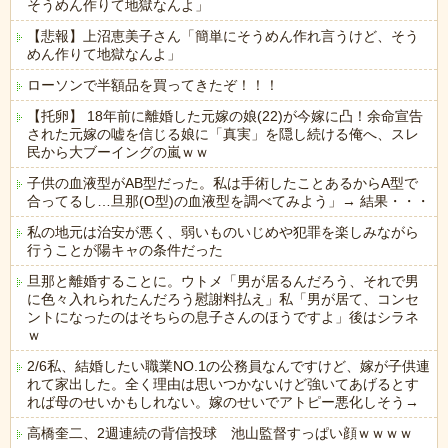
そうめん作りて地獄なんよ」
【悲報】上沼恵美子さん「簡単にそうめん作れ言うけど、そう
めん作りて地獄なんよ」
ローソンで半額品を買ってきたぞ！！！
【托卵】 18年前に離婚した元嫁の娘(22)が今嫁に凸！余命宣告
された元嫁の嘘を信じる娘に「真実」を隠し続ける俺へ、スレ
民から大ブーイングの嵐ｗｗ
子供の血液型がAB型だった。私は手術したことあるからA型で
合ってるし…旦那(O型)の血液型を調べてみよう」→ 結果・・・
私の地元は治安が悪く、弱いものいじめや犯罪を楽しみながら
行うことが陽キャの条件だった
旦那と離婚することに。ウトメ「男が居るんだろう、それで男
に色々入れられたんだろう慰謝料払え」私「男が居て、コンセ
ントになったのはそちらの息子さんのほうですよ」後はシラネ
ｗ
2/6私、結婚したい職業NO.1の公務員なんですけど、嫁が子供連
れて家出した。全く理由は思いつかないけど強いてあげるとす
れば母のせいかもしれない。嫁のせいでアトピー悪化しそう→
高橋奎二、2週連続の背信投球 池山監督すっぱい顔ｗｗｗｗ