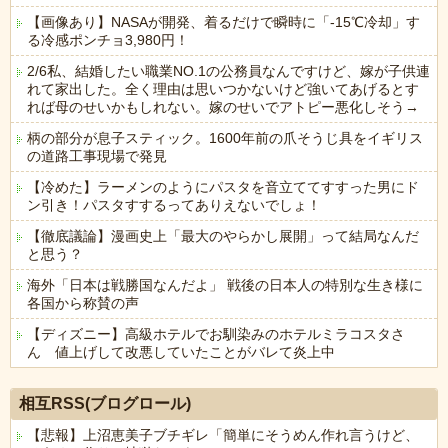
【画像あり】NASAが開発、着るだけで瞬時に「-15℃冷却」す
る冷感ポンチョ3,980円！
2/6私、結婚したい職業NO.1の公務員なんですけど、嫁が子供連
れて家出した。全く理由は思いつかないけど強いてあげるとす
れば母のせいかもしれない。嫁のせいでアトピー悪化しそう→
柄の部分が息子スティック。1600年前の爪そうじ具をイギリス
の道路工事現場で発見
【冷めた】ラーメンのようにパスタを音立ててすすった男にド
ン引き！パスタすするってありえないでしょ！
【徹底議論】漫画史上「最大のやらかし展開」って結局なんだ
と思う？
海外「日本は戦勝国なんだよ」 戦後の日本人の特別な生き様に
各国から称賛の声
【ディズニー】高級ホテルでお馴染みのホテルミラコスタさ
ん 値上げして改悪していたことがバレて炎上中
Powered by livedoor 相互RSS
相互RSS(ブログロール)
【悲報】上沼恵美子ブチギレ「簡単にそうめん作れ言うけど、