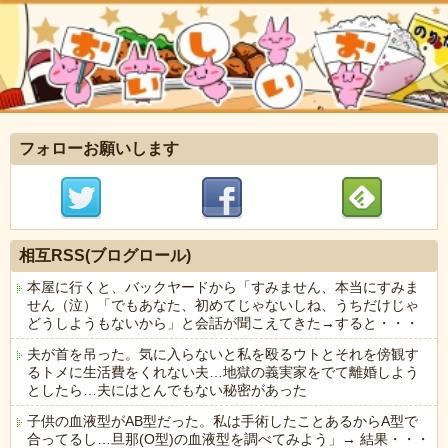
フォローお願いします
相互RSS(ブログロール)
本屋に行くと、バックヤードから「すみません、本当にすみま
せん（泣）「でもあなた、初めてじゃないしね、うちだけじゃ
どうしようもないから」と会話が聞こえてきた→すると・・・
夫が首を吊った。気に入らないと私を殴るウトとそれを傍観す
るトメに生活費をくれない夫…地獄の義実家をでて離婚しよう
としたら…夫にはとんでもない秘密があった
子供の血液型がAB型だった。私は手術したことあるからA型で
合ってるし…旦那(O型)の血液型を調べてみよう」→ 結果・・・