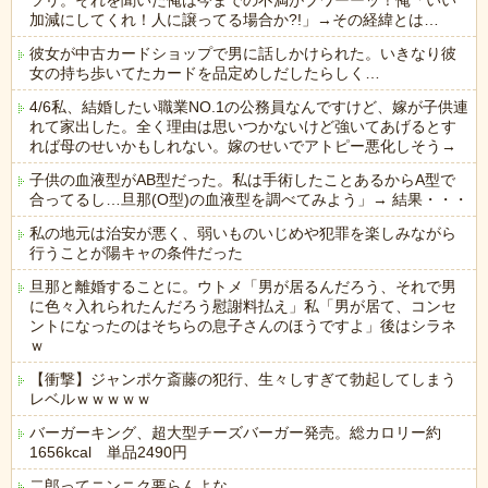
ツリ。それを聞いた俺は今までの不満がブワーーッ！俺「いい
加減にしてくれ！人に譲ってる場合か?!」→その経緯とは…
彼女が中古カードショップで男に話しかけられた。いきなり彼
女の持ち歩いてたカードを品定めしだしたらしく…
4/6私、結婚したい職業NO.1の公務員なんですけど、嫁が子供連
れて家出した。全く理由は思いつかないけど強いてあげるとす
れば母のせいかもしれない。嫁のせいでアトピー悪化しそう→
子供の血液型がAB型だった。私は手術したことあるからA型で
合ってるし…旦那(O型)の血液型を調べてみよう」→ 結果・・・
私の地元は治安が悪く、弱いものいじめや犯罪を楽しみながら
行うことが陽キャの条件だった
旦那と離婚することに。ウトメ「男が居るんだろう、それで男
に色々入れられたんだろう慰謝料払え」私「男が居て、コンセ
ントになったのはそちらの息子さんのほうですよ」後はシラネ
ｗ
【衝撃】ジャンポケ斎藤の犯行、生々しすぎて勃起してしまう
レベルｗｗｗｗｗ
バーガーキング、超大型チーズバーガー発売。総カロリー約
1656kcal 単品2490円
二郎ってニンニク要らんよな