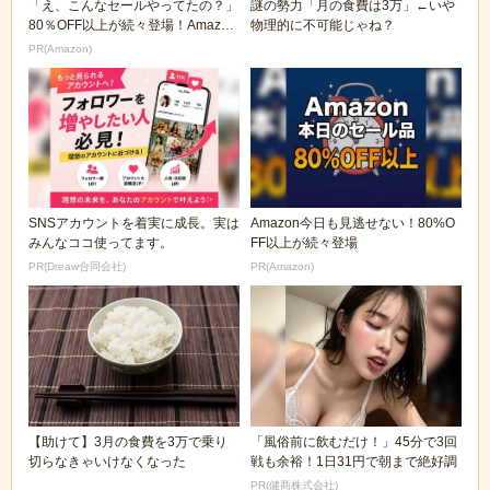
「え、こんなセールやってたの？」
謎の勢力「月の食費は3万」←いや
80％OFF以上が続々登場！Amazon
物理的に不可能じゃね？
の本気が...
PR(Amazon)
SNSアカウントを着実に成長。実は
Amazon今日も見逃せない！80%O
みんなココ使ってます。
FF以上が続々登場
PR(Dreaw合同会社)
PR(Amazon)
【助けて】3月の食費を3万で乗り
「風俗前に飲むだけ！」45分で3回
切らなきゃいけなくなった
戦も余裕！1日31円で朝まで絶好調
PR(健商株式会社)