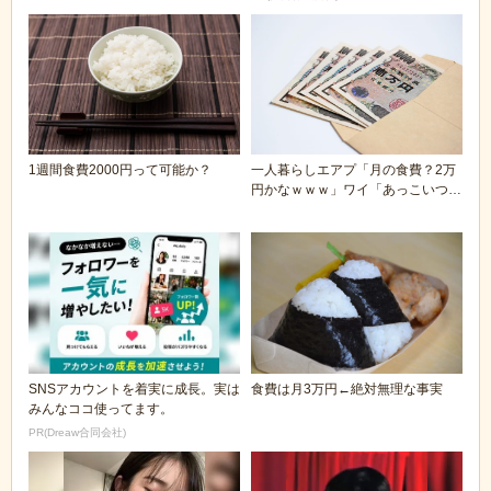
1週間食費2000円って可能か？
一人暮らしエアプ「月の食費？2万
円かなｗｗｗ」ワイ「あっこいつま
だ一人暮らし歴浅...
SNSアカウントを着実に成長。実は
食費は月3万円←絶対無理な事実
みんなココ使ってます。
PR(Dreaw合同会社)