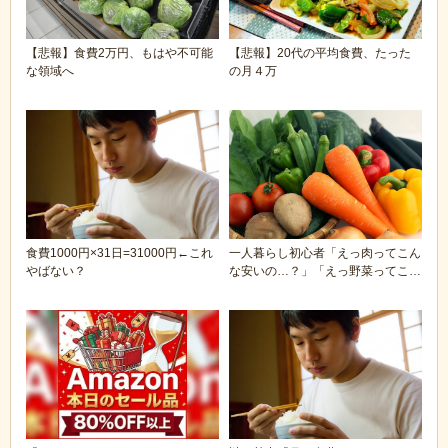
【悲報】食費2万円、もはや不可能
【悲報】20代の平均食費、たった
な領域へ
の月４万
食費1000円×31日=31000円←これ
一人暮らし初心者「えっ肉ってこん
やばない？
な安いの…？」「えっ野菜ってこん
な高いの…？」