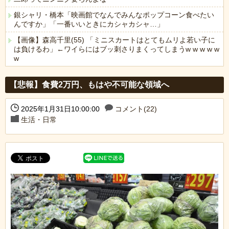
銀シャリ・橋本「映画館でなんでみんなポップコーン食べたい
んですか」「一番いいときにカシャカシャ…」
【画像】森高千里(55) 「ミニスカートはとてもムリよ若い子に
は負けるわ」←ワイらにはブッ刺さりまくってしまうw w w w w
w
Powered by livedoor 相互RSS
【悲報】食費2万円、もはや不可能な領域へ
2025年1月31日10:00:00
コメント(22)
生活・日常