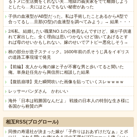
るトメに生活費をくれない夫…地獄の義実家をでて離婚しよう
としたら…夫にはとんでもない秘密があった
子供の血液型がAB型だった。私は手術したことあるからA型で
合ってるし…旦那(O型)の血液型を調べてみよう」→ 結果・・・
2/6私、結婚したい職業NO.1の公務員なんですけど、嫁が子供連
れて家出した。全く理由は思いつかないけど強いてあげるとす
れば母のせいかもしれない。嫁のせいでアトピー悪化しそう→
柄の部分が息子スティック。1600年前の爪そうじ具をイギリス
の道路工事現場で発見
【前編】友人から俺の嫁と子が不審な男と歩いてると聞いた
俺。単身赴任先から興信所に相談した結果
【腹筋崩壊】見た瞬間吹いた画像を貼っていくスレｗｗｗｗ
レッサーパンダさん かわいい
海外「日本は戦勝国なんだよ」 戦後の日本人の特別な生き様に
各国から称賛の声
Powered by livedoor 相互RSS
相互RSS(ブログロール)
同僚の寿退社が決まった嫁が「子作りはおあずけだなぁ」とポ