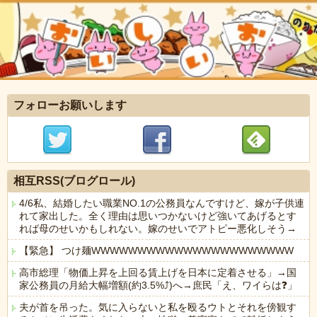
フォローお願いします
相互RSS(ブログロール)
4/6私、結婚したい職業NO.1の公務員なんですけど、嫁が子供連
れて家出した。全く理由は思いつかないけど強いてあげるとす
れば母のせいかもしれない。嫁のせいでアトピー悪化しそう→
【緊急】 つけ麺WWWWWWWWWWWWWWWWWWWWWW
高市総理「物価上昇を上回る賃上げを日本に定着させる」→国
家公務員の月給大幅増額(約3.5%⤴)へ→庶民「え、ワイらは❓」
夫が首を吊った。気に入らないと私を殴るウトとそれを傍観す