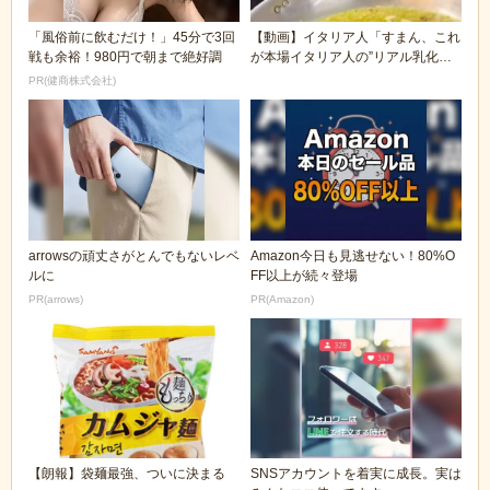
「風俗前に飲むだけ！」45分で3回
【動画】イタリア人「すまん、これ
戦も余裕！980円で朝まで絶好調
が本場イタリア人の”リアル乳化ペ
ペロンチーノ”な...
PR(健商株式会社)
arrowsの頑丈さがとんでもないレベ
Amazon今日も見逃せない！80%O
ルに
FF以上が続々登場
PR(arrows)
PR(Amazon)
【朗報】袋麺最強、ついに決まる
SNSアカウントを着実に成長。実は