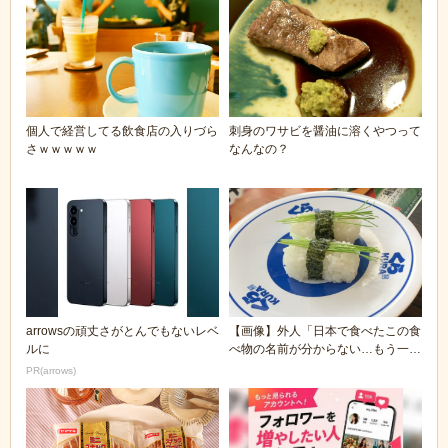
個人で経営してる飲食店の入りづら
刺身のワサビを醤油に溶くやつって
さｗｗｗｗｗ
なんなの？
arrowsの頑丈さがとんでもないレベ
【画像】外人「日本で食べたこの食
ルに
べ物の名前が分からない…もう一度
食べたいんだけど...
PR(arrows)