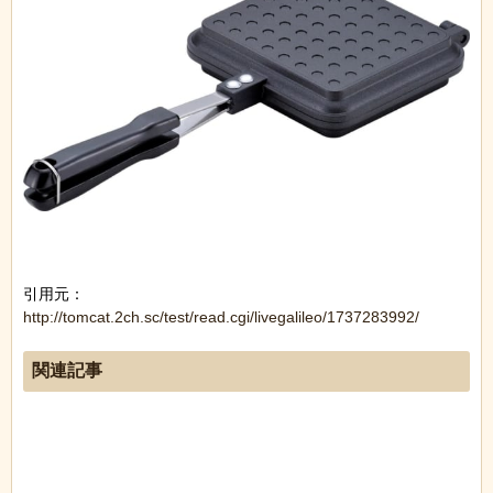
引用元：
http://tomcat.2ch.sc/test/read.cgi/livegalileo/1737283992/
関連記事