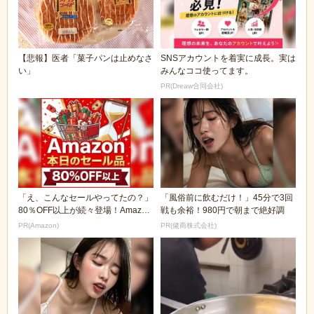
【悲報】医者「菓子パンは止めなさ
SNSアカウントを着実に成長。実は
い」
みんなココ使ってます。
PR(Dreaw合同会社)
「え、こんなセールやってたの？」
「風俗前に飲むだけ！」45分で3回
80％OFF以上が続々登場！Amazon
戦も余裕！980円で朝まで絶好調
の本気が...
PR(Amazon)
PR(健商株式会社)