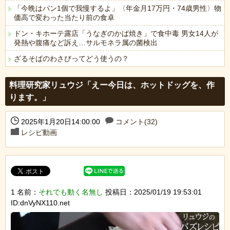
「今晩はパン1個で我慢するよ」〈年金月17万円・74歳男性〉物
価高で変わった当たり前の食卓
ドン・キホーテ露店「うなぎのかば焼き」で食中毒 男女14人が
発熱や腹痛など訴え…サルモネラ属の菌検出
ざるそばのわさびってどう使うの？
Powered by livedoor 相互RSS
料理研究家リュウジ「えー今日は、ホットドッグを、作
ります。」
2025年1月20日14:00:00
コメント(32)
レシピ動画
1 名前：
それでも動く名無し
投稿日：2025/01/19 19:53:01
ID:dnVyNX110.net