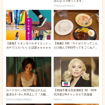
みんなココ使ってます。
PR(Dreaw合同会社)
【速報】イオンモールダイエット←
【画像】X民「サイゼリヤってこん
ガチでコスパいいと話題ｗｗｗｗｗ
だけ頼んで950円ってすごくね？」
カードローン50万円以上の人は、
【登録不要＆完全無料】90・00年
返済を3～6ヶ月停止して『大幅に
代洋楽がRチャンネルで見放題
減額してから返済...
PR(渋谷法務総合事務所)
PR(Rチャンネル)