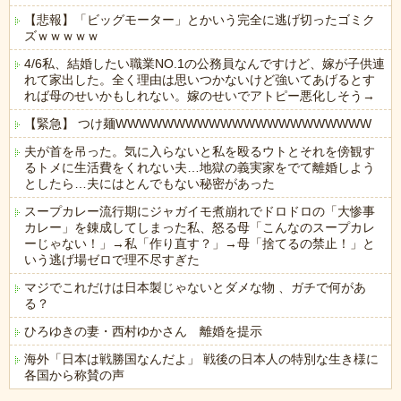
【悲報】「ビッグモーター」とかいう完全に逃げ切ったゴミク
ズｗｗｗｗｗ
4/6私、結婚したい職業NO.1の公務員なんですけど、嫁が子供連
れて家出した。全く理由は思いつかないけど強いてあげるとす
れば母のせいかもしれない。嫁のせいでアトピー悪化しそう→
【緊急】 つけ麺WWWWWWWWWWWWWWWWWWWWWW
夫が首を吊った。気に入らないと私を殴るウトとそれを傍観す
るトメに生活費をくれない夫…地獄の義実家をでて離婚しよう
としたら…夫にはとんでもない秘密があった
スープカレー流行期にジャガイモ煮崩れでドロドロの「大惨事
カレー」を錬成してしまった私、怒る母「こんなのスープカレ
ーじゃない！」→私「作り直す？」→母「捨てるの禁止！」と
いう逃げ場ゼロで理不尽すぎた
マジでこれだけは日本製じゃないとダメな物 、ガチで何があ
る？
ひろゆきの妻・西村ゆかさん 離婚を提示
海外「日本は戦勝国なんだよ」 戦後の日本人の特別な生き様に
各国から称賛の声
Powered by livedoor 相互RSS