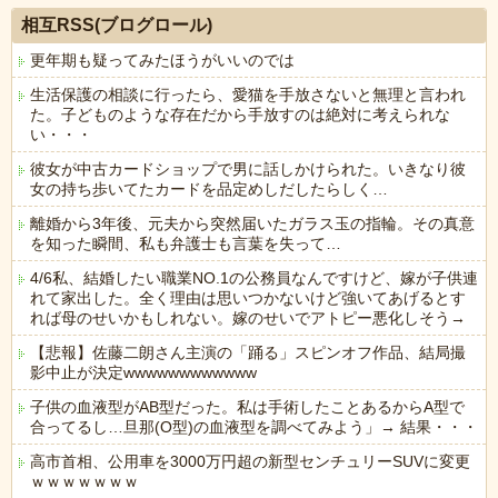
相互RSS(ブログロール)
更年期も疑ってみたほうがいいのでは
生活保護の相談に行ったら、愛猫を手放さないと無理と言われ
た。子どものような存在だから手放すのは絶対に考えられな
い・・・
彼女が中古カードショップで男に話しかけられた。いきなり彼
女の持ち歩いてたカードを品定めしだしたらしく…
離婚から3年後、元夫から突然届いたガラス玉の指輪。その真意
を知った瞬間、私も弁護士も言葉を失って…
4/6私、結婚したい職業NO.1の公務員なんですけど、嫁が子供連
れて家出した。全く理由は思いつかないけど強いてあげるとす
れば母のせいかもしれない。嫁のせいでアトピー悪化しそう→
【悲報】佐藤二朗さん主演の「踊る」スピンオフ作品、結局撮
影中止が決定wwwwwwwwwwww
子供の血液型がAB型だった。私は手術したことあるからA型で
合ってるし…旦那(O型)の血液型を調べてみよう」→ 結果・・・
高市首相、公用車を3000万円超の新型センチュリーSUVに変更
ｗｗｗｗｗｗｗ