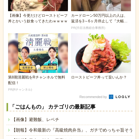
【画像】今更だけどローストビーフ
カードローン50万円以上の人は、
丼とかいう奴食ってきたわｗｗｗｗ
返済を3～6ヶ月停止して『大幅に
減額してから返済...
PR(渋谷法務総合事務所)
第8期清麗戦をRチャンネルで無料
ローストビーフ丼って旨いんか？
配信！
PR(Rチャンネル)
Recommended by
「ごはんもの」 カテゴリの最新記事
【画像】避難飯、レベチ
【朗報】令和最新の『高級焼肉弁当』、ガチでめっちゃ旨そうｗ