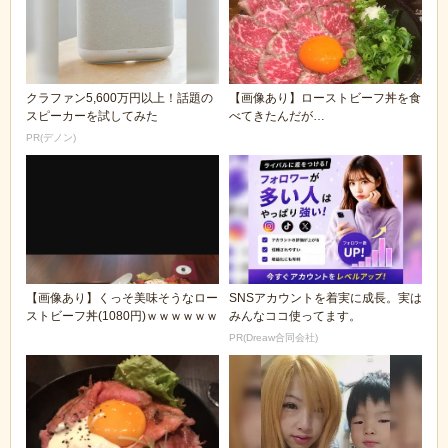
クラファン5,600万円以上！話題の
【画像あり】ローストビーフ丼を食
スピーカーを試してみた
べてきたんだが…
PR(デノン)
【画像あり】くっそ美味そうなロー
SNSアカウントを着実に成長。実は
ストビーフ丼(1080円)ｗｗｗｗｗｗ
みんなココ使ってます。
PR(Dreaw合同会社)