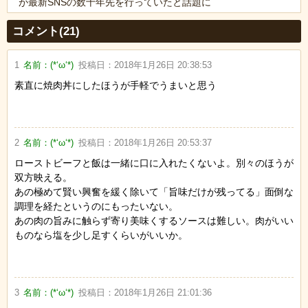
が最新SNSの数十年先を行っていたと話題に
Powered by livedoor 相互RSS
コメント(21)
1
名前：
(*‘ω‘*)
投稿日：
2018年1月26日 20:38:53
素直に焼肉丼にしたほうが手軽でうまいと思う
2
名前：
(*‘ω‘*)
投稿日：
2018年1月26日 20:53:37
ローストビーフと飯は一緒に口に入れたくないよ。別々のほうが
双方映える。
あの極めて賢い興奮を緩く除いて「旨味だけが残ってる」面倒な
調理を経たというのにもったいない。
あの肉の旨みに触らず寄り美味くするソースは難しい。肉がいい
ものなら塩を少し足すくらいがいいか。
3
名前：
(*‘ω‘*)
投稿日：
2018年1月26日 21:01:36