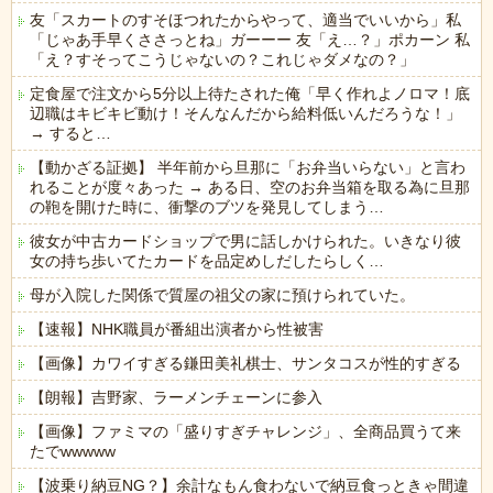
友「スカートのすそほつれたからやって、適当でいいから」私
「じゃあ手早くささっとね」ガーーー 友「え…？」ポカーン 私
「え？すそってこうじゃないの？これじゃダメなの？」
定食屋で注文から5分以上待たされた俺「早く作れよノロマ！底
辺職はキビキビ動け！そんなんだから給料低いんだろうな！」
→ すると…
【動かざる証拠】 半年前から旦那に「お弁当いらない」と言わ
れることが度々あった → ある日、空のお弁当箱を取る為に旦那
の鞄を開けた時に、衝撃のブツを発見してしまう…
彼女が中古カードショップで男に話しかけられた。いきなり彼
女の持ち歩いてたカードを品定めしだしたらしく…
母が入院した関係で質屋の祖父の家に預けられていた。
【速報】NHK職員が番組出演者から性被害
【画像】カワイすぎる鎌田美礼棋士、サンタコスが性的すぎる
【朗報】吉野家、ラーメンチェーンに参入
【画像】ファミマの「盛りすぎチャレンジ」、全商品買うて来
たでwwwww
【波乗り納豆NG？】余計なもん食わないで納豆食っときゃ間違