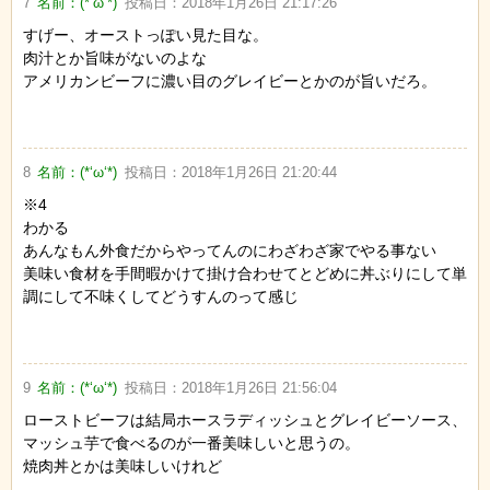
7
名前：
(*‘ω‘*)
投稿日：
2018年1月26日 21:17:26
すげー、オーストっぽい見た目な。
肉汁とか旨味がないのよな
アメリカンビーフに濃い目のグレイビーとかのが旨いだろ。
8
名前：
(*‘ω‘*)
投稿日：
2018年1月26日 21:20:44
※4
わかる
あんなもん外食だからやってんのにわざわざ家でやる事ない
美味い食材を手間暇かけて掛け合わせてとどめに丼ぶりにして単
調にして不味くしてどうすんのって感じ
9
名前：
(*‘ω‘*)
投稿日：
2018年1月26日 21:56:04
ローストビーフは結局ホースラディッシュとグレイビーソース、
マッシュ芋で食べるのが一番美味しいと思うの。
焼肉丼とかは美味しいけれど