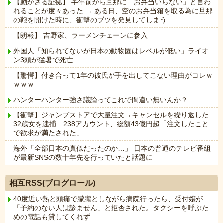
【動かざる証拠】 半年前から旦那に「お弁当いらない」と言わ
れることが度々あった → ある日、空のお弁当箱を取る為に旦那
の鞄を開けた時に、衝撃のブツを発見してしまう…
【朗報】 吉野家、ラーメンチェーンに参入
外国人「知られてないが日本の動物園はレベルが低い」ライオ
ン3頭が猛暑で死亡
【驚愕】付き合って1年の彼氏が手を出してこない理由がコレｗ
ｗｗｗ
ハンターハンター強さ議論ってこれで間違い無いんか？
【衝撃】ジャンプストアで大量注文→キャンセルを繰り返した
32歳女を逮捕 238アカウント、総額43億円超「注文したこと
で欲求が満たされた」
海外「全部日本の真似だったのか…」 日本の普通のテレビ番組
が最新SNSの数十年先を行っていたと話題に
Powered by livedoor 相互RSS
相互RSS(ブログロール)
40度近い熱と頭痛で朦朧としながら病院行ったら、受付嬢が
「予約のない人は診ません」と拒否された。タクシーを呼ぶた
めの電話も貸してくれず...