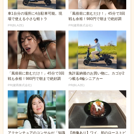
車1台分の場所に4台駐車可能。現
「風俗前に飲むだけ！」45分で3回
場で使える小さな軽トラ
戦も余裕！980円で朝まで絶好調
PR(BLAZE)
PR(健商株式会社)
「風俗前に飲むだけ！」45分で3回
免許返納後のお買い物に。カゴが2
戦も余裕！980円で朝まで絶好調
つ載る4輪シニアカー
PR(健商株式会社)
PR(BLAZE)
アクセンチュアのコンサルが「知識
【画像あり】ワイ、初のローストビ