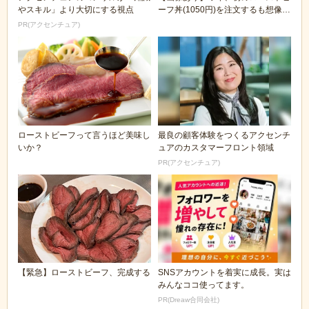
やスキル」より大切にする視点
ーフ丼(1050円)を注文するも想像と
違ってげん...
PR(アクセンチュア)
ローストビーフって言うほど美味し
最良の顧客体験をつくるアクセンチ
いか？
ュアのカスタマーフロント領域
PR(アクセンチュア)
【緊急】ローストビーフ、完成する
SNSアカウントを着実に成長。実は
みんなココ使ってます。
PR(Dreaw合同会社)