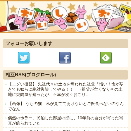
フォローお願いします
相互RSS(ブログロール)
【エグい復讐】 先祖代々の土地を奪われた祖父「憎い！命が尽
きても奴らに絶対復讐してやる！！」→祖父が亡くなりその土
地に焼肉屋が建ったが、不幸が次々おこり…
【画像】 うちの猫、私が見ててあげないとご飯食べないのなん
でなん
偶然のホラー。民泊した部屋の壁に、10年前の自分が写った写
真が飾られていた