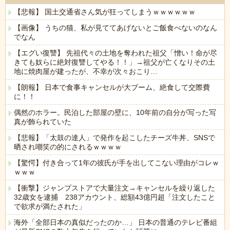
【悲報】 国土交通省さん気が狂ってしまうｗｗｗｗｗｗ
【画像】 うちの猫、私が見ててあげないとご飯食べないのなん
でなん
【エグい復讐】 先祖代々の土地を奪われた祖父「憎い！命が尽
きても奴らに絶対復讐してやる！！」→祖父が亡くなりその土
地に焼肉屋が建ったが、不幸が次々おこり…
【朗報】 日本で食事キャンセルが大ブーム、絶食して交際費
に！！
偶然のホラー。民泊した部屋の壁に、10年前の自分が写った写
真が飾られていた
【悲報】「太鼓の達人」で発作を起こしたチーズ牛丼、SNSで
晒され嘲笑の的にされるｗｗｗｗ
【驚愕】付き合って1年の彼氏が手を出してこない理由がコレｗ
ｗｗｗ
【衝撃】ジャンプストアで大量注文→キャンセルを繰り返した
32歳女を逮捕 238アカウント、総額43億円超「注文したこと
で欲求が満たされた」
海外「全部日本の真似だったのか…」 日本の普通のテレビ番組