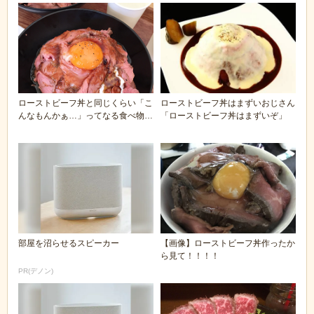
ローストビーフ丼と同じくらい「こ
ローストビーフ丼はまずいおじさん
んなもんかぁ…」ってなる食べ物ｗ
「ローストビーフ丼はまずいぞ」
ｗｗ
部屋を沼らせるスピーカー
【画像】ローストビーフ丼作ったか
ら見て！！！！
PR(デノン)