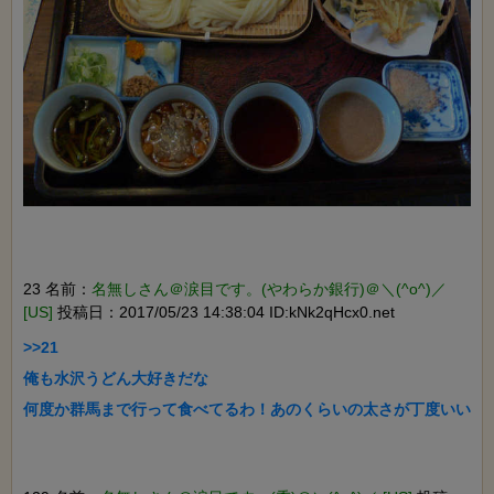
23 名前：
名無しさん＠涙目です。(やわらか銀行)＠＼(^o^)／
[US]
投稿日：2017/05/23 14:38:04 ID:kNk2qHcx0.net
>>21

俺も水沢うどん大好きだな

何度か群馬まで行って食べてるわ！あのくらいの太さが丁度いい
