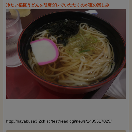
http://hayabusa3.2ch.sc/test/read.cgi/news/1495517029/