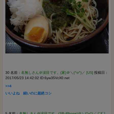
30 名前：
名無しさん＠涙目です。(家)＠＼(^o^)／ [US]
投稿日：
2017/05/23 14:42:02 ID:6yw35VcX0.net
>>4

いいよね　細いのに超絶コシ

5 名前：
名無しさん＠涙目です。(SB-iPhone)＠＼(^o^)／ [ﾆﾀﾞ]