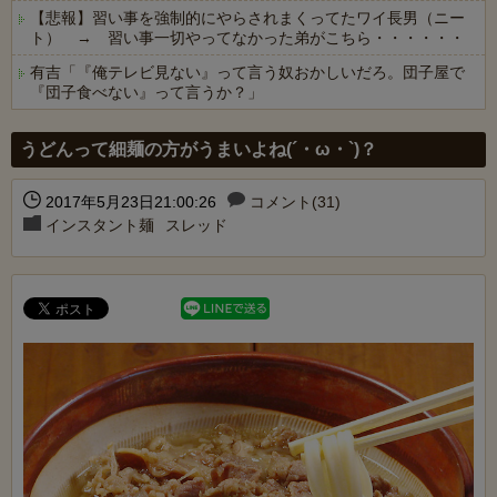
【悲報】習い事を強制的にやらされまくってたワイ長男（ニー
ト） → 習い事一切やってなかった弟がこちら・・・・・・
有吉「『俺テレビ見ない』って言う奴おかしいだろ。団子屋で
『団子食べない』って言うか？」
Powered by livedoor 相互RSS
うどんって細麺の方がうまいよね(´・ω・`)？
2017年5月23日21:00:26
コメント(31)
インスタント麺
スレッド