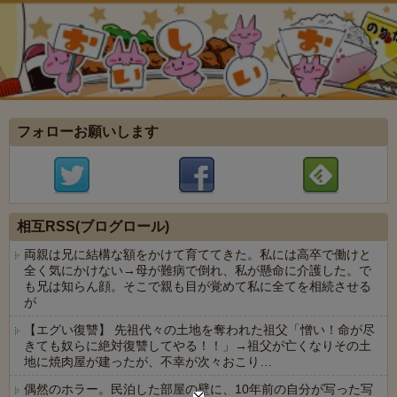
フォローお願いします
相互RSS(ブログロール)
両親は兄に結構な額をかけて育ててきた。私には高卒で働けと
全く気にかけない→母が難病で倒れ、私が懸命に介護した。で
も兄は知らん顔。そこで親も目が覚めて私に全てを相続させる
が
【エグい復讐】 先祖代々の土地を奪われた祖父「憎い！命が尽
きても奴らに絶対復讐してやる！！」→祖父が亡くなりその土
地に焼肉屋が建ったが、不幸が次々おこり…
偶然のホラー。民泊した部屋の壁に、10年前の自分が写った写