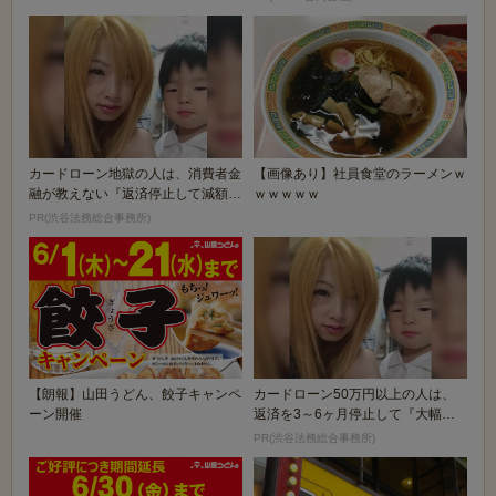
カードローン地獄の人は、消費者金
【画像あり】社員食堂のラーメンｗ
融が教えない『返済停止して減額・
ｗｗｗｗｗ
免除する方法』で...
PR(渋谷法務総合事務所)
【朗報】山田うどん、餃子キャンペ
カードローン50万円以上の人は、
ーン開催
返済を3～6ヶ月停止して『大幅に
減額してから返済...
PR(渋谷法務総合事務所)