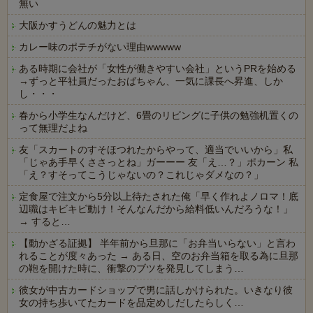
無い
大阪かすうどんの魅力とは
カレー味のポテチがない理由wwwww
ある時期に会社が「女性が働きやすい会社」というPRを始める
→ずっと平社員だったおばちゃん、一気に課長へ昇進、しか
し・・・
春から小学生なんだけど、6畳のリビングに子供の勉強机置くの
って無理だよね
友「スカートのすそほつれたからやって、適当でいいから」私
「じゃあ手早くささっとね」ガーーー 友「え…？」ポカーン 私
「え？すそってこうじゃないの？これじゃダメなの？」
定食屋で注文から5分以上待たされた俺「早く作れよノロマ！底
辺職はキビキビ動け！そんなんだから給料低いんだろうな！」
→ すると…
【動かざる証拠】 半年前から旦那に「お弁当いらない」と言わ
れることが度々あった → ある日、空のお弁当箱を取る為に旦那
の鞄を開けた時に、衝撃のブツを発見してしまう…
彼女が中古カードショップで男に話しかけられた。いきなり彼
女の持ち歩いてたカードを品定めしだしたらしく…