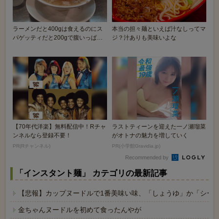
ラーメンだと400gは食えるのにス
本当の担々麺といえば汁なしってマ
パゲッティだと200gで腹いっぱい
ジ？汁ありも美味いよな
になる現象ｗ...
【70年代洋楽】無料配信中！Rチャ
ラストティーンを迎えた一ノ瀬瑠菜
ンネルなら登録不要！
がオトナの魅力を増していく
PR(Rチャンネル)
PR(小学館Gravidia.jp)
Recommended by
「インスタント麺」 カテゴリの最新記事
【悲報】カップヌードルで1番美味い味、「しょうゆ」か「シー
金ちゃんヌードルを初めて食ったんやが