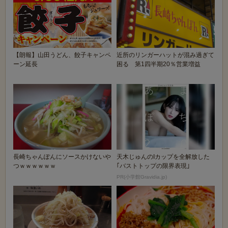
【朗報】山田うどん、餃子キャンペ
近所のリンガーハットが混み過ぎて
ーン延長
困る 第1四半期20％営業増益
長崎ちゃんぽんにソースかけないや
天木じゅんのIカップを全解放した
つｗｗｗｗｗｗ
｢バストトップの限界表現｣
PR(小学館Gravidia.jp)