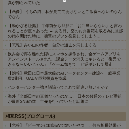
真が飾られていた
【画像】 うちの猫、私が見ててあげないとご飯食べないのなん
でなん
【動かざる証拠】 半年前から旦那に「お弁当いらない」と言わ
れることが度々あった → ある日、空のお弁当箱を取る為に旦那
の鞄を開けた時に、衝撃のブツを発見してしまう…
【悲報】みい山の作者、自分の過去を消しまくる
飲み会で席を離れた隙にスマホを操作され、全ゲームアプリを
アンインストールされた…課金データ消失にキレると「復元で
きるならいいじゃん」「ゲーム如きで」と逆ギレして帰走
【朗報】秋田に日本最大級のAIデータセンター建設へ 総事業
費2兆円、UAEが巨額投資を協議
ハンターハンター強さ議論ってこれで間違い無いんか？
海外「全部日本の真似だったのか…」 日本の普通のテレビ番組
が最新SNSの数十年先を行っていたと話題に
Powered by livedoor 相互RSS
相互RSS(ブログロール)
【悲報】「ピーマンに肉詰めて焼いたやつ」、何も相乗効果が