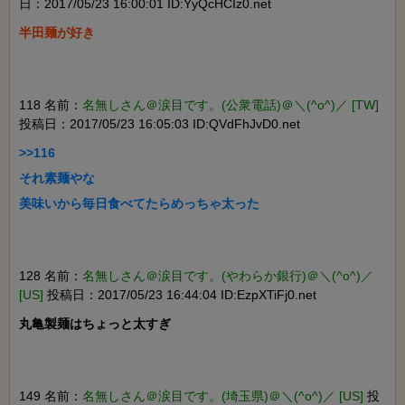
日：2017/05/23 16:00:01 ID:YyQcHCIz0.net
半田麺が好き

118 名前：
名無しさん＠涙目です。(公衆電話)＠＼(^o^)／ [TW]
投稿日：2017/05/23 16:05:03 ID:QVdFhJvD0.net
>>116

それ素麺やな

美味いから毎日食べてたらめっちゃ太った

128 名前：
名無しさん＠涙目です。(やわらか銀行)＠＼(^o^)／
[US]
投稿日：2017/05/23 16:44:04 ID:EzpXTiFj0.net
丸亀製麺はちょっと太すぎ

149 名前：
名無しさん＠涙目です。(埼玉県)＠＼(^o^)／ [US]
投