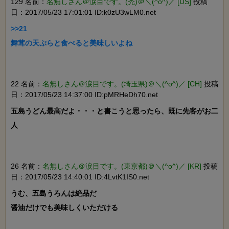
129 名前：
名無しさん＠涙目です。(禿)＠＼(^o^)／ [US]
投稿
日：2017/05/23 17:01:01 ID:k0zU3wLM0.net
>>21

舞茸の天ぷらと食べると美味しいよね

22 名前：
名無しさん＠涙目です。(埼玉県)＠＼(^o^)／ [CH]
投稿
日：2017/05/23 14:37:00 ID:pMRHeDh70.net
五島うどん最高だよ・・・と書こうと思ったら、既に先客がお二
人

26 名前：
名無しさん＠涙目です。(東京都)＠＼(^o^)／ [KR]
投稿
日：2017/05/23 14:40:01 ID:4LvtK1IS0.net
うむ、五島うろんは絶品だ

醤油だけでも美味しくいただける
