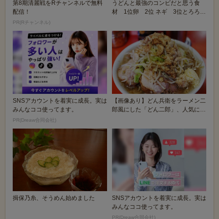
第8期清麗戦をRチャンネルで無料
うどんと最強のコンビだと思う食
配信！
材 1位卵 2位 ネギ 3位とろろ昆
布
PR(Rチャンネル)
SNSアカウントを着実に成長。実は
【画像あり】どん兵衛をラーメン二
みんなココ使ってます。
郎風にした「どん二郎」、人気にな
るｗｗｗｗｗ
PR(Dreaw合同会社)
揖保乃糸、そうめん始めました
SNSアカウントを着実に成長。実は
みんなココ使ってます。
PR(Dreaw合同会社)