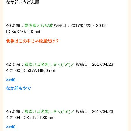
なか卯→うどん屋

40 名前：
栗悟飯とｶﾒﾊﾒ波
投稿日：2017/04/23 4:20:05
ID:KuX785+F0.net
食券はこの中じゃ松屋だけ？

42 名前：
風吹けば名無し＠＼(^o^)／
投稿日：2017/04/23
4:21:00 ID:o3yVzH8g0.net
>>40

なか卯もやで

45 名前：
風吹けば名無し＠＼(^o^)／
投稿日：2017/04/23
4:21:04 ID:KqtFsdFS0.net
>>40
