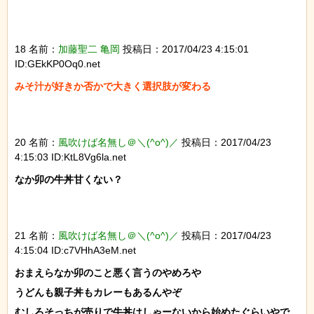
18 名前：
加藤聖二 亀岡
投稿日：2017/04/23 4:15:01
ID:GEkKP0Oq0.net
みそ汁が好きか否かで大きく選択肢が変わる

20 名前：
風吹けば名無し＠＼(^o^)／
投稿日：2017/04/23
4:15:03 ID:KtL8Vg6la.net
なか卯の牛丼甘くない？

21 名前：
風吹けば名無し＠＼(^o^)／
投稿日：2017/04/23
4:15:04 ID:c7VHhA3eM.net
おまえらなか卯のこと悪く言うのやめろや

うどんも親子丼もカレーもあるんやぞ

むしろそっちが売りで牛丼はしゃーないから始めたぐらいやで
