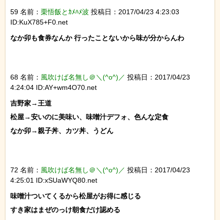
59 名前：
栗悟飯とｶﾒﾊﾒ波
投稿日：2017/04/23 4:23:03
ID:KuX785+F0.net
なか卯も食券なんか 行ったことないから味が分からんわ

68 名前：
風吹けば名無し＠＼(^o^)／
投稿日：2017/04/23
4:24:04 ID:AY+wm4O70.net
吉野家→王道

松屋→安いのに美味い、味噌汁デフォ、色んな定食

なか卯→親子丼、カツ丼、うどん

72 名前：
風吹けば名無し＠＼(^o^)／
投稿日：2017/04/23
4:25:01 ID:xSUaWYQ80.net
味噌汁ついてくるから松屋がお得に感じる

すき家はまぜのっけ朝食だけ認める
