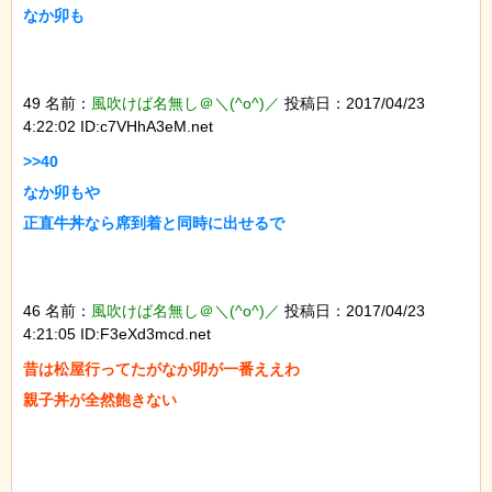
なか卯も

49 名前：
風吹けば名無し＠＼(^o^)／
投稿日：2017/04/23
4:22:02 ID:c7VHhA3eM.net
>>40

なか卯もや

正直牛丼なら席到着と同時に出せるで

46 名前：
風吹けば名無し＠＼(^o^)／
投稿日：2017/04/23
4:21:05 ID:F3eXd3mcd.net
昔は松屋行ってたがなか卯が一番ええわ

親子丼が全然飽きない
