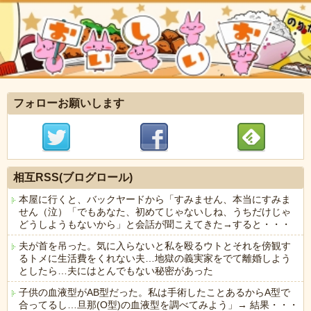
フォローお願いします
相互RSS(ブログロール)
本屋に行くと、バックヤードから「すみません、本当にすみま
せん（泣）「でもあなた、初めてじゃないしね、うちだけじゃ
どうしようもないから」と会話が聞こえてきた→すると・・・
夫が首を吊った。気に入らないと私を殴るウトとそれを傍観す
るトメに生活費をくれない夫…地獄の義実家をでて離婚しよう
としたら…夫にはとんでもない秘密があった
子供の血液型がAB型だった。私は手術したことあるからA型で
合ってるし…旦那(O型)の血液型を調べてみよう」→ 結果・・・