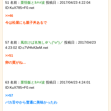
51 名前：
栗悟飯とｶﾒﾊﾒ波
投稿日：2017/04/23 4:22:04
ID:KuX785+F0.net
>>46

今は松屋にも親子丼あるで

57 名前：
風吹けば名無し＠＼(^o^)／
投稿日：2017/04/23
4:23:02 ID:c7VHhA3eM.net
>>51

卵の質がね…

63 名前：
栗悟飯とｶﾒﾊﾒ波
投稿日：2017/04/23 4:24:01
ID:KuX785+F0.net
>>57

バカ舌やから普通に美味かったわ
