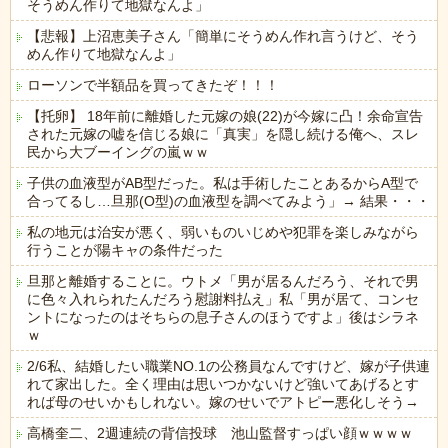
そうめん作りて地獄なんよ」
【悲報】上沼恵美子さん「簡単にそうめん作れ言うけど、そう
めん作りて地獄なんよ」
ローソンで半額品を買ってきたぞ！！！
【托卵】 18年前に離婚した元嫁の娘(22)が今嫁に凸！余命宣告
された元嫁の嘘を信じる娘に「真実」を隠し続ける俺へ、スレ
民から大ブーイングの嵐ｗｗ
子供の血液型がAB型だった。私は手術したことあるからA型で
合ってるし…旦那(O型)の血液型を調べてみよう」→ 結果・・・
私の地元は治安が悪く、弱いものいじめや犯罪を楽しみながら
行うことが陽キャの条件だった
旦那と離婚することに。ウトメ「男が居るんだろう、それで男
に色々入れられたんだろう慰謝料払え」私「男が居て、コンセ
ントになったのはそちらの息子さんのほうですよ」後はシラネ
ｗ
2/6私、結婚したい職業NO.1の公務員なんですけど、嫁が子供連
れて家出した。全く理由は思いつかないけど強いてあげるとす
れば母のせいかもしれない。嫁のせいでアトピー悪化しそう→
高橋奎二、2週連続の背信投球 池山監督すっぱい顔ｗｗｗｗ