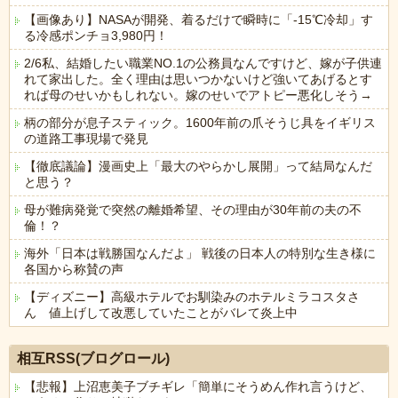
【画像あり】NASAが開発、着るだけで瞬時に「-15℃冷却」す
る冷感ポンチョ3,980円！
2/6私、結婚したい職業NO.1の公務員なんですけど、嫁が子供連
れて家出した。全く理由は思いつかないけど強いてあげるとす
れば母のせいかもしれない。嫁のせいでアトピー悪化しそう→
柄の部分が息子スティック。1600年前の爪そうじ具をイギリス
の道路工事現場で発見
【徹底議論】漫画史上「最大のやらかし展開」って結局なんだ
と思う？
母が難病発覚で突然の離婚希望、その理由が30年前の夫の不
倫！？
海外「日本は戦勝国なんだよ」 戦後の日本人の特別な生き様に
各国から称賛の声
【ディズニー】高級ホテルでお馴染みのホテルミラコスタさ
ん 値上げして改悪していたことがバレて炎上中
Powered by livedoor 相互RSS
相互RSS(ブログロール)
【悲報】上沼恵美子ブチギレ「簡単にそうめん作れ言うけど、