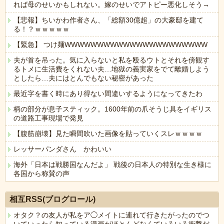
れば母のせいかもしれない。嫁のせいでアトピー悪化しそう→
【悲報】ちいかわ作者さん、「総額30億超」の大豪邸を建て
る！？ｗｗｗｗｗ
【緊急】 つけ麺WWWWWWWWWWWWWWWWWWWWWW
夫が首を吊った。気に入らないと私を殴るウトとそれを傍観す
るトメに生活費をくれない夫…地獄の義実家をでて離婚しよう
としたら…夫にはとんでもない秘密があった
最近字を書く時にあり得ない間違いするようになってきたわ
柄の部分が息子スティック。1600年前の爪そうじ具をイギリス
の道路工事現場で発見
【腹筋崩壊】見た瞬間吹いた画像を貼っていくスレｗｗｗｗ
レッサーパンダさん かわいい
海外「日本は戦勝国なんだよ」 戦後の日本人の特別な生き様に
各国から称賛の声
Powered by livedoor 相互RSS
相互RSS(ブログロール)
オタク？の友人が私をア◯メイトに連れて行きたがったのでつ