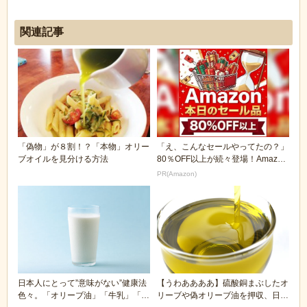
関連記事
「偽物」が８割！？「本物」オリー
「え、こんなセールやってたの？」
ブオイルを見分ける方法
80％OFF以上が続々登場！Amazon
の本気が...
PR(Amazon)
日本人にとって”意味がない”健康法
【うわああああ】硫酸銅まぶしたオ
色々。「オリーブ油」「牛乳」「し
リーブや偽オリーブ油を押収、日本