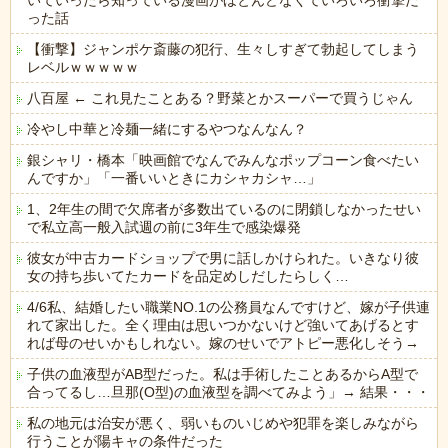
いていったら知っている漫画がほとんどなくていろいろ衝撃だ
った話
【衝撃】ジャンポケ斎藤の犯行、生々しすぎて勃起してしまう
レベルｗｗｗｗｗ
八百屋 ← これ見たことある？野菜とかスーパーで買うじゃん
冷やし中華と冷麺一緒にするやつなんなん？
銀シャリ・橋本「映画館でなんでみんなポップコーン食べたい
んですか」「一番いいときにカシャカシャ…」
1、2年生の間で欠席者が多数出ているのに閉鎖しなかったせい
で私立高一般入試週の前に3年生で感染爆発
彼女が中古カードショップで男に話しかけられた。いきなり彼
女の持ち歩いてたカードを品定めしだしたらしく…
4/6私、結婚したい職業NO.1の公務員なんですけど、嫁が子供連
れて家出した。全く理由は思いつかないけど強いてあげるとす
れば母のせいかもしれない。嫁のせいでアトピー悪化しそう→
子供の血液型がAB型だった。私は手術したことあるからA型で
合ってるし…旦那(O型)の血液型を調べてみよう」→ 結果・・・
私の地元は治安が悪く、弱いものいじめや犯罪を楽しみながら
行うことが陽キャの条件だった