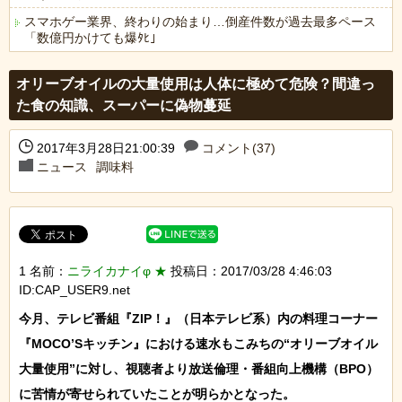
スマホゲー業界、終わりの始まり…倒産件数が過去最多ペース
「数億円かけても爆ﾀﾋ」
Powered by livedoor 相互RSS
オリーブオイルの大量使用は人体に極めて危険？間違っ
た食の知識、スーパーに偽物蔓延
2017年3月28日21:00:39
コメント(37)
ニュース
調味料
1 名前：
ニライカナイφ ★
投稿日：2017/03/28 4:46:03
ID:CAP_USER9.net
今月、テレビ番組『ZIP！』（日本テレビ系）内の料理コーナー
『MOCO’Sキッチン』における速水もこみちの“オリーブオイル
大量使用”に対し、視聴者より放送倫理・番組向上機構（BPO）
に苦情が寄せられていたことが明らかとなった。
