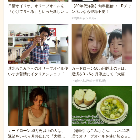
日清オイリオ、オリーブオイルを
【80年代洋楽】無料配信中！Rチャ
「かけて食べる」といった新しい食
ンネルなら登録不要！
習慣を提案
PR(Rチャンネル)
速水もこみちへのオリーブオイル使
カードローン50万円以上の人は、
いすぎ苦情にイタリアンシェフ「本
返済を3～6ヶ月停止して『大幅に
場では普通」
減額してから返済...
PR(渋谷法務総合事務所)
カードローン50万円以上の人は、
【悲報】もこみちさん、ついに1料
返済を3～6ヶ月停止して『大幅に
理でオリーブオイルを使い切るｗｗ