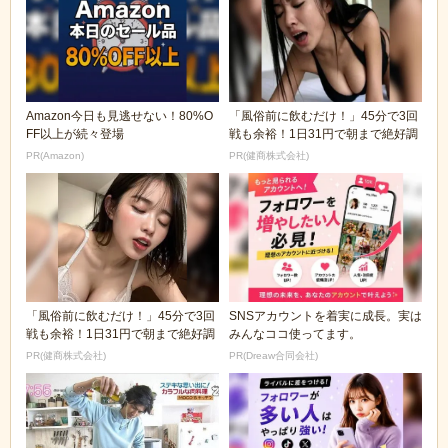
Amazon今日も見逃せない！80%O
「風俗前に飲むだけ！」45分で3回
FF以上が続々登場
戦も余裕！1日31円で朝まで絶好調
PR(Amazon)
PR(健商株式会社)
「風俗前に飲むだけ！」45分で3回
SNSアカウントを着実に成長。実は
戦も余裕！1日31円で朝まで絶好調
みんなココ使ってます。
PR(健商株式会社)
PR(Dreaw合同会社)