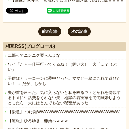
【画像】60年間一切洗わずにタレを継ぎ足し続けた壺ｗｗｗｗｗ
前の記事
次の記事
相互RSS(ブログロール)
二郎ってニンニク要らんよな
ワイ「たろー仕事行ってくるね！（飼い犬）」犬「…？（ぷ
い」
子供はカラーコーンに夢中だった。ママと一緒にこれで遊びた
い！ → だが、しかし…
夫が首を吊った。気に入らないと私を殴るウトとそれを傍観す
るトメに生活費をくれない夫…地獄の義実家をでて離婚しよう
としたら…夫にはとんでもない秘密があった
【緊急】 つけ麺WWWWWWWWWWWWWWWWWWWWWW
【速報】ひろゆき、離婚へｗｗｗ