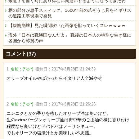
最近字を書く時にあり得ない間違いするようになってきたわ
柄の部分が息子スティック。1600年前の爪そうじ具をイギリス
の道路工事現場で発見
【腹筋崩壊】見た瞬間吹いた画像を貼っていくスレｗｗｗｗ
海外「日本は戦勝国なんだよ」 戦後の日本人の特別な生き様に
各国から称賛の声
Powered by livedoor 相互RSS
コメント(37)
1
名前：
(*‘ω‘*)
投稿日：
2017年3月28日 21:24:39
オリーブオイルやばかったらイタリア人全滅やぞ
2
名前：
(*‘ω‘*)
投稿日：
2017年3月28日 21:26:26
ニンニクとかの香りを移したオリーブ油は良いけど。
生のextraバージンオリーブ油は街中華のごま油の様に香り付け
程度なら良いけどドバドバはノーサンキュー。
でもオリーブの塩漬けとか美味しい不思議。