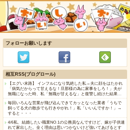
フォローお願いします
相互RSS(ブログロール)
【エグい末路】 インフルになり気絶した私→夫に顔をはたかれ
「病気だからって甘えるな！旦那様の為に家事をしろ！」夫が
無職になった時、私「無職が甘えるな」と復讐し続けた結果…
毎回いろんな営業が飛び込んできてカッとなった業者「うちで
飼ってる犬の散歩でも行きやがれ！」私「いいんですか！」→
すると・・・
4/6私、結婚したい職業NO.1の公務員なんですけど、嫁が子供連
れて家出した。全く理由は思いつかないけど強いてあげるとす