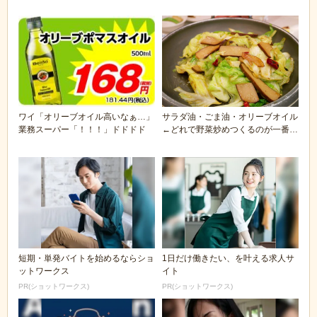
っかり食べる」
や米国で数千トン...
ワイ「オリーブオイル高いなぁ…」
サラダ油・ごま油・オリーブオイル
業務スーパー「！！！」ドドドド
←どれで野菜炒めつくるのが一番美
味いんだ？
短期・単発バイトを始めるならショ
1日だけ働きたい、を叶える求人サ
ットワークス
イト
PR(ショットワークス)
PR(ショットワークス)