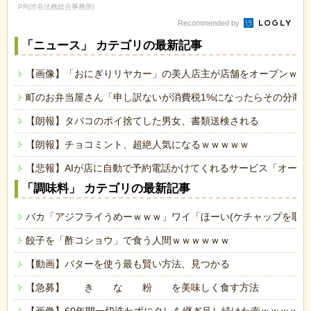
減額してから返済...
ｗｗｗ
PR(渋谷法務総合事務所)
Recommended by
「ニュース」 カテゴリの最新記事
【画像】「おにぎりリヤカー」の美人店主が店舗をオープンｗｗ
町のお弁当屋さん「申し訳ないが消費税1%になったらその分商
【朗報】タバコのポイ捨てした男女、書類送検される
【朗報】チョコミント、超絶人気になるｗｗｗｗｗ
【悲報】AIが店に自動で予約電話かけてくれるサービス「オート
「調味料」 カテゴリの最新記事
バカ「アジフライうめーｗｗｗ」ワイ「ほーい(ケチャップを取り
餃子を「酢コショウ」で食う人間ｗｗｗｗｗｗ
【動画】バターを使う最も賢い方法、見つかる
【急募】 き な 粉 を美味しく食す方法