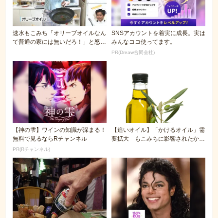
速水もこみち「オリーブオイルなん
SNSアカウントを着実に成長。実は
て普通の家には無いだろ！」と怒ら
みんなココ使ってます。
れたけど今は受け...
PR(Dreaw合同会社)
【神の雫】ワインの知識が深まる！
【追いオイル】「かけるオイル」需
無料で見るならRチャンネル
要拡大 もこみちに影響されたか
(´・ω・`)
PR(Rチャンネル)