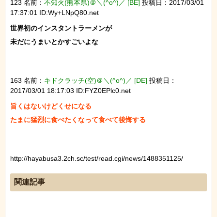
123 名前：
不知火(熊本県)＠＼(^o^)／ [BE]
投稿日：2017/03/01
17:37:01 ID:Wy+LNpQ80.net
世界初のインスタントラーメンが

未だにうまいとかすごいよな

163 名前：
キドクラッチ(空)＠＼(^o^)／ [DE]
投稿日：
2017/03/01 18:17:03 ID:FYZ0EPlc0.net
旨くはないけどくせになる

たまに猛烈に食べたくなって食べて後悔する

http://hayabusa3.2ch.sc/test/read.cgi/news/1488351125/
関連記事