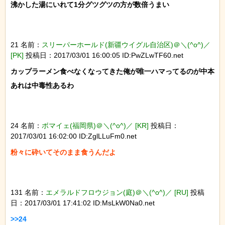
沸かした湯にいれて1分グツグツの方が数倍うまい

21 名前：
スリーパーホールド(新疆ウイグル自治区)＠＼(^o^)／
[PK]
投稿日：2017/03/01 16:00:05 ID:PwZLwTF60.net
カップラーメン食べなくなってきた俺が唯一ハマってるのが中本

あれは中毒性あるわ

24 名前：
ボマイェ(福岡県)＠＼(^o^)／ [KR]
投稿日：
2017/03/01 16:02:00 ID:ZglLLuFm0.net
粉々に砕いてそのまま食うんだよ

131 名前：
エメラルドフロウジョン(庭)＠＼(^o^)／ [RU]
投稿
日：2017/03/01 17:41:02 ID:MsLkW0Na0.net
>>24
