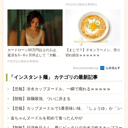
と超ウマイｗｗｗ...
減額してから返済...
PR(渋谷法務総合事務所)
カードローン50万円以上の人は、
【まじで？】チキンラーメン、売り
返済を3～6ヶ月停止して『大幅に
切れ続出ｗｗｗｗｗｗ
減額してから返済...
PR(渋谷法務総合事務所)
Recommended by
「インスタント麺」 カテゴリの最新記事
【悲報】冷水カップヌードル、一瞬で廃れるｗｗｗｗｗ
【朗報】袋麺最強、ついに決まる
【悲報】カップヌードルで1番美味い味、「しょうゆ」か「シー
金ちゃんヌードルを初めて食ったんやが
【朗報】日清食品さん、夏にピッタリの冷水で作るカップヌード