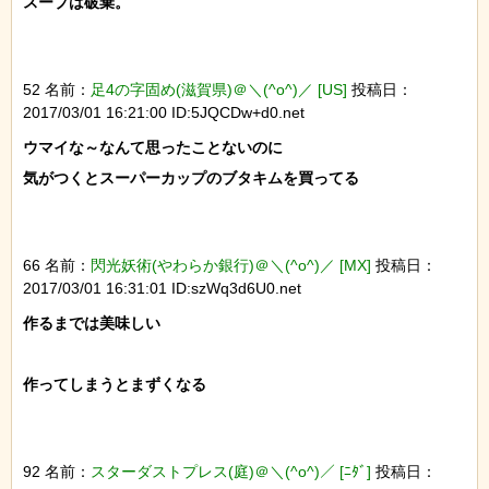
スープは破棄。

52 名前：
足4の字固め(滋賀県)＠＼(^o^)／ [US]
投稿日：
2017/03/01 16:21:00 ID:5JQCDw+d0.net
ウマイな～なんて思ったことないのに

気がつくとスーパーカップのブタキムを買ってる

66 名前：
閃光妖術(やわらか銀行)＠＼(^o^)／ [MX]
投稿日：
2017/03/01 16:31:01 ID:szWq3d6U0.net
作るまでは美味しい

作ってしまうとまずくなる

92 名前：
スターダストプレス(庭)＠＼(^o^)／ [ﾆﾀﾞ]
投稿日：