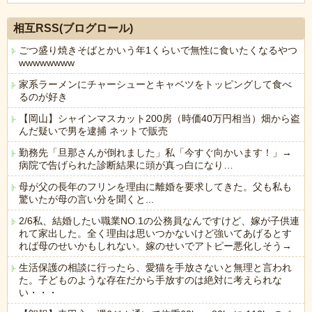
Powered by livedoor 相互RSS
相互RSS(ブログロール)
ごつ盛り焼きそばとかいう年1くらいで無性に食いたくなるやつ
wwwwwwww
家系ラーメンにチャーシューとキャベツをトッピングして食べ
るのが好き
【岡山】シャインマスカット200房（時価40万円相当）畑から盗
んだ疑いで男を逮捕 ネットで販売
勤務先「旦那さんが倒れました」私「今すぐ向かいます！」→
病院で告げられた診断結果に頭が真っ白になり…
母が父の長年のフリンを理由に離婚を要求してきた。父も私も
驚いたが母の言い分を聞くと...
2/6私、結婚したい職業NO.1の公務員なんですけど、嫁が子供連
れて家出した。全く理由は思いつかないけど強いてあげるとす
れば母のせいかもしれない。嫁のせいでアトピー悪化しそう→
生活保護の相談に行ったら、愛猫を手放さないと無理と言われ
た。子どものような存在だから手放すのは絶対に考えられな
い・・・