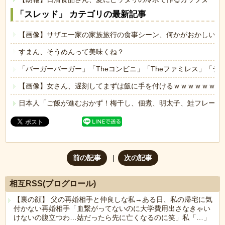
「スレッド」 カテゴリの最新記事
【画像】サザエ一家の家族旅行の食事シーン、何かがおかしいｗ
すまん、そうめんって美味くね？
「バーガーバーガー」「Theコンビニ」「Theファミレス」「テ
【画像】女さん、遅刻してまずは飯に手を付けるｗｗｗｗｗｗ
日本人「ご飯が進むおかず！梅干し、佃煮、明太子、鮭フレーク
前の記事
次の記事
相互RSS(ブログロール)
【裏の顔】 父の再婚相手と仲良しな私→ある日、私の帰宅に気
付かない再婚相手「血繋がってないのに大学費用出さなきゃい
けないの腹立つわ…姑だったら先に亡くなるのに笑」私「…」