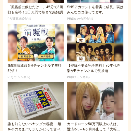
「風俗前に飲むだけ！」45分で3回
SNSアカウントを着実に成長。実は
戦も余裕！1日31円で朝まで絶好調
みんなココ使ってます。
PR(健商株式会社)
PR(Dreaw合同会社)
第8期清麗戦をRチャンネルで無料
【登録不要＆完全無料】70年代洋
配信！
楽がRチャンネルで見放題
PR(Rチャンネル)
PR(Rチャンネル)
誰も知らないペヤングの秘密！ 麺
カードローン50万円以上の人は、
をそのままバリボリかじって食べる
返済を3～6ヶ月停止して『大幅に