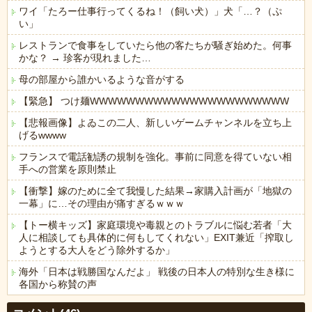
ワイ「たろー仕事行ってくるね！（飼い犬）」犬「…？（ぷ
い」
レストランで食事をしていたら他の客たちが騒ぎ始めた。何事
かな？ → 珍客が現れました…
母の部屋から誰かいるような音がする
【緊急】 つけ麺WWWWWWWWWWWWWWWWWWWWWW
【悲報画像】よゐこの二人、新しいゲームチャンネルを立ち上
げるwwww
フランスで電話勧誘の規制を強化。事前に同意を得ていない相
手への営業を原則禁止
【衝撃】嫁のために全て我慢した結果→家購入計画が「地獄の
一幕」に…その理由が痛すぎるｗｗｗ
【トー横キッズ】家庭環境や毒親とのトラブルに悩む若者「大
人に相談しても具体的に何もしてくれない」EXIT兼近「搾取し
ようとする大人をどう除外するか」
海外「日本は戦勝国なんだよ」 戦後の日本人の特別な生き様に
各国から称賛の声
Powered by livedoor 相互RSS