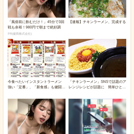
「風俗前に飲むだけ！」45分で3回
【速報】チキンラーメン、完成する
戦も余裕！980円で朝まで絶好調
PR(健商株式会社)
今食べたいインスタントラーメン
「チキンラーメン」SNSで話題のア
強い「定番」、「新食感」も健闘
レンジレシピが話題に 簡単ひと手
1位サッポロ一番...
間でめちゃくち...