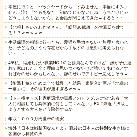
本屋に行くと、バックヤードから「すみません、本当にすみま
せん（泣）「でもあなた、初めてじゃないしね、うちだけじゃ
どうしようもないから」と会話が聞こえてきた→すると・・・
【悲報】ちいかわ作者さん、「総額30億超」の大豪邸を建て
る！？ｗｗｗｗｗ
生活保護の相談に行ったら、愛猫を手放さないと無理と言われ
た。子どものような存在だから手放すのは絶対に考えられな
い・・・
4/6私、結婚したい職業NO.1の公務員なんですけど、嫁が子供連
れて家出した。全く理由は思いつかないけど強いてあげるとす
れば母のせいかもしれない。嫁のせいでアトピー悪化しそう→
【衝撃】嫁のために全て我慢した結果→家購入計画が「地獄の
一幕」に…その理由が痛すぎるｗｗｗ
【トー横キッズ】家庭環境や毒親とのトラブルに悩む若者「大
人に相談しても具体的に何もしてくれない」EXIT兼近「搾取し
ようとする大人をどう除外するか」
年収１０００万円世帯の現実
海外「日本は戦勝国なんだよ」 戦後の日本人の特別な生き様に
各国から称賛の声