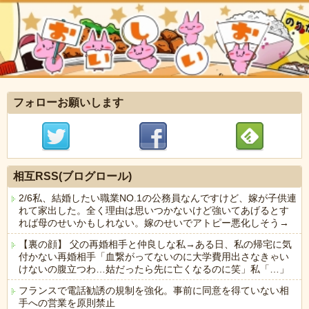
フォローお願いします
相互RSS(ブログロール)
2/6私、結婚したい職業NO.1の公務員なんですけど、嫁が子供連
れて家出した。全く理由は思いつかないけど強いてあげるとす
れば母のせいかもしれない。嫁のせいでアトピー悪化しそう→
【裏の顔】 父の再婚相手と仲良しな私→ある日、私の帰宅に気
付かない再婚相手「血繋がってないのに大学費用出さなきゃい
けないの腹立つわ…姑だったら先に亡くなるのに笑」私「…」
フランスで電話勧誘の規制を強化。事前に同意を得ていない相
手への営業を原則禁止