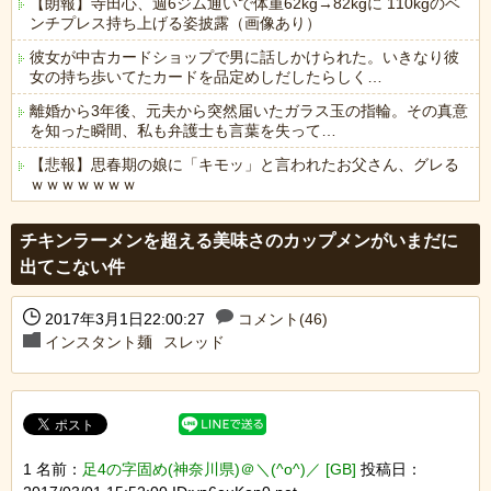
【朗報】寺田心、週6ジム通いで体重62kg→82kgに 110kgのベ
ンチプレス持ち上げる姿披露（画像あり）
彼女が中古カードショップで男に話しかけられた。いきなり彼
女の持ち歩いてたカードを品定めしだしたらしく…
離婚から3年後、元夫から突然届いたガラス玉の指輪。その真意
を知った瞬間、私も弁護士も言葉を失って…
【悲報】思春期の娘に「キモッ」と言われたお父さん、グレる
ｗｗｗｗｗｗｗ
Powered by livedoor 相互RSS
チキンラーメンを超える美味さのカップメンがいまだに
出てこない件
2017年3月1日22:00:27
コメント(46)
インスタント麺
スレッド
1 名前：
足4の字固め(神奈川県)＠＼(^o^)／ [GB]
投稿日：