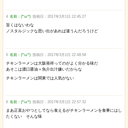
4
名前：
(*‘ω‘*)
投稿日：
2017年3月1日 22:45:27
旨くはないわな
ノスタルジックな思い出があれば違うんだろうけど
5
名前：
(*‘ω‘*)
投稿日：
2017年3月1日 22:49:58
チキンラーメンは大阪発祥ってのがよく分かる味だ
あそこは濃口醤油＋魚介出汁嫌いだからな
チキンラーメンは関東では人気がない
6
名前：
(*‘ω‘*)
投稿日：
2017年3月1日 22:57:32
まあ正直おやつとしてなら食えるがチキンラーメンを食事にはし
たくない そんな味