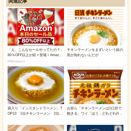
関連記事
「え、こんなセールやってたの？」
チキンラーメンをまずいという奴の
80％OFF以上が続々登場！Amazon
気が知れないんだが
の本気が...
PR(Amazon)
袋入り「インスタントラーメン」T
お前ら「チキンラーメンは1口目で
OP10 1位チキンラーメン 2位マ
飽きる」ワイ「ほう…どれどれ(ﾓｸﾞ
ルちゃん正麺...
ﾓｸﾞ」