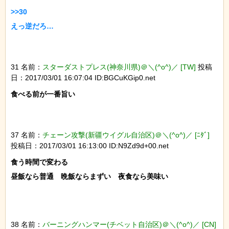
>>30

えっ逆だろ…

31 名前：
スターダストプレス(神奈川県)＠＼(^o^)／ [TW]
投稿
日：2017/03/01 16:07:04 ID:BGCuKGip0.net
食べる前が一番旨い

37 名前：
チェーン攻撃(新疆ウイグル自治区)＠＼(^o^)／ [ﾆﾀﾞ]
投稿日：2017/03/01 16:13:00 ID:N9Zd9d+00.net
食う時間で変わる

昼飯なら普通　晩飯ならまずい　夜食なら美味い

38 名前：
バーニングハンマー(チベット自治区)＠＼(^o^)／ [CN]