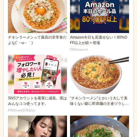
チキンラーメンって最高の非常食だ
Amazon今日も見逃せない！80%O
よな(´・ω・｀)
FF以上が続々登場
PR(Amazon)
SNSアカウントを着実に成長。実は
“チキンラーメン”とかいう大して美
みんなココ使ってます。
味くない癖に即席麺の王者ヅラして
る奴
PR(Dreaw合同会社)