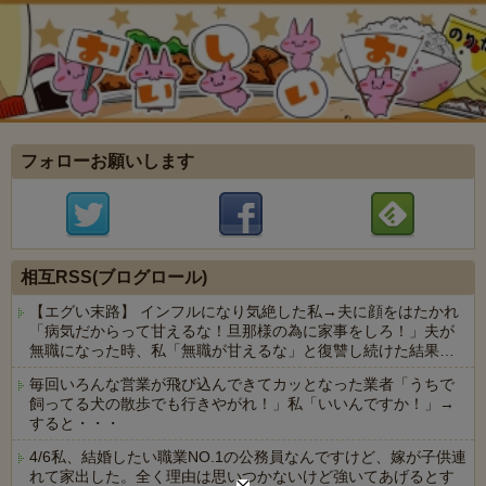
フォローお願いします
相互RSS(ブログロール)
【エグい末路】 インフルになり気絶した私→夫に顔をはたかれ
「病気だからって甘えるな！旦那様の為に家事をしろ！」夫が
無職になった時、私「無職が甘えるな」と復讐し続けた結果…
毎回いろんな営業が飛び込んできてカッとなった業者「うちで
飼ってる犬の散歩でも行きやがれ！」私「いいんですか！」→
すると・・・
4/6私、結婚したい職業NO.1の公務員なんですけど、嫁が子供連
れて家出した。全く理由は思いつかないけど強いてあげるとす