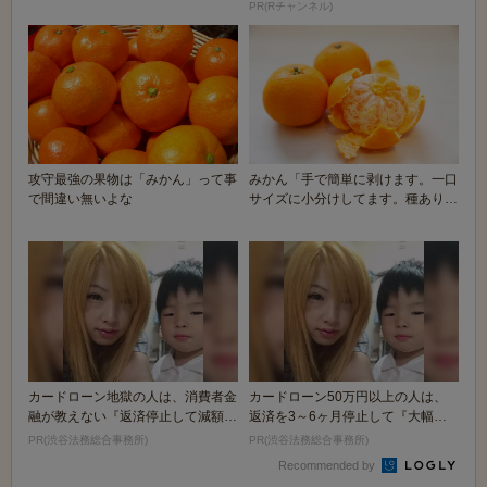
がｗｗｗｗｗｗｗ...
PR(Rチャンネル)
攻守最強の果物は「みかん」って事
みかん「手で簡単に剥けます。一口
で間違い無いよな
サイズに小分けしてます。種ありま
せん。常温でも食...
カードローン地獄の人は、消費者金
カードローン50万円以上の人は、
融が教えない『返済停止して減額・
返済を3～6ヶ月停止して『大幅に
免除する方法』で...
減額してから返済...
PR(渋谷法務総合事務所)
PR(渋谷法務総合事務所)
Recommended by