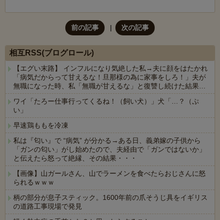
前の記事
次の記事
相互RSS(ブログロール)
【エグい末路】 インフルになり気絶した私→夫に顔をはたかれ
「病気だからって甘えるな！旦那様の為に家事をしろ！」夫が
無職になった時、私「無職が甘えるな」と復讐し続けた結果…
ワイ「たろー仕事行ってくるね！（飼い犬）」犬「…？（ぷ
い」
早速鶏ももを冷凍
私は『匂い』で “病気” が分かる→ある日、義弟嫁の子供から
「ガンの匂い」がし始めたので、夫経由で「ガンではないか」
と伝えたら怒って絶縁、その結果・・・
【画像】山ガールさん、山でラーメンを食べたらおじさんに怒
られるｗｗｗ
柄の部分が息子スティック。1600年前の爪そうじ具をイギリス
の道路工事現場で発見