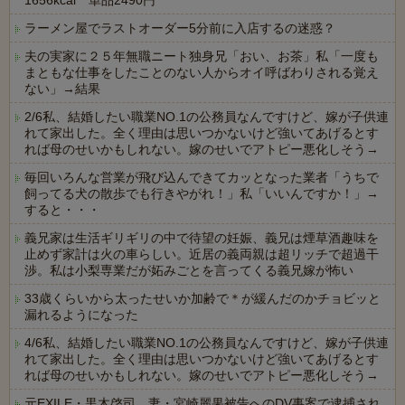
1656kcal 単品2490円
ラーメン屋でラストオーダー5分前に入店するの迷惑？
夫の実家に２５年無職ニート独身兄「おい、お茶」私「一度も
まともな仕事をしたことのない人からオイ呼ばわりされる覚え
ない」→結果
2/6私、結婚したい職業NO.1の公務員なんですけど、嫁が子供連
れて家出した。全く理由は思いつかないけど強いてあげるとす
れば母のせいかもしれない。嫁のせいでアトピー悪化しそう→
毎回いろんな営業が飛び込んできてカッとなった業者「うちで
飼ってる犬の散歩でも行きやがれ！」私「いいんですか！」→
すると・・・
義兄家は生活ギリギリの中で待望の妊娠、義兄は煙草酒趣味を
止めず家計は火の車らしい。近居の義両親は超リッチで超過干
渉。私は小梨専業だが妬みごとを言ってくる義兄嫁が怖い
33歳くらいから太ったせいか加齢で＊が緩んだのかチョビッと
漏れるようになった
4/6私、結婚したい職業NO.1の公務員なんですけど、嫁が子供連
れて家出した。全く理由は思いつかないけど強いてあげるとす
れば母のせいかもしれない。嫁のせいでアトピー悪化しそう→
元EXILE・黒木啓司、妻・宮崎麗果被告へのDV事案で逮捕され