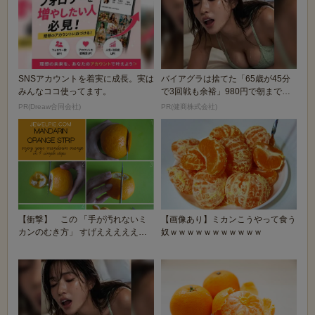
SNSアカウントを着実に成長。実は
バイアグラは捨てた「65歳が45分
みんなココ使ってます。
で3回戦も余裕」980円で朝まで絶
好調！
PR(Dreaw合同会社)
PR(健商株式会社)
【衝撃】 この 「手が汚れないミ
【画像あり】ミカンこうやって食う
カンのむき方」 すげええええええ
奴ｗｗｗｗｗｗｗｗｗｗｗ
えええ！！！！！...