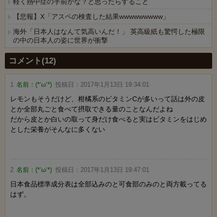
軽く熱中症の手前かな？と思ったらすること
【悲報】X「アスペの検査した結果wwwwwwwww」
海外「日本人はなんて気高いんだ！」 英高級紙も驚愕した極限
の中の日本人の姿に世界が衝撃
Powered by livedoor 相互RSS
コメント(12)
1
名前：
(*‘ω‘*)
投稿日：
2017年1月13日 19:34:01
レモンもそうだけど、柑橘系のビタミンCが多いって話は外の皮
とか全部丸ごと食べて摂取できる量のことなんだよね
だから皮とか白いの取って身だけ食べると実はビタミンをはじめ
とした栄養がそんなに多くない
2
名前：
(*‘ω‘*)
投稿日：
2017年1月13日 19:47:01
日本食品標準成分表は全部込みのと可食部のみのと両方載ってる
はず。