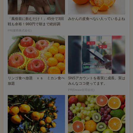
「風俗前に飲むだけ！」45分で3回
みかんの皮食べない人っているよね
戦も余裕！980円で朝まで絶好調
PR(健商株式会社)
リンゴ食べ放題 ｖｓ ミカン食べ
SNSアカウントを着実に成長。実は
放題
みんなココ使ってます。
PR(Dreaw合同会社)