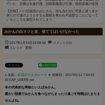
ていた 宮崎は全身打撲、頭部裂傷及び打撲、頸部損傷の怪我
【悲報】パパ活疑惑のおじさん、待ち合わせに写真と違う女が
来たので逃げようとするも眼鏡を奪われ可哀想なことになって
いるところを激写されてしまう…
Powered by livedoor 相互RSS
みかんの白スジと皮、捨ててはいけなかった
2017年1月13日19:00:44
コメント(12)
スレッド
果物
1 名前：
砂漠のマスカレード ★
投稿日：2017/01/12 7:54:01
ID:CAP_USER9.net
冬の代表的な果物といえばみかん。

暖かい部屋でみかんを食べながらまったり過ごす時間はたまりま
せんよね。
