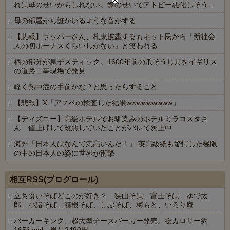
れば母のせいかもしれない。嫁のせいでアトピー悪化しそう→
母の部屋から誰かいるような音がする
【悲報】ラッパーさん、札束披露するもネット民から「新社会
人の初ボーナスくらいしかない」と笑われる
柄の部分が息子スティック。1600年前の爪そうじ具をイギリス
の道路工事現場で発見
軽く熱中症の手前かな？と思ったらすること
【悲報】X「アスペの検査した結果wwwwwwwww」
【ディズニー】高級ホテルでお馴染みのホテルミラコスタさ
ん 値上げして改悪していたことがバレて炎上中
海外「日本人はなんて気高いんだ！」 英高級紙も驚愕した極限
の中の日本人の姿に世界が衝撃
Powered by livedoor 相互RSS
相互RSS(ブログロール)
立ち食いそばどこのが好き？ 狭山そば、富士そば、ゆで太
郎、小諸そば、箱根そば、しぶそば、梅もと、いろり庵
バーガーキング、超大型チーズバーガー発売。総カロリー約