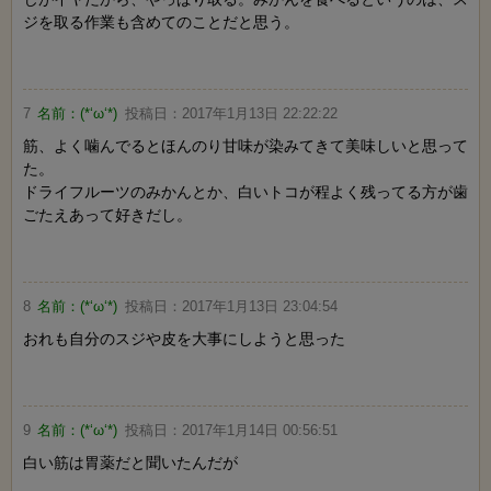
ジを取る作業も含めてのことだと思う。
7
名前：
(*‘ω‘*)
投稿日：
2017年1月13日 22:22:22
筋、よく噛んでるとほんのり甘味が染みてきて美味しいと思って
た。
ドライフルーツのみかんとか、白いトコが程よく残ってる方が歯
ごたえあって好きだし。
8
名前：
(*‘ω‘*)
投稿日：
2017年1月13日 23:04:54
おれも自分のスジや皮を大事にしようと思った
9
名前：
(*‘ω‘*)
投稿日：
2017年1月14日 00:56:51
白い筋は胃薬だと聞いたんだが