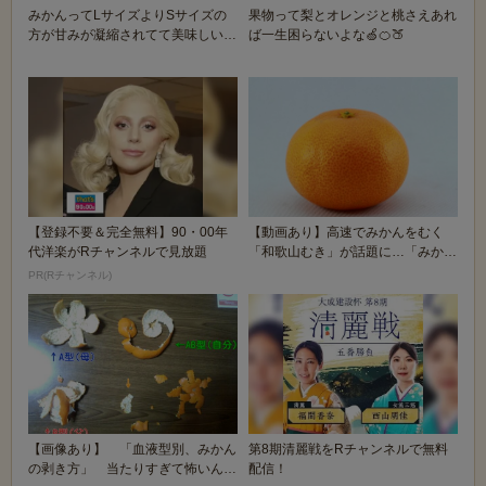
みかんってLサイズよりSサイズの
果物って梨とオレンジと桃さえあれ
方が甘みが凝縮されてて美味しいっ
ば一生困らないよな🍏🍊🍑
てマジなの？
【登録不要＆完全無料】90・00年
【動画あり】高速でみかんをむく
代洋楽がRチャンネルで見放題
「和歌山むき」が話題に…「みかん
の本場は強かった」
PR(Rチャンネル)
【画像あり】 「血液型別、みかん
第8期清麗戦をRチャンネルで無料
の剥き方」 当たりすぎて怖いんだ
配信！