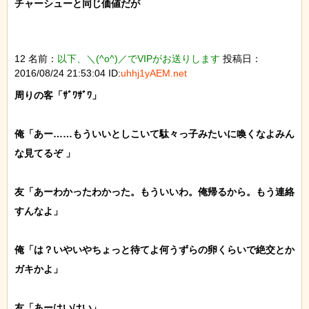
チャーシューと同じ価値だが

12 名前：
以下、＼(^o^)／でVIPがお送りします
投稿日：
2016/08/24 21:53:04 ID:
uhhj1yAEM.net
周りの客「ｻﾞﾜｻﾞﾜ」

俺「あー……もういいとしこいて駄々っ子みたいに喚くなよみん
な見てるぞ 」

友「あーわかったわかった。もういいわ。俺帰るから。もう連絡
すんなよ」

俺「は？いやいやちょっと待てよ何うずらの卵くらいで絶交とか
ガキかよ」

友「あーはいはい」
