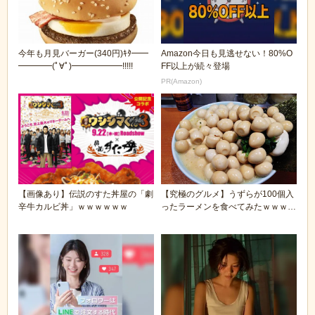
今年も月見バーガー(340円)ｷﾀ━━
Amazon今日も見逃せない！80%O
━━━━(ﾟ∀ﾟ)━━━━━━!!!!!
FF以上が続々登場
PR(Amazon)
【画像あり】伝説のすた丼屋の「劇
【究極のグルメ】うずらが100個入
辛牛カルビ丼」ｗｗｗｗｗｗ
ったラーメンを食べてみたｗｗｗｗ
ｗｗ