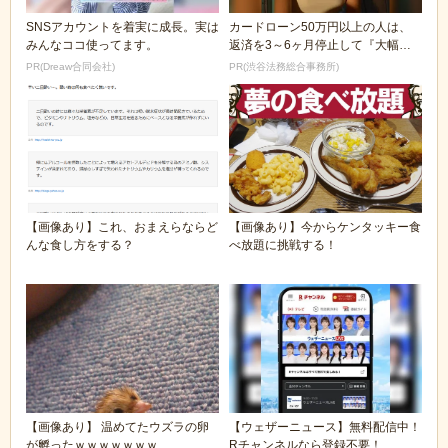
SNSアカウントを着実に成長。実は
カードローン50万円以上の人は、
みんなココ使ってます。
返済を3～6ヶ月停止して『大幅に
減額してから返済...
PR(Dreaw合同会社)
PR(渋谷法務総合事務所)
【画像あり】これ、おまえらならど
【画像あり】今からケンタッキー食
んな食し方をする？
べ放題に挑戦する！
【画像あり】 温めてたウズラの卵
【ウェザーニュース】無料配信中！
が孵ったｗｗｗｗｗｗｗ
Rチャンネルなら登録不要！