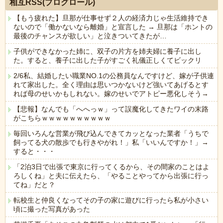
相互RSS(ブログロール)
【もう疲れた】旦那が仕事せず２人の経済力じゃ生活維持でき
ないので「働かないなら離婚」と宣言した → 旦那は「ホントの
最後のチャンスが欲しい」と泣きついてきたが…
子供ができなかった姉に、双子の片方を姉夫婦に養子に出し
た。すると、養子に出した子がすごく礼儀正しくてビックリ
2/6私、結婚したい職業NO.1の公務員なんですけど、嫁が子供連
れて家出した。全く理由は思いつかないけど強いてあげるとす
れば母のせいかもしれない。嫁のせいでアトピー悪化しそう→
【悲報】なんでも「へへっｗ」って誤魔化してきたワイの末路
がこちらｗｗｗｗｗｗｗｗｗｗ
毎回いろんな営業が飛び込んできてカッとなった業者「うちで
飼ってる犬の散歩でも行きやがれ！」私「いいんですか！」→
すると・・・
「2泊3日で出張で東京に行ってくるから、その間家のことはよ
ろしくね」と夫に伝えたら、「やることやってから出張に行っ
てね」だと？
転校生と仲良くなってその子の家に遊びに行ったら私が小さい
頃に撮った写真があった