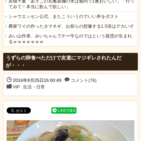
若槻千夏「あそこの丸亀製麺の水は都内で1番おいしい」「行っ
てみて！本当に飲んで欲しい」
シャウエッセン公式、またこういうのでいい丼をポスト
農家ワイの作ったタマネギ、お前らの想像する1.5倍はデカいぞ
みい山作者、みいちゃんでチー牛なのではという疑惑が生まれ
るｗｗｗｗｗｗｗ
Powered by livedoor 相互RSS
うずらの卵食べただけで友達にマジギレされたんだ
が・・・
2016年8月25日15:00:49
コメント(76)
VIP
生活・日常