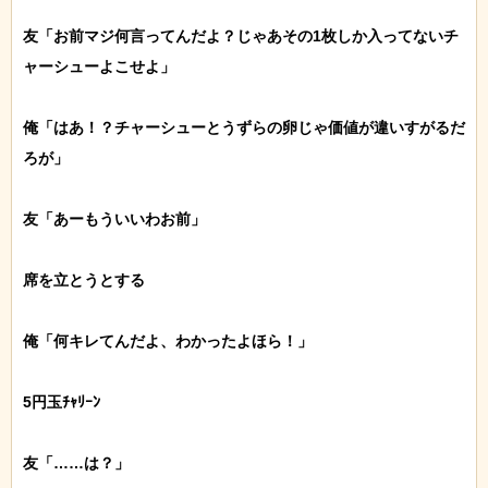
友「お前マジ何言ってんだよ？じゃあその1枚しか入ってないチ
ャーシューよこせよ」

俺「はあ！？チャーシューとうずらの卵じゃ価値が違いすがるだ
ろが」

友「あーもういいわお前」

席を立とうとする

俺「何キレてんだよ、わかったよほら！」

5円玉ﾁｬﾘｰﾝ

友「……は？」
