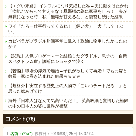
【エグい末路】 インフルになり気絶した私→夫に顔をはたかれ
「病気だからって甘えるな！旦那様の為に家事をしろ！」夫が
無職になった時、私「無職が甘えるな」と復讐し続けた結果…
ワイ「たろー仕事行ってくるね！（飼い犬）」犬「…？（ぷ
い」
カピバラがブラジル州議事堂に乱入！政治に物申したかったの
か？
【悲報】人気プロゲーマーと結婚したグラドル、息子の「自閉
スペクトラム症」診断にショックで泣く
【苦悩】職場の浮気で離婚→子供が欲しくて再婚！でも元嫁と
教員一家に巻き込まれた結果ｗｗｗｗ
【規格外】実在する歴史上の人物で「こいつチートだろ…」と
思った奴あげてけ
海外「日本人はなんて気高いんだ！」 英高級紙も驚愕した極限
の中の日本人の姿に世界が衝撃
Powered by livedoor 相互RSS
コメント(76)
1
名前：
(*‘ω‘*)
投稿日：
2016年8月25日 15:07:04