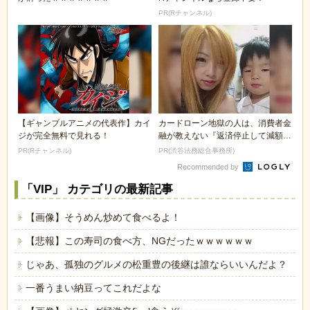
PR(Rチャンネル)
【ギャンブルアニメの代表作】カイ
カードローン地獄の人は、消費者金
ジが完全無料で見れる！
融が教えない『返済停止して減額・
免除する方法』で...
PR(Rチャンネル)
PR(渋谷法務総合事務所)
Recommended by
「VIP」 カテゴリの最新記事
【画像】そうめん炒めて食べるよ！
【悲報】この寿司の食べ方、NGだったｗｗｗｗｗｗ
じゃあ、孤独のグルメの松重豊の後継は誰ならいいんだよ？
一番うまい納豆ってこれだよな