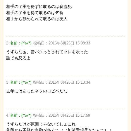
相手の了承を得ずに取るのは窃盗犯
相手の了承を得て取るのは乞食
相手から勧められて取るのは友人
2
名前：
(*‘ω‘*)
投稿日：
2016年8月25日 15:08:33
うずらなぁ、昔パクっとされてツレを殴った
誰でも怒るよ
3
名前：
(*‘ω‘*)
投稿日：
2016年8月25日 15:13:34
去年にはあったネタのコピペだな
4
名前：
(*‘ω‘*)
投稿日：
2016年8月25日 15:17:59
うずらだけが原因じゃないでしょこれ
普段から不躾な言動が多くていい加減愛想尽きたんでしょ