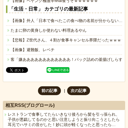
【画像】ペヤング極激辛final食うぞｗｗｗｗｗｗ
「生活・日常」 カテゴリの最新記事
【画像】外人「日本で食べたこの食べ物の名前が分からない…も
たまに卵の黄身しか使わない料理あるやん
【悲報】Z世代さん、４割が食事キャンセル界隈だったｗｗｗｗ
【画像】避難飯、レベチ
客「嫌ああああああああああああ！パック詰めの釜揚げしらすに
前の記事
次の記事
相互RSS(ブログロール)
レストランで食事してたらいきなり後ろから髪を引っ張られ、
子供が悪戯してるのかと思い注意しようと振り向こうとしたら
耳元でハサミの音がした！妙に頭が軽くなったと思ったら…