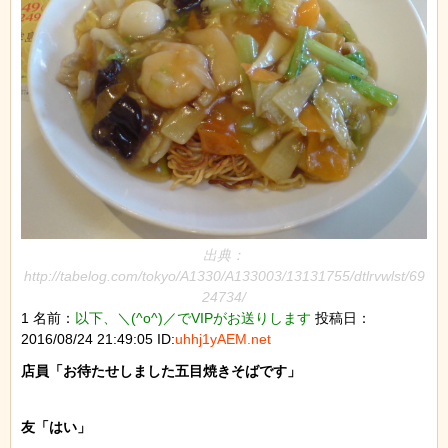
出典：
http://tabelog.com/tokyo/A1330/A133003/13131755/dtlrvwlst/69
24734/
1 名前：
以下、＼(^o^)／でVIPがお送りします
投稿日：
2016/08/24 21:49:05 ID:
uhhj1yAEM.net
店員「お待たせしました五目焼きそばです」

友「はい」
