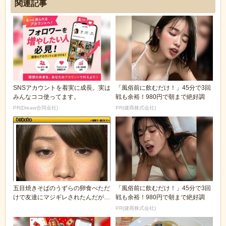
関連記事
SNSアカウントを着実に成長。実は
「風俗前に飲むだけ！」45分で3回
みんなココ使ってます。
戦も余裕！980円で朝まで絶好調
PR(Dreaw合同会社)
PR(健商株式会社)
五目焼きそばのうずらの卵食べただ
「風俗前に飲むだけ！」45分で3回
けで友達にマジギレされたんだが
戦も余裕！980円で朝まで絶好調
(´・ω・｀)
PR(健商株式会社)