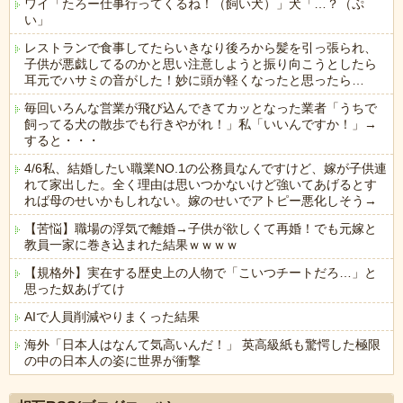
ワイ「たろー仕事行ってくるね！（飼い犬）」犬「…？（ぷ
い」
レストランで食事してたらいきなり後ろから髪を引っ張られ、
子供が悪戯してるのかと思い注意しようと振り向こうとしたら
耳元でハサミの音がした！妙に頭が軽くなったと思ったら…
毎回いろんな営業が飛び込んできてカッとなった業者「うちで
飼ってる犬の散歩でも行きやがれ！」私「いいんですか！」→
すると・・・
4/6私、結婚したい職業NO.1の公務員なんですけど、嫁が子供連
れて家出した。全く理由は思いつかないけど強いてあげるとす
れば母のせいかもしれない。嫁のせいでアトピー悪化しそう→
【苦悩】職場の浮気で離婚→子供が欲しくて再婚！でも元嫁と
教員一家に巻き込まれた結果ｗｗｗｗ
【規格外】実在する歴史上の人物で「こいつチートだろ…」と
思った奴あげてけ
AIで人員削減やりまくった結果
海外「日本人はなんて気高いんだ！」 英高級紙も驚愕した極限
の中の日本人の姿に世界が衝撃
Powered by livedoor 相互RSS