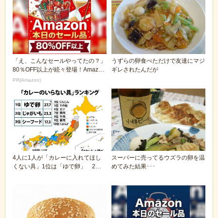
「え、こんなセールやってたの？」
うずらの卵食べただけで友達にマジ
80％OFF以上が続々登場！Amazon
ギレされたんだが
の本気が...
PR(Amazon)
4人に1人が「カレーに入れてほし
スーパーに売ってるウズラの卵を温
くない具」1位は「ゆで卵」 2位
めてみた結果･･･
になんと「じゃが...