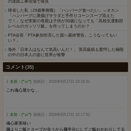
の道路工事現場で発見
帰省した私（29歳事務職）「ハンバーグ食べたい」→オカン
「ハンバーグに唐揚げサラダと手作りコーンスープ添えた
で！」なぜ実家の母親は子供が30歳になっても「高校生運動部
レベルのガッツリ飯」を作ってしまうのか？
PTA会長「PTA参加拒否した親へ最終警告。こうなってもい
い？」
海外「日本人はなんて気高いんだ！」 英高級紙も驚愕した極限
の中の日本人の姿に世界が衝撃
Powered by livedoor 相互RSS
コメント(35)
1
名前：
(*‘ω‘*)
投稿日：
2016年8月17日 22:16:31
これ魂心屋かな…
2
名前：
(*‘ω‘*)
投稿日：
2016年8月17日 22:17:52
魂心家美味い
麺よりご飯とスープが合うから麺半分にしてご飯おかわりしてる