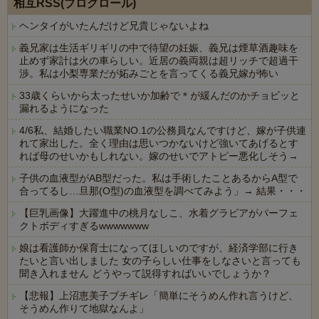
相互RSS(ブログロール)
ヘンタイがいたんだけど兄貴じゃないよね
義兄家は生活ギリギリの中で待望の妊娠、義兄は煙草酒趣味を
止めず家計は火の車らしい。近居の義両親は超リッチで超過干
渉。私は小梨専業だが妬みごとを言ってくる義兄嫁が怖い
33歳くらいから太ったせいか加齢で＊が緩んだのかチョビッと
漏れるようになった
4/6私、結婚したい職業NO.1の公務員なんですけど、嫁が子供連
れて家出した。全く理由は思いつかないけど強いてあげるとす
れば母のせいかもしれない。嫁のせいでアトピー悪化しそう→
子供の血液型がAB型だった。私は手術したことあるからA型で
合ってるし…旦那(O型)の血液型を調べてみよう」→ 結果・・・
【巨乳画像】大躍進中の桃月なしこ、水着グラビアがパーフェ
クトボディすぎるwwwwwww
娘は看護師か保育士になってほしいのですが、経済学部に行き
たいと言い出しました 女の子らしい仕事をしなさいと言っても
聞き入れません どうやって説得すればいいでしょうか？
【悲報】上沼恵美子ブチギレ「簡単にそうめん作れ言うけど、
そうめん作りて地獄なんよ」