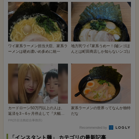
ワイ家系ラーメン担当大臣、家系ラ
地方民ワイ｢家系うめー！(嘘ンゴほ
ーメンは硬め濃いめ多めに統一
んとは町田商店しか知らないンゴ)｣
カードローン50万円以上の人は、
家系ラーメンの世界ってなんか独特
返済を3～6ヶ月停止して『大幅に
だな
減額してから返済...
PR(渋谷法務総合事務所)
Recommended by
「インスタント麺」 カテゴリの最新記事