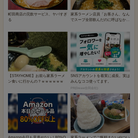
町田商店の完飲サービス、ヤバすぎ
家系ラーメン店員「お客さん、なん
る
でスープ全部飲んだのに呼ばなかっ
たんスか？？」
【STAYHOME】お前ら家系ラーメ
SNSアカウントを着実に成長。実は
ン食いに行かんの？ｗｗｗｗｗｗ
みんなココ使ってます。
PR(Dreaw合同会社)
Amazon今日も見逃せない！80%O
家系ラーメンでご飯頼まないやつい