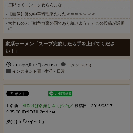
二郎ってニンニク要らんよな
【画像】謎の中華料理来たったｗｗｗｗｗｗｗ
大竹しのぶ「戦争放棄の国であり続けよう」←この投稿が話題
に
Powered by livedoor 相互RSS
家系ラーメン「スープ完飲したら手を上げてくださ
い！」
2016年8月17日22:00:21
コメント(35)
インスタント麺
生活・日常
1 名前：
風吹けば名無し＠＼(^o^)／
投稿日：2016/08/17
9:35:00 ID:9Et7IH2md.net
彡()()「ハイっ！」
