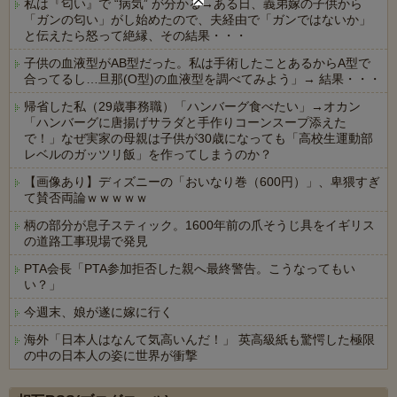
私は『匂い』で “病気” が分かる→ある日、義弟嫁の子供から
「ガンの匂い」がし始めたので、夫経由で「ガンではないか」
と伝えたら怒って絶縁、その結果・・・
子供の血液型がAB型だった。私は手術したことあるからA型で
合ってるし…旦那(O型)の血液型を調べてみよう」→ 結果・・・
帰省した私（29歳事務職）「ハンバーグ食べたい」→オカン
「ハンバーグに唐揚げサラダと手作りコーンスープ添えた
で！」なぜ実家の母親は子供が30歳になっても「高校生運動部
レベルのガッツリ飯」を作ってしまうのか？
【画像あり】ディズニーの「おいなり巻（600円）」、卑猥すぎ
て賛否両論ｗｗｗｗｗ
柄の部分が息子スティック。1600年前の爪そうじ具をイギリス
の道路工事現場で発見
PTA会長「PTA参加拒否した親へ最終警告。こうなってもい
い？」
今週末、娘が遂に嫁に行く
海外「日本人はなんて気高いんだ！」 英高級紙も驚愕した極限
の中の日本人の姿に世界が衝撃
Powered by livedoor 相互RSS