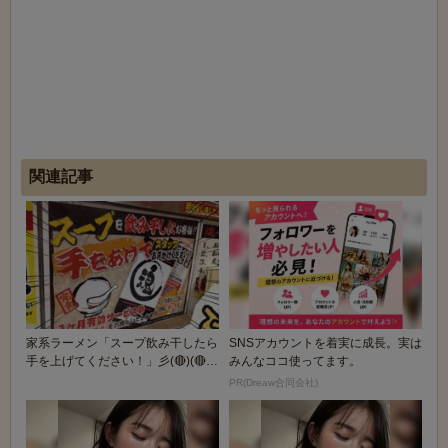
関連記事
家系ラーメン「スープ飲み干したら
SNSアカウントを着実に成長。実は
手を上げてください！」彡(🔴)(🔴)
みんなココ使ってます。
「？！」
PR(Dreaw合同会社)