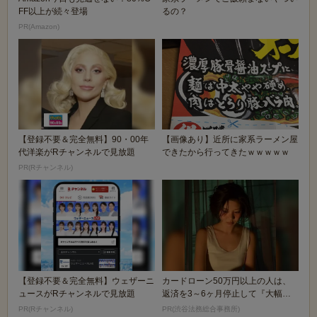
FF以上が続々登場
るの？
PR(Amazon)
【登録不要＆完全無料】90・00年
【画像あり】近所に家系ラーメン屋
代洋楽がRチャンネルで見放題
できたから行ってきたｗｗｗｗｗ
PR(Rチャンネル)
【登録不要＆完全無料】ウェザーニ
カードローン50万円以上の人は、
ュースがRチャンネルで見放題
返済を3～6ヶ月停止して『大幅に
減額してから返済...
PR(Rチャンネル)
PR(渋谷法務総合事務所)