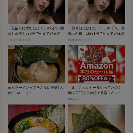
「風俗前に飲むだけ！」45分で3回
「風俗前に飲むだけ！」45分で3回
戦も余裕！980円で朝まで絶好調
戦も余裕！1日31円で朝まで絶好調
PR(健商株式会社)
PR(健商株式会社)
家系ラーメンってそんなに美味しい
「え、こんなセールやってたの？」
か(´・ω・｀)？
80％OFF以上が続々登場！Amazon
の本気が...
PR(Amazon)