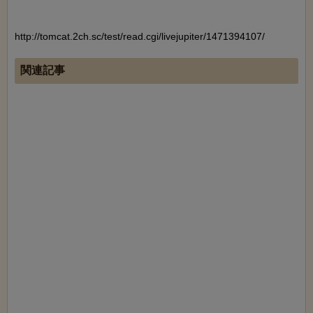
http://tomcat.2ch.sc/test/read.cgi/livejupiter/1471394107/
関連記事