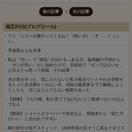
前の記事
次の記事
相互RSS(ブログロール)
ワイ「たろー仕事行ってくるね！（飼い犬）」犬「…？（ぷ
い」
早速鶏ももを冷凍
私は『匂い』で “病気” が分かる→ある日、義弟嫁の子供から
「ガンの匂い」がし始めたので、夫経由で「ガンではないか」
と伝えたら怒って絶縁、その結果・・・
夫が首を吊った。気に入らないと私を殴るウトとそれを傍観す
るトメに生活費をくれない夫…地獄の義実家をでて離婚しよう
としたら…夫にはとんでもない秘密があった
【画像】 うちの猫、私が見ててあげないとご飯食べないのなん
でなん
【動画】ショートスリーパーで有名な人、視聴者から「寝た方
がいい」と言われブチギレ
柄の部分が息子スティック。1600年前の爪そうじ具をイギリス