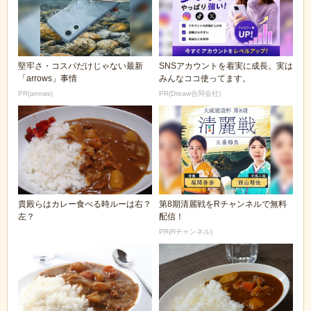
堅牢さ・コスパだけじゃない最新
SNSアカウントを着実に成長。実は
「arrows」事情
みんなココ使ってます。
PR(arrows)
PR(Dreaw合同会社)
貴殿らはカレー食べる時ルーは右？
第8期清麗戦をRチャンネルで無料
左？
配信！
PR(Rチャンネル)