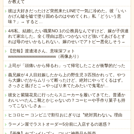
か教えて
彼は大好きだったけど突然来たLINEで一気に冷めた。彼「いい
かげん嘘を嘘で塗り固めるのはやめてくれ」私「どういう意
味？」→ すると…
4/6私、結婚したい職業NO.1の公務員なんですけど、嫁が子供連
れて家出した。全く理由は思いつかないけど強いてあげるとす
れば母のせいかもしれない。嫁のせいでアトピー悪化しそう→
【悲報】渡邊渚さん、意味深フォト
wwwwwwwwwwwwwwww（画像あり）
上司が「頭痛いから帰るわ」って帰宅したことが衝撃的だった
義兄嫁が４人目妊娠したから上の野生児３匹預かれって。やつ
ら大嫌いだからムリって断ったけど、絶対にやってくるはず。
さっさと逃げとこ→やっぱり来てたみたいで鬼電が…
彼女と紫陽花見に行ったらスニーカーを履いてきてた。普通か
わいいぺたんこ靴とかじゃないの？コーヒーや手作り菓子も持
ってこないしさぁ…
ヒコロヒー コンビニで割引おにぎりは〝絶対買わない〟理由
ラーメン屋でラストオーダー5分前に入店するの迷惑？
【画像】セブンイレブン、ついに神商品を販売