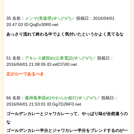
35 名前：
メンマ(青森県)＠＼(^o^)／
投稿日：2016/04/01
20:47:03 ID:QojEv30R0.net
あっさり流れて終わる中でよく気付いたというかよく見てるな

51 名前：
アキレス腱固め(公衆電話)＠＼(^o^)／
投稿日：
2016/04/01 21:08:05 ID:vslCl7iX0.net
左がルーであるべき

66 名前：
魔神風車固め(やわらか銀行)＠＼(^o^)／
投稿日：
2016/04/01 21:53:01 ID:Gg7DJ9iF0.net
ゴールデンカレーとジャワカレーって、やっぱり味が全然違うの
な

ゴールデンカレー半分とジャワカレー半分をブレンドするのが一