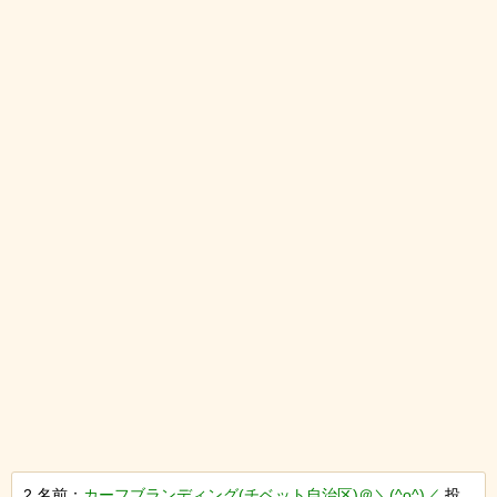
2 名前：
カーフブランディング(チベット自治区)＠＼(^o^)／
投