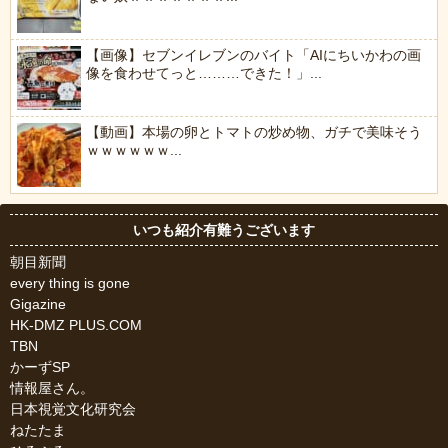
【画像】セブンイレブンのバイト「AIにちいかわの画
像を食わせてっと………できた！」...
【動画】本場の卵とトマトの炒め物、ガチで美味そう
ｗｗｗｗｗｗ...
いつも紹介有難うございます
朝目新聞
every thing is gone
Gigazine
HK-DMZ PLUS.COM
TBN
かーずSP
情報屋さん。
日本視覚文化研究会
ねたたま