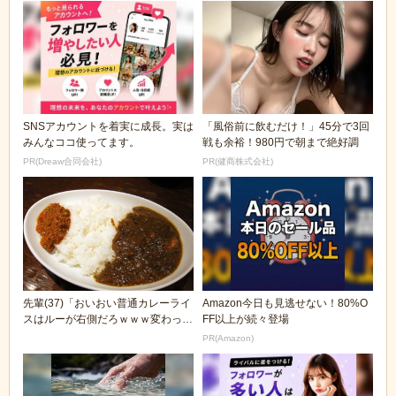
SNSアカウントを着実に成長。実は
「風俗前に飲むだけ！」45分で3回
みんなココ使ってます。
戦も余裕！980円で朝まで絶好調
PR(Dreaw合同会社)
PR(健商株式会社)
先輩(37)「おいおい普通カレーライ
Amazon今日も見逃せない！80%O
スはルーが右側だろｗｗｗ変わって
FF以上が続々登場
んなぁお前さ...
PR(Amazon)