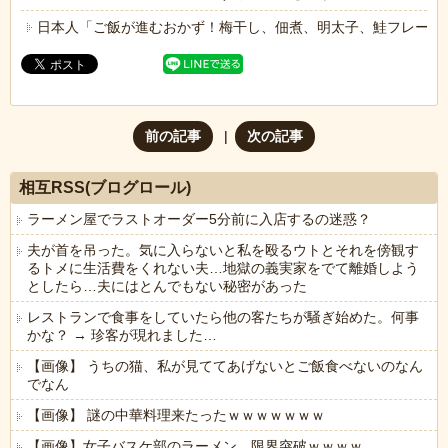
日本人「ご飯が進むおかず！梅干し、佃煮、明太子、鮭フレーク
前の記事
次の記事
相互RSS(ブログロール)
ラーメン屋でラストオーダー5分前に入店するの迷惑？
夫が首を吊った。気に入らないと私を殴るウトとそれを傍観す
るトメに生活費をくれない夫…地獄の義実家をでて離婚しよう
としたら…夫にはとんでもない秘密があった
レストランで食事をしていたら他の客たちが騒ぎ始めた。何事
かな？ → 珍客が現れました…
【画像】 うちの猫、私が見ててあげないとご飯食べないのなん
でなん
【画像】 謎の中華料理来たったｗｗｗｗｗｗｗ
【画像】女子バスケ部のラーメン、限界突破ｗｗｗｗ