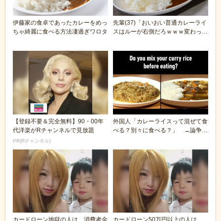
伊藤家の食卓であったカレーをめっ
先輩(37)「おいおい普通カレーライ
ちゃ綺麗に食べる方法凄過ぎワロタ
スはルーが右側だろｗｗｗ変わって
んなぁお前さ...
【登録不要＆完全無料】90・00年
外国人「カレーライスって混ぜて食
代洋楽がRチャンネルで見放題
べる？別々に食べる？」 →論争に
なってしまう
PR(Rチャンネル)
カードローン地獄の人は、消費者金
カードローン50万円以上の人は、