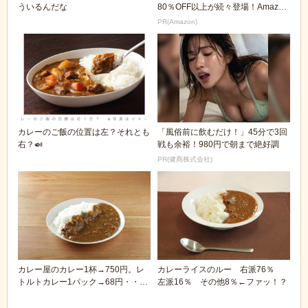
ういるんだな
80％OFF以上が続々登場！Amazon
の本気が...
PR(Amazon)
カレーのご飯の位置は左？それとも
「風俗前に飲むだけ！」45分で3回
右？🍛
戦も余裕！980円で朝まで絶好調
PR(健商株式会社)
カレー屋のカレー1杯→750円。レ
カレーライスのルー 右派76％
トルトカレー1パック→68円・・・
左派16％ その他8％←ファッ！？
🤔