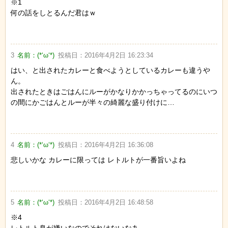
※1
何の話をしとるんだ君はｗ
3
名前：
(*‘ω‘*)
投稿日：
2016年4月2日 16:23:34
はい、と出されたカレーと食べようとしているカレーも違うや
ん。
出されたときはごはんにルーがかなりかかっちゃってるのにいつ
の間にかごはんとルーが半々の綺麗な盛り付けに…
4
名前：
(*‘ω‘*)
投稿日：
2016年4月2日 16:36:08
悲しいかな カレーに限っては レトルトが一番旨いよね
5
名前：
(*‘ω‘*)
投稿日：
2016年4月2日 16:48:58
※4