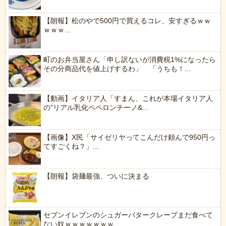
【朗報】松のやで500円で買えるコレ、安すぎるｗｗ
ｗｗｗ...
町のお弁当屋さん「申し訳ないが消費税1%になったら
その分商品代を値上げするわ」 「うちも！...
【動画】イタリア人「すまん、これが本場イタリア人
の”リアル乳化ペペロンチーノ&...
【画像】X民「サイゼリヤってこんだけ頼んで950円っ
てすごくね？」...
【朗報】袋麺最強、ついに決まる
セブンイレブンのシュガーバタークレープまだ食べて
ない奴ｗｗｗｗｗｗｗ...