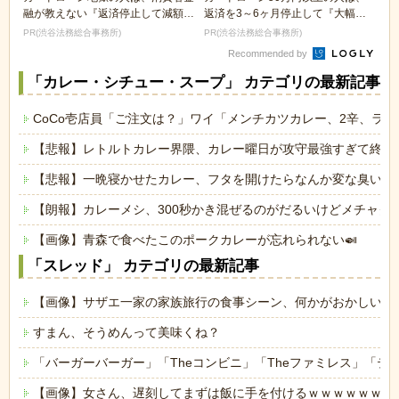
融が教えない『返済停止して減額・
返済を3～6ヶ月停止して『大幅に
免除する方法』で...
減額してから返済...
PR(渋谷法務総合事務所)
PR(渋谷法務総合事務所)
Recommended by
「カレー・シチュー・スープ」 カテゴリの最新記事
CoCo壱店員「ご注文は？」ワイ「メンチカツカレー、2辛、ライス
【悲報】レトルトカレー界隈、カレー曜日が攻守最強すぎて終わ
【悲報】一晩寝かせたカレー、フタを開けたらなんか変な臭いがす
【朗報】カレーメシ、300秒かき混ぜるのがだるいけどメチャク
【画像】青森で食べたこのポークカレーが忘れられない🍛
「スレッド」 カテゴリの最新記事
【画像】サザエ一家の家族旅行の食事シーン、何かがおかしいｗ
すまん、そうめんって美味くね？
「バーガーバーガー」「Theコンビニ」「Theファミレス」「テ
【画像】女さん、遅刻してまずは飯に手を付けるｗｗｗｗｗｗ