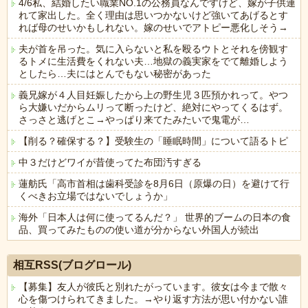
4/6私、結婚したい職業NO.1の公務員なんですけど、嫁が子供連
れて家出した。全く理由は思いつかないけど強いてあげるとす
れば母のせいかもしれない。嫁のせいでアトピー悪化しそう→
夫が首を吊った。気に入らないと私を殴るウトとそれを傍観す
るトメに生活費をくれない夫…地獄の義実家をでて離婚しよう
としたら…夫にはとんでもない秘密があった
義兄嫁が４人目妊娠したから上の野生児３匹預かれって。やつ
ら大嫌いだからムリって断ったけど、絶対にやってくるはず。
さっさと逃げとこ→やっぱり来てたみたいで鬼電が…
【削る？確保する？】受験生の「睡眠時間」について語るトピ
中３だけどワイが昔使ってた布団汚すぎる
蓮舫氏「高市首相は歯科受診を8月6日（原爆の日）を避けて行
くべきお立場ではないでしょうか」
海外「日本人は何に使ってるんだ？」 世界的ブームの日本の食
品、買ってみたものの使い道が分からない外国人が続出
Powered by livedoor 相互RSS
相互RSS(ブログロール)
【募集】友人が彼氏と別れたがっています。彼女は今まで散々
心を傷つけられてきました。→やり返す方法が思い付かない誰