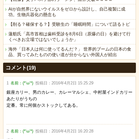
AIが自然界にないウイルスをゼロから設計し、自己複製に成
功。生物兵器化の懸念も
【削る？確保する？】受験生の「睡眠時間」について語るトピ
蓮舫氏「高市首相は歯科受診を8月6日（原爆の日）を避けて行
くべきお立場ではないでしょうか」
海外「日本人は何に使ってるんだ？」 世界的ブームの日本の食
品、買ってみたものの使い道が分からない外国人が続出
Powered by livedoor 相互RSS
コメント(19)
1
名前：
(*‘ω‘*)
投稿日：
2016年4月2日 15:25:29
銀座カリー、男のカレー、カレーマルシェ、中村屋インドカリー
あたりがうちの
定番。常に何個かストックしてある。
2
名前：
(*‘ω‘*)
投稿日：
2016年4月2日 16:20:28