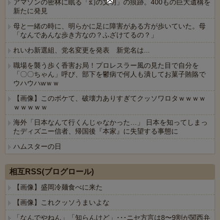
アマゾンの密林に眠る「幻の文明」の痕跡。400もの巨大遺構を
新たに発見
母と一緒の時に、明らかに足に障害がある方が歩いていた。母
「なんであんな歩き方なの？ふざけてるの？」
れいわ新選組、党名変更を発表 新党名は...
職場を襲う歩く香害お局！プロレスラー風の見た目で自分を
「〇〇ちゃん」呼び、部下を鬱病で何人も潰してお菓子賄賂で
ウハウハwｗｗ
【画像】このボケて、破壊力ありすぎてクッソワロタｗｗｗｗ
ｗｗｗｗｗ
海外「日本なんて行くんじゃなかった…」 日本を知ってしまっ
たディズニー信者、帰国後『本家』に失望する事態に
ハムスターの日
Powered by livedoor 相互RSS
相互RSS(ブログロール)
【画像】盛岡冷麺食べに来た
【画像】これクッソうまいよな
「なんでやねん」「知らんけど」･･･ニセ方言は8〜9割が関西弁