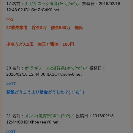
17 名前：
ナガタロックII(庭)＠＼(^o^)／
投稿日：2016/02/18
12:43:02 ID:u0mZrCdK0.net
>>1

27歳失業者　貯金8万　借金550万　俺氏

冷凍うどん2玉　生玉と醤油　100円

20 名前：
ボ ラギノール(滋賀県)＠＼(^o^)／
投稿日：
2016/02/18 12:44:00 ID:1OTCsohv0.net
>>17

昼飯どうこうより借金どうした？(；´Д｀)

21 名前：
メンマ(滋賀県)＠＼(^o^)／
投稿日：2016/02/18
12:44:00 ID:Xhpe+eeY0.net
>>17
