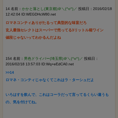
14 名前：
かかと落とし(東京都)＠＼(^o^)／
投稿日：2016/02/18
12:42:04 ID:WEGDHcW80.net
ロマネコンティありがたるって典型的な味盲だろ

玄人最強セレクトはスーパーで売ってる3リットル箱ワイン

値段じゃないってわかるんだよね

154 名前：
男色ドライバー(埼玉県)＠＼(^o^)／
投稿日：
2016/02/18 13:57:03 ID:Wq+eEdCA0.net
>>14

ロマネ・コンティじゃなくてこれはラ・ターシュだよ

いろはすを飲んで、これはコーラだって言ってるくらい違うも
の、気を付けてね。
