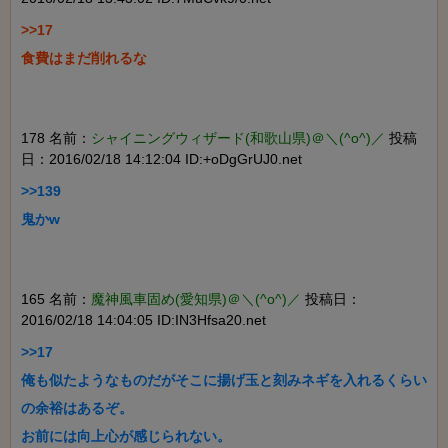
>>17

食費はまだ削れるな

178 名前：
シャイニングウィザード(和歌山県)＠＼(^o^)／
投稿
日：2016/02/18 14:12:04 ID:+oDgGrUJ0.net
>>139

鬼かw

165 名前：
魔神風車固め(愛知県)＠＼(^o^)／
投稿日：
2016/02/18 14:04:05 ID:IN3Hfsa20.net
>>17

俺も似たようなものだがそこに揚げ玉と刻みネギを入れるくらい
の余裕はあるぞ。

お前には向上心が感じられない。
