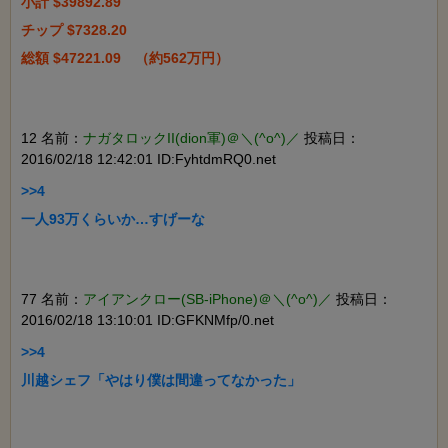
小計 $39892.89

チップ $7328.20

総額 $47221.09　（約562万円）

12 名前：
ナガタロックII(dion軍)＠＼(^o^)／
投稿日：
2016/02/18 12:42:01 ID:FyhtdmRQ0.net
>>4

一人93万くらいか…すげーな

77 名前：
アイアンクロー(SB-iPhone)＠＼(^o^)／
投稿日：
2016/02/18 13:10:01 ID:GFKNMfp/0.net
>>4

川越シェフ「やはり僕は間違ってなかった」
