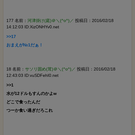
177 名前：
河津掛け(庭)＠＼(^o^)／
投稿日：2016/02/18
14:12:03 ID:XizONHYv0.net
>>17

おまえが№1だぁ！

18 名前：
サソリ固め(茸)＠＼(^o^)／
投稿日：2016/02/18
12:43:03 ID:vuSDFehI0.net
>>1

水が12ドルもすんのかよw

どこで食ったんだ

つーか食い過ぎだろこれ
