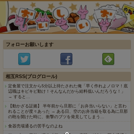
フォローお願いします
相互RSS(ブログロール)
定食屋で注文から5分以上待たされた俺「早く作れよノロマ！底
辺職はキビキビ動け！そんなんだから給料低いんだろうな！」
→ すると…
【動かざる証拠】 半年前から旦那に「お弁当いらない」と言わ
れることが度々あった → ある日、空のお弁当箱を取る為に旦那
の鞄を開けた時に、衝撃のブツを発見してしまう…
食器売場通るの苦手なのよね