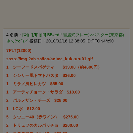
4 名前：
[Φ|(|´|Д|`|)|] BBxed!! 雪崩式ブレーンバスター(東京都)
＠＼(^o^)／
投稿日：2016/02/18 12:38:05 ID:TFON4/x90
?PLT(12000)

sssp://img.2ch.sc/ico/anime_kukkuru01.gif

1　シーフードスパゲティ　　$39.00（約4600円）

1　シシリー風トマトパスタ　$36.00

1　ミラノ風ヒレカツ　$55.00

1　アーティチョーク・サラダ　$18.00

2　パルメザン・チーズ　$28.00

1　LG水　$12.00

5　タウニー40（赤ワイン）　$275.00

2　トリュフのカルパッチョ　$200.00
