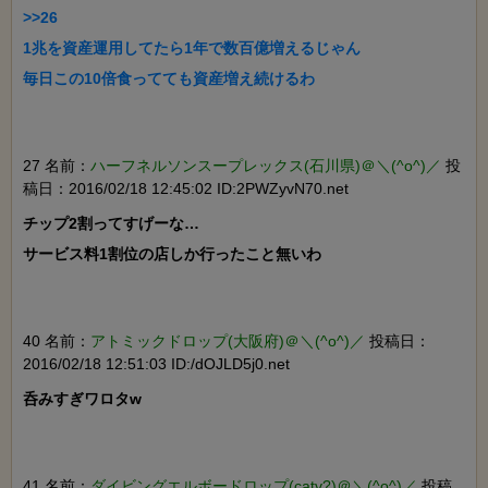
>>26

1兆を資産運用してたら1年で数百億増えるじゃん

毎日この10倍食ってても資産増え続けるわ

27 名前：
ハーフネルソンスープレックス(石川県)＠＼(^o^)／
投
稿日：2016/02/18 12:45:02 ID:2PWZyvN70.net
チップ2割ってすげーな…

サービス料1割位の店しか行ったこと無いわ

40 名前：
アトミックドロップ(大阪府)＠＼(^o^)／
投稿日：
2016/02/18 12:51:03 ID:/dOJLD5j0.net
呑みすぎワロタw

41 名前：
ダイビングエルボードロップ(catv?)＠＼(^o^)／
投稿