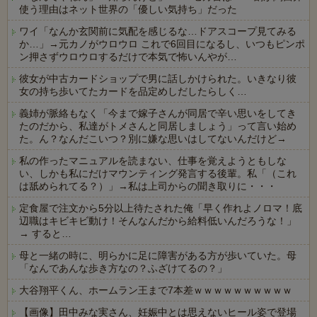
使う理由はネット世界の「優しい気持ち」だった
ワイ「なんか玄関前に気配を感じるな…ドアスコープ見てみる
か…」→元カノがウロウロ これで6回目になるし、いつもピンポ
ン押さずウロウロするだけで本気で怖いんやが…
彼女が中古カードショップで男に話しかけられた。いきなり彼
女の持ち歩いてたカードを品定めしだしたらしく…
義姉が脈絡もなく「今まで嫁子さんが同居で辛い思いをしてき
たのだから、私達がトメさんと同居しましょう」って言い始め
た。ん？なんだこいつ？別に嫌な思いはしてないんだけど→
私の作ったマニュアルを読まない、仕事を覚えようともしな
い、しかも私にだけマウンティング発言する後輩。私「（これ
は舐められてる？）」→私は上司からの聞き取りに・・・
定食屋で注文から5分以上待たされた俺「早く作れよノロマ！底
辺職はキビキビ動け！そんなんだから給料低いんだろうな！」
→ すると…
母と一緒の時に、明らかに足に障害がある方が歩いていた。母
「なんであんな歩き方なの？ふざけてるの？」
大谷翔平くん、ホームラン王まで7本差ｗｗｗｗｗｗｗｗｗｗ
【画像】田中みな実さん、妊娠中とは思えないヒール姿で登場