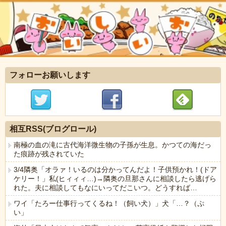
フォローお願いします
相互RSS(ブログロール)
南極の血の滝に古代海洋微生物の子孫が生息。かつての海だっ
た痕跡が残されていた
3/4隣奥「オラァ！いるのは分かってんだよ！子供預かれ！(ドア
ケリー！」私(ヒィィィ…)→隣奥の旦那さんに相談したら逃げら
れた。夫に相談してもなにいってだこいつ。どうすれば…
ワイ「たろー仕事行ってくるね！（飼い犬）」犬「…？（ぷ
い」