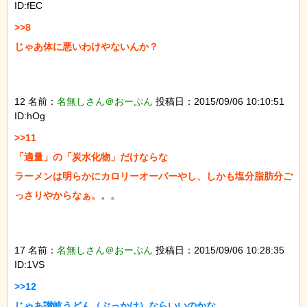
ID:fEC
>>8

じゃあ体に悪いわけやないんか？

12 名前：
名無しさん＠おーぷん
投稿日：2015/09/06 10:10:51
ID:hOg
>>11

「適量」の「炭水化物」だけならな

ラーメンは明らかにカロリーオーバーやし、しかも塩分脂肪分ご
っさりやからなぁ。。。

17 名前：
名無しさん＠おーぷん
投稿日：2015/09/06 10:28:35
ID:1VS
>>12

じゃあ讃岐うどん（ぶっかけ）ならいいのかな
