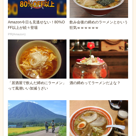
Amazon今日も見逃せない！80%O
飲み会後の締めのラーメンとかいう
FF以上が続々登場
狂気ｗｗｗｗｗｗ
PR(Amazon)
「居酒屋で飲んだ締めにラーメン」
酒の締めってラーメンだよな？
って風潮いい加減うざい