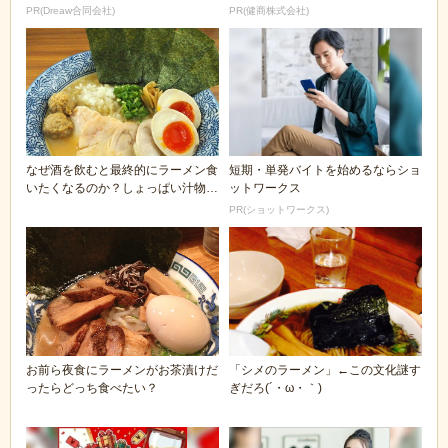
PR(Dreaw合同会社)
PR(健商株式会社)
なぜ酒を飲むと最終的にラーメン食
短期・単発バイトを始めるならショ
いたくなるのか？しょっぱい汁物な
ットワークス
らなんでもいいの...
PR(ショットワークス)
お前ら夜食にラーメンがお茶漬けだ
「シメのラーメン」←この文化謎す
ったらどっち食べたい？
ぎだろ(´・ω・｀)