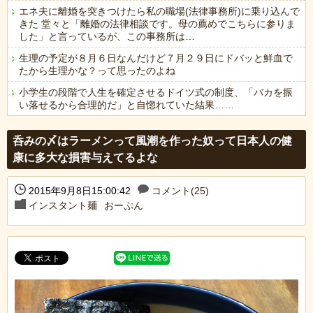
エネ夫に離婚を突きつけたら私の職場(法律事務所)に乗り込んで
きた 堂々と「離婚の法律相談です。母の薦めでこちらに参りま
した」と言っているが、この事務所は…
生理の予定が８月６日なんだけど７月２９日にドバッと鮮血で
たから生理かな？って思ったのよね
小学生の段階で人生を確定させるドイツ式の制度、「バカを振
い落せるから合理的だ」と自惚れていた結果……
Powered by livedoor 相互RSS
呑みの〆はラーメンって風潮を作った奴って日本人の健
康に多大な損害与えてるよな
2015年9月8日15:00:42
コメント(25)
インスタント麺
おーぷん