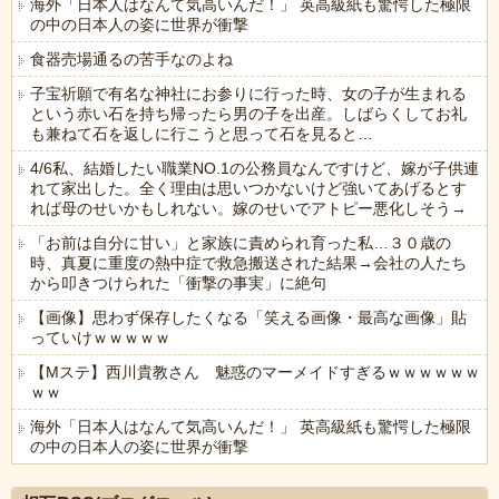
海外「日本人はなんて気高いんだ！」 英高級紙も驚愕した極限
の中の日本人の姿に世界が衝撃
食器売場通るの苦手なのよね
子宝祈願で有名な神社にお参りに行った時、女の子が生まれる
という赤い石を持ち帰ったら男の子を出産。しばらくしてお礼
も兼ねて石を返しに行こうと思って石を見ると…
4/6私、結婚したい職業NO.1の公務員なんですけど、嫁が子供連
れて家出した。全く理由は思いつかないけど強いてあげるとす
れば母のせいかもしれない。嫁のせいでアトピー悪化しそう→
「お前は自分に甘い」と家族に責められ育った私…３０歳の
時、真夏に重度の熱中症で救急搬送された結果→会社の人たち
から叩きつけられた「衝撃の事実」に絶句
【画像】思わず保存したくなる「笑える画像・最高な画像」貼
っていけｗｗｗｗｗ
【Mステ】西川貴教さん 魅惑のマーメイドすぎるｗｗｗｗｗｗ
ｗｗ
海外「日本人はなんて気高いんだ！」 英高級紙も驚愕した極限
の中の日本人の姿に世界が衝撃
Powered by livedoor 相互RSS