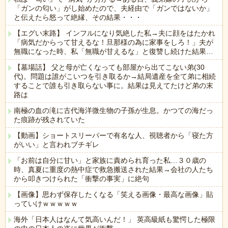
「ガンの匂い」がし始めたので、夫経由で「ガンではないか」
と伝えたら怒って絶縁、その結果・・・
【エグい末路】 インフルになり気絶した私→夫に顔をはたかれ
「病気だからって甘えるな！旦那様の為に家事をしろ！」夫が
無職になった時、私「無職が甘えるな」と復讐し続けた結果…
【墓場話】 父と母が亡くなっても部屋から出てこない弟(30
代)。問題は誰がこいつを引き取るか→結局遺産を全て弟に相続
することで誰も引き取らない事に。結果は見えてたけど弟の末
路は
南極の血の滝に古代海洋微生物の子孫が生息。かつての海だっ
た痕跡が残されていた
【動画】ショートスリーパーで有名な人、視聴者から「寝た方
がいい」と言われブチギレ
「お前は自分に甘い」と家族に責められ育った私…３０歳の
時、真夏に重度の熱中症で救急搬送された結果→会社の人たち
から叩きつけられた「衝撃の事実」に絶句
【画像】思わず保存したくなる「笑える画像・最高な画像」貼
っていけｗｗｗｗｗ
海外「日本人はなんて気高いんだ！」 英高級紙も驚愕した極限