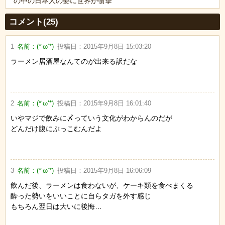
の中の日本人の姿に世界が衝撃
Powered by livedoor 相互RSS
コメント(25)
1
名前：
(*‘ω‘*)
投稿日：
2015年9月8日 15:03:20
ラーメン居酒屋なんてのが出来る訳だな
2
名前：
(*‘ω‘*)
投稿日：
2015年9月8日 16:01:40
いやマジで飲みに〆っていう文化がわからんのだが
どんだけ腹にぶっこむんだよ
3
名前：
(*‘ω‘*)
投稿日：
2015年9月8日 16:06:09
飲んだ後、ラーメンは食わないが、ケーキ類を食べまくる
酔った勢いをいいことに自らタガを外す感じ
もちろん翌日は大いに後悔…