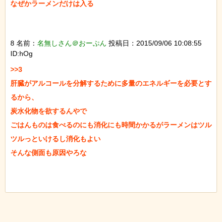
なぜかラーメンだけは入る

8 名前：
名無しさん＠おーぷん
投稿日：2015/09/06 10:08:55
ID:hOg
>>3

肝臓がアルコールを分解するために多量のエネルギーを必要とす
るから、

炭水化物を欲するんやで

ごはんものは食べるのにも消化にも時間かかるがラーメンはツル
ツルっといけるし消化もよい

そんな側面も原因やろな
