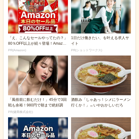
「え、こんなセールやってたの？」
1日だけ働きたい、を叶える求人サ
80％OFF以上が続々登場！Amazon
イト
の本気が...
PR(Amazon)
PR(ショットワークス)
「風俗前に飲むだけ！」45分で3回
酒飲み「しゃあっ！シメにラーメン
戦も余裕！980円で朝まで絶好調
行くか！」←いやおかしいだろ
PR(健商株式会社)