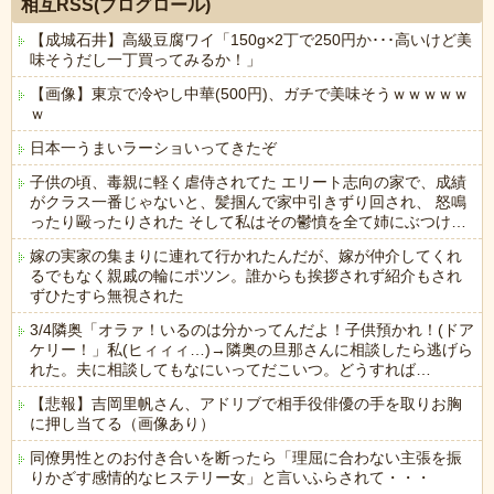
相互RSS(ブログロール)
【成城石井】高級豆腐ワイ「150g×2丁で250円か･･･高いけど美
味そうだし一丁買ってみるか！」
【画像】東京で冷やし中華(500円)、ガチで美味そうｗｗｗｗｗ
ｗ
日本一うまいラーショいってきたぞ
子供の頃、毒親に軽く虐侍されてた エリート志向の家で、成績
がクラス一番じゃないと、髪掴んで家中引きずり回され、 怒鳴
ったり毆ったりされた そして私はその鬱憤を全て姉にぶつけ…
嫁の実家の集まりに連れて行かれたんだが、嫁が仲介してくれ
るでもなく親戚の輪にポツン。誰からも挨拶されず紹介もされ
ずひたすら無視された
3/4隣奥「オラァ！いるのは分かってんだよ！子供預かれ！(ドア
ケリー！」私(ヒィィィ…)→隣奥の旦那さんに相談したら逃げら
れた。夫に相談してもなにいってだこいつ。どうすれば…
【悲報】吉岡里帆さん、アドリブで相手役俳優の手を取りお胸
に押し当てる（画像あり）
同僚男性とのお付き合いを断ったら「理屈に合わない主張を振
りかざす感情的なヒステリー女」と言いふらされて・・・