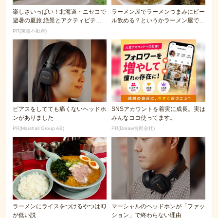
楽しさいっぱい！北海道・ニセコで
ラーメン屋でラーメンつまみにビー
避暑の夏旅 絶景とアクティビティ
ル飲める？というかラーメン屋でビ
が揃う「ニセコ東...
ール頼む？
PR(東急不動産)
ピアスをしてても痛くないヘッドホ
SNSアカウントを着実に成長。実は
ンがありました
みんなココ使ってます。
PR(Marshall Group AB)
PR(Dreaw合同会社)
ラーメンにライスをつけるやつはIQ
マーシャルのヘッドホンが「ファッ
が低い説
ション」で終わらない理由