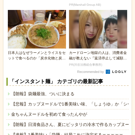
PR(Marshall Group AB)
日本人はなぜラーメンとライスをセ
カードローン地獄の人は、消費者金
ットで食べるのか「炭水化物と炭水
融が教えない『返済停止して減額・
化物じゃん」
免除する方法』で...
PR(渋谷法務総合事務所)
Recommended by
「インスタント麺」 カテゴリの最新記事
【朗報】袋麺最強、ついに決まる
【悲報】カップヌードルで1番美味い味、「しょうゆ」か「シー
金ちゃんヌードルを初めて食ったんやが
【朗報】日清食品さん、夏にピッタリの冷水で作るカップヌード
【速報】1番美味い「袋麺」結局これに決定するｗｗｗｗｗ