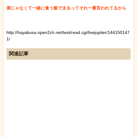
酒じゃなくて一緒に食う飯で太るってそれ一番言われてるから

http://hayabusa.open2ch.net/test/read.cgi/livejupiter/144150147
1/
関連記事