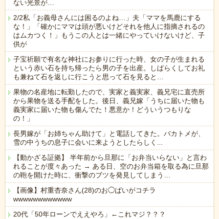
ない光景が…
2/2私「お義母さんには困るのよね…」夫「ママを馬鹿にする
な！」「確かにママは頭が悪いけどそれを他人に指摘されるの
はムカつく！」もうこの人とは一緒にやっていけないけど、子
供が
子宝祈願で有名な神社にお参りに行った時、女の子が生まれる
という赤い石を持ち帰ったら男の子を出産。しばらくしてお礼
も兼ねて石を返しに行こうと思って石を見ると…
果物の名産地に転勤したので、実家と義実家、義兄宅に直売所
から果物を送る手配をした。後日、義兄嫁「うちに届いた物も
義実家に届いた物も傷んでた！悪意か！どういうつもりな
の！」
長男嫁が「お姉ちゃん助けて」と電話してきた。バカトメが、
雪の中うちの息子に会いに来ようとしたらしく...
【動かざる証拠】 半年前から旦那に「お弁当いらない」と言わ
れることが度々あった → ある日、空のお弁当箱を取る為に旦那
の鞄を開けた時に、衝撃のブツを発見してしまう…
【画像】村重杏奈さん(28)のお◯ぱいがコチラ
wwwwwwwwwwww
20代「50年ローンでええやろ」←これマジ？？？