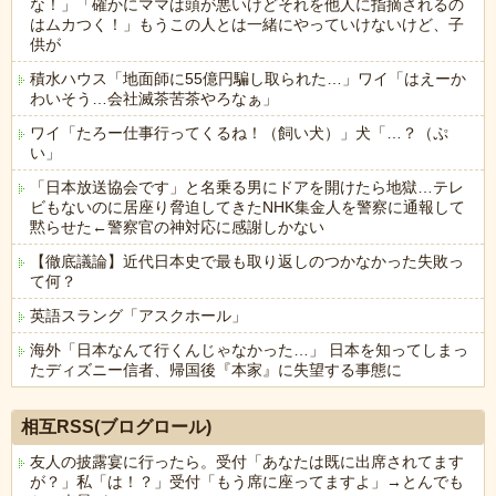
な！」「確かにママは頭が悪いけどそれを他人に指摘されるの
はムカつく！」もうこの人とは一緒にやっていけないけど、子
供が
積水ハウス「地面師に55億円騙し取られた…」ワイ「はえーか
わいそう…会社滅茶苦茶やろなぁ」
ワイ「たろー仕事行ってくるね！（飼い犬）」犬「…？（ぷ
い」
「日本放送協会です」と名乗る男にドアを開けたら地獄…テレ
ビもないのに居座り脅迫してきたNHK集金人を警察に通報して
黙らせた←警察官の神対応に感謝しかない
【徹底議論】近代日本史で最も取り返しのつかなかった失敗っ
て何？
英語スラング「アスクホール」
海外「日本なんて行くんじゃなかった…」 日本を知ってしまっ
たディズニー信者、帰国後『本家』に失望する事態に
Powered by livedoor 相互RSS
相互RSS(ブログロール)
友人の披露宴に行ったら。受付「あなたは既に出席されてます
が？」私「は！？」受付「もう席に座ってますよ」→とんでも