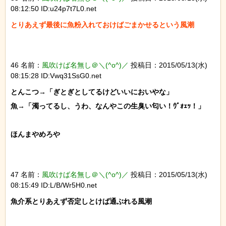
08:12:50 ID:u24p7t7L0.net
とりあえず最後に魚粉入れておけばごまかせるという風潮
46 名前：
風吹けば名無し＠＼(^o^)／
投稿日：2015/05/13(水)
08:15:28 ID:Vwq31SsG0.net
とんこつ→「ぎとぎとしてるけどいいにおいやな」

魚→「濁ってるし、うわ、なんやこの生臭い匂い！ｳﾞｫｪｯ！」

ほんまやめろや

47 名前：
風吹けば名無し＠＼(^o^)／
投稿日：2015/05/13(水)
08:15:49 ID:L/B/Wr5H0.net
魚介系とりあえず否定しとけば通ぶれる風潮
