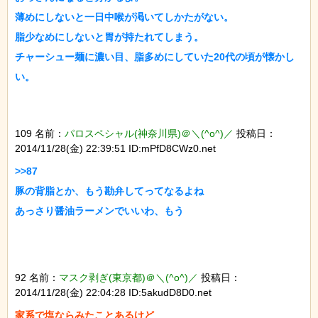
薄めにしないと一日中喉が渇いてしかたがない。

脂少なめにしないと胃が持たれてしまう。

チャーシュー麺に濃い目、脂多めにしていた20代の頃が懐かし
109 名前：
パロスペシャル(神奈川県)＠＼(^o^)／
投稿日：
2014/11/28(金) 22:39:51 ID:mPfD8CWz0.net
>>87

豚の背脂とか、もう勘弁してってなるよね

92 名前：
マスク剥ぎ(東京都)＠＼(^o^)／
投稿日：
2014/11/28(金) 22:04:28 ID:5akudD8D0.net
家系で塩ならみたことあるけど
