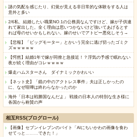
謎の気配を感じたり、幻覚が見える非日常的な体験をする人は
意外と多い
2/6私、結婚したい職業NO.1の公務員なんですけど、嫁が子供連
れて家出した。全く理由は思いつかないけど強いてあげるとす
れば母のせいかもしれない。嫁のせいでアトピー悪化しそう→
【悲報】「ビッグモーター」とかいう完全に逃げ切ったゴミク
ズｗｗｗｗｗ
【愕然】結婚1年で嫁が同僚と急接近！？浮気の予感で眠れない
夜が続く理由がコレｗｗｗｗ
爆走ハムスターさん ダイナミックかわいい
【ネット史】「鏡の中のアクトレス事件」夫は正しかったの
に、なぜ喧嘩は終わらなかったのか
海外「日本は戦勝国なんだよ」 戦後の日本人の特別な生き様に
各国から称賛の声
Powered by livedoor 相互RSS
相互RSS(ブログロール)
【画像】セブンイレブンのバイト「AIにちいかわの画像を食わ
せてっと………できた！」