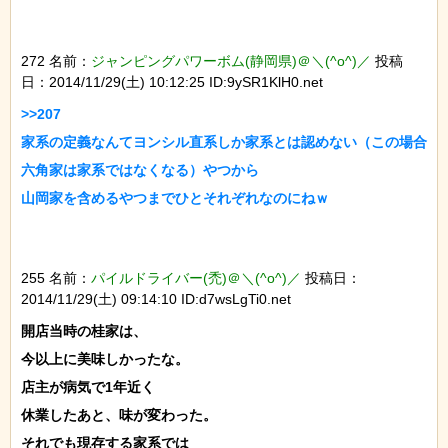
272 名前：
ジャンピングパワーボム(静岡県)＠＼(^o^)／
投稿
日：2014/11/29(土) 10:12:25 ID:9ySR1KlH0.net
>>207

家系の定義なんてヨンシル直系しか家系とは認めない（この場合
六角家は家系ではなくなる）やつから

255 名前：
パイルドライバー(禿)＠＼(^o^)／
投稿日：
2014/11/29(土) 09:14:10 ID:d7wsLgTi0.net
開店当時の桂家は、

今以上に美味しかったな。

店主が病気で1年近く

休業したあと、味が変わった。

それでも現存する家系では
