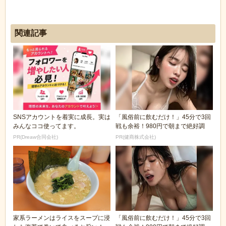
関連記事
SNSアカウントを着実に成長。実は
「風俗前に飲むだけ！」45分で3回
みんなココ使ってます。
戦も余裕！980円で朝まで絶好調
PR(Dreaw合同会社)
PR(健商株式会社)
家系ラーメンはライスをスープに浸
「風俗前に飲むだけ！」45分で3回