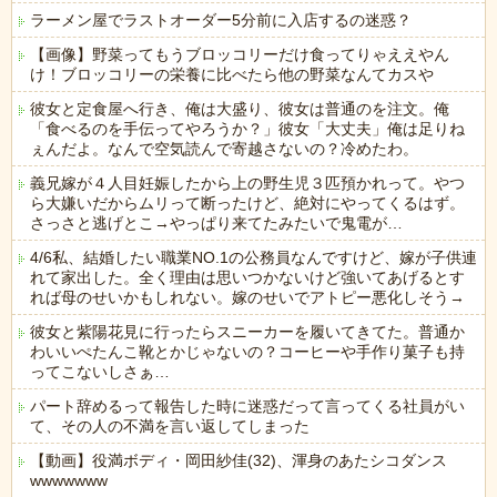
ラーメン屋でラストオーダー5分前に入店するの迷惑？
【画像】野菜ってもうブロッコリーだけ食ってりゃええやん
け！ブロッコリーの栄養に比べたら他の野菜なんてカスや
彼女と定食屋へ行き、俺は大盛り、彼女は普通のを注文。俺
「食べるのを手伝ってやろうか？」彼女「大丈夫」俺は足りね
ぇんだよ。なんで空気読んで寄越さないの？冷めたわ。
義兄嫁が４人目妊娠したから上の野生児３匹預かれって。やつ
ら大嫌いだからムリって断ったけど、絶対にやってくるはず。
さっさと逃げとこ→やっぱり来てたみたいで鬼電が…
4/6私、結婚したい職業NO.1の公務員なんですけど、嫁が子供連
れて家出した。全く理由は思いつかないけど強いてあげるとす
れば母のせいかもしれない。嫁のせいでアトピー悪化しそう→
彼女と紫陽花見に行ったらスニーカーを履いてきてた。普通か
わいいぺたんこ靴とかじゃないの？コーヒーや手作り菓子も持
ってこないしさぁ…
パート辞めるって報告した時に迷惑だって言ってくる社員がい
て、その人の不満を言い返してしまった
【動画】役満ボディ・岡田紗佳(32)、渾身のあたシコダンス
wwwwwww