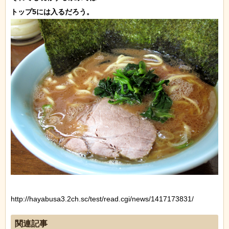
http://hayabusa3.2ch.sc/test/read.cgi/news/1417173831/
関連記事