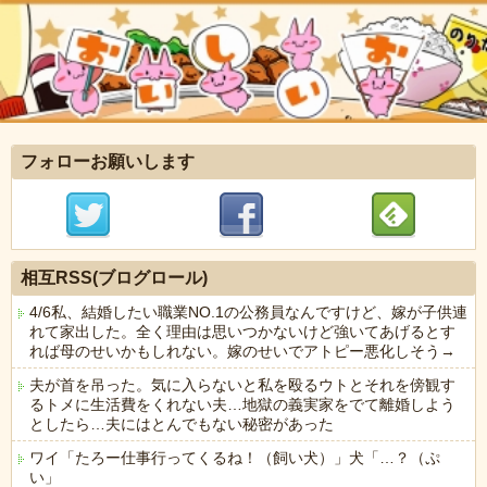
フォローお願いします
相互RSS(ブログロール)
4/6私、結婚したい職業NO.1の公務員なんですけど、嫁が子供連
れて家出した。全く理由は思いつかないけど強いてあげるとす
れば母のせいかもしれない。嫁のせいでアトピー悪化しそう→
夫が首を吊った。気に入らないと私を殴るウトとそれを傍観す
るトメに生活費をくれない夫…地獄の義実家をでて離婚しよう
としたら…夫にはとんでもない秘密があった
ワイ「たろー仕事行ってくるね！（飼い犬）」犬「…？（ぷ
い」