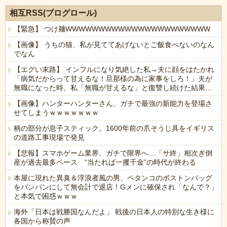
相互RSS(ブログロール)
【緊急】 つけ麺WWWWWWWWWWWWWWWWWWWWWW
【画像】 うちの猫、私が見ててあげないとご飯食べないのなん
でなん
【エグい末路】 インフルになり気絶した私→夫に顔をはたかれ
「病気だからって甘えるな！旦那様の為に家事をしろ！」夫が
無職になった時、私「無職が甘えるな」と復讐し続けた結果…
【画像】ハンターハンターさん、ガチで最強の新能力を登場さ
せてしまうｗｗｗｗｗｗｗ
柄の部分が息子スティック。1600年前の爪そうじ具をイギリス
の道路工事現場で発見
【悲報】スマホゲーム業界、ガチで限界へ…「サ終」相次ぎ倒
産が過去最多ペース “当たれば一攫千金”の時代が終わる
本屋に現れた異臭＆浮浪者風の男、ペタンコのボストンバッグ
をパンパンにして無会計で退店！Gメンに確保され「なんで？」
と本気で困惑ｗｗｗ
海外「日本は戦勝国なんだよ」 戦後の日本人の特別な生き様に
各国から称賛の声