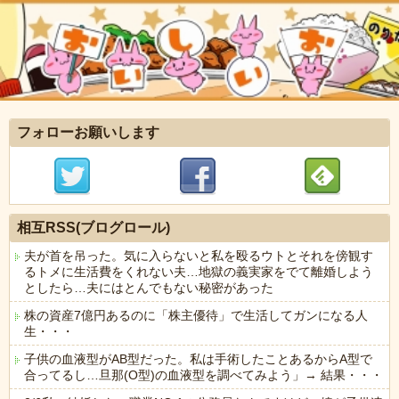
フォローお願いします
相互RSS(ブログロール)
夫が首を吊った。気に入らないと私を殴るウトとそれを傍観す
るトメに生活費をくれない夫…地獄の義実家をでて離婚しよう
としたら…夫にはとんでもない秘密があった
株の資産7億円あるのに「株主優待」で生活してガンになる人
生・・・
子供の血液型がAB型だった。私は手術したことあるからA型で
合ってるし…旦那(O型)の血液型を調べてみよう」→ 結果・・・