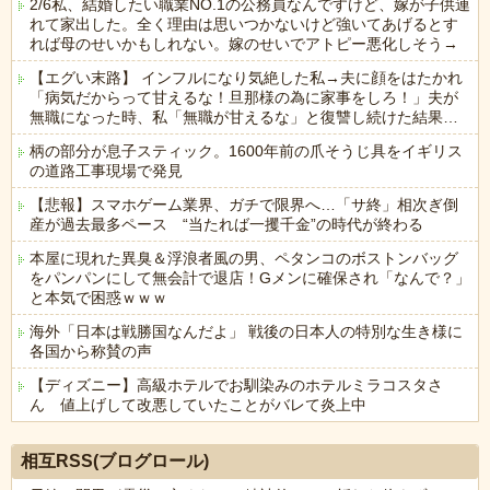
2/6私、結婚したい職業NO.1の公務員なんですけど、嫁が子供連
れて家出した。全く理由は思いつかないけど強いてあげるとす
れば母のせいかもしれない。嫁のせいでアトピー悪化しそう→
【エグい末路】 インフルになり気絶した私→夫に顔をはたかれ
「病気だからって甘えるな！旦那様の為に家事をしろ！」夫が
無職になった時、私「無職が甘えるな」と復讐し続けた結果…
柄の部分が息子スティック。1600年前の爪そうじ具をイギリス
の道路工事現場で発見
【悲報】スマホゲーム業界、ガチで限界へ…「サ終」相次ぎ倒
産が過去最多ペース “当たれば一攫千金”の時代が終わる
本屋に現れた異臭＆浮浪者風の男、ペタンコのボストンバッグ
をパンパンにして無会計で退店！Gメンに確保され「なんで？」
と本気で困惑ｗｗｗ
海外「日本は戦勝国なんだよ」 戦後の日本人の特別な生き様に
各国から称賛の声
【ディズニー】高級ホテルでお馴染みのホテルミラコスタさ
ん 値上げして改悪していたことがバレて炎上中
Powered by livedoor 相互RSS
相互RSS(ブログロール)