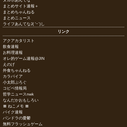
ヌルポあんてな
まとめサイト速報＋
まとめちゃんねる
まとめニュース
ライフあんてなJ( 'ｰ`)し
リンク
アクアカタリスト
飲食速報
お料理速報
オレ的ゲーム速報@JIN
えのげ
外食ちゃんねる
カラパイア
小太郎ぶろぐ
コピペ情報局
哲学ニュースnwk
なんだかおもしろい
〓 ねこメモ 〓
バイク速報
パンドラの憂鬱
無料フラッシュゲーム