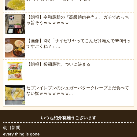
【朗報】令和最新の『高級焼肉弁当』、ガチでめっち
ゃ旨そうｗｗｗｗｗｗ...
【画像】X民「サイゼリヤってこんだけ頼んで950円っ
てすごくね？」...
【朗報】袋麺最強、ついに決まる
セブンイレブンのシュガーバタークレープまだ食べて
ない奴ｗｗｗｗｗｗｗ...
いつも紹介有難うございます
朝目新聞
every thing is gone