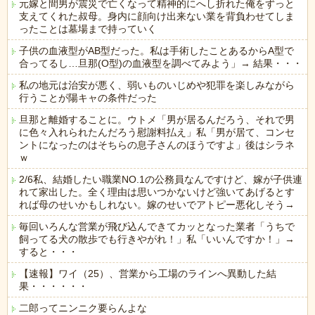
元嫁と間男が震災で亡くなって精神的にへし折れた俺をずっと
支えてくれた叔母。身内に顔向け出来ない業を背負わせてしま
ったことは墓場まで持っていく
子供の血液型がAB型だった。私は手術したことあるからA型で
合ってるし…旦那(O型)の血液型を調べてみよう」→ 結果・・・
私の地元は治安が悪く、弱いものいじめや犯罪を楽しみながら
行うことが陽キャの条件だった
旦那と離婚することに。ウトメ「男が居るんだろう、それで男
に色々入れられたんだろう慰謝料払え」私「男が居て、コンセ
ントになったのはそちらの息子さんのほうですよ」後はシラネ
ｗ
2/6私、結婚したい職業NO.1の公務員なんですけど、嫁が子供連
れて家出した。全く理由は思いつかないけど強いてあげるとす
れば母のせいかもしれない。嫁のせいでアトピー悪化しそう→
毎回いろんな営業が飛び込んできてカッとなった業者「うちで
飼ってる犬の散歩でも行きやがれ！」私「いいんですか！」→
すると・・・
【速報】ワイ（25）、営業から工場のラインへ異動した結
果・・・・・・
二郎ってニンニク要らんよな