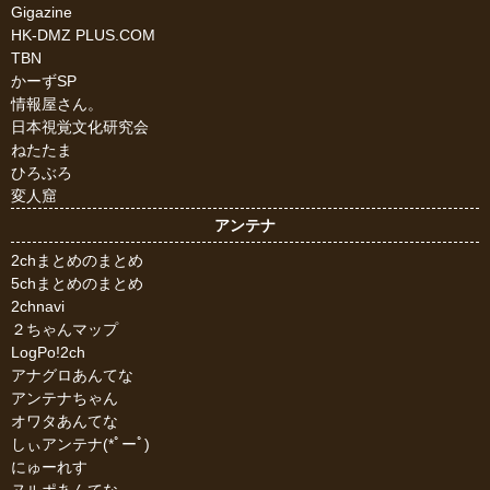
Gigazine
HK-DMZ PLUS.COM
TBN
かーずSP
情報屋さん。
日本視覚文化研究会
ねたたま
ひろぶろ
変人窟
アンテナ
2chまとめのまとめ
5chまとめのまとめ
2chnavi
２ちゃんマップ
LogPo!2ch
アナグロあんてな
アンテナちゃん
オワタあんてな
しぃアンテナ(*ﾟーﾟ)
にゅーれす