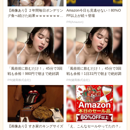
【画像あり】２年間毎日ポンデリン
Amazon今日も見逃せない！80%O
グ食べ続けた結果ｗｗｗｗｗｗｗｗ
FF以上が続々登場
ｗ
PR(Amazon)
「風俗前に飲むだけ！」45分で3回
「風俗前に飲むだけ！」45分で3回
戦も余裕！980円で朝まで絶好調
戦も余裕！1日31円で朝まで絶好調
PR(健商株式会社)
PR(健商株式会社)
【画像あり】すき家のキングサイズ
「え、こんなセールやってたの？」