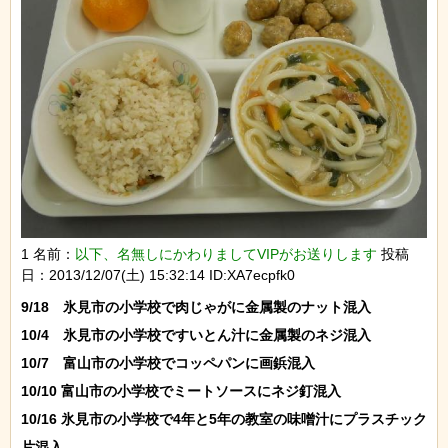
1 名前：
以下、名無しにかわりましてVIPがお送りします
投稿
日：2013/12/07(土) 15:32:14 ID:XA7ecpfk0
9/18　氷見市の小学校で肉じゃがに金属製のナット混入

10/4　氷見市の小学校ですいとん汁に金属製のネジ混入

10/7　富山市の小学校でコッペパンに画鋲混入

10/10 富山市の小学校でミートソースにネジ釘混入

10/16 氷見市の小学校で4年と5年の教室の味噌汁にプラスチック
片混入
