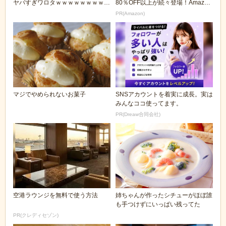
ヤバすぎワロタｗｗｗｗｗｗｗｗｗ
80％OFF以上が続々登場！Amazon
ｗ
の本気が...
PR(Amazon)
マジでやめられないお菓子
SNSアカウントを着実に成長。実は
みんなココ使ってます。
PR(Dreaw合同会社)
空港ラウンジを無料で使う方法
姉ちゃんが作ったシチューがほぼ誰
も手つけずにいっぱい残ってた
PR(クレディセゾン)