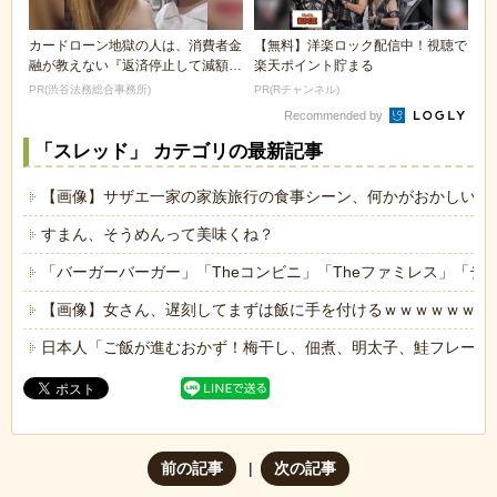
カードローン地獄の人は、消費者金
【無料】洋楽ロック配信中！視聴で
融が教えない『返済停止して減額・
楽天ポイント貯まる
免除する方法』で...
PR(渋谷法務総合事務所)
PR(Rチャンネル)
Recommended by
「スレッド」 カテゴリの最新記事
【画像】サザエ一家の家族旅行の食事シーン、何かがおかしいｗ
すまん、そうめんって美味くね？
「バーガーバーガー」「Theコンビニ」「Theファミレス」「テ
【画像】女さん、遅刻してまずは飯に手を付けるｗｗｗｗｗｗ
日本人「ご飯が進むおかず！梅干し、佃煮、明太子、鮭フレーク
前の記事
次の記事