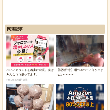
関連記事
SNSアカウントを着実に成長。実は
【閲覧注意】麺つゆの中に何か生ま
みんなココ使ってます。
れたｗｗｗｗ
PR(Dreaw合同会社)