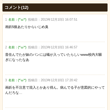
Powered by livedoor 相互RSS
コメント(12)
1
名前：
(*‘ω‘*)
投稿日：
2013年12月10日 16:07:51
画鋲5個あたりからいじめ臭
2
名前：
(*‘ω‘*)
投稿日：
2013年12月10日 16:46:57
昔住んでたが妹のパンには蟻が入っていたらしいwww校内大騒
ぎになったなあ
3
名前：
(*‘ω‘*)
投稿日：
2013年12月10日 17:20:42
画鋲を不注意で混入とかあり得ん。病んでる子が意図的にやって
んだろな…