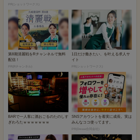
PR(ショットワークス)
第8期清麗戦をRチャンネルで無料
1日だけ働きたい、を叶える求人サ
配信！
イト
PR(Rチャンネル)
PR(ショットワークス)
BARで一人客に酒おごるのたのしす
SNSアカウントを着実に成長。実は
ぎわろたｗｗｗｗｗｗｗ
みんなココ使ってます。
PR(Dreaw合同会社)