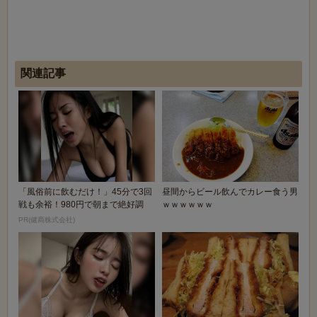
関連記事
「風俗前に飲むだけ！」45分で3回
昼間からビール飲んでカレー食う男
戦も余裕！980円で朝まで絶好調
ｗｗｗｗｗｗ
PR(健商株式会社)