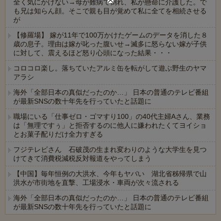
全く気にかけない→母が難病で倒れ、私が懸命に介護した。で
も兄は知らん顔。そこで親も目が覚めて私に全てを相続させる
が
【修羅場】 嫁が11年で100万かけたゲームのデータを消した８
歳の息子。理由は嫁が叱った腹いせ→滅多に怒らない嫁が子供
に対して、震えるほど怒り心頭になった結果・・・
コロコロ楽し。落ちていたアルミ缶を転がして遊ぶ野生のヤマ
アラシ
海外「全部日本の真似だったのか…」 日本の普通のテレビ番組
が最新SNSの数十年先を行っていたと話題に
職場にいる「仕事ゼロ・ゴマすり100」の40代主婦Aさん、業務
は「無理ですぅ」と拒否するのに他人に嫌われたくてヨイショ
とお菓子配りだけ全力すぎる
フジテレビさん 石破茂の生まれ変わりのような大学生を見つ
けてきて消費税減税反対報道をやってしまう
【中国】毎年恒例の大洪水、今年もヤバい 湖北省秭帰県で山
洪水が市街地を直撃、工場浸水・車両が次々流される
海外「全部日本の真似だったのか…」 日本の普通のテレビ番組
が最新SNSの数十年先を行っていたと話題に
Powered by livedoor 相互RSS