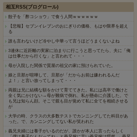
相互RSS(ブログロール)
餃子を「酢コショウ」で食う人間ｗｗｗｗｗｗ
【悲報】セブンイレブンのおにぎりの価格、もはや限界を超え
る
誰も言わないけど冷やし中華って言うほどうまくないよね
3連休に近距離の実家に泊まりに行こうと思ってたら、夫に「俺
は仕事だから行くな」と言われて・・・
母が入院した関係で質屋の祖父の家に預けられていた。
娘と旦那が喧嘩して、旦那が「だからお前は嫌われるんだ
よ！」と言い放ってしまって・・・
両親は兄に結構な額をかけて育ててきた。私には高卒で働けと
全く気にかけない→母が難病で倒れ、私が懸命に介護した。で
も兄は知らん顔。そこで親も目が覚めて私に全てを相続させる
が
大学の時、クラスの大多数テストでカンニングしてた科目があ
った。で、カンニングしてない私が笑われた
義兄夫婦には養子がいるのだが、誰かが本人に言ったらしく
「僕は養子なんだってね」と義兄嫁に言い義兄嫁は愕然 → 義兄