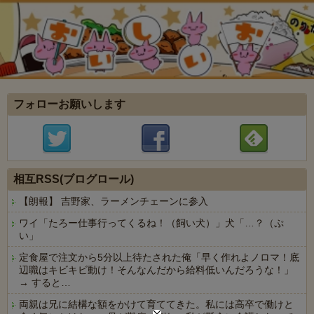
フォローお願いします
相互RSS(ブログロール)
【朗報】 吉野家、ラーメンチェーンに参入
ワイ「たろー仕事行ってくるね！（飼い犬）」犬「…？（ぷ
い」
定食屋で注文から5分以上待たされた俺「早く作れよノロマ！底
辺職はキビキビ動け！そんなんだから給料低いんだろうな！」
→ すると…
両親は兄に結構な額をかけて育ててきた。私には高卒で働けと