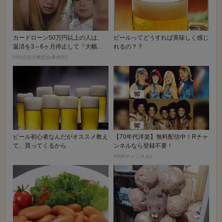
カードローン50万円以上の人は、
ビールってどうすれば美味しく感じ
返済を3～6ヶ月停止して『大幅に
れるの？？
減額してから返済...
PR(渋谷法務総合事務所)
ビール初心者なんだがオススメ教え
【70年代洋楽】無料配信中！Rチャ
て、買ってくるから
ンネルなら登録不要！
PR(Rチャンネル)