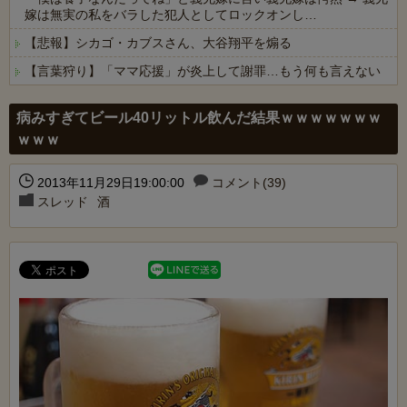
嫁は無実の私をバラした犯人としてロックオンし…
【悲報】シカゴ・カブスさん、大谷翔平を煽る
【言葉狩り】「ママ応援」が炎上して謝罪…もう何も言えない
Powered by livedoor 相互RSS
病みすぎてビール40リットル飲んだ結果ｗｗｗｗｗｗｗ
ｗｗｗ
2013年11月29日19:00:00
コメント(39)
スレッド
酒