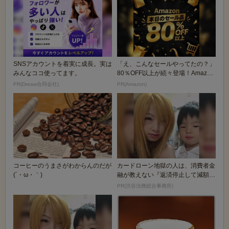
SNSアカウントを着実に成長。実は
「え、こんなセールやってたの？」
みんなココ使ってます。
80％OFF以上が続々登場！Amazon
の本気が...
PR(Dreaw合同会社)
PR(Amazon)
コーヒーのうまさがわからんのだが
カードローン地獄の人は、消費者金
(´・ω・｀)
融が教えない『返済停止して減額・
免除する方法』で...
PR(渋谷法務総合事務所)