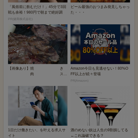
「風俗前に飲むだけ！」45分で3回
ビール最強のおつまみ発見しちゃっ
戦も余裕！980円で朝まで絶好調
た・・・
PR(健商株式会社)
【画像あり】焼 き
Amazon今日も見逃せない！80%O
肉 ス
FF以上が続々登場
レ
PR(Amazon)
1日だけ働きたい、を叶える求人サ
酒のめない奴は人生の9割損してる
イト
←これ論破できる？