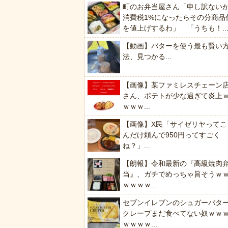
町のお弁当屋さん「申し訳ない
消費税1%になったらその分商品
を値上げするわ」 「うちも！..
【動画】バターを使う最も賢い
法、見つかる...
【画像】某ファミレスチェーン
さん、ポテトが少な過ぎて炎上
ｗｗｗ...
【画像】X民「サイゼリヤってこ
んだけ頼んで950円ってすごく
ね？」...
【朗報】令和最新の『高級焼肉
当』、ガチでめっちゃ旨そうｗ
ｗｗｗｗ...
セブンイレブンのシュガーバタ
クレープまだ食べてない奴ｗｗ
ｗｗｗｗ...