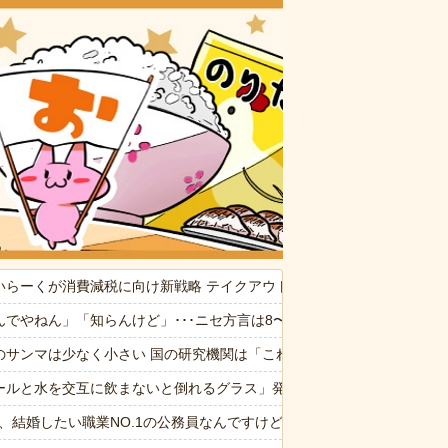
おいしいお
いらーくが消費減税に向け新戦略 テイクアウト商品は1%へ 店内飲食は1
供から「ガンの匂い」がし始めたので、夫経由で「ガンではないか」と伝
んでやねん」「知らんけど」･･･ニセ方言は8〜9割が関西弁 使う理由
観するトメに生活費をくれない夫…地獄の義実家をでて離婚しようとし
のサンマは少なく小さい 国の研究機関は「これまでになく厳しい年にな
なんでなん
ールと水を交互に飲まないと倒れるグラス」発売 適正飲酒を施す
存在を一度も報告してなかった
6私、結婚したい職業NO.1の公務員なんですけど、嫁が子供連れて家