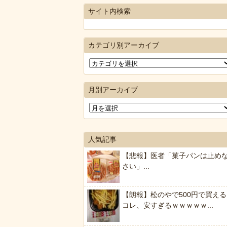
サイト内検索
カテゴリ別アーカイブ
月別アーカイブ
人気記事
【悲報】医者「菓子パンは止め
さい」...
【朗報】松のやで500円で買える
コレ、安すぎるｗｗｗｗｗ...