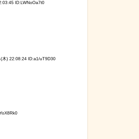
03:45 ID:LWNoOa7t0
保護区で義足を
【ひでぶ】茨城県にあるパン屋で売っ
岸田に
うに！
ている「アベシパン」のビジュアルが
パイプ
悪夢すぎるｗｗｗｗｗ
) 22:08:24 ID:a1/uT9D30
YoX8Rk0