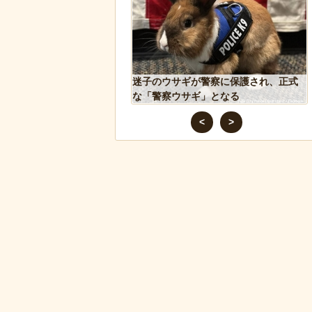
れた物、発煙筒ではなく
迷子のウサギが警察に保護され、正式
判明
な「警察ウサギ」となる
<
>