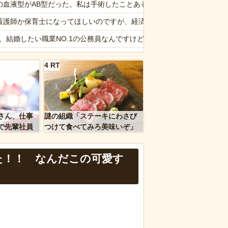
が勝手に動き回る
の血液型がAB型だった。私は手術したことあるからA型で合ってるし…旦
懲役の判決
看護師か保育士になってほしいのですが、経済学部に行きたいと言い出し
20.7ポイント増、東大調査「若い世代ほど増加」
6私、結婚したい職業NO.1の公務員なんですけど、嫁が子供連れて家
XILE・黒木啓司、妻・宮崎麗果被告へのDV事案で逮捕されていた 宮
4 RT
ージが“一瞬怖い”と話題にwwww
引退撤回！FC東京と再契約ｷﾀ━━━━(ﾟ∀ﾟ)━━━━!!
ｗｗ」 ほか
のコープにいる爺さん、隙あらば他人のカゴに商品を入れようとする
、国防総省職員数千人をウソ発見器にかける方針
ん、マジのガチでウーバーが無理なんやが
さん、仕事
謎の組織「ステーキにわさび
を待っていたら…目の前からすごい視線を感じた😂
で先輩社員
つけて食べてみろ美味いぞ」
ｗｗｗｗ
ワイ「んなわけないだろｗ」
など盛りだくさん
報】味噌ラーメンで行列、出来ない
た！！ なんだこの可愛す
d by livedoor 相互RSS