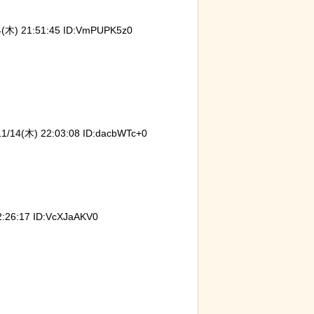
木) 21:51:45 ID:VmPUPK5z0
続けていたハク
なんか泣きたくなってくる青春18きっ
「マン
のヒナが託さ
ぷのポスター貼ってく
と異な
に【続編】
ｗｗｗ
14(木) 22:03:08 ID:dacbWTc+0
26:17 ID:VcXJaAKV0
じりにぶっ潰さ
【動画】 ロシア兵が自分に投下された
スナネ
ドローン爆弾を投げ返して助かる！！
動範囲
とが判