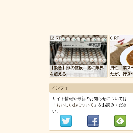
12 RT
6 RT
【緊急】卵の値段、遂に限界
男性「業ス
を超える
たが、行き
トルトカレ
いく…」
インフォ
サイト情報や最新のお知らせについては
「
おいしいおについて
」をお読みくださ
い。