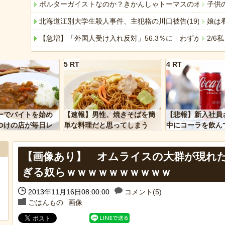
ポルターガイストなのか？きかんしゃトーマスのオモチャ
子供
北海道江別大学生殺人事件、主犯格の川口被告(19)に無期
娘は
【急増】「外国人受け入れ反対」56.3％に わずか2年で
2/
今週末、娘が遂に嫁に行く
元E
5 RT
4 RT
「ぞわっとした…」カルディで売っているコーヒーのパッケ
長友、
「アメリカのヤンキーがアジア人にケンカを売った結果ｗ
近所
「あなたはアメリカを愛していますか」「はい」トランプ
すま
ーでバイトを始め
【速報】男性、焼きそばを簡
【悲報】新入社員
ヒーローのサバイバルアクション Siege Survivors
電車
つけの店が毎日レ
単な料理だと思ってしまう
中にコーラを飲ん
ーを大量に買って
に怒られてしまう
【中国】パトカーの前で好演技www当たり屋やお煽り運転
【悲
【画像あり】 オムライスの大群が現れ
ぎる奴らｗｗｗｗｗｗｗｗｗｗ
2013年11月16日08:00:00
コメント(5)
Powered by livedoor 相互RSS
Powere
ごはんもの
画像