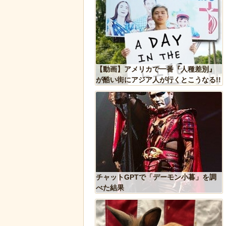
果」という集団的な事実
【動画】アメリカで一番『人種差別』
込み、ガチで怖過ぎるｗ
が酷い街にアジア人が行くとこうなる!!
ｗｗｗｗｗ
しい生態が明らかに。行
チャットGPTで「デーモン小暮」を調
縄張り意識を持たないこ
べた結果