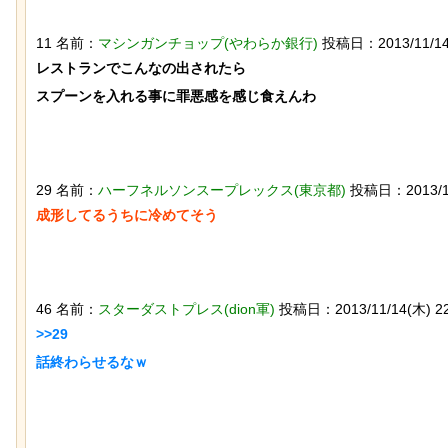
11 名前：
マシンガンチョップ(やわらか銀行)
投稿日：2013/11/14(
レストランでこんなの出されたら

スプーンを入れる事に罪悪感を感じ食えんわ

歴史的な木星系探査機打ち上げにナマ
石を卵と思い込み温め
ケモノが立ち会っていた件
トウワシのオスに孤児
れ、お世話をするよう
29 名前：
ハーフネルソンスープレックス(東京都)
投稿日：2013/11/
46 名前：
スターダストプレス(dion軍)
投稿日：2013/11/14(木) 22:
>>29

【画像】ディズニー『リトル・マーメ
【動画】大阪人、だん
イド』実写版のポスターがヤバイ！地
れる
獄の黙示録みたい