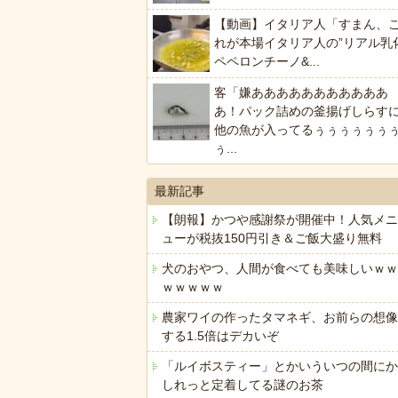
【動画】イタリア人「すまん、
れが本場イタリア人の”リアル乳
ペペロンチーノ&...
客「嫌あああああああああああ
あ！パック詰めの釜揚げしらす
他の魚が入ってるぅぅぅぅぅぅ
ぅ...
最新記事
【朗報】かつや感謝祭が開催中！人気メニ
ューが税抜150円引き＆ご飯大盛り無料
犬のおやつ、人間が食べても美味しいｗｗ
ｗｗｗｗｗ
農家ワイの作ったタマネギ、お前らの想像
する1.5倍はデカいぞ
「ルイボスティー」とかいういつの間にか
しれっと定着してる謎のお茶