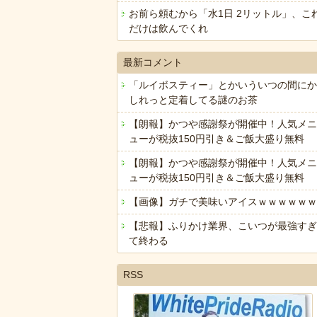
お前ら頼むから「水1日 2リットル」、こ
だけは飲んでくれ
最新コメント
「ルイボスティー」とかいういつの間にか
しれっと定着してる謎のお茶
【朗報】かつや感謝祭が開催中！人気メニ
ューが税抜150円引き＆ご飯大盛り無料
【朗報】かつや感謝祭が開催中！人気メニ
ューが税抜150円引き＆ご飯大盛り無料
【画像】ガチで美味いアイスｗｗｗｗｗｗ
【悲報】ふりかけ業界、こいつが最強すぎ
て終わる
RSS