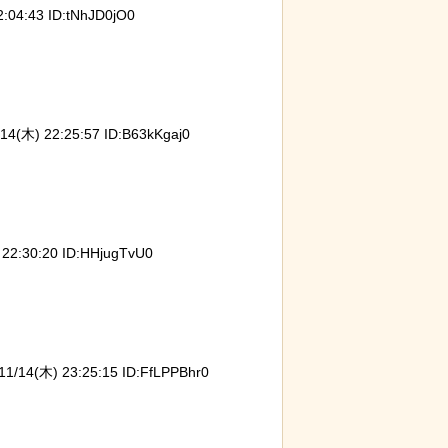
04:43 ID:tNhJD0jO0
(木) 22:25:57 ID:B63kKgaj0
2:30:20 ID:HHjugTvU0
14(木) 23:25:15 ID:FfLPPBhr0