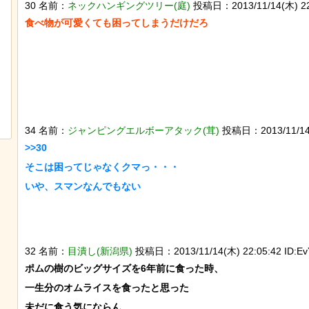
30 名前：
ネックハンギングツリー(庭)
投稿日：2013/11/14(木) 22:
【ネタ】玄関ドアに貼るとセールスを
後ろ片足を失った象、
撃退できる？ あまりに“諸刃の剣”なラ
作ってもらい歩けるよ
イフハックが話題にｗ
34 名前：
ジャンピングエルボーアタック(茸)
投稿日：2013/11/14(木
>>30

そこは困ってじゃなくクマっ・・・

32 名前：
目潰し(新潟県)
投稿日：2013/11/14(木) 22:05:42 ID:Ev
ポムの樹のビッグサイズを6年前に食った時、

一生分のオムライスを食ったと思った

未だに食う気にならん
