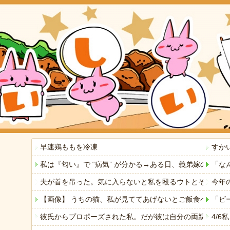
早速鶏ももを冷凍
すか
私は『匂い』で “病気” が分かる→ある日、義弟嫁の子
「な
夫が首を吊った。気に入らないと私を殴るウトとそれを傍
今年
【画像】 うちの猫、私が見ててあげないとご飯食べないの
「ビ
彼氏からプロポーズされた私。だが彼は自分の両親に私の
4/