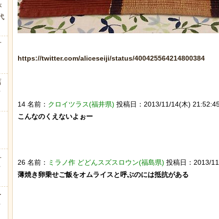
が
代
.
方
https://twitter.com/aliceseiji/status/400425564214800384
店
ｗ
14 名前：
クロイツラス(福井県)
投稿日：2013/11/14(木) 21:52:45
こんなのくえないよぉー

弁
26 名前：
ミラノ作 どどんスズスロウン(福島県)
投稿日：2013/11/14
ｗ
薄焼き卵乗せご飯をオムライスと呼ぶのには抵抗がある

ー
ｗ