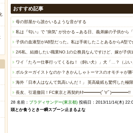
こ
おすすめ記事
化
母の部屋から誰かいるような音がする
私は『匂い』で “病気” が分かる→ある日、義弟嫁の子供か
に
子供の血液型がAB型だった。私は手術したことあるからA型で
ぅ
2/6私、結婚したい職業NO.1の公務員なんですけど、嫁が
ワイ「たろー仕事行ってくるね！（飼い犬）」犬「…？（ぷい
ポルターガイストなのか？きかんしゃトーマスのオモチャが勝
海外「日本人はなんて気高いんだ！」 英高級紙も驚愕した極
長友、引退撤回！FC東京と再契約ｷﾀ━━━━(ﾟ∀ﾟ)━━━━!!
28 名前：
ブラディサンデー(東京都)
投稿日：2013/11/14(木) 22:02
【急増】「外国人受け入れ反対」56.3％に わずか2年で20
頭とか食うとき一瞬スプーン止まるよな

海外「日本人はなんて気高いんだ！」 英高級紙も驚愕した極
ヒーローのサバイバルアクション Siege Survivors