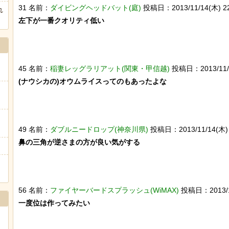
31 名前：
ダイビングヘッドバット(庭)
投稿日：2013/11/14(木) 22:
れ
左下が一番クオリティ低い

Powered by livedoor 相互RSS
45 名前：
稲妻レッグラリアット(関東・甲信越)
投稿日：2013/11/14
(ナウシカの)オウムライスってのもあったよな

49 名前：
ダブルニードロップ(神奈川県)
投稿日：2013/11/14(木) 2
鼻の三角が逆さまの方が良い気がする

56 名前：
ファイヤーバードスプラッシュ(WiMAX)
投稿日：2013/11/
一度位は作ってみたい
