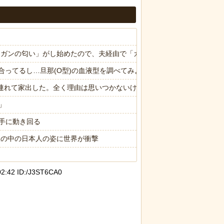
ら「ガンの匂い」がし始めたので、夫経由で「ガンではないか」と伝えた
合ってるし…旦那(O型)の血液型を調べてみよう」→ 結果・・・
子供連れて家出した。全く理由は思いつかないけど強いてあげるとすれば
」
手に動き回る
限の中の日本人の姿に世界が衝撃
:42 ID:/J3ST6CA0
.7ポイント増、東大調査「若い世代ほど増加」
限の中の日本人の姿に世界が衝撃