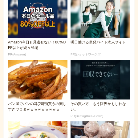
Amazon今日も見逃せない！80%O
明日働ける単発バイト求人サイト
FF以上が続々登場
PR(Amazon)
PR(ショットワークス)
パン屋でパンの耳(20円)買うの楽し
その買い方、もう限界かもしれな
すぎワロタｗｗｗｗｗｗｗｗｗ
い。
PR(BettingBreakDown)