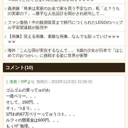
義弟嫁「将来は実家のお金で家を買う予定なの」私「え？うち
の実家の？」→勝手な人生設計を聞かされ絶句して…
ファン激熱！中の観測装置まで精巧につくられたLEGOのハッブ
ル宇宙望遠鏡が販売中
【画像】笑える画像、素敵な画像、なんでも貼っていけｗｗｗ
ｗｗ
海外「こんな国が実在するなんて…」 6歳の少女が日本で『はじ
めてのおつかい』に挑戦する姿に世界が衝撃
Powered by livedoor 相互RSS
コメント(10)
1
名前：
VIPより
投稿日：
2013年11月3日 21:56:32
ゴムゴムの実ってゅのわ
一億ベリー。。。
そして、150円。。
そぅ。つまり。。。
1円わ約67万ベリーってゅうコト。。。
ルフィの懸賞金は600円。。。
もぅﾏﾁﾞ無理。。