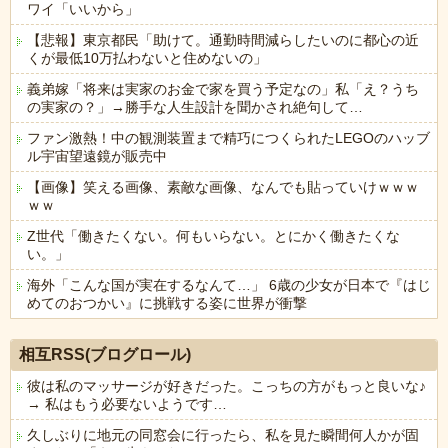
ワイ「いいから」
【悲報】東京都民「助けて。通勤時間減らしたいのに都心の近
くが最低10万払わないと住めないの」
義弟嫁「将来は実家のお金で家を買う予定なの」私「え？うち
の実家の？」→勝手な人生設計を聞かされ絶句して…
ファン激熱！中の観測装置まで精巧につくられたLEGOのハッブ
ル宇宙望遠鏡が販売中
【画像】笑える画像、素敵な画像、なんでも貼っていけｗｗｗ
ｗｗ
Z世代「働きたくない。何もいらない。とにかく働きたくな
い。」
海外「こんな国が実在するなんて…」 6歳の少女が日本で『はじ
めてのおつかい』に挑戦する姿に世界が衝撃
Powered by livedoor 相互RSS
相互RSS(ブログロール)
彼は私のマッサージが好きだった。こっちの方がもっと良いな♪
→ 私はもう必要ないようです…
久しぶりに地元の同窓会に行ったら、私を見た瞬間何人かが固