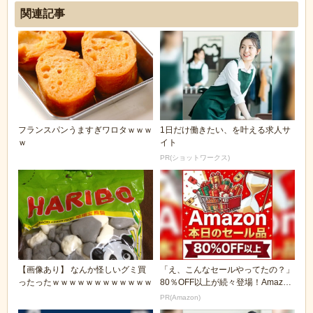
関連記事
フランスパンうますぎワロタｗｗｗ
1日だけ働きたい、を叶える求人サ
ｗ
イト
PR(ショットワークス)
【画像あり】 なんか怪しいグミ買
「え、こんなセールやってたの？」
ったったｗｗｗｗｗｗｗｗｗｗｗｗ
80％OFF以上が続々登場！Amazon
の本気が...
PR(Amazon)