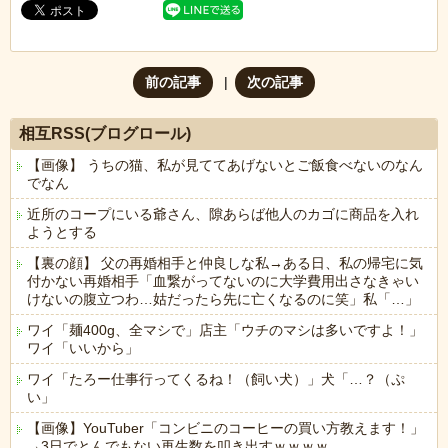
前の記事
次の記事
相互RSS(ブログロール)
【画像】 うちの猫、私が見ててあげないとご飯食べないのなん
でなん
近所のコープにいる爺さん、隙あらば他人のカゴに商品を入れ
ようとする
【裏の顔】 父の再婚相手と仲良しな私→ある日、私の帰宅に気
付かない再婚相手「血繋がってないのに大学費用出さなきゃい
けないの腹立つわ…姑だったら先に亡くなるのに笑」私「…」
ワイ「麺400g、全マシで」店主「ウチのマシは多いですよ！」
ワイ「いいから」
ワイ「たろー仕事行ってくるね！（飼い犬）」犬「…？（ぷ
い」
【画像】YouTuber「コンビニのコーヒーの買い方教えます！」
→3日でとんでもない再生数を叩き出すｗｗｗｗ