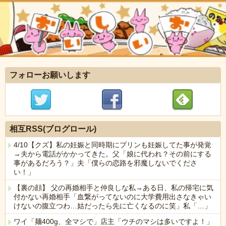
フォローお願いします
相互RSS(ブログロール)
4/10【クズ】私の妊娠と同時期にプリンも妊娠してた事が発覚
→夫から電話がかかってきた。父「娘に代われ？その前にする
事があるだろう？」夫「僕らの恋路を邪魔しないでくださ
い！」
【裏の顔】 父の再婚相手と仲良しな私→ある日、私の帰宅に気
付かない再婚相手「血繋がってないのに大学費用出さなきゃい
けないの腹立つわ…姑だったら先に亡くなるのに笑」私「…」
ワイ「麺400g、全マシで」店主「ウチのマシは多いですよ！」