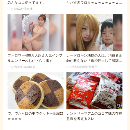
みんなココ使ってます。
ヤバすぎワロタｗｗｗｗｗｗｗｗｗ
ｗ
PR(Dreaw合同会社)
フォロワー400万人超え人気インフ
カードローン地獄の人は、消費者金
ルエンサーねおがさらけ出す
融が教えない『返済停止して減額・
免除する方法』で...
PR(小学館Gravidia.jp)
PR(渋谷法務総合事務所)
で、でた～口の中でクッキー圧縮奴
カントリーマアムのココア味の存在
ｗｗｗｗ
意義を考えるスレ