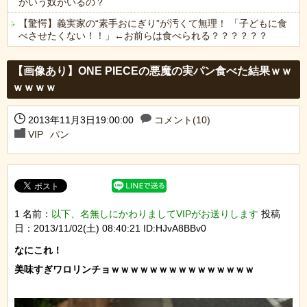
かいう奴がいるの？
【驚愕】義実家の“素手おにぎり”が汚くて無理！ 「子どもに食
べさせたくない！！」←お前らは食べられる？？？？？？
Powered by livedoor 相互RSS
【画像あり】ONE PIECEの悪魔の実パン食べた結果ｗｗ
ｗｗｗｗ
2013年11月3日19:00:00
コメント(10)
VIP
パン
1 名前：
以下、名無しにかわりましてVIPがお送りします
投稿
日：2013/11/02(土) 08:40:21 ID:HJvA8BBv0
なにこれ！

美味すぎワロリンチョｗｗｗｗｗｗｗｗｗｗｗｗｗｗｗ
