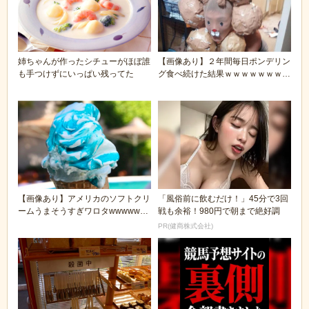
姉ちゃんが作ったシチューがほぼ誰
【画像あり】２年間毎日ポンデリン
も手つけずにいっぱい残ってた
グ食べ続けた結果ｗｗｗｗｗｗｗｗ
ｗ
【画像あり】アメリカのソフトクリ
「風俗前に飲むだけ！」45分で3回
ームうまそうすぎワロタwwwwww
戦も余裕！980円で朝まで絶好調
w
PR(健商株式会社)