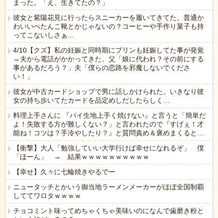
まった。「え、生きてたの？」
彼女と紫陽花見に行ったらスニーカーを履いてきてた。普通か
わいいぺたんこ靴とかじゃないの？コーヒーや手作り菓子も持
ってこないしさぁ…
4/10【クズ】私の妊娠と同時期にプリンも妊娠してた事が発覚
→夫から電話がかかってきた。父「娘に代われ？その前にする
事があるだろう？」夫「僕らの恋路を邪魔しないでくださ
い！」
彼女が中古カードショップで男に話しかけられた。いきなり彼
女の持ち歩いてたカードを品定めしだしたらしく…
料理上手さんに 『パイ生地上手く焼けない』と言うと「簡単だ
よ！失敗する方が難しくない？」と言われたので『すげぇ！才
能ね！コツは？手冷やしたり？』と質問責め＆褒めまくると…
【衝撃】大人「勉強していい大学行けば幸せになれるぞ」 僕
「ほーん」 → 結果ｗｗｗｗｗｗｗｗｗｗ
【幸せ】久々に七輪焼きやるでー
ニュータッチとかいう御当地ラーメンメーカーがほぼ全国制覇
しててワロタｗｗｗｗ
チョコミント味ってめちゃくちゃ美味いのになんで歯磨き粉と