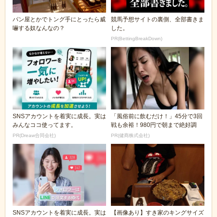
パン屋とかでトング手にとったら威
競馬予想サイトの裏側、全部書きま
嚇する奴なんなの？
した。
PR(BettingBreakDown)
SNSアカウントを着実に成長。実は
「風俗前に飲むだけ！」45分で3回
みんなココ使ってます。
戦も余裕！980円で朝まで絶好調
PR(Dreaw合同会社)
PR(健商株式会社)
SNSアカウントを着実に成長。実は
【画像あり】すき家のキングサイズ