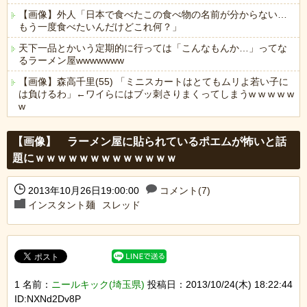
【画像】外人「日本で食べたこの食べ物の名前が分からない…
もう一度食べたいんだけどこれ何？」
天下一品とかいう定期的に行っては「こんなもんか…」ってな
るラーメン屋wwwwwww
【画像】森高千里(55) 「ミニスカートはとてもムリよ若い子に
は負けるわ」←ワイらにはブッ刺さりまくってしまうw w w w w
w
Powered by livedoor 相互RSS
【画像】 ラーメン屋に貼られているポエムが怖いと話
題にｗｗｗｗｗｗｗｗｗｗｗｗｗ
2013年10月26日19:00:00
コメント(7)
インスタント麺
スレッド
1 名前：
ニールキック(埼玉県)
投稿日：2013/10/24(木) 18:22:44
ID:NXNd2Dv8P