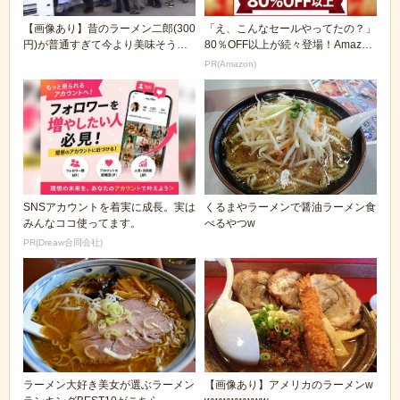
【画像あり】昔のラーメン二郎(300
「え、こんなセールやってたの？」
円)が普通すぎて今より美味そうな
80％OFF以上が続々登場！Amazon
んだがwww...
の本気が...
PR(Amazon)
SNSアカウントを着実に成長。実は
くるまやラーメンで醤油ラーメン食
みんなココ使ってます。
べるやつw
PR(Dreaw合同会社)
ラーメン大好き美女が選ぶラーメン
【画像あり】アメリカのラーメンw