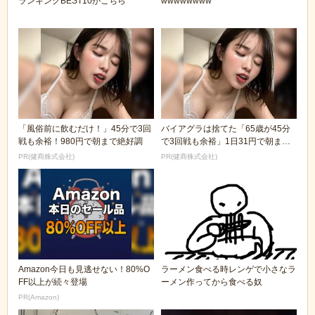
ランキングBEST10がこちら
wwwwwwww
「風俗前に飲むだけ！」45分で3回
バイアグラは捨てた「65歳が45分
戦も余裕！980円で朝まで絶好調
で3回戦も余裕」1日31円で朝まで
絶好調！
PR(健商株式会社)
PR(健商株式会社)
Amazon今日も見逃せない！80%O
ラーメン食べる時レンゲで小さなラ
FF以上が続々登場
ーメン作ってから食べる奴
PR(Amazon)