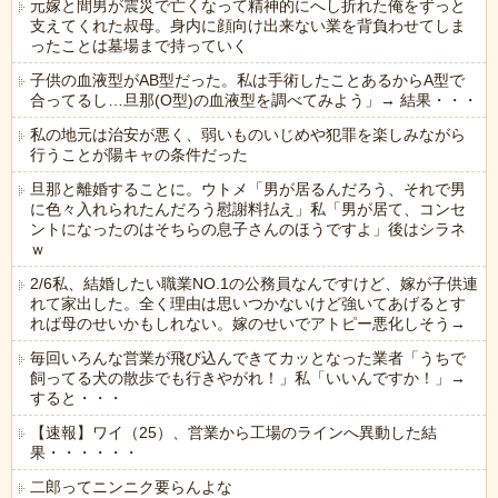
元嫁と間男が震災で亡くなって精神的にへし折れた俺をずっと
支えてくれた叔母。身内に顔向け出来ない業を背負わせてしま
ったことは墓場まで持っていく
子供の血液型がAB型だった。私は手術したことあるからA型で
合ってるし…旦那(O型)の血液型を調べてみよう」→ 結果・・・
私の地元は治安が悪く、弱いものいじめや犯罪を楽しみながら
行うことが陽キャの条件だった
旦那と離婚することに。ウトメ「男が居るんだろう、それで男
に色々入れられたんだろう慰謝料払え」私「男が居て、コンセ
ントになったのはそちらの息子さんのほうですよ」後はシラネ
ｗ
2/6私、結婚したい職業NO.1の公務員なんですけど、嫁が子供連
れて家出した。全く理由は思いつかないけど強いてあげるとす
れば母のせいかもしれない。嫁のせいでアトピー悪化しそう→
毎回いろんな営業が飛び込んできてカッとなった業者「うちで
飼ってる犬の散歩でも行きやがれ！」私「いいんですか！」→
すると・・・
【速報】ワイ（25）、営業から工場のラインへ異動した結
果・・・・・・
二郎ってニンニク要らんよな