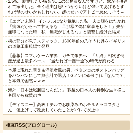
2/6私、結婚したい職業NO.1の公務員なんですけど、嫁が子供連
れて家出した。全く理由は思いつかないけど強いてあげるとす
れば母のせいかもしれない。嫁のせいでアトピー悪化しそう→
【エグい末路】 インフルになり気絶した私→夫に顔をはたかれ
「病気だからって甘えるな！旦那様の為に家事をしろ！」夫が
無職になった時、私「無職が甘えるな」と復讐し続けた結果…
柄の部分が息子スティック。1600年前の爪そうじ具をイギリス
の道路工事現場で発見
【悲報】スマホゲーム業界、ガチで限界へ…「サ終」相次ぎ倒
産が過去最多ペース “当たれば一攫千金”の時代が終わる
本屋に現れた異臭＆浮浪者風の男、ペタンコのボストンバッグ
をパンパンにして無会計で退店！Gメンに確保され「なんで？」
と本気で困惑ｗｗｗ
海外「日本は戦勝国なんだよ」 戦後の日本人の特別な生き様に
各国から称賛の声
【ディズニー】高級ホテルでお馴染みのホテルミラコスタさ
ん 値上げして改悪していたことがバレて炎上中
Powered by livedoor 相互RSS
相互RSS(ブログロール)