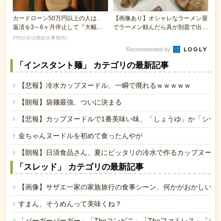
カードローン50万円以上の人は、
【画像あり】オシャレなラーメン屋
返済を3～6ヶ月停止して『大幅に
でラーメン頼んだら具が別皿で出て
減額してから返済...
きた
PR(渋谷法務総合事務所)
Recommended by
「インスタント麺」 カテゴリの最新記事
【悲報】冷水カップヌードル、一瞬で廃れるｗｗｗｗｗ
【朗報】袋麺最強、ついに決まる
【悲報】カップヌードルで1番美味い味、「しょうゆ」か「シー
金ちゃんヌードルを初めて食ったんやが
【朗報】日清食品さん、夏にピッタリの冷水で作るカップヌード
「スレッド」 カテゴリの最新記事
【画像】サザエ一家の家族旅行の食事シーン、何かがおかしいｗ
すまん、そうめんって美味くね？
「バーガーバーガー」「Theコンビニ」「Theファミレス」「テ