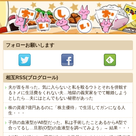
フォローお願いします
相互RSS(ブログロール)
夫が首を吊った。気に入らないと私を殴るウトとそれを傍観す
るトメに生活費をくれない夫…地獄の義実家をでて離婚しよう
としたら…夫にはとんでもない秘密があった
株の資産7億円あるのに「株主優待」で生活してガンになる人
生・・・
子供の血液型がAB型だった。私は手術したことあるからA型で
合ってるし…旦那(O型)の血液型を調べてみよう」→ 結果・・・