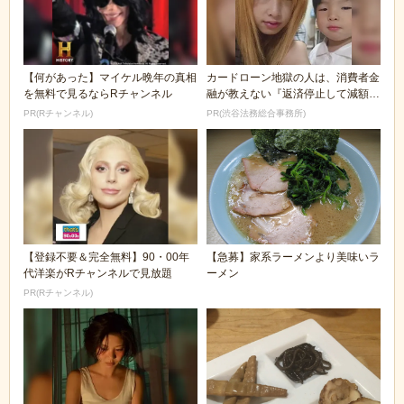
【何があった】マイケル晩年の真相
カードローン地獄の人は、消費者金
を無料で見るならRチャンネル
融が教えない『返済停止して減額・
免除する方法』で...
PR(Rチャンネル)
PR(渋谷法務総合事務所)
【登録不要＆完全無料】90・00年
【急募】家系ラーメンより美味いラ
代洋楽がRチャンネルで見放題
ーメン
PR(Rチャンネル)