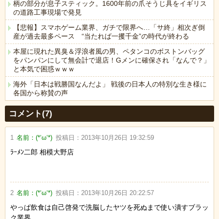
柄の部分が息子スティック。1600年前の爪そうじ具をイギリス
の道路工事現場で発見
【悲報】スマホゲーム業界、ガチで限界へ…「サ終」相次ぎ倒
産が過去最多ペース “当たれば一攫千金”の時代が終わる
本屋に現れた異臭＆浮浪者風の男、ペタンコのボストンバッグ
をパンパンにして無会計で退店！Gメンに確保され「なんで？」
と本気で困惑ｗｗｗ
海外「日本は戦勝国なんだよ」 戦後の日本人の特別な生き様に
各国から称賛の声
Powered by livedoor 相互RSS
コメント(7)
1
名前：
(*‘ω‘*)
投稿日：
2013年10月26日 19:32:59
ﾗｰﾒﾝ二郎 相模大野店
2
名前：
(*‘ω‘*)
投稿日：
2013年10月26日 20:22:57
やっぱ飲食は自己啓発で洗脳したヤツを死ぬまで使い潰すブラッ
ク業界