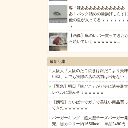
客「嫌あああああああああああ
あ！パック詰めの釜揚げしらす
他の魚が入ってるぅぅぅぅぅぅ
ぅ...
【画像】豚のレバー買ってきた
ら焼いていくｗｗｗｗｗｗ...
最新記事
大阪人「大阪のたこ焼きは銀だこより美味
い😋」←でも実際の店の名前は出せない
【緊急】明日「銀だこ」がガチに過去最大
レベルに混みそうｗｗｗｗｗ
【朗報】まいばすでガチで美味い商品買っ
てきたｗｗｗｗｗｗ
バーガーキング、超大型チーズバーガー発
売。総カロリー約1656kcal 単品2490円