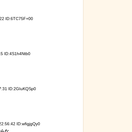
2 ID:6TC75F+00
保護区で義足を
【ひでぶ】茨城県にあるパン屋で売っ
【動画
うに！
ている「アベシパン」のビジュアルが
ドロー
悪夢すぎるｗｗｗｗｗ
 ID:4S1h4Ntb0
:31 ID:2GIuKQSp0
56:42 ID:wfigjgQy0
らな
