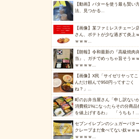
【動画】バターを使う最も賢い
法、見つかる...
【画像】某ファミレスチェーン
さん、ポテトが少な過ぎて炎上
ｗｗｗ...
【朗報】令和最新の『高級焼肉
当』、ガチでめっちゃ旨そうｗ
ｗｗｗｗ...
【画像】X民「サイゼリヤってこ
んだけ頼んで950円ってすごく
ね？」...
町のお弁当屋さん「申し訳ない
消費税1%になったらその分商品
を値上げするわ」 「うちも！..
セブンイレブンのシュガーバタ
クレープまだ食べてない奴ｗｗ
ｗｗｗｗ...