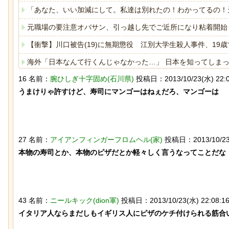
「あなた、いい加減にして。私達は別れたの！わかってるの！
元職場の要注意オバサン、引っ越し先でご近所になり粘着開始
【衝撃】川口被告(19)に無期懲役 江別大学生殺人事件、19
海外「日本なんて行くんじゃなかった…」 日本を知ってしま
16 名前：
腕ひしぎ十字固め(石川県)
投稿日：2013/10/23(水) 22:03
ヒーローのサバイバルアクション Siege Survivors
なんか泣きたくなってくる青春18きっ
チャットGPTで「デー
ぷのポスター貼ってく
うまけりゃ許すけど、寿司にマンゴーはねぇだろ、マンゴーは

べた結果
Powered by livedoor 相互RSS
27 名前：
アイアンフィンガーフロムヘル(家)
投稿日：2013/10/23(水
本物の寿司とか、本物のピザだとか軽々しく言うなってことだな

歴史的な木星系探査機打ち上げにナマ
「マンデラ効果」とい
43 名前：
ニールキック(dion軍)
投稿日：2013/10/23(水) 22:08:16
ケモノが立ち会っていた件
と異なる思い込み、ガ
ｗｗｗｗｗｗｗｗｗｗ
イタリア人ならまだしもイギリス人にピザのケチ付けられる筋合い