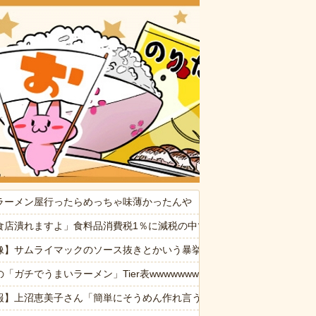
おいしいお
消した８歳の息子。理由は嫁が叱った腹いせ→滅多に怒らない嫁が子供に
ラーメン屋行ったらめっちゃ味薄かったんや
命が尽きても奴らに絶対復讐してやる！！」→祖父が亡くなりその土地
食店潰れますよ」食料品消費税1％に減税の中で上がる懸念
像】サムライマックのソース抜きとかいう暴挙ｗｗｗｗｗ
の！天井にへばりついてニタニタ笑ってないで出て行って！」←2年前
「ガチでうまいラーメン」Tier表wwwwwww
供から「ガンの匂い」がし始めたので、夫経由で「ガンではないか」と伝
報】上沼恵美子さん「簡単にそうめん作れ言うけど、そうめん作りて地