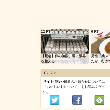
12 RT
6 RT
【緊急】卵の値段、遂に限界
男性「業ス
を超える
たが、行き
トルトカレ
いく…」
インフォ
サイト情報や最新のお知らせについては
「
おいしいおについて
」をお読みくださ
い。