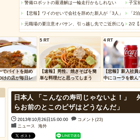
警備ロボットの最適解は一輪走行かもしれない
子宝
【悲報】ワイのせいで会社を辞めた新人が「3人」もいた
「2
元職場の要注意オバサン、引っ越し先でご近所になり粘着
2/
【昆虫食】食用コオロギビジネスで破産したグリラス社長
【画像
5 RT
4 RT
【衝撃】川口被告(19)に無期懲役 江別大学生殺人事件、
元職
「これで11万取られたの!?」あるX民が玄関ドアノブの修
全国
「アメリカのヤンキーがアジア人にケンカを売った結果ｗ
「こ
ーでバイトを始め
【速報】男性、焼きそばを簡
【悲報】新入社員
「あなたはアメリカを愛していますか」「はい」トランプ
みん
つけの店が毎日レ
単な料理だと思ってしまう
中にコーラを飲ん
ーを大量に買って
に怒られてしまう
ヒーローのサバイバルアクション Siege Survivors
【悲
日本人 「こんなの寿司じゃないよ！」 
【中国】パトカーの前で好演技www当たり屋やお煽り運転
らお前のとこのピザはどうなんだ」
2013年10月26日15:00:00
コメント(23)
Powere
ニュース
海外
Powered by livedoor 相互RSS