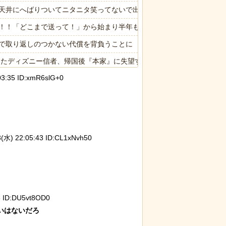
天井にへばりついてニタニタ笑ってないで出て行って！」←2年前に突
！！「どこまで送って！」から始まり半年も経つと「お金貸してくれな
歳で取り返しのつかない代償を背負うことに
ったディズニー信者、帰国後『本家』に失望する事態に
:35 ID:xmR6slG+0
モン小暮」を調
岸田に投げられた物、発煙筒ではなく
【動画
パイプ爆弾と判明
れる
) 22:05:43 ID:CL1xNvh50
う集団的な事実
【ネタ】玄関ドアに貼るとセールスを
石を卵
 ID:DU5vt8OD0
チで怖過ぎるｗ
撃退できる？ あまりに“諸刃の剣”なラ
トウワ
ｗ
イフハックが話題にｗ
れ、お
はないだろ
