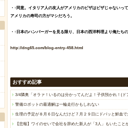
・↑同意。イタリア人の友人がアメリカのピザはピザじゃないって
アメリカの寿司の方がマシだろう。

・↑日本のハンバーガーを見る限り、日本の西洋料理より俺たちの
http://dng65.com/blog-entry-458.html
おすすめ記事
3/4隣奥「オラァ！いるのは分かってんだよ！子供預かれ！(
警備ロボットの最適解は一輪走行かもしれない
生理の予定が８月６日なんだけど７月２９日にドバッと鮮血で
【悲報】ワイのせいで会社を辞めた新人が「3人」もいたこと