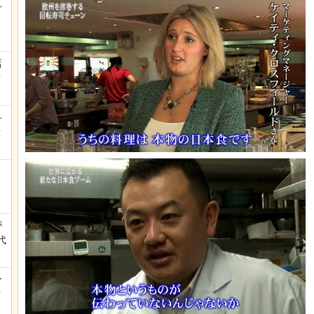
方
店
ｗ
弁
ｗ
が
代
.
ー
ｗ