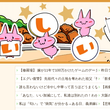
【修羅場】 嫁が11年で100万かけたゲームのデータを
昨日
【エグい復讐】 先祖代々の土地を奪われた祖父「憎い！
「飲
誰も言わないけど冷やし中華って言うほどうまくないよね
【画
「あなた、いい加減にして。私達は別れたの！わかってる
大阪の
私は『匂い』で “病気” が分かる→ある日、義弟嫁の子
【悲