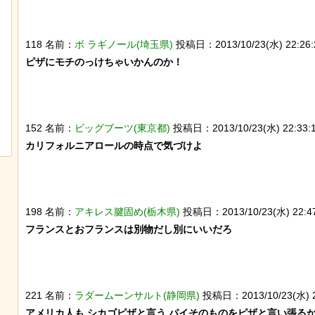
118 名前：
ボ ラギノール(埼玉県)
投稿日：2013/10/23(水) 22:26:2
ピザにモチのっけちゃいかんのか！

【動画】アメリカで一番『人種差別』
後ろ片足を失った象、
が酷い街にアジア人が行くとこうなる!!
作ってもらい歩けるよ
152 名前：
ビッグブーツ(東京都)
投稿日：2013/10/23(水) 22:33:15
カリフォルニアロールの時点で気づけよ

198 名前：
アキレス腱固め(栃木県)
投稿日：2013/10/23(水) 22:47
フランスとおフランスは別物だし別にいいだろ

221 名前：
ラダームーンサルト(静岡県)
投稿日：2013/10/23(水) 22:
アメリカ人も シカゴピザと言う パイそのものをピザと言い張るか