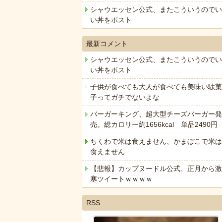
シャウエッセン公式、またこういうのでい
い丼をポスト
最新コメント
シャウエッセン公式、またこういうのでい
い丼をポスト
子供が食べても大人が食べても美味い駄菓
子ってガチでないよな
バーガーキング、超大型チーズバーガー発
売。総カロリー約1656kcal 単品2490円
ちくわで米は食えません、かまぼこで米は
食えません
【悲報】カップヌードル公式、正月から激
寒ツイートｗｗｗｗ
RSS