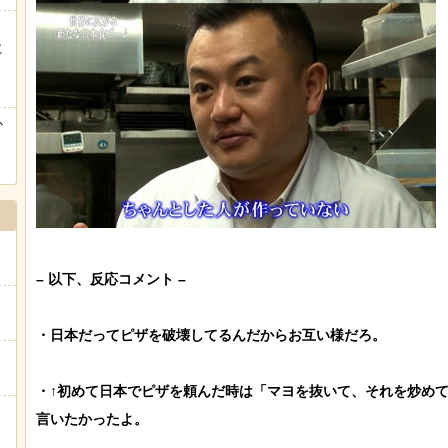
に
ぅ
か
– 以下、反応コメント –

・日本だってピザを破壊してるんだからお互い様だろ。

・↑初めて日本でピザを頼んだ時は「マヨを抜いて、それを炒めて
言いたかったよ。
