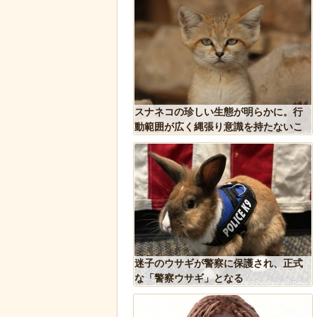
人、だんじりにぶっ潰さ
スナネコの珍しい生態が明らかに。行
動範囲が広く縄張り意識を持たないこ
とが判明
込み温め続けていたハク
迷子のウサギが警察に保護され、正式
スに孤児のヒナが託さ
な「警察ウサギ」となる
するように【続編】