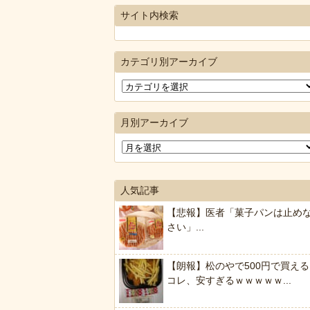
サイト内検索
カテゴリ別アーカイブ
月別アーカイブ
人気記事
【悲報】医者「菓子パンは止め
さい」...
【朗報】松のやで500円で買える
コレ、安すぎるｗｗｗｗｗ...