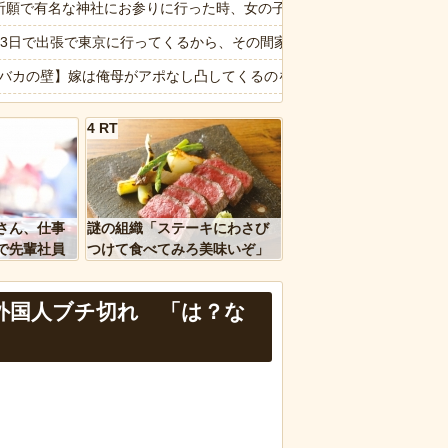
祈願で有名な神社にお参りに行った時、女の子が生まれるという赤い石
ことが発覚ｗｗｗｗｗ
泊3日で出張で東京に行ってくるから、その間家のことはよろしくね」と
開始！！「どこまで送って！」から始まり半年も経つと「お金貸してく
2【バカの壁】嫁は俺母がアポなし凸してくるのを嫌うし、母は悪意があ
 みんなにコオロギ食を広める為にリベンジへ
】村重杏奈さん(28)のお◯ぱいがコチラwwwwwwwwwwww
4 RT
19歳で取り返しのつかない代償を背負うことに
場の要注意オバサン、引っ越し先でご近所になり粘着開始！！「どこま
理を頼んだら…とんでもない事になった😱
を旅行で周るのが趣味の奴でも最後まで残ってそうな都道府県ってどこ
ｗｗ」 ほか
れでよく走れるな…」あるX民が撮影したトラックの荷物の積み方が激ヤ
さん、仕事
謎の組織「ステーキにわさび
、国防総省職員数千人をウソ発見器にかける方針
なは職場のBBQなに持ってけば嬉しい？
で先輩社員
つけて食べてみろ美味いぞ」
ｗｗｗｗ
ワイ「んなわけないだろｗ」
報】味噌ラーメンで行列、出来ない
外国人ブチ切れ 「は？な
など盛りだくさん
d by livedoor 相互RSS