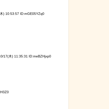
) 10:53:57 ID:mGE05YZq0
17(木) 11:35:31 ID:meBZHjxp0
tH3Z0