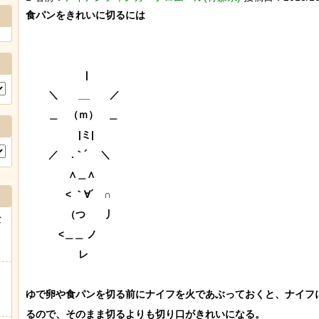
食パンをきれいに切るには

　　　　　　|

　 　＼　　__　　／

　 　＿　（ｍ）　＿

　 　　　　|ミ|

　 　／ 　.｀´　 ＼

　　　 　∧＿∧

　　　　< ｀∀´　∩

　　　　（つ　　丿

な
　　　 <＿＿ ノ

　　　　 　レ

ゆで卵や食パンを切る前にナイフを火であぶっておくと、ナイフ
るので、そのまま切るよりも切り口がきれいになる。
