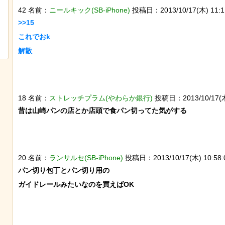
42 名前：
ニールキック(SB-iPhone)
投稿日：2013/10/17(木) 11:11:
なんか泣きたくなってくる青春18きっ
スナネコの珍しい生態
>>15

ぷのポスター貼ってく
動範囲が広く縄張り意
これでおk

とが判明
18 名前：
ストレッチプラム(やわらか銀行)
投稿日：2013/10/17(木)
昔は山崎パンの店とか店頭で食パン切ってた気がする

20 名前：
ランサルセ(SB-iPhone)
投稿日：2013/10/17(木) 10:58:0
パン切り包丁とパン切り用の

ガイドレールみたいなのを買えばOK
