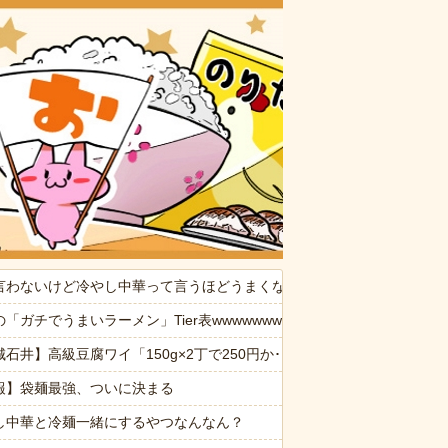
おいしいお
供から「ガンの匂い」がし始めたので、夫経由で「ガンではないか」と伝
言わないけど冷やし中華って言うほどうまくないよね
なんでなん
「ガチでうまいラーメン」Tier表wwwwwww
たの見て（カネモ…！）って思った
城石井】高級豆腐ワイ「150g×2丁で250円か･･･高いけど美味そうだ
たかれ「病気だからって甘えるな！旦那様の為に家事をしろ！」夫が無
報】袋麺最強、ついに決まる
30代)。問題は誰がこいつを引き取るか→結局遺産を全て弟に相続する
し中華と冷麺一緒にするやつなんなん？