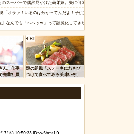
だった痕跡が残されていた
ものスーパーで偶然見かけた義弟嫁。夫に何気なくその話しただけなの
た極限の中の日本人の姿に世界が衝撃
4隣奥「オラァ！いるのは分かってんだよ！子供預かれ！(ドアケリー！」
の時、真夏に重度の熱中症で救急搬送された結果→会社の人たちから叩
報】なんでも「へへっｗ」って誤魔化してきたワイの末路がこちらｗｗ
」貼っていけｗｗｗｗｗ
夫に離婚を突きつけたら私の職場(法律事務所)に乗り込んできた 堂々
4 RT
ージが“一瞬怖い”と話題にwwww
の予定が８月６日なんだけど７月２９日にドバッと鮮血でたから生理か
ｗｗｗｗｗ
ドブルリザーブの角田裕毅、ケイナさんと一緒に酒蔵巡りをしている模
ｗｗ」 ほか
画】「昔のアイドルは個人情報がガバガバだった」を誇張した昭和風AI
さん、仕事
謎の組織「ステーキにわさび
、国防総省職員数千人をウソ発見器にかける方針
転車のルール厳罰化！」← 正直なんの意味もなかった件ｗｗｗｗｗｗｗ
で先輩社員
つけて食べてみろ美味いぞ」
ｗｗｗｗ
ワイ「んなわけないだろｗ」
なは職場のBBQなに持ってけば嬉しい？
など盛りだくさん
報】味噌ラーメンで行列、出来ない
d by livedoor 相互RSS
7(木) 10:50:33 ID:vw6hmr1j0