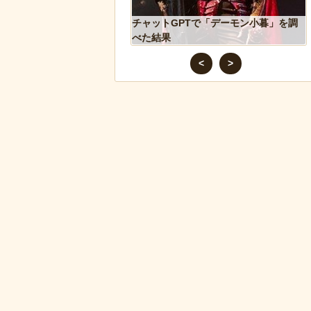
が警察に保護され、正式
チャットGPTで「デーモン小暮」を調
ギ」となる
べた結果
<
>