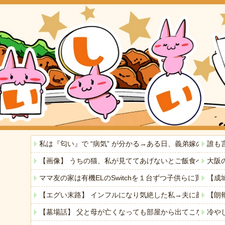
私は『匂い』で “病気” が分かる→ある日、義弟嫁の子
誰も
【画像】 うちの猫、私が見ててあげないとご飯食べないの
大阪の
ママ友の家は有機ELのSwitchを１台ずつ子供らに買っ
【成
【エグい末路】 インフルになり気絶した私→夫に顔をは
【朗
【墓場話】 父と母が亡くなっても部屋から出てこない弟(
冷や