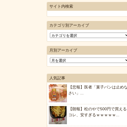
サイト内検索
カテゴリ別アーカイブ
月別アーカイブ
人気記事
【悲報】医者「菓子パンは止め
さい」...
【朗報】松のやで500円で買える
コレ、安すぎるｗｗｗｗｗ...