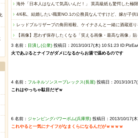
海外「日本人はなんて気高いんだ！」 英高級紙も驚愕した極
こ
4/6私、結婚したい職業NO.1の公務員なんですけど、嫁が
化
レッドブルリザーブの角田裕毅、ケイナさんと一緒に酒蔵巡り
【画像】思わず保存したくなる「笑える画像・最高な画像」貼
に
ぅ
3 名前：
目潰し(公衆)
投稿日：2013/10/17(木) 10:51:23 ID:PlzE
海外「日本人はなんて気高いんだ！」 英高級紙も驚愕した極
火であぶるとナイフがダメになるからお湯で温めるのです

ヒーローのサバイバルアクション Siege Survivors
4 名前：
フルネルソンスープレックス(長屋)
投稿日：2013/10/17(木)
これはやっちゃ駄目だぞｗ

Powered by livedoor 相互RSS
6 名前：
ジャンピングパワーボム(兵庫県)
投稿日：2013/10/17(木) 