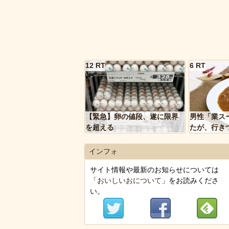
12 RT
6 RT
【緊急】卵の値段、遂に限界
男性「業ス
を超える
たが、行き
トルトカレ
いく…」
インフォ
サイト情報や最新のお知らせについては
「
おいしいおについて
」をお読みくださ
い。