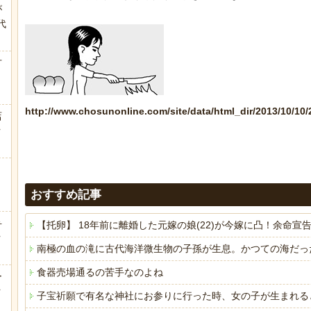
が
代
.
方
http://www.chosunonline.com/site/data/html_dir/2013/10/10
店
ｗ
おすすめ記事
弁
【托卵】 18年前に離婚した元嫁の娘(22)が今嫁に凸！余
ｗ
南極の血の滝に古代海洋微生物の子孫が生息。かつての海だっ
食器売場通るの苦手なのよね
ー
ｗ
子宝祈願で有名な神社にお参りに行った時、女の子が生まれる