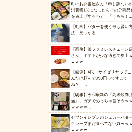
町のお弁当屋さん「申し訳ない
消費税1%になったらその分商品
を値上げするわ」 「うちも！..
【動画】バターを使う最も賢い
法、見つかる...
【画像】某ファミレスチェーン
さん、ポテトが少な過ぎて炎上
ｗｗｗ...
【画像】X民「サイゼリヤってこ
んだけ頼んで950円ってすごく
ね？」...
【朗報】令和最新の『高級焼肉
当』、ガチでめっちゃ旨そうｗ
ｗｗｗｗ...
セブンイレブンのシュガーバタ
クレープまだ食べてない奴ｗｗ
ｗｗｗｗ...