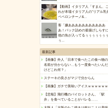
【動画】イタリア人「すまん、
れが本場イタリア人の”リアル乳
ペペロンチーノ&...
客「嫌あああああああああああ
あ！パック詰めの釜揚げしらす
他の魚が入ってるぅぅぅぅぅぅ
ぅ...
最新記事
【画像】外人「日本で食べたこの食べ物の
名前が分からない…もう一度食べたいんだ
けどこれ何？」
ステーキの良さがマジで分からん
【画像】ガチで美味いアイスｗｗｗｗｗｗ
【悲報】飛行機のパイロットさん、「駅
弁」を食べていることがバレる……
大阪人「大阪のたこ焼きは銀だこより美味