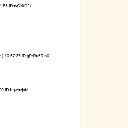
53 ID:tvQNfO2Ui
が明らかに。行
【ネタ】玄関ドアに貼るとセールスを
迷子の
識を持たないこ
撃退できる？ あまりに“諸刃の剣”なラ
な「警
イフハックが話題にｗ
 10:57:27 ID:gPrRu6Rm0
0 ID:KqwbzjaMi