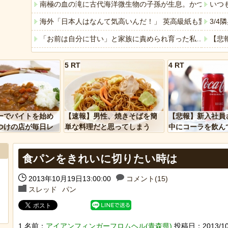
南極の血の滝に古代海洋微生物の子孫が生息。かつての海
いつ
海外「日本人はなんて気高いんだ！」 英高級紙も驚愕し
3/
「お前は自分に甘い」と家族に責められ育った私…３０歳
【悲
【画像】思わず保存したくなる「笑える画像・最高な画像
エネ
5 RT
4 RT
「ぞわっとした…」カルディで売っているコーヒーのパッケ
生理
【Mステ】西川貴教さん 魅惑のマーメイドすぎるｗｗｗ
レッ
「アメリカのヤンキーがアジア人にケンカを売った結果ｗ
【動
ーでバイトを始め
【速報】男性、焼きそばを簡
【悲報】新入社員
「あなたはアメリカを愛していますか」「はい」トランプ
「自
つけの店が毎日レ
単な料理だと思ってしまう
中にコーラを飲ん
ーを大量に買って
に怒られてしまう
ヒーローのサバイバルアクション Siege Survivors
みん
食パンをきれいに切りたい時は
【中国】パトカーの前で好演技www当たり屋やお煽り運転
【悲
2013年10月19日13:00:00
コメント(15)
スレッド
パン
Powered by livedoor 相互RSS
Powere
1 名前：
アイアンフィンガーフロムヘル(青森県)
投稿日：2013/10/1