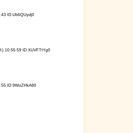
43 ID:Ub6QUydj0
るパン屋で売っ
【画像】ディズニー『リトル・マーメ
【動画
のビジュアルが
イド』実写版のポスターがヤバイ！地
が酷い
獄の黙示録みたい
 10:55:59 ID:XUVFTtYg0
分に投下された
歴史的な木星系探査機打ち上げにナマ
石を卵
55 ID:9WoZHkA80
して助かる！！
ケモノが立ち会っていた件
トウワ
れ、お