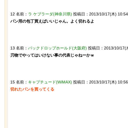
12 名前：
ラ ケブラーダ(神奈川県)
投稿日：2013/10/17(木) 10:54:
「マンデラ効果」という集団的な事実
【ひでぶ】茨城県にあ
と異なる思い込み、ガチで怖過ぎるｗ
パン用の包丁買えばいいじゃん。よく切れるよ

ている「アベシパン」
ｗｗｗｗｗｗｗｗｗｗｗ
悪夢すぎるｗｗｗｗｗ
13 名前：
バックドロップホールド(大阪府)
投稿日：2013/10/17(木)
刃物でやってはいけない事の代表じゃねーかｗ

【動画】大阪人、だんじりにぶっ潰さ
【動画】 ロシア兵が自
15 名前：
キャプチュード(WiMAX)
投稿日：2013/10/17(木) 10:56:
れる
ドローン爆弾を投げ返