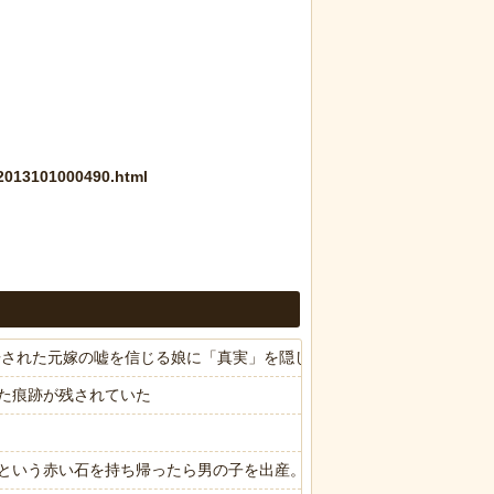
/2013101000490.html
命宣告された元嫁の嘘を信じる娘に「真実」を隠し続ける俺へ、スレ民から
た痕跡が残されていた
という赤い石を持ち帰ったら男の子を出産。しばらくしてお礼も兼ねて