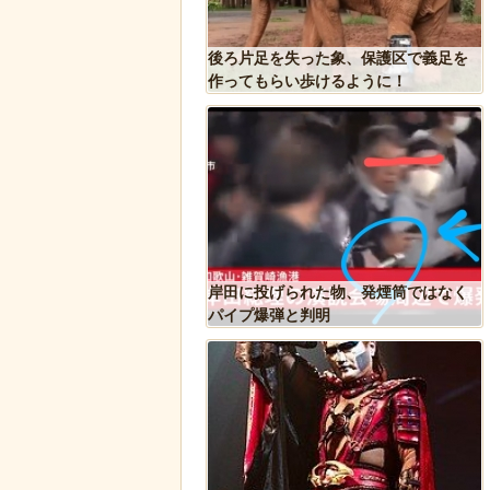
リカで一番『人種差別』
後ろ片足を失った象、保護区で義足を
ジア人が行くとこうなる!!
作ってもらい歩けるように！
込み温め続けていたハク
岸田に投げられた物、発煙筒ではなく
スに孤児のヒナが託さ
パイプ爆弾と判明
するように【続編】