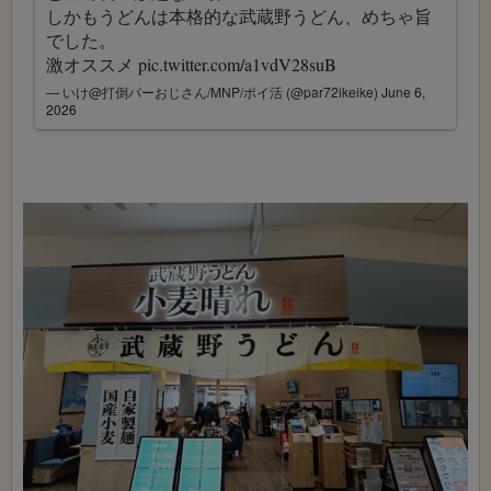
しかもうどんは本格的な武蔵野うどん、めちゃ旨
でした。
激オススメ
pic.twitter.com/a1vdV28suB
— いけ@打倒パーおじさん/MNP/ポイ活 (@par72ikeike)
June 6,
2026