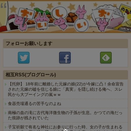
フォローお願いします
相互RSS(ブログロール)
【托卵】 18年前に離婚した元嫁の娘(22)が今嫁に凸！余命宣告
された元嫁の嘘を信じる娘に「真実」を隠し続ける俺へ、スレ
民から大ブーイングの嵐ｗｗ
食器売場通るの苦手なのよね
南極の血の滝に古代海洋微生物の子孫が生息。かつての海だっ
た痕跡が残されていた
子宝祈願で有名な神社にお参りに行った時、女の子が生まれる