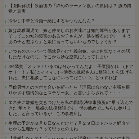
【医師解説】飲酒後の「締めのラーメン欲」の原因は？ 脳の錯
覚と真実
冷やし中華と冷麺一緒にするやつなんなん？
娘は幼稚園児で、娘と仲良しのお友達には知的障害があります
そしてこの知的障害のあるお子さんが、娘を殴るのです 「もう
あの子と遊ぶな」と娘に言ってもいいものでしょうか？
いつものスーパーで偶然見かけた義弟嫁。夫に何気なくその話
しただけなのに、そこから妙な空気になってしまい…
3/4隣奥「オラァ！いるのは分かってんだよ！子供預かれ！(ドア
ケリー！」私(ヒィィィ…)→隣奥の旦那さんに相談したら逃げら
れた。夫に相談してもなにいってだこいつ。どうすれば…
同僚男性とのお付き合いを断ったら「理屈に合わない主張を振
りかざす感情的なヒステリー女」と言いふらされて・・・
エネ夫に離婚を突きつけたら私の職場(法律事務所)に乗り込んで
きた 堂々と「離婚の法律相談です。母の薦めでこちらに参りま
した」と言っているが、この事務所は…
生理の予定が８月６日なんだけど７月２９日にドバッと鮮血で
たから生理かな？って思ったのよね
【悲報】なんでも「へへっｗ」って誤魔化してきたワイの末路