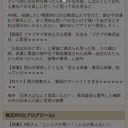
という赤い石を持ち帰ったら男の子を出産。しばらくしてお礼
も兼ねて石を返しに行こうと思って石を見ると…
4/6私、結婚したい職業NO.1の公務員なんですけど、嫁が子供連
れて家出した。全く理由は思いつかないけど強いてあげるとす
れば母のせいかもしれない。嫁のせいでアトピー悪化しそう→
【朗報】プチプチで有名な川上産業、社名を「プチプチ株式会
社」に変更ｗｗｗｗｗ
「お前は自分に甘い」と家族に責められ育った私…３０歳の
時、真夏に重度の熱中症で救急搬送された結果→会社の人たち
から叩きつけられた「衝撃の事実」に絶句
【画像】思わず保存したくなる「笑える画像・最高な画像」貼
っていけｗｗｗｗｗ
【Mステ】西川貴教さん 魅惑のマーメイドすぎるｗｗｗｗｗｗ
ｗｗ
海外「日本人はなんて気高いんだ！」 英高級紙も驚愕した極限
の中の日本人の姿に世界が衝撃
Powered by livedoor 相互RSS
相互RSS(ブログロール)
【画像】X民さん「ニンニクが青い！こんなの食えない！」