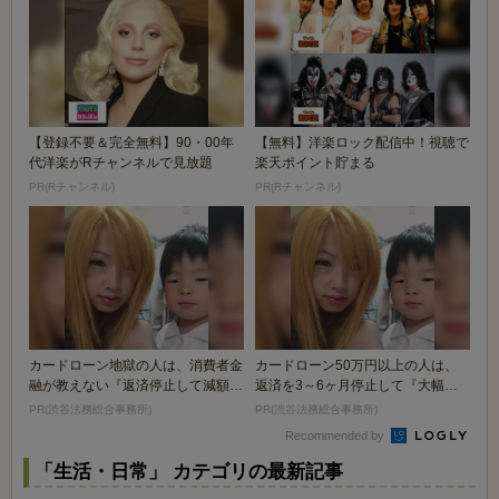
【登録不要＆完全無料】90・00年
【無料】洋楽ロック配信中！視聴で
代洋楽がRチャンネルで見放題
楽天ポイント貯まる
PR(Rチャンネル)
PR(Rチャンネル)
カードローン地獄の人は、消費者金
カードローン50万円以上の人は、
融が教えない『返済停止して減額・
返済を3～6ヶ月停止して『大幅に
免除する方法』で...
減額してから返済...
PR(渋谷法務総合事務所)
PR(渋谷法務総合事務所)
Recommended by
「生活・日常」 カテゴリの最新記事