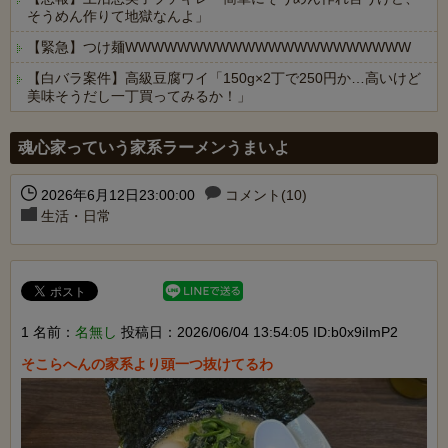
そうめん作りて地獄なんよ」
【緊急】つけ麺WWWWWWWWWWWWWWWWWWWWWW
【白バラ案件】高級豆腐ワイ「150g×2丁で250円か…高いけど
美味そうだし一丁買ってみるか！」
Powered by livedoor 相互RSS
魂心家っていう家系ラーメンうまいよ
2026年6月12日23:00:00
コメント(10)
生活・日常
1 名前：
名無し
投稿日：2026/06/04 13:54:05 ID:b0x9iImP2