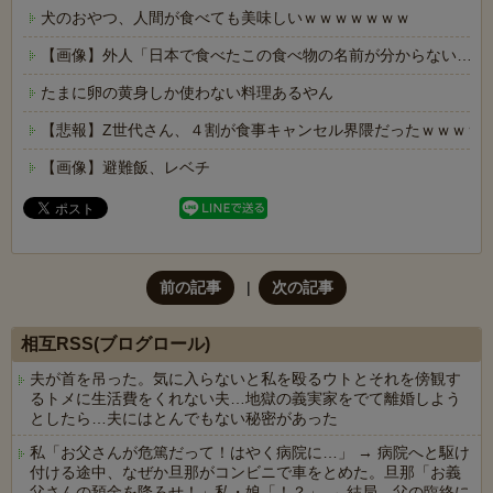
犬のおやつ、人間が食べても美味しいｗｗｗｗｗｗｗ
【画像】外人「日本で食べたこの食べ物の名前が分からない…も
たまに卵の黄身しか使わない料理あるやん
【悲報】Z世代さん、４割が食事キャンセル界隈だったｗｗｗｗ
【画像】避難飯、レベチ
前の記事
次の記事
相互RSS(ブログロール)
夫が首を吊った。気に入らないと私を殴るウトとそれを傍観す
るトメに生活費をくれない夫…地獄の義実家をでて離婚しよう
としたら…夫にはとんでもない秘密があった
私「お父さんが危篤だって！はやく病院に…」 → 病院へと駆け
付ける途中、なぜか旦那がコンビニで車をとめた。旦那「お義
父さんの預金を降ろせ！」私・娘「！？」 → 結局、父の臨終に