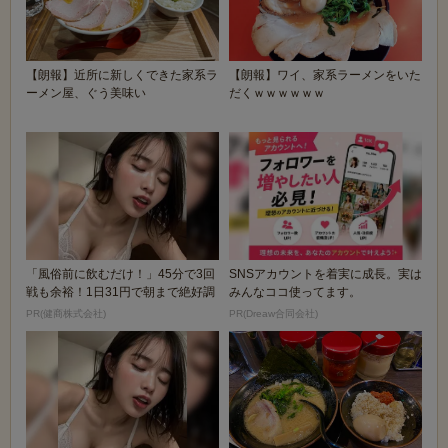
【朗報】近所に新しくできた家系ラ
【朗報】ワイ、家系ラーメンをいた
ーメン屋、ぐう美味い
だくｗｗｗｗｗｗ
「風俗前に飲むだけ！」45分で3回
SNSアカウントを着実に成長。実は
戦も余裕！1日31円で朝まで絶好調
みんなココ使ってます。
PR(健商株式会社)
PR(Dreaw合同会社)