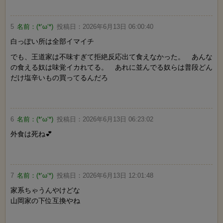
5
名前：
(*‘ω‘*)
投稿日：
2026年6月13日 06:00:40
白っぽい所は全部イマイチ
でも、王道家は不味すぎて拒絶反応出て食えなかった。 あんな
の食える奴は味覚イカれてる。 あれに並んでる奴らは普段どん
だけ塩辛いもの買ってるんだろ
6
名前：
(*‘ω‘*)
投稿日：
2026年6月13日 06:23:02
外食は死ね💕
7
名前：
(*‘ω‘*)
投稿日：
2026年6月13日 12:01:48
家系ちゃうんやけどな
山岡家の下位互換やね