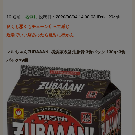
16 名前：
名無し
投稿日：2026/06/04 14:00:03 ID:tkH29dqIu
良くも悪くもチェーン店って感じ

近場でいい店あったら絶対に行かん

マルちゃんZUBAAAN! 横浜家系醤油豚骨 3食パック 130g×3食