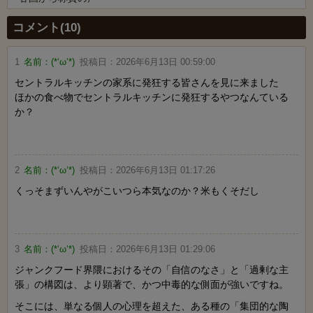
Powered by livedoor 相互RSS
コメント(10)
1
名前：
(*‘ω‘*)
投稿日：
2026年6月13日 00:59:00
セントラルキッチンの家系に発狂する皆さんを見に来ました
ほかの食べ物でセントラルキッチンに発狂するやつなんている
か？
2
名前：
(*‘ω‘*)
投稿日：
2026年6月13日 01:17:26
くっそまずいんやがこいつら本気なのか？米もくそだし
3
名前：
(*‘ω‘*)
投稿日：
2026年6月13日 01:29:06
ジャンクフード界隈におけるその「自信のなさ」と「過剰な主
張」の構図は、より顕著で、かつ中毒的な側面が強いですね。
そこには、単なる個人の心理を超えた、ある種の「集団的な陶