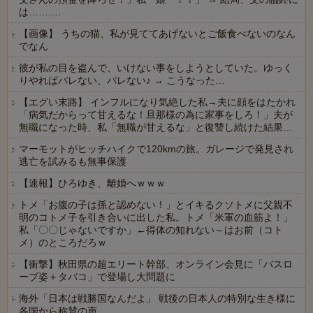
は……….
【画像】 うちの猫、私が見ててあげないとご飯食べないのなん
でなん
彼が私の目を盗んで、いけない事をしようとしていた。ゆっく
りやればバレない、バレない♪ → こうなった…
【エグい末路】 インフルになり気絶した私→夫に顔をはたかれ
「病気だからって甘えるな！旦那様の為に家事をしろ！」夫が
無職になった時、私「無職が甘えるな」と復讐し続けた結果…
マーモットがヒッチハイクで120kmの旅。ガレージで発見され
逃亡を試みるも無事保護
【速報】ひろゆき、離婚へｗｗｗ
トメ「お腹の子は孫と認めない！」とイキるクソトメに父親不
明のコトメ子を引き合いに出した私。トメ「米軍の血筋よ！」
私「〇〇じゃないですか」←得体の知れない～はお前（コト
メ）のところだろｗ
【衝撃】秋田県の超エリート幹部、オンライン会見に「バスロ
ーブ姿＋タバコ」で登場し大問題に
海外「日本は戦勝国なんだよ」 戦後の日本人の特別な生き様に
各国から称賛の声