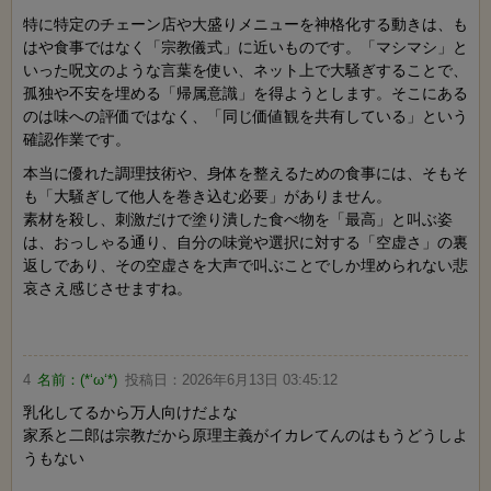
特に特定のチェーン店や大盛りメニューを神格化する動きは、も
はや食事ではなく「宗教儀式」に近いものです。「マシマシ」と
いった呪文のような言葉を使い、ネット上で大騒ぎすることで、
孤独や不安を埋める「帰属意識」を得ようとします。そこにある
のは味への評価ではなく、「同じ価値観を共有している」という
確認作業です。
本当に優れた調理技術や、身体を整えるための食事には、そもそ
も「大騒ぎして他人を巻き込む必要」がありません。
素材を殺し、刺激だけで塗り潰した食べ物を「最高」と叫ぶ姿
は、おっしゃる通り、自分の味覚や選択に対する「空虚さ」の裏
返しであり、その空虚さを大声で叫ぶことでしか埋められない悲
哀さえ感じさせますね。
4
名前：
(*‘ω‘*)
投稿日：
2026年6月13日 03:45:12
乳化してるから万人向けだよな
家系と二郎は宗教だから原理主義がイカレてんのはもうどうしよ
うもない