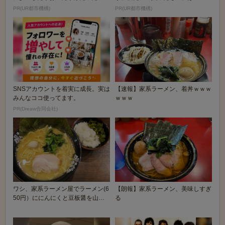
PR(UR都市機構)
PR(UR都市機構)
SNSアカウントを着実に成長。実は
【速報】家系ラーメン、着丼ｗｗｗ
みんなココ使ってます。
ｗｗｗ
PR(Dreaw合同会社)
ワシ、家系ラーメン屋でラーメン(6
【朗報】家系ラーメン、美味しすぎ
50円）ににんにくと豆板醤を山ほ
る
ど乗せ飯３杯食...