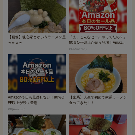
【画像】魂心家とかいうラーメン屋
「え、こんなセールやってたの？」
ｗｗｗｗ
80％OFF以上が続々登場！Amazon
の本気が...
PR(Amazon)
Amazon今日も見逃せない！80%O
【家系】人生で初めて家系ラーメン
FF以上が続々登場
食べてきた！！
PR(Amazon)