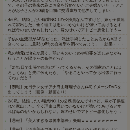
一人息子が障害児だったけど、それはもう可愛がって育ててい
て、その子の将来の為にお金を貯めていたご夫婦がいた → とこ
ろがお子さんが20歳を目前に交通事故で他界してしまい…
4/6私、結婚したい職業NO.1の公務員なんですけど、嫁が子供連
れて家出した。全く理由は思いつかないけど強いてあげるとす
れば母のせいかもしれない。嫁のせいでアトピー悪化しそう→
子供の血液型がAB型だった。私は手術したことあるからA型で
合ってるし…旦那(O型)の血液型を調べてみよう」→ 結果・・・
私の地元は治安が悪く、弱いものいじめや犯罪を楽しみながら
行うことが陽キャの条件だった
「2泊3日で出張で東京に行ってくるから、その間家のことはよ
ろしくね」と夫に伝えたら、「やることやってから出張に行っ
てね」だと？
【朗報】元日テレ女子アナ脊山麻理子さん(46)イメージDVDを
出してしまう（画像・動画あり）
2/6私、結婚したい職業NO.1の公務員なんですけど、嫁が子供連
れて家出した。全く理由は思いつかないけど強いてあげるとす
れば母のせいかもしれない。嫁のせいでアトピー悪化しそう→
【悲報】「美人すぎる県警本部長」失職ｗｗｗｗｗｗｗｗｗ
【悲報】上沼恵美子ブチギレ「簡単にそうめん作れ言うけど、