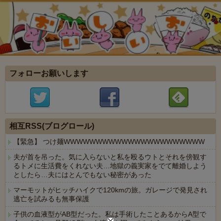
フォローお願いします
相互RSS(ブログロール)
【緊急】 つけ麺WWWWWWWWWWWWWWWWWWWWWW
夫が首を吊った。気に入らないと私を殴るウトとそれを傍観す
るトメに生活費をくれない夫…地獄の義実家をでて離婚しよう
としたら…夫にはとんでもない秘密があった
マーモットがヒッチハイクで120kmの旅。ガレージで発見され
逃亡を試みるも無事保護
子供の血液型がAB型だった。私は手術したことあるからA型で