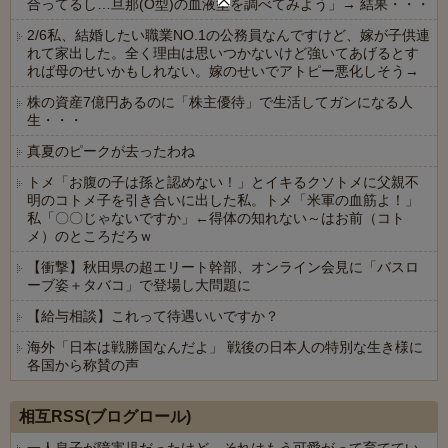
合ってるし…旦那(O型)の血液型を調べてみよう」→ 結果・・・
2/6私、結婚したい職業NO.1の公務員なんですけど、嫁が子供連
れて家出した。全く理由は思いつかないけど強いてあげるとす
れば母のせいかもしれない。嫁のせいでアトピー悪化しそう→
株の資産7億円あるのに「株主優待」で生活してガンになる人
生・・・
真夏のピークが去ったわね
トメ「お腹の子は孫と認めない！」とイキるクソトメに父親不
明のコトメ子を引き合いに出した私。トメ「米軍の血筋よ！」
私「〇〇じゃないですか」←得体の知れない～はお前（コト
メ）のところだろｗ
【衝撃】秋田県の超エリート幹部、オンライン会見に「バスロ
ーブ姿＋タバコ」で登場し大問題に
【給与相談】これって待遇いいですか？
海外「日本は戦勝国なんだよ」 戦後の日本人の特別な生き様に
各国から称賛の声
Powered by livedoor 相互RSS
相互RSS(ブログロール)