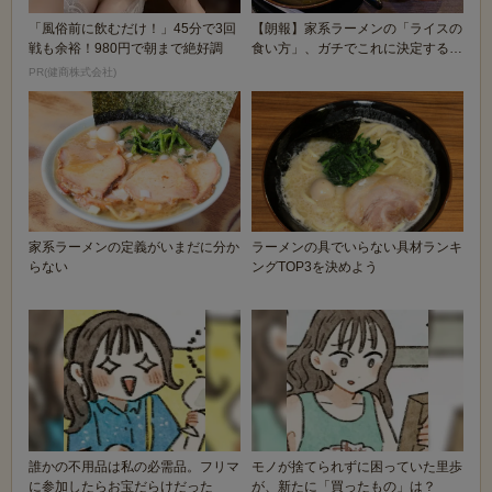
「風俗前に飲むだけ！」45分で3回
【朗報】家系ラーメンの「ライスの
戦も余裕！980円で朝まで絶好調
食い方」、ガチでこれに決定するｗ
ｗｗｗｗ
PR(健商株式会社)
家系ラーメンの定義がいまだに分か
ラーメンの具でいらない具材ランキ
らない
ングTOP3を決めよう
誰かの不用品は私の必需品。フリマ
モノが捨てられずに困っていた里歩
に参加したらお宝だらけだった
が、新たに「買ったもの」は？