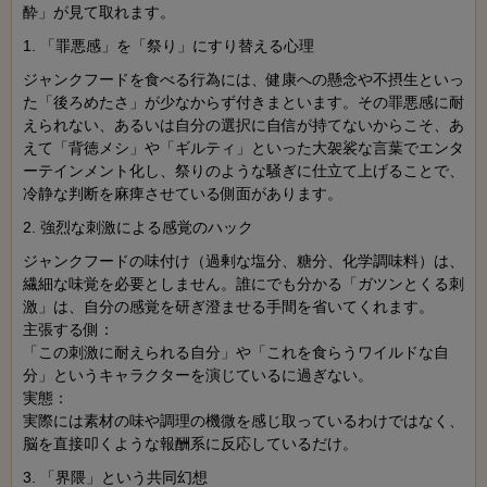
酔」が見て取れます。
1. 「罪悪感」を「祭り」にすり替える心理
ジャンクフードを食べる行為には、健康への懸念や不摂生といっ
た「後ろめたさ」が少なからず付きまといます。その罪悪感に耐
えられない、あるいは自分の選択に自信が持てないからこそ、あ
えて「背徳メシ」や「ギルティ」といった大袈裟な言葉でエンタ
ーテインメント化し、祭りのような騒ぎに仕立て上げることで、
冷静な判断を麻痺させている側面があります。
2. 強烈な刺激による感覚のハック
ジャンクフードの味付け（過剰な塩分、糖分、化学調味料）は、
繊細な味覚を必要としません。誰にでも分かる「ガツンとくる刺
激」は、自分の感覚を研ぎ澄ませる手間を省いてくれます。
主張する側：
「この刺激に耐えられる自分」や「これを食らうワイルドな自
分」というキャラクターを演じているに過ぎない。
実態：
実際には素材の味や調理の機微を感じ取っているわけではなく、
脳を直接叩くような報酬系に反応しているだけ。
3. 「界隈」という共同幻想