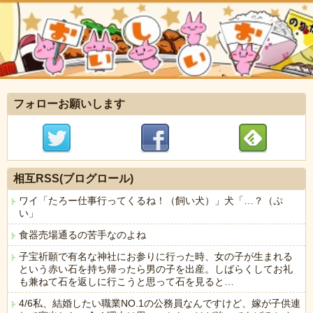
フォローお願いします
相互RSS(ブログロール)
ワイ「たろー仕事行ってくるね！（飼い犬）」犬「…？（ぷ
い」
食器売場通るの苦手なのよね
子宝祈願で有名な神社にお参りに行った時、女の子が生まれる
という赤い石を持ち帰ったら男の子を出産。しばらくしてお礼
も兼ねて石を返しに行こうと思って石を見ると…
4/6私、結婚したい職業NO.1の公務員なんですけど、嫁が子供連