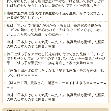
れて家出した。全く理由は思いつかないけど強いてあげるとす
れば母のせいかもしれない。嫁のせいでアトピー悪化しそう→
南極の血の滝に古代海洋微生物の子孫が生息。かつての海だっ
た痕跡が残されていた
私は『匂い』で “病気” が分かる→ある日、義弟嫁の子供から
「ガンの匂い」がし始めたので、夫経由で「ガンではないか」
と伝えたら怒って絶縁、その結果・・・
海外「日本人はなんて気高いんだ！」 英高級紙も驚愕した極限
の中の日本人の姿に世界が衝撃
休日に甥っ子をアポなし託児を押し付けてきた兄嫁！「テレビ
でも見せといてw」と言うので『Gガンダム』を一気見させた結
果……甥っ子が重度の中二病を発症して家で大暴れｗｗ
【画像】思わず保存したくなる「笑える画像・最高な画像」貼
っていけｗｗｗｗｗ
【Mステ】西川貴教さん 魅惑のマーメイドすぎるｗｗｗｗｗｗ
ｗｗ
海外「日本人はなんて気高いんだ！」 英高級紙も驚愕した極限
の中の日本人の姿に世界が衝撃
Powered by livedoor 相互RSS