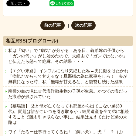
前の記事
次の記事
相互RSS(ブログロール)
私は『匂い』で “病気” が分かる→ある日、義弟嫁の子供から
「ガンの匂い」がし始めたので、夫経由で「ガンではないか」
と伝えたら怒って絶縁、その結果・・・
【エグい末路】 インフルになり気絶した私→夫に顔をはたかれ
「病気だからって甘えるな！旦那様の為に家事をしろ！」夫が
無職になった時、私「無職が甘えるな」と復讐し続けた結果…
南極の血の滝に古代海洋微生物の子孫が生息。かつての海だっ
た痕跡が残されていた
【墓場話】 父と母が亡くなっても部屋から出てこない弟(30
代)。問題は誰がこいつを引き取るか→結局遺産を全て弟に相続
することで誰も引き取らない事に。結果は見えてたけど弟の末
路は
ワイ「たろー仕事行ってくるね！（飼い犬）」犬「…？（ぷ