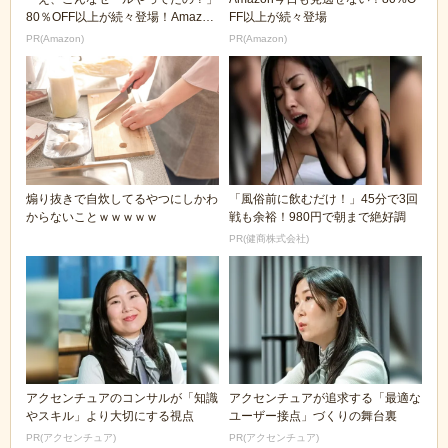
80％OFF以上が続々登場！Amazon
FF以上が続々登場
の本気が...
PR(Amazon)
PR(Amazon)
煽り抜きで自炊してるやつにしかわ
「風俗前に飲むだけ！」45分で3回
からないことｗｗｗｗｗ
戦も余裕！980円で朝まで絶好調
PR(健商株式会社)
アクセンチュアのコンサルが「知識
アクセンチュアが追求する「最適な
やスキル」より大切にする視点
ユーザー接点」づくりの舞台裏
PR(アクセンチュア)
PR(アクセンチュア)