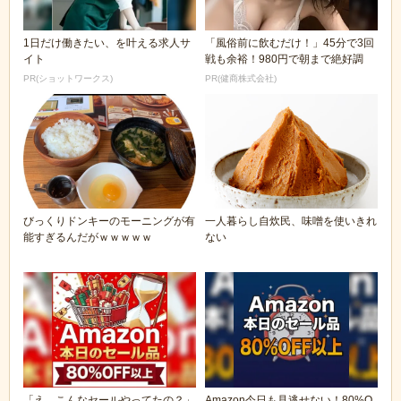
1日だけ働きたい、を叶える求人サ
「風俗前に飲むだけ！」45分で3回
イト
戦も余裕！980円で朝まで絶好調
PR(ショットワークス)
PR(健商株式会社)
びっくりドンキーのモーニングが有
一人暮らし自炊民、味噌を使いきれ
能すぎるんだがｗｗｗｗｗ
ない
「え、こんなセールやってたの？」
Amazon今日も見逃せない！80%O