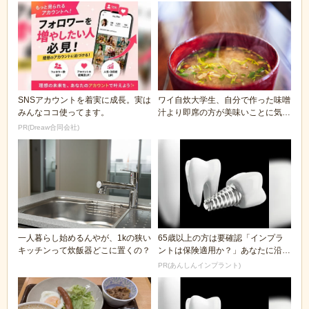
SNSアカウントを着実に成長。実は
ワイ自炊大学生、自分で作った味噌
みんなココ使ってます。
汁より即席の方が美味いことに気づ
く
PR(Dreaw合同会社)
一人暮らし始めるんやが、1kの狭い
65歳以上の方は要確認「インプラ
キッチンって炊飯器どこに置くの？
ントは保険適用か？」あなたに沿っ
た治療法や費用を...
PR(あんしんインプラント)