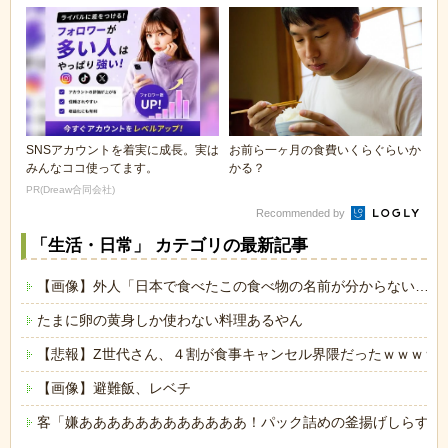
SNSアカウントを着実に成長。実は
お前ら一ヶ月の食費いくらぐらいか
みんなココ使ってます。
かる？
PR(Dreaw合同会社)
Recommended by
「生活・日常」 カテゴリの最新記事
【画像】外人「日本で食べたこの食べ物の名前が分からない…も
たまに卵の黄身しか使わない料理あるやん
【悲報】Z世代さん、４割が食事キャンセル界隈だったｗｗｗｗ
【画像】避難飯、レベチ
客「嫌ああああああああああああ！パック詰めの釜揚げしらすに