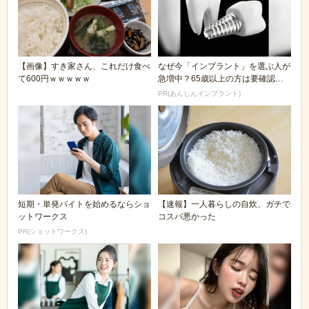
【画像】すき家さん、これだけ食べ
なぜ今「インプラント」を選ぶ人が
て600円ｗｗｗｗｗ
急増中？65歳以上の方は要確認。
抜けた歯の放置は...
PR(あんしんインプラント)
短期・単発バイトを始めるならショ
【速報】一人暮らしの自炊、ガチで
ットワークス
コスパ悪かった
PR(ショットワークス)