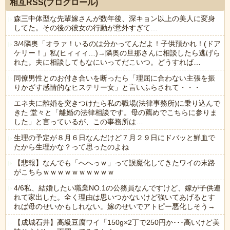
相互RSS(ブログロール)
森三中体型な先輩嫁さんが数年後、深キョン以上の美人に変身
してた。その後の彼女の行動が意外すぎて…
3/4隣奥「オラァ！いるのは分かってんだよ！子供預かれ！(ドア
ケリー！」私(ヒィィィ…)→隣奥の旦那さんに相談したら逃げら
れた。夫に相談してもなにいってだこいつ。どうすれば…
同僚男性とのお付き合いを断ったら「理屈に合わない主張を振
りかざす感情的なヒステリー女」と言いふらされて・・・
エネ夫に離婚を突きつけたら私の職場(法律事務所)に乗り込んで
きた 堂々と「離婚の法律相談です。母の薦めでこちらに参りま
した」と言っているが、この事務所は…
生理の予定が８月６日なんだけど７月２９日にドバッと鮮血で
たから生理かな？って思ったのよね
【悲報】なんでも「へへっｗ」って誤魔化してきたワイの末路
がこちらｗｗｗｗｗｗｗｗｗｗ
4/6私、結婚したい職業NO.1の公務員なんですけど、嫁が子供連
れて家出した。全く理由は思いつかないけど強いてあげるとす
れば母のせいかもしれない。嫁のせいでアトピー悪化しそう→
【成城石井】高級豆腐ワイ「150g×2丁で250円か･･･高いけど美