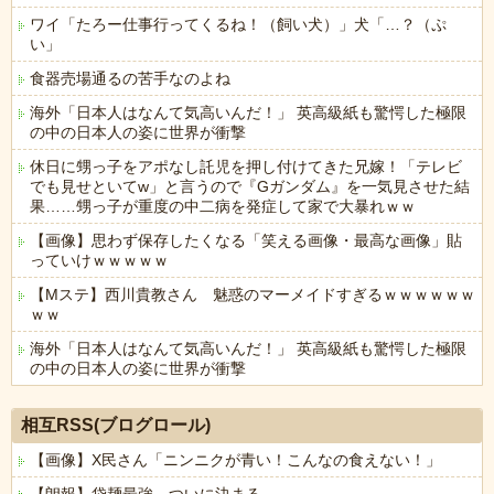
ワイ「たろー仕事行ってくるね！（飼い犬）」犬「…？（ぷ
い」
食器売場通るの苦手なのよね
海外「日本人はなんて気高いんだ！」 英高級紙も驚愕した極限
の中の日本人の姿に世界が衝撃
休日に甥っ子をアポなし託児を押し付けてきた兄嫁！「テレビ
でも見せといてw」と言うので『Gガンダム』を一気見させた結
果……甥っ子が重度の中二病を発症して家で大暴れｗｗ
【画像】思わず保存したくなる「笑える画像・最高な画像」貼
っていけｗｗｗｗｗ
【Mステ】西川貴教さん 魅惑のマーメイドすぎるｗｗｗｗｗｗ
ｗｗ
海外「日本人はなんて気高いんだ！」 英高級紙も驚愕した極限
の中の日本人の姿に世界が衝撃
Powered by livedoor 相互RSS
相互RSS(ブログロール)
【画像】X民さん「ニンニクが青い！こんなの食えない！」