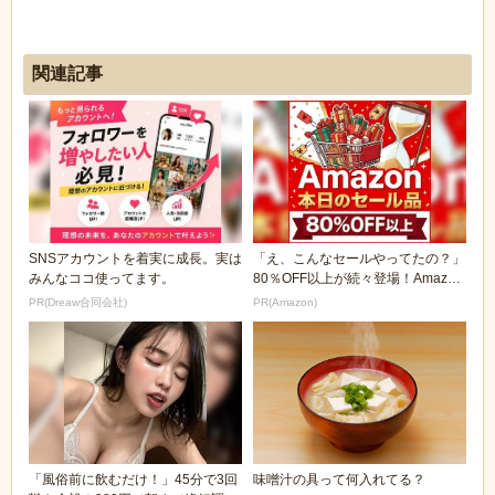
関連記事
SNSアカウントを着実に成長。実は
「え、こんなセールやってたの？」
みんなココ使ってます。
80％OFF以上が続々登場！Amazon
の本気が...
PR(Dreaw合同会社)
PR(Amazon)
「風俗前に飲むだけ！」45分で3回
味噌汁の具って何入れてる？