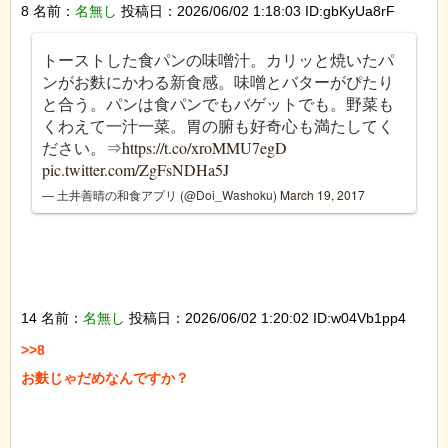
8 名前：
名無し
投稿日：2026/06/02 1:18:03 ID:gbKyUa8rF
トーストした食パンの味噌汁。カリッと焼いたパ
ンがお麩にかわる新食感。味噌とバターがぴたり
と合う。パンは食パンでもバゲットでも。野菜も
くわえて一汁一菜。胃の腑も好奇心も満たしてく
ださい。⇒
https://t.co/xroMMU7egD
pic.twitter.com/ZgFsNDHa5J
— 土井善晴の和食アプリ (@Doi_Washoku)
March 19, 2017
14 名前：
名無し
投稿日：2026/06/02 1:20:02 ID:w04Vb1pp4
>>8

お麩じゃだめなんですか？
