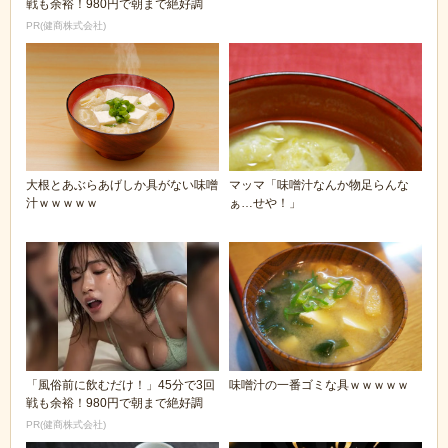
戦も余裕！980円で朝まで絶好調
PR(健商株式会社)
大根とあぶらあげしか具がない味噌
マッマ「味噌汁なんか物足らんな
汁ｗｗｗｗｗ
ぁ…せや！」
「風俗前に飲むだけ！」45分で3回
味噌汁の一番ゴミな具ｗｗｗｗｗ
戦も余裕！980円で朝まで絶好調
PR(健商株式会社)