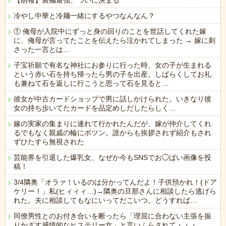
【朗報】袋麺最強、ついに決まる
冷やし中華と冷麺一緒にするやつなんなん？
① 俺母が入院中にずっと身の回りのことを世話してくれた嫁
に、俺母が言ってたことを伝えたら泣かれてしまった → 嫁に刺
さった一言とは…
子宝祈願で有名な神社にお参りに行った時、女の子が生まれる
という赤い石を持ち帰ったら男の子を出産。しばらくしてお礼
も兼ねて石を返しに行こうと思って石を見ると…
彼女が中古カードショップで男に話しかけられた。いきなり彼
女の持ち歩いてたカードを品定めしだしたらしく…
嫁の実家の集まりに連れて行かれたんだが、嫁が仲介してくれ
るでもなく親戚の輪にポツン。誰からも挨拶されず紹介もされ
ずひたすら無視された
芸能界を引退した爆乳女、なぜか今もSNSでお◯ぱい画像を投
稿！
3/4隣奥「オラァ！いるのは分かってんだよ！子供預かれ！(ドア
ケリー！」私(ヒィィィ…)→隣奥の旦那さんに相談したら逃げら
れた。夫に相談してもなにいってだこいつ。どうすれば…
同僚男性とのお付き合いを断ったら「理屈に合わない主張を振
りかざす感情的なヒステリー女」と言いふらされて・・・