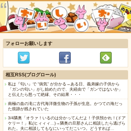
フォローお願いします
相互RSS(ブログロール)
私は『匂い』で “病気” が分かる→ある日、義弟嫁の子供から
「ガンの匂い」がし始めたので、夫経由で「ガンではないか」
と伝えたら怒って絶縁、その結果・・・
南極の血の滝に古代海洋微生物の子孫が生息。かつての海だっ
た痕跡が残されていた
3/4隣奥「オラァ！いるのは分かってんだよ！子供預かれ！(ドア
ケリー！」私(ヒィィィ…)→隣奥の旦那さんに相談したら逃げら
れた。夫に相談してもなにいってだこいつ。どうすれば…