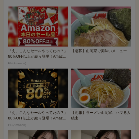
「え、こんなセールやってたの？」
【急募】山岡家で美味いメニュー
80％OFF以上が続々登場！Amazon
の本気が...
PR(Amazon)
「え、こんなセールやってたの？」
【朗報】ラーメン山岡家、ハマる人
80％OFF以上が続々登場！Amazon
続出
の本気が...
PR(Amazon)