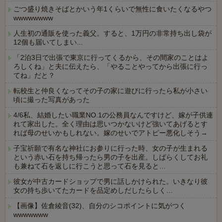
ごつ盛り焼きそばとかいう年1くらいで無性に食いたくなるやつ
wwwwwwww
人生初の通販を使った義父。すると、1万円の非常持ち出し袋が
12個も届いてしまい...
「2泊3日で出張で東京に行ってくるから、その間家のことはよ
ろしくね」と夫に伝えたら、「やることやってから出張に行っ
てね」だと？
転校生と仲良くなってその子の家に遊びに行ったら私が小さい
頃に撮った写真があった
4/6私、結婚したい職業NO.1の公務員なんですけど、嫁が子供連
れて家出した。全く理由は思いつかないけど強いてあげるとす
れば母のせいかもしれない。嫁のせいでアトピー悪化しそう→
子宝祈願で有名な神社にお参りに行った時、女の子が生まれる
という赤い石を持ち帰ったら男の子を出産。しばらくしてお礼
も兼ねて石を返しに行こうと思って石を見ると…
彼女が中古カードショップで男に話しかけられた。いきなり彼
女の持ち歩いてたカードを品定めしだしたらしく…
【画像】佐倉綾音(32)、自分のシコポイントに気がつく
wwwwwww