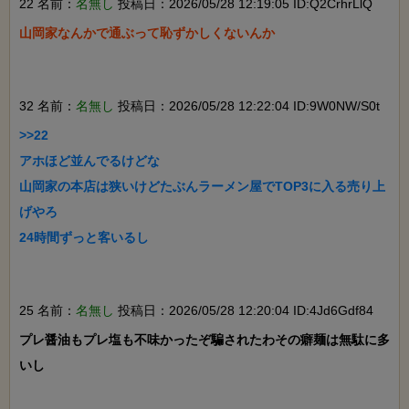
22 名前：
名無し
投稿日：2026/05/28 12:19:05 ID:Q2CrhrLlQ
山岡家なんかで通ぶって恥ずかしくないんか

32 名前：
名無し
投稿日：2026/05/28 12:22:04 ID:9W0NW/S0t
>>22

アホほど並んでるけどな

山岡家の本店は狭いけどたぶんラーメン屋でTOP3に入る売り上
げやろ

24時間ずっと客いるし

25 名前：
名無し
投稿日：2026/05/28 12:20:04 ID:4Jd6Gdf84
プレ醤油もプレ塩も不味かったぞ騙されたわその癖麺は無駄に多
いし
