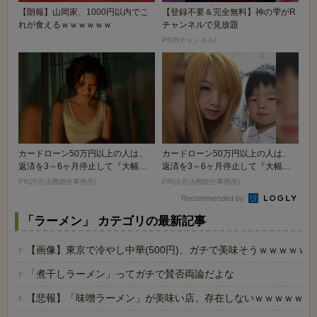
【朗報】山岡家、1000円以内でこ
【登録不要＆完全無料】神の雫がR
れが食えるｗｗｗｗｗｗ
チャンネルで見放題
PR(Rチャンネル)
カードローン50万円以上の人は、
カードローン50万円以上の人は、
返済を3～6ヶ月停止して『大幅に
返済を3～6ヶ月停止して『大幅に
減額してから返済...
減額してから返済...
PR(渋谷法務総合事務所)
PR(渋谷法務総合事務所)
Recommended by
「ラーメン」 カテゴリの最新記事
【画像】東京で冷やし中華(500円)、ガチで美味そうｗｗｗｗｗ
「煮干しラーメン」ってガチで賛否両論だよな
【悲報】「味噌ラーメン」が美味い店、存在しないｗｗｗｗｗ