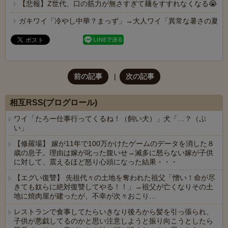
【悲報】Z世代、口の筋力が無さすぎて麺をすすれなくなる😭
ガキワイ「冷やし中華？まっず」→大人ワイ「異常な暑さの夏に
前の記事
次の記事
相互RSS(ブログロール)
ワイ「たろー仕事行ってくるね！（飼い犬）」犬「…？（ぷ
い」
【修羅場】 嫁が11年で100万かけたゲームのデータを消した８
歳の息子。理由は嫁が叱った腹いせ→滅多に怒らない嫁が子供
に対して、震えるほど怒り心頭になった結果・・・
【エグい復讐】 先祖代々の土地を奪われた祖父「憎い！命が尽
きても奴らに絶対復讐してやる！！」→祖父が亡くなりその土
地に焼肉屋が建ったが、不幸が次々おこり…
レストランで食事してたらいきなり後ろから髪を引っ張られ、
子供が悪戯してるのかと思い注意しようと振り向こうとしたら