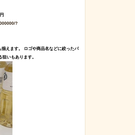
d by livedoor 相互RSS
000000/?
円も揃えます。 ロゴや商品名などに絞ったパ