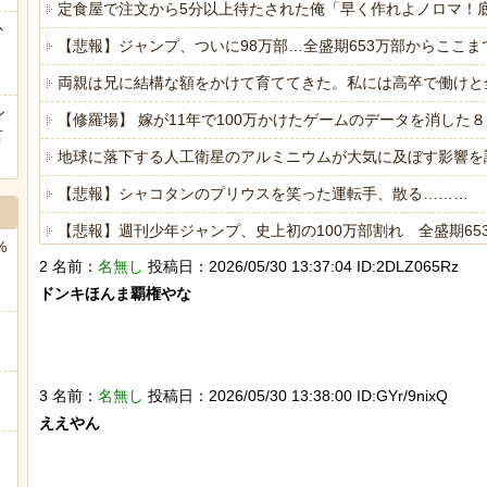
定食屋で注文から5分以上待たされた俺「早く作れよノロマ！
か
【悲報】ジャンプ、ついに98万部…全盛期653万部からここま
両親は兄に結構な額をかけて育ててきた。私には高卒で働けと
ン
【修羅場】 嫁が11年で100万かけたゲームのデータを消し
言
地球に落下する人工衛星のアルミニウムが大気に及ぼす影響を
【悲報】シャコタンのプリウスを笑った運転手、散る………
【悲報】週刊少年ジャンプ、史上初の100万部割れ 全盛期65
%
2 名前：
名無し
投稿日：2026/05/30 13:37:04 ID:2DLZ065Rz
海外「全部日本の真似だったのか…」 日本の普通のテレビ番組
ドンキほんま覇権やな

ヒーローのサバイバルアクション Siege Survivors
3 名前：
名無し
投稿日：2026/05/30 13:38:00 ID:GYr/9nixQ
ええやん

Powered by livedoor 相互RSS