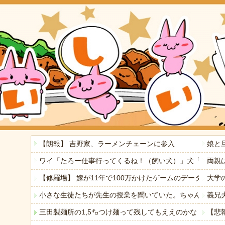
【朗報】 吉野家、ラーメンチェーンに参入
娘と
ワイ「たろー仕事行ってくるね！（飼い犬）」犬「…？（
両親
【修羅場】 嫁が11年で100万かけたゲームのデータを
大学
小さな生徒たちが先生の授業を聞いていた。ちゃんと分かっ
義兄
三田製麺所の1,5㌔つけ麺って残してもええのかな
【悲