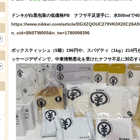
Powere
https://www.nikkei.com/article/DGXZQOUC279VK0X20C26A5
n_cid=SNSTW005&n_tw=1780098396
ボックスティッシュ（5箱）196円や、スパゲティ（1kg）214
な