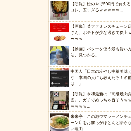
【朗報】松のやで500円で買える
コレ、安すぎるｗｗｗｗｗ...
【画像】某ファミレスチェーン
さん、ポテトが少な過ぎて炎上
ｗｗｗ...
【動画】バターを使う最も賢い
法、見つかる...
中国人「日本の冷やし中華美味
な…本国の人にも教えたろ！名
は…」...
【朗報】令和最新の『高級焼肉
当』、ガチでめっちゃ旨そうｗ
ｗｗｗｗ...
来来亭←この激ウマラーメンチ
ーン店をお前らがほとんど語ら
い理由...