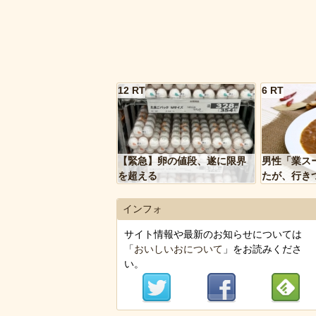
12 RT
6 RT
【緊急】卵の値段、遂に限界
男性「業ス
を超える
たが、行き
トルトカレ
いく…」
インフォ
サイト情報や最新のお知らせについては
「
おいしいおについて
」をお読みくださ
い。