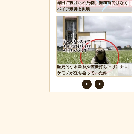
くなってくる青春18きっ
岸田に投げられた物、発煙筒ではなく
貼ってく
パイプ爆弾と判明
が警察に保護され、正式
歴史的な木星系探査機打ち上げにナマ
ギ」となる
ケモノが立ち会っていた件
<
>