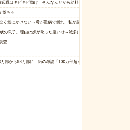
底辺職はキビキビ動け！そんなんだから給料低いんだろうな！」→ する
で落ちる
全く気にかけない→母が難病で倒れ、私が懸命に介護した。でも兄は知
た８歳の息子。理由は嫁が叱った腹いせ→滅多に怒らない嫁が子供に対し
調査
3万部から98万部に…紙の雑誌「100万部超え」が消滅
が最新SNSの数十年先を行っていたと話題に