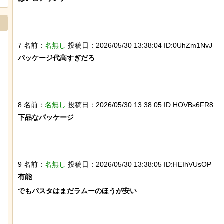
7 名前：
名無し
投稿日：2026/05/30 13:38:04 ID:0UhZm1NvJ
パッケージ代高すぎだろ

8 名前：
名無し
投稿日：2026/05/30 13:38:05 ID:HOVBs6FR8
下品なパッケージ

【画像】ディズニー『リトル・マーメ
【ひでぶ】茨城県にあ
イド』実写版のポスターがヤバイ！地
ている「アベシパン」
獄の黙示録みたい
悪夢すぎるｗｗｗｗｗ
9 名前：
名無し
投稿日：2026/05/30 13:38:05 ID:HEIhVUsOP
有能

でもパスタはまだラムーのほうが安い
