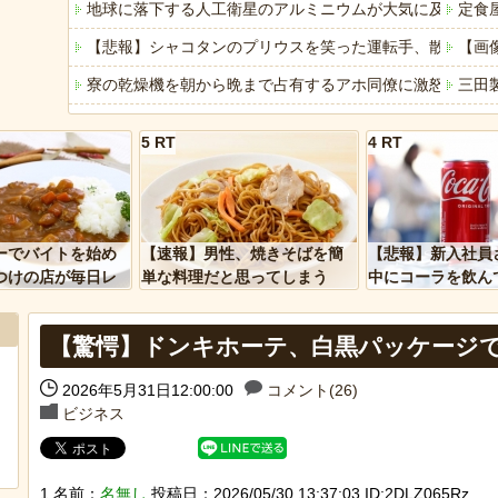
地球に落下する人工衛星のアルミニウムが大気に及ぼす影
定食
【悲報】シャコタンのプリウスを笑った運転手、散る……
【画
寮の乾燥機を朝から晩まで占有するアホ同僚に激怒！カゴ
三田
中道改革連合・国民民主・立憲民主・共産が消費税減税に
【連
5 RT
4 RT
【悲報】週刊少年ジャンプ、史上初の100万部割れ 全盛期
【朗
YouTubeの広告に流れてきた“冷凍庫の霜取りスプレー”が
【？
「アメリカのヤンキーがアジア人にケンカを売った結果ｗ
誰も
ーでバイトを始め
【速報】男性、焼きそばを簡
【悲報】新入社員
「あなたはアメリカを愛していますか」「はい」トランプ
【意
つけの店が毎日レ
単な料理だと思ってしまう
中にコーラを飲ん
ーを大量に買って
に怒られてしまう
ヒーローのサバイバルアクション Siege Survivors
ジャ
【驚愕】ドンキホーテ、白黒パッケージ
【中国】パトカーの前で好演技www当たり屋やお煽り運転
敵「
【悲
2026年5月31日12:00:00
コメント(26)
ビジネス
Powered by livedoor 相互RSS
1 名前：
名無し
投稿日：2026/05/30 13:37:03 ID:2DLZ065Rz