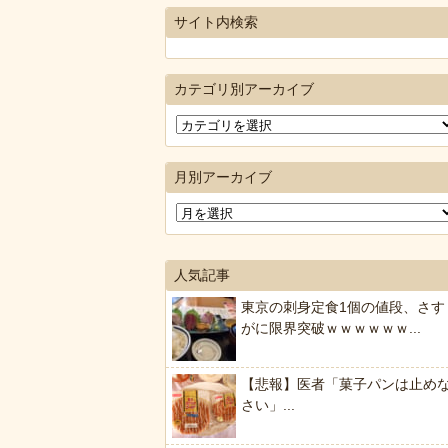
サイト内検索
カテゴリ別アーカイブ
月別アーカイブ
人気記事
東京の刺身定食1個の値段、さす
がに限界突破ｗｗｗｗｗｗ...
【悲報】医者「菓子パンは止め
さい」...