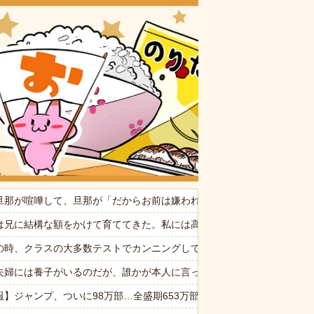
おいしいお
旦那が喧嘩して、旦那が「だからお前は嫌われるんだよ！」と言い放っ
ぷい」
は兄に結構な額をかけて育ててきた。私には高卒で働けと全く気にかけ
消した８歳の息子。理由は嫁が叱った腹いせ→滅多に怒らない嫁が子供に
の時、クラスの大多数テストでカンニングしてた科目があった。で、カ
ているのかな？ → 可愛い授業風景はこちらです…
夫婦には養子がいるのだが、誰かが本人に言ったらしく「僕は養子なんだ
報】ジャンプ、ついに98万部…全盛期653万部からここまで落ちる