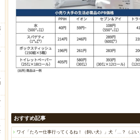
店
ｗ
方
え
前
弁
ｗ
おすすめ記事
ェ
な
ワイ「たろー仕事行ってくるね！（飼い犬）」犬「…？（ぷい