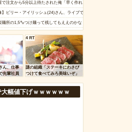
響を調査
屋で注文から5分以上待たされた俺「早く作れよノロマ！底辺職はキビキ
…
像】ビリー・アイリッシュ(24)さん、ライブでマンスジが見える衣装を
も置かずに放置し、出し入れ用に提供したゴミ袋すら返さない…上司に
製麺所の1,5㌔つけ麺って残してもええのかな
ブチギレ発狂 減税に絶対反対と力を合わせ始める
日行列】マーラータンきてみたわ
4 RT
653万部から98万部に…紙の雑誌「100万部超え」が消滅
報】SUSURU視聴者が選ぶ二郎系ランキング2026が発表される
詐欺丸出しだと話題にwwww
？？】農家が消費税1% に悲鳴。「消費税の納税を免除されてたので8%
ｗｗ」 ほか
言わないけど冷やし中華って言うほどうまくないよね
さん、仕事
謎の組織「ステーキにわさび
、国防総省職員数千人をウソ発見器にかける方針
外】日本で唯一「38度以上」を観測したことのない都道府県がコチラ😳
で先輩社員
つけて食べてみろ美味いぞ」
ｗｗｗｗ
ワイ「んなわけないだろｗ」
ングリア沖縄、イマーシブフォート東京の二の舞になりそうｗｗｗｗｗ
で大幅値下げｗｗｗｗｗｗ
など盛りだくさん
扇風機を当てて寝るとヤバいぞ！」 ワイ「大丈夫やろｗｗｗ」扇風機ﾎﾟ
報】味噌ラーメンで行列、出来ない