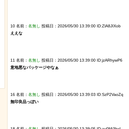
チャットGPTで「デーモン小暮」を調
【ネタ】玄関ドアに貼
べた結果
撃退できる？ あまりに
イフハックが話題にｗ
10 名前：
名無し
投稿日：2026/05/30 13:39:00 ID:ZlA8JIXob
ええな

11 名前：
名無し
投稿日：2026/05/30 13:39:00 ID:jzARhywP6
【動画】大阪人、だんじりにぶっ潰さ
スナネコの珍しい生態
意地悪なパッケージやなぁ

れる
動範囲が広く縄張り意
とが判明
16 名前：
名無し
投稿日：2026/05/30 13:39:03 ID:SzP2VaoZq
無印良品っぽい

18 名前：
名無し
投稿日：2026/05/30 13:39:05 ID:av0Mj3bxI