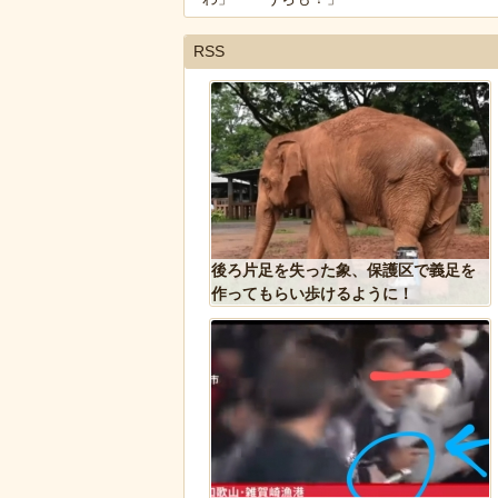
RSS
果」という集団的な事実
後ろ片足を失った象、保護区で義足を
込み、ガチで怖過ぎるｗ
作ってもらい歩けるように！
ｗｗｗｗｗ