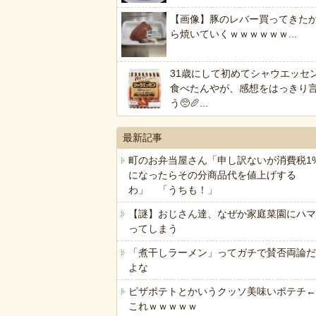
【画像】豚のレバー買ってきた
ら焼いていくｗｗｗｗｗｗ...
31歳にして初めてシャウエッセ
食べたんやが、感想をはっきり
う🥺🥖...
最新記事
町のお弁当屋さん「申し訳ないが消費税1
になったらその分商品代を値上げする
わ」 「うちも！」
【謎】おじさん達、なぜか家庭菜園にハマ
ってしまう
「煮干しラーメン」ってガチで賛否両論だ
よな
ピザポテトとかいうクッソ美味いポテチ←
これｗｗｗｗｗ