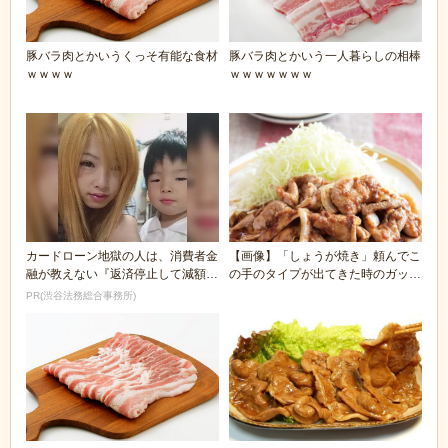
豚バラ肉とかいうくっそ有能な食材
豚バラ肉とかいう一人暮らしの相棒
ｗｗｗｗ
ｗｗｗｗｗｗｗ
カードローン地獄の人は、消費者金
【画像】「しょうが焼き」頼んでこ
融が教えない『返済停止して減額・
の手のタイプが出てきた時のガッカ
免除する方法』で...
リ感ｗｗｗｗｗ
PR(渋谷法務総合事務所)