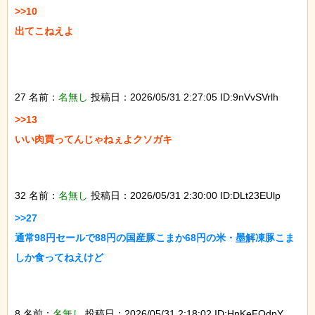
>>10

出てこねえよ

27 名前：
名無し
投稿日：2026/05/31 2:27:05 ID:9nVvSVrlh
>>13

いい肉買ってんじゃねぇよクソガキ

32 名前：
名無し
投稿日：2026/05/31 2:30:00 ID:DLt23EUlp
>>27

通常98円セールで88円の国産豚こまか68円の米・墨解凍豚こま
しか食ってねえけど

8 名前：
名無し
投稿日：2026/05/31 2:18:02 ID:HnKeFOdpY