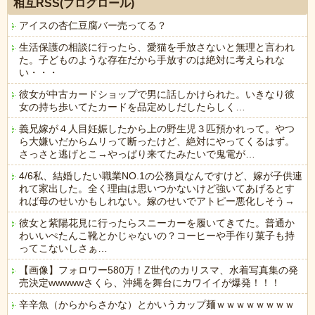
相互RSS(ブログロール)
アイスの杏仁豆腐バー売ってる？
生活保護の相談に行ったら、愛猫を手放さないと無理と言われ
た。子どものような存在だから手放すのは絶対に考えられな
い・・・
彼女が中古カードショップで男に話しかけられた。いきなり彼
女の持ち歩いてたカードを品定めしだしたらしく…
義兄嫁が４人目妊娠したから上の野生児３匹預かれって。やつ
ら大嫌いだからムリって断ったけど、絶対にやってくるはず。
さっさと逃げとこ→やっぱり来てたみたいで鬼電が…
4/6私、結婚したい職業NO.1の公務員なんですけど、嫁が子供連
れて家出した。全く理由は思いつかないけど強いてあげるとす
れば母のせいかもしれない。嫁のせいでアトピー悪化しそう→
彼女と紫陽花見に行ったらスニーカーを履いてきてた。普通か
わいいぺたんこ靴とかじゃないの？コーヒーや手作り菓子も持
ってこないしさぁ…
【画像】フォロワー580万！Z世代のカリスマ、水着写真集の発
売決定wwwwwさくら、沖縄を舞台にカワイイが爆発！！！
辛辛魚（からからさかな）とかいうカップ麺ｗｗｗｗｗｗｗｗ