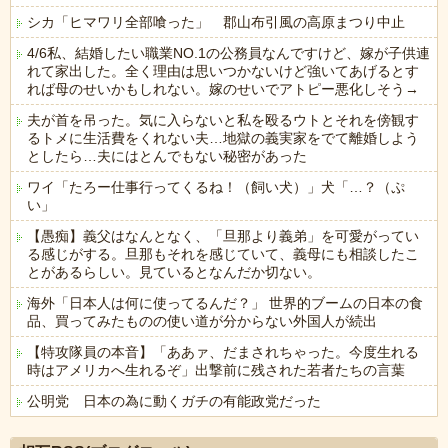
シカ「ヒマワリ全部喰った」 郡山布引風の高原まつり中止
4/6私、結婚したい職業NO.1の公務員なんですけど、嫁が子供連
れて家出した。全く理由は思いつかないけど強いてあげるとす
れば母のせいかもしれない。嫁のせいでアトピー悪化しそう→
夫が首を吊った。気に入らないと私を殴るウトとそれを傍観す
るトメに生活費をくれない夫…地獄の義実家をでて離婚しよう
としたら…夫にはとんでもない秘密があった
ワイ「たろー仕事行ってくるね！（飼い犬）」犬「…？（ぷ
い」
【愚痴】義父はなんとなく、「旦那より義弟」を可愛がってい
る感じがする。旦那もそれを感じていて、義母にも相談したこ
とがあるらしい。見ているとなんだか切ない。
海外「日本人は何に使ってるんだ？」 世界的ブームの日本の食
品、買ってみたものの使い道が分からない外国人が続出
【特攻隊員の本音】「ああァ、だまされちゃった。今度生れる
時はアメリカへ生れるぞ」出撃前に残された若者たちの言葉
公明党 日本の為に動くガチの有能政党だった
Powered by livedoor 相互RSS