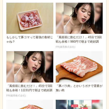
もしかして豚コマって最強の食材じ
「風俗前に飲むだけ！」45分で3回
ゃね？
戦も余裕！980円で朝まで絶好調
PR(健商株式会社)
「風俗前に飲むだけ！」45分で3回
「豚バラ肉」とかいうガチで需要が
戦も余裕！1日31円で朝まで絶好調
無い肉
PR(健商株式会社)