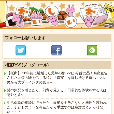
フォローお願いします
相互RSS(ブログロール)
【托卵】 18年前に離婚した元嫁の娘(22)が今嫁に凸！余命宣告
された元嫁の嘘を信じる娘に「真実」を隠し続ける俺へ、スレ
民から大ブーイングの嵐ｗｗ
謎の気配を感じたり、幻覚が見える非日常的な体験をする人は
意外と多い
生活保護の相談に行ったら、愛猫を手放さないと無理と言われ
た。子どものような存在だから手放すのは絶対に考えられな
い・・・