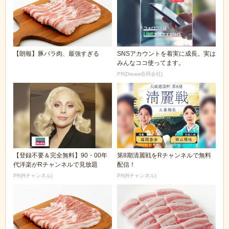
【朗報】豚バラ肉、最強すぎる
SNSアカウントを着実に成長。実は
みんなココ使ってます。
PR(Dreaw合同会社)
【登録不要＆完全無料】90・00年
第8期清麗戦をRチャンネルで無料
代洋楽がRチャンネルで見放題
配信！
PR(Rチャンネル)
PR(Rチャンネル)