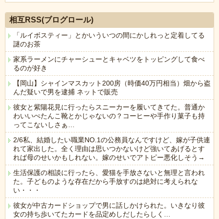
Powered by livedoor 相互RSS
相互RSS(ブログロール)
「ルイボスティー」とかいういつの間にかしれっと定着してる
謎のお茶
家系ラーメンにチャーシューとキャベツをトッピングして食べ
るのが好き
【岡山】シャインマスカット200房（時価40万円相当）畑から盗
んだ疑いで男を逮捕 ネットで販売
彼女と紫陽花見に行ったらスニーカーを履いてきてた。普通か
わいいぺたんこ靴とかじゃないの？コーヒーや手作り菓子も持
ってこないしさぁ…
2/6私、結婚したい職業NO.1の公務員なんですけど、嫁が子供連
れて家出した。全く理由は思いつかないけど強いてあげるとす
れば母のせいかもしれない。嫁のせいでアトピー悪化しそう→
生活保護の相談に行ったら、愛猫を手放さないと無理と言われ
た。子どものような存在だから手放すのは絶対に考えられな
い・・・
彼女が中古カードショップで男に話しかけられた。いきなり彼
女の持ち歩いてたカードを品定めしだしたらしく…