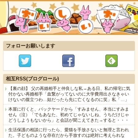
フォローお願いします
相互RSS(ブログロール)
【裏の顔】 父の再婚相手と仲良しな私→ある日、私の帰宅に気
付かない再婚相手「血繋がってないのに大学費用出さなきゃい
けないの腹立つわ…姑だったら先に亡くなるのに笑」私「…」
本屋に行くと、バックヤードから「すみません、本当にすみま
せん（泣）「でもあなた、初めてじゃないしね、うちだけじゃ
どうしようもないから」と会話が聞こえてきた→すると・・・
生活保護の相談に行ったら、愛猫を手放さないと無理と言われ
た。子どものような存在だから手放すのは絶対に考えられな