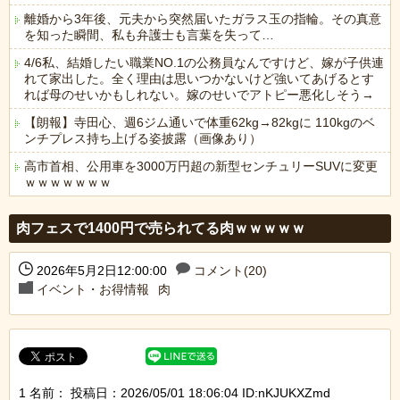
離婚から3年後、元夫から突然届いたガラス玉の指輪。その真意
を知った瞬間、私も弁護士も言葉を失って…
4/6私、結婚したい職業NO.1の公務員なんですけど、嫁が子供連
れて家出した。全く理由は思いつかないけど強いてあげるとす
れば母のせいかもしれない。嫁のせいでアトピー悪化しそう→
【朗報】寺田心、週6ジム通いで体重62kg→82kgに 110kgのベ
ンチプレス持ち上げる姿披露（画像あり）
高市首相、公用車を3000万円超の新型センチュリーSUVに変更
ｗｗｗｗｗｗｗ
Powered by livedoor 相互RSS
肉フェスで1400円で売られてる肉ｗｗｗｗｗ
2026年5月2日12:00:00
コメント(20)
イベント・お得情報
肉
1 名前：
投稿日：2026/05/01 18:06:04 ID:nKJUKXZmd