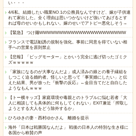
い・・・
4/6私、結婚したい職業NO.1の公務員なんですけど、嫁が子供連
れて家出した。全く理由は思いつかないけど強いてあげるとす
れば母のせいかもしれない。嫁のせいでアトピー悪化しそう→
【緊急】 つけ麺WWWWWWWWWWWWWWWWWWWWWW
フランスで電話勧誘の規制を強化。事前に同意を得ていない相
手への営業を原則禁止
【悲報】「ビッグモーター」とかいう完全に逃げ切ったゴミク
ズｗｗｗｗｗ
「家族になるのが大事なんだよ」成人済みの娘との養子縁組を
しつこく迫る婚約者。怪しいと思って「事実婚にしたい」と伝
えた結果、男が放った『衝撃の反応』←金目当てだと自白した
ようなもんｗｗｗ
【トー横キッズ】家庭環境や毒親とのトラブルに悩む若者「大
人に相談しても具体的に何もしてくれない」EXIT兼近「搾取し
ようとする大人をどう除外するか」
ひろゆきの妻・西村ゆかさん 離婚を提示
海外「日本は戦勝国なんだよ」 戦後の日本人の特別な生き様に
各国から称賛の声