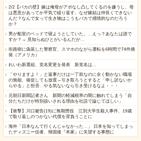
2/2【バカの壁】嫁は俺母がアポなし凸してくるのを嫌うし、母
は悪意があってか平気で繰り返す。なぜ嫁姑は仲良くできない
んだ？なんで女って生き物はこうもバカで感情的なのだろう
か？
男が船室のベッドで寝ようとしていた。…えっ？あなたは誰で
すか？→ 見知らぬひとがいるんだが…
街路樹に偽装した警察官、スマホのながら運転を6時間で74件摘
発（アメリカ）
れいわ新選組、党名変更を発表 新党名は...
「やりますよ！」と返事だけは一丁前なのに全く動かない職場
の無能、催促しても放置→引き取ろうとすると「申し訳ないか
らやる」と拒否…やる気ないなら引き受けるなよ・・・
元朝日新聞記者さん 新聞の軽減税率の闇に触れてしまう「自
分たちだけが特別扱いされる理由を社説で論じてほしい」
【衝撃】川口被告(19)に無期懲役 江別大学生殺人事件、19歳
で取り返しのつかない代償を背負うことに
海外「日本なんて行くんじゃなかった…」 日本を知ってしまっ
たディズニー信者、帰国後『本家』に失望する事態に
Powered by livedoor 相互RSS