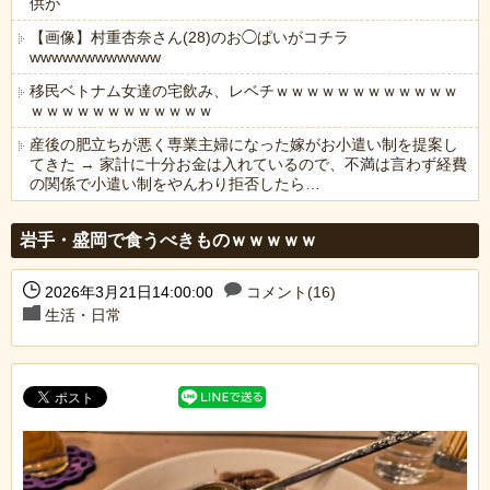
供が
【画像】村重杏奈さん(28)のお◯ぱいがコチラ
wwwwwwwwwwww
移民ベトナム女達の宅飲み、レベチｗｗｗｗｗｗｗｗｗｗｗｗ
ｗｗｗｗｗｗｗｗｗｗｗｗ
産後の肥立ちが悪く専業主婦になった嫁がお小遣い制を提案し
てきた → 家計に十分お金は入れているので、不満は言わず経費
の関係で小遣い制をやんわり拒否したら…
Powered by livedoor 相互RSS
岩手・盛岡で食うべきものｗｗｗｗｗ
2026年3月21日14:00:00
コメント(16)
生活・日常