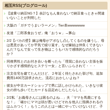
相互RSS(ブログロール)
【波乗り納豆NG？】余計なもん食わないで納豆食っときゃ間違
いないことが判明した
大阪の「ガチでうまいラーメン」Tier表wwwwwww
友達「二郎系食おうぜ」俺「おうｗ」→豚山
2/2【バカの壁】嫁は俺母がアポなし凸してくるのを嫌うし、母
は悪意があってか平気で繰り返す。なぜ嫁姑は仲良くできない
んだ？なんで女って生き物はこうもバカで感情的なのだろう
か？
同僚男性とのお付き合いを断ったら「理屈に合わない主張を振
りかざす感情的なヒステリー女」と言いふらされて・・・
注文住宅を建てたんだけど、２年近く待たされた挙げ句、追加
費用1400万請求された。流石におかしいよね？
彼女が中古カードショップで男に話しかけられた。いきなり彼
女の持ち歩いてたカードを品定めしだしたらしく…
2/2私「お義母さんには困るのよね…」夫「ママを馬鹿にする
な！」「確かにママは頭が悪いけどそれを他人に指摘されるの
はムカつく！」もうこの人とは一緒にやっていけないけど、子