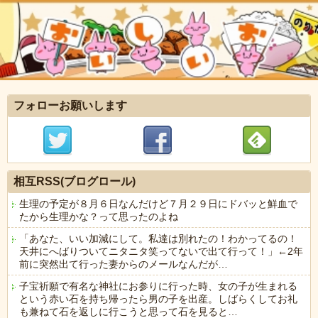
フォローお願いします
相互RSS(ブログロール)
生理の予定が８月６日なんだけど７月２９日にドバッと鮮血で
たから生理かな？って思ったのよね
「あなた、いい加減にして。私達は別れたの！わかってるの！
天井にへばりついてニタニタ笑ってないで出て行って！」←2年
前に突然出て行った妻からのメールなんだが…
子宝祈願で有名な神社にお参りに行った時、女の子が生まれる
という赤い石を持ち帰ったら男の子を出産。しばらくしてお礼
も兼ねて石を返しに行こうと思って石を見ると…