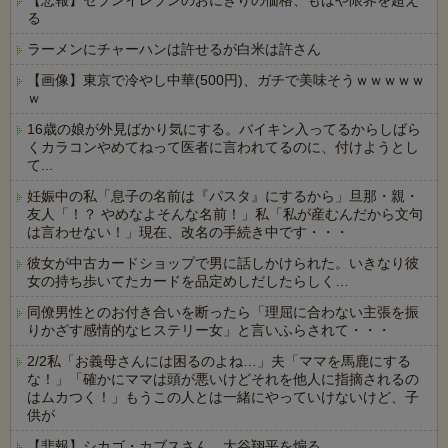
【悲報】セブンイレブンのおにぎりの価格、もはや限界を超え
る
ラーメンにチャーハンは許せるが白米は許さん
【画像】東京で冷やし中華(500円)、ガチで美味そうｗｗｗｗｗ
ｗ
16歳の娘が外見ばかり気にする。バイキン入ってるからしばら
くカラコンやめてねって医者に言われてるのに、付けようとし
て...
妊娠中の私「息子の名前は『パスタ』にするから」旦那・親・
友人「！？ やめなよそんな名前！」私「私が産むんだから文句
は言わせない！」現在、改名の手続き中です・・・
彼女が中古カードショップで男に話しかけられた。いきなり彼
女の持ち歩いてたカードを品定めしだしたらしく…
同僚男性とのお付き合いを断ったら「理屈に合わない主張を振
りかざす感情的なヒステリー女」と言いふらされて・・・
2/2私「お義母さんには困るのよね…」夫「ママを馬鹿にする
な！」「確かにママは頭が悪いけどそれを他人に指摘されるの
はムカつく！」もうこの人とは一緒にやっていけないけど、子
供が
【悲報】シカゴ・カブスさん、大谷翔平を煽る