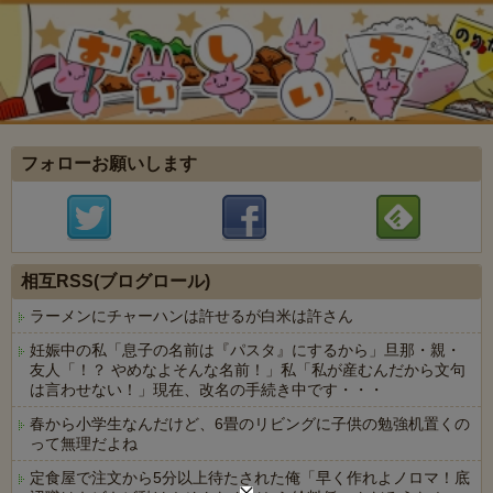
フォローお願いします
相互RSS(ブログロール)
ラーメンにチャーハンは許せるが白米は許さん
妊娠中の私「息子の名前は『パスタ』にするから」旦那・親・
友人「！？ やめなよそんな名前！」私「私が産むんだから文句
は言わせない！」現在、改名の手続き中です・・・
春から小学生なんだけど、6畳のリビングに子供の勉強机置くの
って無理だよね
定食屋で注文から5分以上待たされた俺「早く作れよノロマ！底