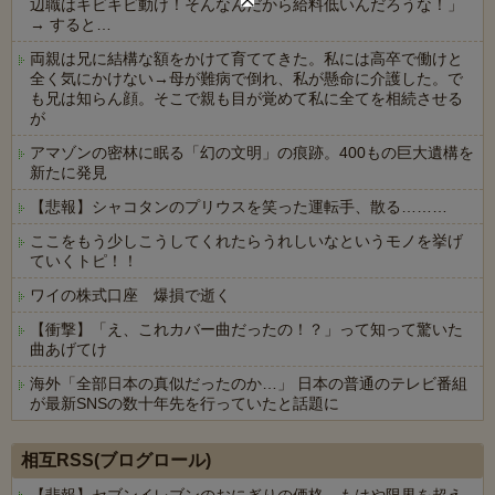
辺職はキビキビ動け！そんなんだから給料低いんだろうな！」
→ すると…
両親は兄に結構な額をかけて育ててきた。私には高卒で働けと
全く気にかけない→母が難病で倒れ、私が懸命に介護した。で
も兄は知らん顔。そこで親も目が覚めて私に全てを相続させる
が
アマゾンの密林に眠る「幻の文明」の痕跡。400もの巨大遺構を
新たに発見
【悲報】シャコタンのプリウスを笑った運転手、散る………
ここをもう少しこうしてくれたらうれしいなというモノを挙げ
ていくトピ！！
ワイの株式口座 爆損で逝く
【衝撃】「え、これカバー曲だったの！？」って知って驚いた
曲あげてけ
海外「全部日本の真似だったのか…」 日本の普通のテレビ番組
が最新SNSの数十年先を行っていたと話題に
Powered by livedoor 相互RSS
相互RSS(ブログロール)