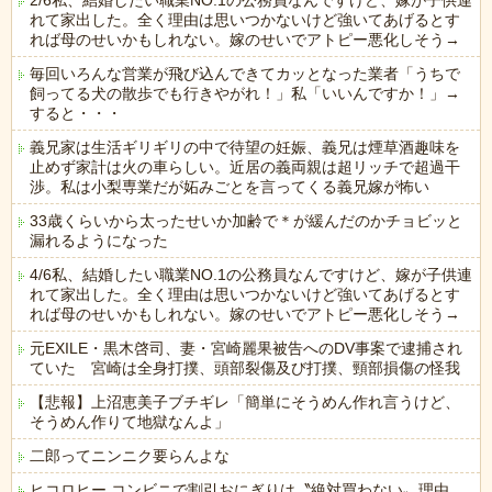
2/6私、結婚したい職業NO.1の公務員なんですけど、嫁が子供連
れて家出した。全く理由は思いつかないけど強いてあげるとす
れば母のせいかもしれない。嫁のせいでアトピー悪化しそう→
毎回いろんな営業が飛び込んできてカッとなった業者「うちで
飼ってる犬の散歩でも行きやがれ！」私「いいんですか！」→
すると・・・
義兄家は生活ギリギリの中で待望の妊娠、義兄は煙草酒趣味を
止めず家計は火の車らしい。近居の義両親は超リッチで超過干
渉。私は小梨専業だが妬みごとを言ってくる義兄嫁が怖い
33歳くらいから太ったせいか加齢で＊が緩んだのかチョビッと
漏れるようになった
4/6私、結婚したい職業NO.1の公務員なんですけど、嫁が子供連
れて家出した。全く理由は思いつかないけど強いてあげるとす
れば母のせいかもしれない。嫁のせいでアトピー悪化しそう→
元EXILE・黒木啓司、妻・宮崎麗果被告へのDV事案で逮捕され
ていた 宮崎は全身打撲、頭部裂傷及び打撲、頸部損傷の怪我
【悲報】上沼恵美子ブチギレ「簡単にそうめん作れ言うけど、
そうめん作りて地獄なんよ」
二郎ってニンニク要らんよな
ヒコロヒー コンビニで割引おにぎりは〝絶対買わない〟理由