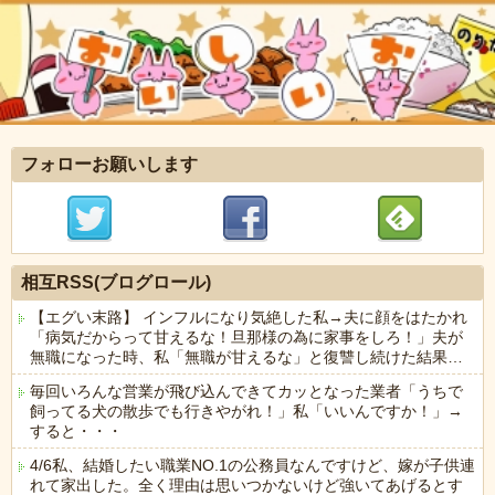
フォローお願いします
相互RSS(ブログロール)
【エグい末路】 インフルになり気絶した私→夫に顔をはたかれ
「病気だからって甘えるな！旦那様の為に家事をしろ！」夫が
無職になった時、私「無職が甘えるな」と復讐し続けた結果…
毎回いろんな営業が飛び込んできてカッとなった業者「うちで
飼ってる犬の散歩でも行きやがれ！」私「いいんですか！」→
すると・・・
4/6私、結婚したい職業NO.1の公務員なんですけど、嫁が子供連
れて家出した。全く理由は思いつかないけど強いてあげるとす