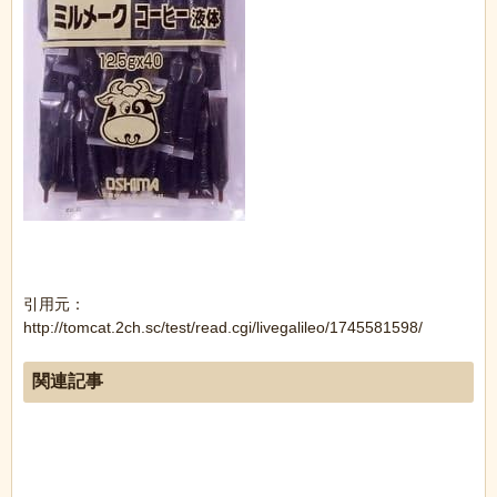
引用元：
http://tomcat.2ch.sc/test/read.cgi/livegalileo/1745581598/
関連記事