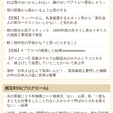
れば母のせいかもしれない。嫁のせいでアトピー悪化しそう→
母の部屋から誰かいるような音がする
【悲報】ラッパーさん、札束披露するもネット民から「新社会
人の初ボーナスくらいしかない」と笑われる
柄の部分が息子スティック。1600年前の爪そうじ具をイギリス
の道路工事現場で発見
軽く熱中症の手前かな？と思ったらすること
【悲報】X「アスペの検査した結果wwwwwwwww」
【ディズニー】高級ホテルでお馴染みのホテルミラコスタさ
ん 値上げして改悪していたことがバレて炎上中
海外「日本人はなんて気高いんだ！」 英高級紙も驚愕した極限
の中の日本人の姿に世界が衝撃
Powered by livedoor 相互RSS
相互RSS(ブログロール)
夫の実家に２５年無職ニート独身兄「おい、お茶」私「一度も
まともな仕事をしたことのない人からオイ呼ばわりされる覚え
ない」→結果