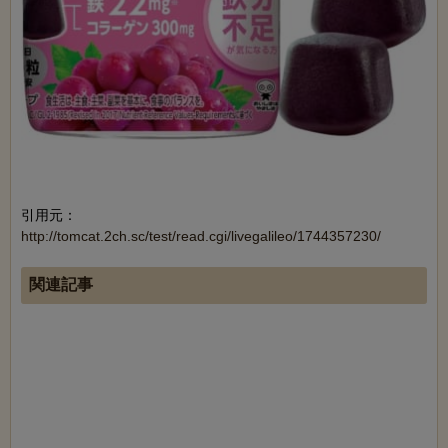
引用元：
http://tomcat.2ch.sc/test/read.cgi/livegalileo/1744357230/
関連記事