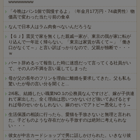
wwwwwwww
「今晩はパン1個で我慢するよ」〈年金月17万円・74歳男性〉物
価高で変わった当たり前の食卓
なんで日本人はラム肉食べないんだろうな
【ＧＪ】震災で家を無くした親戚一家が、東京の我が家に転が
り込んで一年近く帰らない。「東京は家賃が高くて～」「働き
口がなくて～」と言い訳ばっかりなので、父親が独断で・・・
ｗ
パート辞めるって報告した時に迷惑だって言ってくる社員がい
て、その人の不満を言い返してしまった
母が父の長年のフリンを理由に離婚を要求してきた。父も私も
驚いたが母の言い分を聞くと...
2/6私、結婚したい職業NO.1の公務員なんですけど、嫁が子供連
れて家出した。全く理由は思いつかないけど強いてあげるとす
れば母のせいかもしれない。嫁のせいでアトピー悪化しそう→
生活保護の相談に行ったら、愛猫を手放さないと無理と言われ
た。子どものような存在だから手放すのは絶対に考えられな
い・・・
彼女が中古カードショップで男に話しかけられた。いきなり彼