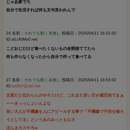
じゃあ家でろ

自分で生活すれば何も文句言われんで

24 名前：
それでも動く名無し
投稿日：2025/04/11 16:51:02
ID:xtLcKtMv0.net
こどおじだけど食べたくないもの全部捨ててたら

何も作らなくなったから自分で作って食べてる

27 名前：
それでも動く名無し
投稿日：2025/04/11 16:53:02
ID:
szDKFQce0.net
文面だと伝わらんのやろうけど、これまた言い方が威圧的でまぁ
ーーきっっしょいんよな

良い大人が不機嫌を人にアピールする事で「不機嫌で子供を操ろ
うとしてる」というあのみっともなさ

ほんまカスやろw
