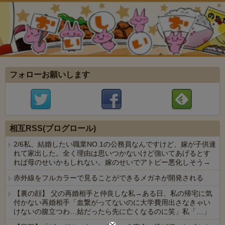
フォローお願いします
相互RSS(ブログロール)
2/6私、結婚したい職業NO.1の公務員なんですけど、嫁が子供連
れて家出した。全く理由は思いつかないけど強いてあげるとす
れば母のせいかもしれない。嫁のせいでアトピー悪化しそう→
赤外線をフルカラーで見ることができるメガネが開発される
【裏の顔】 父の再婚相手と仲良しな私→ある日、私の帰宅に気
付かない再婚相手「血繋がってないのに大学費用出さなきゃい
けないの腹立つわ…姑だったら先に亡くなるのに笑」私「…」