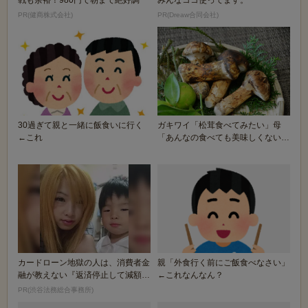
戦も余裕！980円で朝まで絶好調
みんなココ使ってます。
PR(健商株式会社)
PR(Dreaw合同会社)
30過ぎて親と一緒に飯食いに行く
ガキワイ「松茸食べてみたい」母
←これ
「あんなの食べても美味しくないわ
よ」
カードローン地獄の人は、消費者金
親「外食行く前にご飯食べなさい」
融が教えない『返済停止して減額・
←これなんなん？
免除する方法』で...
PR(渋谷法務総合事務所)