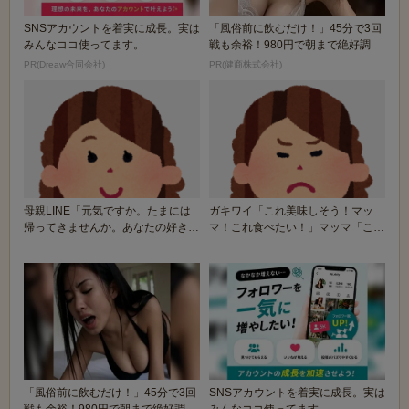
SNSアカウントを着実に成長。実は
「風俗前に飲むだけ！」45分で3回
みんなココ使ってます。
戦も余裕！980円で朝まで絶好調
PR(Dreaw合同会社)
PR(健商株式会社)
母親LINE「元気ですか。たまには
ガキワイ「これ美味しそう！マッ
帰ってきませんか。あなたの好きな
マ！これ食べたい！」マッマ「こん
ハンバーグを作...
なもんお金の無駄！...
「風俗前に飲むだけ！」45分で3回
SNSアカウントを着実に成長。実は