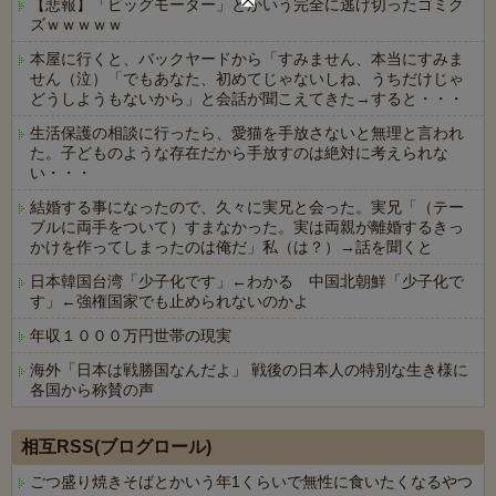
【悲報】「ビッグモーター」とかいう完全に逃げ切ったゴミク
ズｗｗｗｗｗ
本屋に行くと、バックヤードから「すみません、本当にすみま
せん（泣）「でもあなた、初めてじゃないしね、うちだけじゃ
どうしようもないから」と会話が聞こえてきた→すると・・・
生活保護の相談に行ったら、愛猫を手放さないと無理と言われ
た。子どものような存在だから手放すのは絶対に考えられな
い・・・
結婚する事になったので、久々に実兄と会った。実兄「（テー
ブルに両手をついて）すまなかった。実は両親が離婚するきっ
かけを作ってしまったのは俺だ」私（は？）→話を聞くと
日本韓国台湾「少子化です」←わかる 中国北朝鮮「少子化で
す」←強権国家でも止められないのかよ
年収１０００万円世帯の現実
海外「日本は戦勝国なんだよ」 戦後の日本人の特別な生き様に
各国から称賛の声
Powered by livedoor 相互RSS
相互RSS(ブログロール)
ごつ盛り焼きそばとかいう年1くらいで無性に食いたくなるやつ