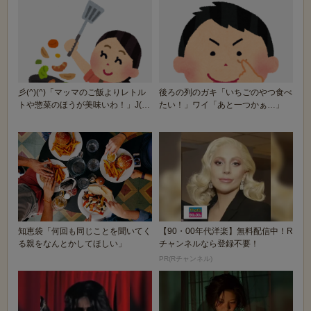
彡(^)(^)「マッマのご飯よりレトル
後ろの列のガキ「いちごのやつ食べ
トや惣菜のほうが美味いわ！」J(
たい！」ワイ「あと一つかぁ…」
‘ー`)...
知恵袋「何回も同じことを聞いてく
【90・00年代洋楽】無料配信中！R
る親をなんとかしてほしい」
チャンネルなら登録不要！
PR(Rチャンネル)