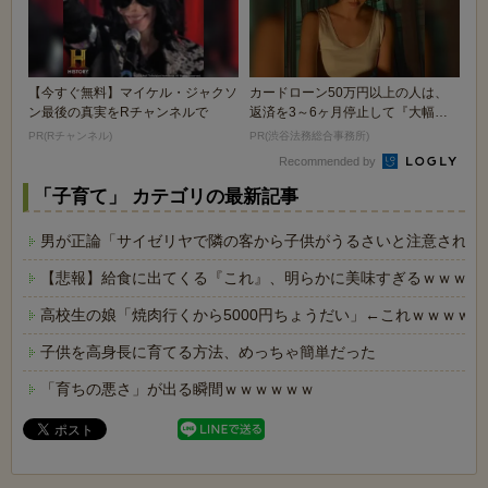
【今すぐ無料】マイケル・ジャクソ
カードローン50万円以上の人は、
ン最後の真実をRチャンネルで
返済を3～6ヶ月停止して『大幅に
減額してから返済...
PR(Rチャンネル)
PR(渋谷法務総合事務所)
Recommended by
「子育て」 カテゴリの最新記事
男が正論「サイゼリヤで隣の客から子供がうるさいと注意された
【悲報】給食に出てくる『これ』、明らかに美味すぎるｗｗｗｗ
高校生の娘「焼肉行くから5000円ちょうだい」←これｗｗｗｗｗ
子供を高身長に育てる方法、めっちゃ簡単だった
「育ちの悪さ」が出る瞬間ｗｗｗｗｗｗ