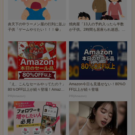
炎天下の中ラーメン屋の行列に並ぶ
焼肉屋「13人の予約入ったら半数
子供「ゲームやりたい！！！😭」
が子供。2時間も居座られ迷惑。子
連れに冷たい？ふ...
「え、こんなセールやってたの？」
Amazon今日も見逃せない！80%O
80％OFF以上が続々登場！Amazon
FF以上が続々登場
の本気が...
PR(Amazon)
PR(Amazon)