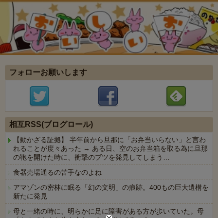
フォローお願いします
相互RSS(ブログロール)
【動かざる証拠】 半年前から旦那に「お弁当いらない」と言わ
れることが度々あった → ある日、空のお弁当箱を取る為に旦那
の鞄を開けた時に、衝撃のブツを発見してしまう…
食器売場通るの苦手なのよね
アマゾンの密林に眠る「幻の文明」の痕跡。400もの巨大遺構を
新たに発見
母と一緒の時に、明らかに足に障害がある方が歩いていた。母