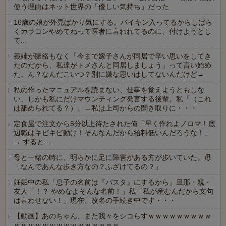
使う理由はネット世界の「優しい気持ち」だった
16歳の娘が外見ばかり気にする。バイキン入ってるからしばら
くカラコンやめてねって医者に言われてるのに、付けようとし
て...
義姉が脈絡もなく「今まで嫁子さんが同居で辛い思いをしてき
たのだから、私達がトメさんと同居しましょう」って言い始め
た。ん？なんだこいつ？別に嫌な思いはしてないんだけど→
私の作ったマニュアルを読まない、仕事を覚えようともしな
い、しかも私にだけマウンティング発言する後輩。私「（これ
は舐められてる？）」→私は上司からの聞き取りに・・・
定食屋で注文から5分以上待たされた俺「早く作れよノロマ！底
辺職はキビキビ動け！そんなんだから給料低いんだろうな！」
→ すると…
母と一緒の時に、明らかに足に障害がある方が歩いていた。母
「なんであんな歩き方なの？ふざけてるの？」
妊娠中の私「息子の名前は『パスタ』にするから」旦那・親・
友人「！？ やめなよそんな名前！」私「私が産むんだから文句
は言わせない！」現在、改名の手続き中です・・・
【動画】あのちゃん、また我々をシコらすｗｗｗｗｗｗｗｗｗ
ｗｗｗｗｗｗｗｗｗｗｗｗｗｗｗ