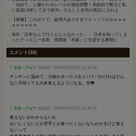
「泊めて」と嫌がらせレベルの連続突撃！夫経由で断ると私
に直接LINEしてきて絶句←大人しく自宅の風呂に入れよ
【画像】このボケて、破壊力ありすぎてクッソワロタｗｗｗ
ｗｗｗｗｗｗ
海外「日本なんて行くんじゃなかった…」 日本を知ってしま
ったディズニー信者、帰国後『本家』に失望する事態に
Powered by livedoor 相互RSS
コメント(38)
1
名前：
(*‘ω‘*)
投稿日：
2024年9月24日 11:34:16
チンチンに温めて、七味かタバスコをドバドバかければどん
なに不味くても大体食えるようになる。笑🐸
2
名前：
(*‘ω‘*)
投稿日：
2024年9月24日 11:44:37
食えないがわからないわ
おいしくないとか苦手とか食べたくないならわかるけど食え
ないって