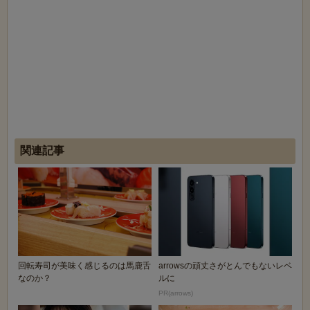
関連記事
回転寿司が美味く感じるのは馬鹿舌
arrowsの頑丈さがとんでもないレベ
なのか？
ルに
PR(arrows)