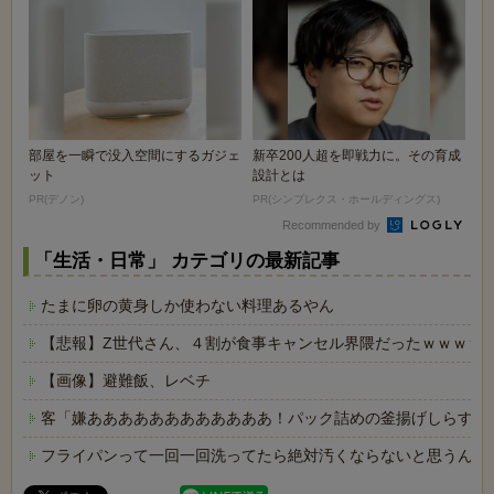
部屋を一瞬で没入空間にするガジェ
新卒200人超を即戦力に。その育成
ット
設計とは
PR(デノン)
PR(シンプレクス・ホールディングス)
Recommended by
「生活・日常」 カテゴリの最新記事
たまに卵の黄身しか使わない料理あるやん
【悲報】Z世代さん、４割が食事キャンセル界隈だったｗｗｗｗ
【画像】避難飯、レベチ
客「嫌ああああああああああああ！パック詰めの釜揚げしらすに
フライパンって一回一回洗ってたら絶対汚くならないと思うんや