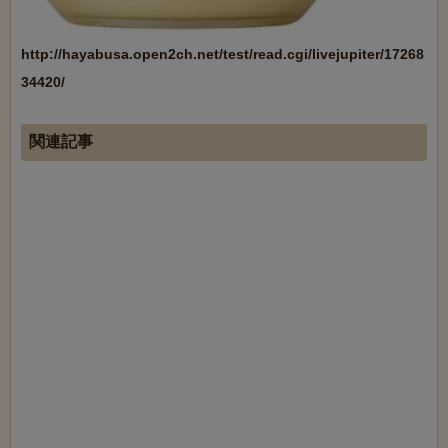
http://hayabusa.open2ch.net/test/read.cgi/livejupiter/17268
34420/
関連記事