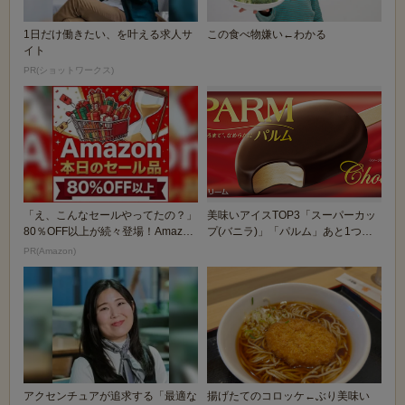
1日だけ働きたい、を叶える求人サ
この食べ物嫌い←わかる
イト
PR(ショットワークス)
「え、こんなセールやってたの？」
美味いアイスTOP3「スーパーカッ
80％OFF以上が続々登場！Amazon
プ(バニラ)」「パルム」あと1つ
の本気が...
は？
PR(Amazon)
アクセンチュアが追求する「最適な
揚げたてのコロッケ←ぶり美味い