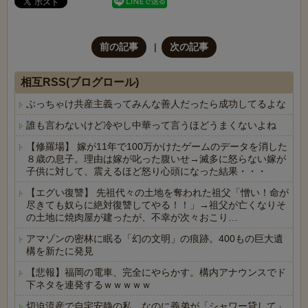
前の記事
次の記事
相互RSS(ブログロール)
ぶっちゃけ共産主義ってみんな善人だったら成功してるよな
誰も言わないけど冷やし中華って言うほどうまくないよね
【修羅場】 嫁が11年で100万かけたゲームのデータを消した
８歳の息子。理由は嫁が叱った腹いせ→滅多に怒らない嫁が
子供に対して、震えるほど怒り心頭になった結果・・・
【エグい復讐】 先祖代々の土地を奪われた祖父「憎い！命が
尽きても奴らに絶対復讐してやる！！」→祖父が亡くなりそ
の土地に焼肉屋が建ったが、不幸が次々おこり…
アマゾンの密林に眠る「幻の文明」の痕跡。400もの巨大遺
構を新たに発見
【悲報】福岡の電車、完全にやらかす。構内アナウンスでド
下ネタを連発するｗｗｗｗｗ
切迫流産で自宅安静の私…なのに義弟が「シャワー貸して」