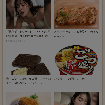
「風俗前に飲むだけ！」45分で3回
スーパーで売ってる惣菜たこ焼きｗ
戦も余裕！980円で朝まで絶好調
ｗｗｗｗ
PR(健商株式会社)
母「ゴディバのチョコ買ってきたわ
ごつ盛り（95円）←これ
よー」 馬鹿舌僕「パクッ…」