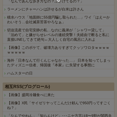
「なんであんな歩き方なの？ふざけてるの？」
ラーメンにチャーハンは許せるが白米は許さん
積水ハウス「地面師に55億円騙し取られた…」ワイ「はえーか
わいそう…会社滅茶苦茶やろなぁ」
切迫流産で自宅安静の私…なのに義弟が「シャワー貸して」
「泊めて」と嫌がらせレベルの連続突撃！夫経由で断ると私に
直接LINEしてきて絶句←大人しく自宅の風呂に入れよ
【画像】このボケて、破壊力ありすぎてクッソワロタｗｗｗｗ
ｗｗｗｗｗ
海外「日本なんて行くんじゃなかった…」 日本を知ってしまっ
たディズニー信者、帰国後『本家』に失望する事態に
ハムスターの日
Powered by livedoor 相互RSS
相互RSS(ブログロール)
【画像】盛岡冷麺食べに来た
【画像】X民「サイゼリヤってこんだけ頼んで950円ってすごく
ね？」
「なんでやねん」「知らんけど」･･･ニセ方言は8〜9割が関西弁