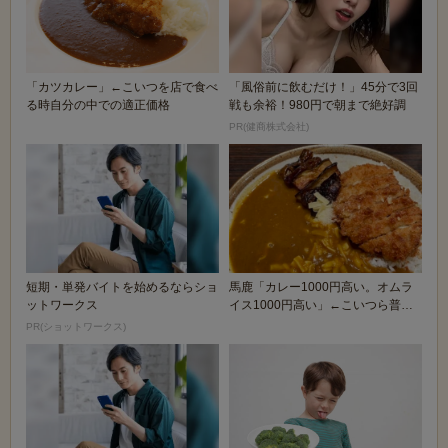
「カツカレー」←こいつを店で食べ
「風俗前に飲むだけ！」45分で3回
る時自分の中での適正価格
戦も余裕！980円で朝まで絶好調
PR(健商株式会社)
短期・単発バイトを始めるならショ
馬鹿「カレー1000円高い。オムラ
ットワークス
イス1000円高い」←こいつら普段
何食ってんの...
PR(ショットワークス)