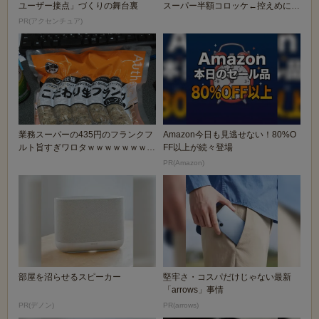
ユーザー接点」づくりの舞台裏
スーパー半額コロッケ←控えめに言
って食う価値なし
PR(アクセンチュア)
業務スーパーの435円のフランクフ
Amazon今日も見逃せない！80%O
ルト旨すぎワロタｗｗｗｗｗｗｗｗ
FF以上が続々登場
ｗｗ
PR(Amazon)
部屋を沼らせるスピーカー
堅牢さ・コスパだけじゃない最新
「arrows」事情
PR(デノン)
PR(arrows)